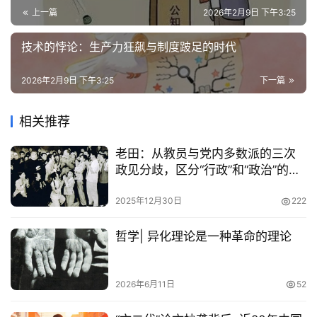
表
上一篇
2026年2月9日 下午3:25
技术的悖论：生产力狂飙与制度跛足的时代
快
讯
2026年2月9日 下午3:25
下一篇
更
相关推荐
多
页
老田：从教员与党内多数派的三次
面
政见分歧，区分“行政”和“政治”的思
维
2025年12月30日
222
哲学| 异化理论是一种革命的理论
2026年6月11日
52