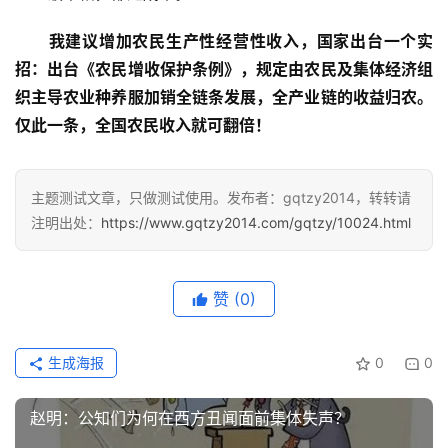
我建议增加农民生产性经营性收入，国家出台一个实
招：出台《农民增收保护条例》，规定由农民及集体经济组
织主导农业种养服加销全链条发展，全产业链的收益归农。
仅此一条，全国农民收入就可翻倍！
首
主题测试文章，只做测试使用。发布者：gqtzy2014，转转请
页
注明出处：
https://www.gqtzy2014.com/gqtzy/10024.html
文
章
赞
(0)
分
类
生成海报
0
0
专
题
赵明：公知们为何在西方丑闻面前集体失声？
列