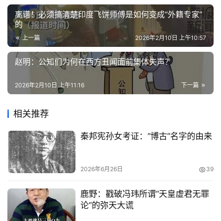
离谱！必须搞清楚印度飞饼师傅是如何变成“外籍专家”
的
上一篇
2026年2月10日 上午10:57
赵明：公知们为何在西方丑闻面前集体失声？
2026年2月10日 上午11:16
下一篇
相关推荐
秦邦宪孙女考证：“博古”名字的由来
2026年6月26日
39
鹿野：戳破冯玮所谓“天皇虚君无罪
论”的弥天大谎