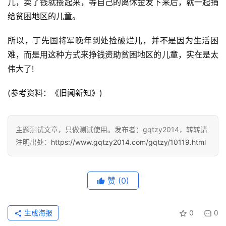
儿，卖了钱就攒起来，等自己的离休金发下来后，就一起捐
页
给贫困地区的儿童。
面
所以，丁先国将军晚年到处捡破烂儿，并不是因为生活困
难，而是用这种方式来挣钱资助贫困地区的儿童，实在是太
伟大了!
(参考资料：《旧闻新知》)
主题测试文章，只做测试使用。发布者：gqtzy2014，转转请
注明出处：
https://www.gqtzy2014.com/gqtzy/10119.html
赞
(0)
生成海报
0
0