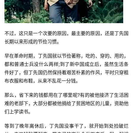
首
页
文
章
不过，这只是一个次要的原因，最主要的原因，还是丁先国
分
长期以来形成的节俭习惯。
类
早在革命时期，丁先国就以节俭著称，吃的、穿的、用的，
专
都和普通士兵没什么两样;到了新中国成立后，虽然生活条
题
件好了，但丁先国仍然保持着艰苦朴素的作风，平时只穿粗
列
布衣服和布鞋，从来不乱花一分钱。
表
那么，省下来的钱都用在了哪里呢?有的被他接济了生活困
快
难的老部下，大部分都被他捐给了贫困地区的儿童，资助他
讯
们上学读书。
更
等到了晚年离休后，丁先国没事干了，就开始到处捡破烂
多