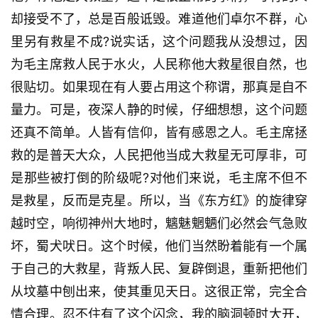
却接受不了，总是百般诋毁。难道他们卓尔不群，心
里另有救星不成?说实话，这个问题我从没想过，因
为毛主席救人民于水火，人民称他大救星很自然，也
很贴切。如果现在有人要占用这个称谓，那真是自不
量力。可是，夜深人静的时候，仔细想想，这个问题
还真不简单。人皆有信仰，皆有感恩之人。毛主席拯
救的是普天大众，人民把他当成大救星无可厚非，可
是那些被打倒的阶级呢?对他们来说，毛主席不但不
是救星，反而是克星。所以，当《东方红》的旋律穿
越时空，响彻神州大地时，魑魅魍魉们必然会气急败
坏，蜀犬吠日。这个时候，他们当然盼着能有一个属
于自己的大救星，背叛人民、复辟倒退，重新把他们
从坟墓中刨出来，使其重见天日。这很正常，完全合
情合理。忍不住有了这个闪念，我的脑洞顿时大开，