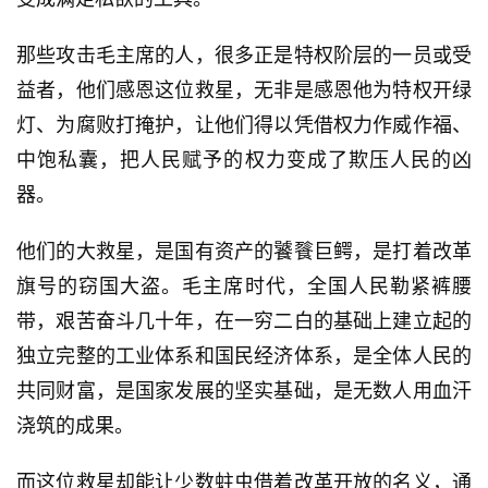
分
类
那些攻击毛主席的人，很多正是特权阶层的一员或受
专
益者，他们感恩这位救星，无非是感恩他为特权开绿
题
灯、为腐败打掩护，让他们得以凭借权力作威作福、
列
中饱私囊，把人民赋予的权力变成了欺压人民的凶
表
器。
快
他们的大救星，是国有资产的饕餮巨鳄，是打着改革
讯
旗号的窃国大盗。毛主席时代，全国人民勒紧裤腰
更
带，艰苦奋斗几十年，在一穷二白的基础上建立起的
多
独立完整的工业体系和国民经济体系，是全体人民的
页
共同财富，是国家发展的坚实基础，是无数人用血汗
面
浇筑的成果。
而这位救星却能让少数蛀虫借着改革开放的名义，通