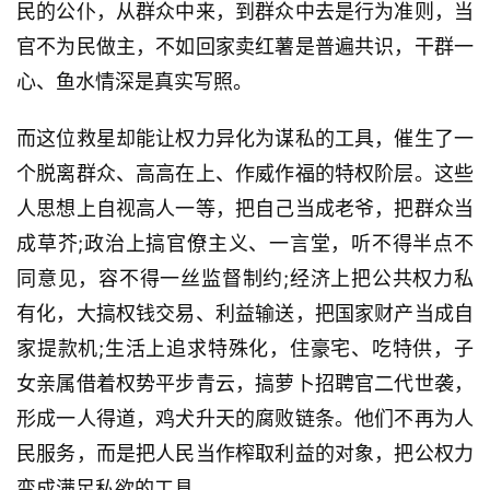
民的公仆，从群众中来，到群众中去是行为准则，当
官不为民做主，不如回家卖红薯是普遍共识，干群一
心、鱼水情深是真实写照。
而这位救星却能让权力异化为谋私的工具，催生了一
个脱离群众、高高在上、作威作福的特权阶层。这些
人思想上自视高人一等，把自己当成老爷，把群众当
成草芥;政治上搞官僚主义、一言堂，听不得半点不
同意见，容不得一丝监督制约;经济上把公共权力私
有化，大搞权钱交易、利益输送，把国家财产当成自
家提款机;生活上追求特殊化，住豪宅、吃特供，子
首
页
女亲属借着权势平步青云，搞萝卜招聘官二代世袭，
形成一人得道，鸡犬升天的腐败链条。他们不再为人
文
民服务，而是把人民当作榨取利益的对象，把公权力
章
变成满足私欲的工具。