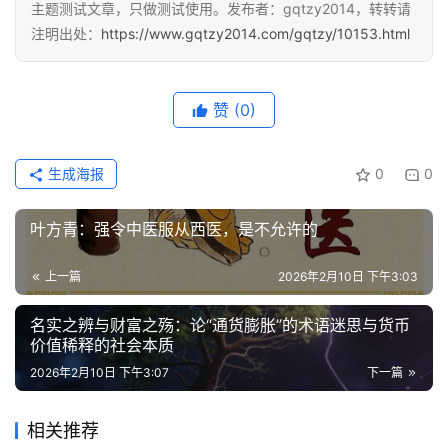
主题测试文章，只做测试使用。发布者：gqtzy2014，转转请
注明出处：
https://www.gqtzy2014.com/gqtzy/10153.html
赞
(0)
生成海报
0
0
叶方青：强令中医服从西医，是不允许的
上一篇
2026年2月10日 下午3:03
名实之辨与财富之殇：论“通货膨胀”的术语迷思与货币
价值稀释的社会本质
2026年2月10日 下午3:07
下一篇
相关推荐