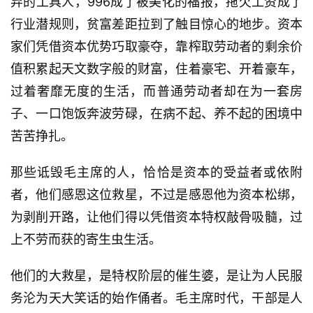
弃的工具人，996成了被美化的福报，拖欠工资成了
行业潜规则，贫富差距拉到了触目惊心的地步。资本
家们凭借资本优势巧取豪夺，靠榨取劳动者的剩余价
值积累起天文数字般的财富，住着豪宅、开着豪车，
过着奢靡无度的生活，而普通劳动者却在为一套房
子、一口饱饭奔波劳碌，在病不起、养不起的困境中
苦苦挣扎。
那些诋毁毛主席的人，恰恰是资本的受益者或依附
者，他们感恩这位救星，不过是感恩他为资本松绑，
为剥削开路，让他们得以凭借资本特权敲骨吸髓，过
上不劳而获的寄生虫生活。
他们的大救星，是特权阶层的催生婆，是让为人民服
务沦为天大笑话的始作俑者。毛主席时代，干部是人