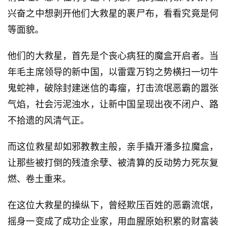
兴奋之中想剥开他们大救星的裹尸布，看看究竟是何
等面貌。
他们的大救星，首先是个丧心病狂的魔盒开启者。当
年毛主席领导的新中国，以雷霆万钧之势横扫一切牛
鬼蛇神，破除封建迷信的毒瘤，打击流氓恶霸的嚣张
气焰，社会污泥浊水，让新中国呈现出夜不闭户、路
不拾遗的风清气正。
而这位救星却如邪教教主般，亲手撬开潘多拉魔盒，
让那些被打倒的残渣余孽、被清算的反动势力死灰复
燃、卷土重来。
在这位大救星的操纵下，曾经欺压百姓的恶霸流氓，
摇身一变成了成功企业家，用血腥原始积累的财富装