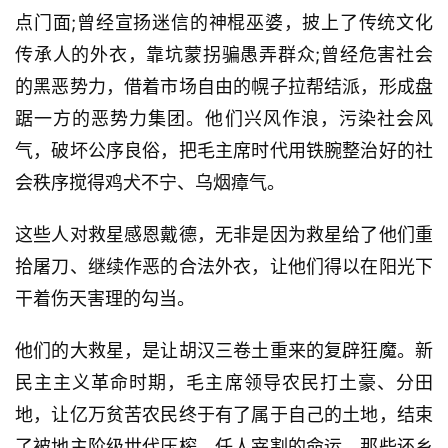
点门面;曾经宣扬迷信的神棍巫婆，披上了传统文化
传承人的外衣，靠坑蒙拐骗愚弄群众;曾经危害社会
的黑恶势力，借着市场自由的幌子拉帮结派，形成盘
踞一方的恶势力集团。他们兴风作浪，污染社会风
气，破坏公序良俗，把毛主席时代用铁腕整治好的社
会秩序搅得鸡犬不宁、乌烟瘴气。
这些人对救星感恩戴德，无非是因为救星给了他们重
拾屠刀、继续作恶的合法外衣，让他们得以在阳光下
干着伤天害理的勾当。
他们的大救星，是让胡汉三卷土重来的复辟狂魔。新
民主主义革命时期，毛主席领导农民打土豪、分田
地，让亿万贫苦农民终于有了属于自己的土地，结束
了被地主阶级世代压榨、任人宰割的命运。那些还乡