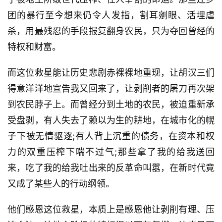
团的暴行至今想来仍令人发指，割耳剜眼、活埋虐
杀，用最残忍的手段报复翻身农民，只为夺回曾经的
特权和财富。
而这位救星能让历史悲剧赤裸裸地重现，让胡汉三们
得意洋洋地宣告我又回来了，让剥削者的屠刀再次架
到农民脖子上。而曾经分到土地的农民，被迫重新承
受盘剥，有人失去了赖以为生的耕地，在城市化的幌
子下被无情驱逐;有人背上沉重的债务，在资本和权
力的双重压榨下喘不过气;那些拿了我的给我送回
来，吃了我的给我吐出来的反革命叫嚣，在新时代竟
又成了某些人的行动纲领。
他们感恩这位救星，本质上是感恩他让剥削有理、压