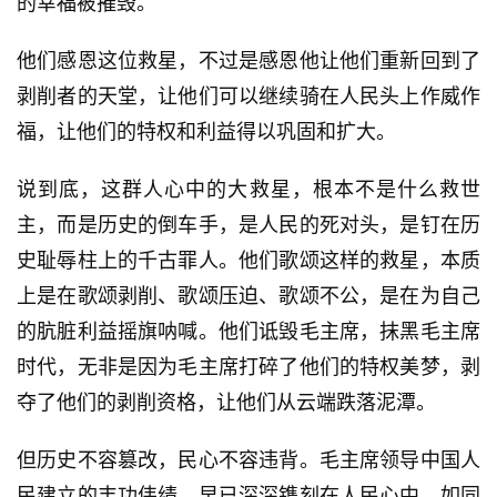
的幸福被摧毁。
他们感恩这位救星，不过是感恩他让他们重新回到了
剥削者的天堂，让他们可以继续骑在人民头上作威作
福，让他们的特权和利益得以巩固和扩大。
说到底，这群人心中的大救星，根本不是什么救世
主，而是历史的倒车手，是人民的死对头，是钉在历
史耻辱柱上的千古罪人。他们歌颂这样的救星，本质
上是在歌颂剥削、歌颂压迫、歌颂不公，是在为自己
的肮脏利益摇旗呐喊。他们诋毁毛主席，抹黑毛主席
时代，无非是因为毛主席打碎了他们的特权美梦，剥
夺了他们的剥削资格，让他们从云端跌落泥潭。
但历史不容篡改，民心不容违背。毛主席领导中国人
民建立的丰功伟绩，早已深深镌刻在人民心中，如同