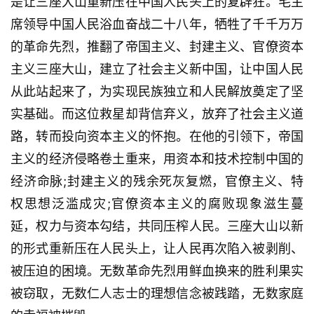
是让三座大山重新压在中国人民头上的复辟狂。毛主
席领导中国人民浴血奋战二十八年，牺牲了千千万万
的革命先烈，推翻了帝国主义、封建主义、官僚资本
主义三座大山，建立了社会主义新中国，让中国人民
从此站起来了，为实现民族独立和人民解放奠定了坚
实基础。而这位救星却背信弃义，放弃了社会主义道
路，转而投向资本主义的怀抱。在他的引领下，帝国
主义的经济侵略卷土重来，用资本和技术控制中国的
经济命脉;封建主义的残余死灰复燃，官僚主义、特
权思想泛滥成灾;官僚资本主义的腐败现象滋生蔓
延，权力与资本勾结，共同压榨人民。三座大山以新
的形式重新压在人民头上，让人民再次陷入被剥削、
被压迫的困境。无数革命先烈用鲜血换来的胜利果实
被窃取，无数仁人志士的理想信念被践踏，无数家庭