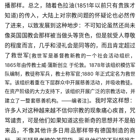
播那样。总之，随着色拉油(1851年以前只有贵族才
知道)的传入，大陆上对宗教问题的怀疑论也必然传
了进来，以致发展到这种地步：不可知论虽然还尚未
像英国国教会那样被当做头等货色，但是就受人尊敬
的程度而言，几乎和浸礼会是同等的，而且肯定超过
了救世军
[救世军是基督教新教的一个社会活动组织，
1865年由传教士威·蒲斯创立 于伦敦。1878年该组织模仿军
队编制，教徒称军兵，教士称军官;1880 年正式定名为救世
军。该组织着重在下层群众中开展慈善活动，并吸收教徒。
在资产阶级的大力支持下，该组织开展广泛的宗教活动，并
。我时常这样想：
建立了一整套慈善机构。——编者注]
许多人对这种越来越不信仰宗教的现象痛心疾首，咒
骂谴责，可是他们如果知道这些新奇的思想并不是舶
来品，不像其他许多日用品那样带有德国制造的商