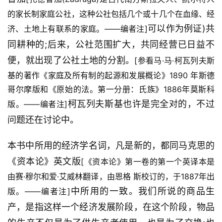
的家长制家庭公社，这种公社包括几个或十几个在血缘、经
可以作为例证)共
济、土地上有联系的家庭。——编者注]
同耕种的;后来，公社范围扩大，共同经营已日益不
便，就出现了公社土地的分割。
[参看马·马·柯瓦列夫斯
基的著作《家庭及所有制的起源和发展概论》1890 年斯德
哥尔摩版和《原始的法。第一分册：氏族》1886年莫斯科
柯瓦列夫斯基也许是完全对的，不过
版。——编者注]
问题还在讨论中。
本书中所用的经济学名词，凡是新的，都同马克思的
《资本论》英文版
[《资本论》第一卷的第一个英译本是
由赛·穆尔和爱·艾威林翻译，由恩格 斯校订的，于1887年出
中所用的一致。我们所说的商品生
版。——编者注]
产，是指这样一个经济发展阶段，在这个阶段，物品