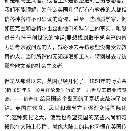
都是唯物主义者，或者至少是很激进的自由思想者，
我们不能理解，为什么英国几乎所有有教养的人都相
信各种各样不可思议的奇迹，甚至一些地质学家，例
如巴克兰和曼特尔也歪曲他们的科学上的事实，唯恐
过分有悖于创世记的神话;要想找到敢于凭自己的智
力思考宗教问题的人，就必须去寻访那些没有受过教
育的人，当时所谓的无知群氓即工人，特别是去寻访
那些欧文派的社会主义者。
但是从那时以来，英国已经开化了。1851年的博览会
[指1851年5—10月在伦敦举行的第一届世界工商业博览
给英国这个岛国的闭塞状态敲响了丧
会。——编者注]
钟。英国在饮食、风尚和观念方面逐渐变得国际化
了;这种变化之大，使我也希望英国的某些风尚和习
惯能在大陆上传播，就像大陆上的其他习惯在英国传