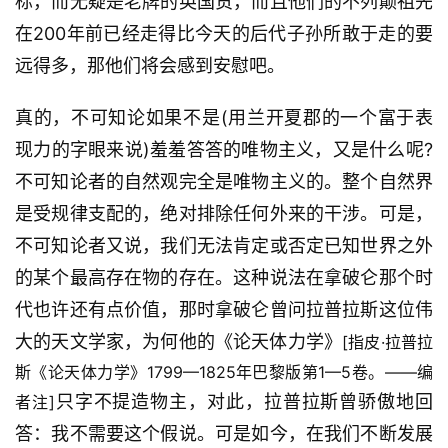
标，而无疑是老牌的英国货，而且他们的不列颠祖先
在200年前已经走得比今天的后代子孙所敢于走的要
远得多，那他们将会感到安慰吧。
真的，不可知论如果不是(用兰开夏郡的一个富于表
现力的字眼来说)羞羞答答的唯物主义，又是什么呢?
不可知论者的自然观完全是唯物主义的。整个自然界
是受规律支配的，绝对排除任何外来的干涉。可是，
不可知论者又说，我们无法肯定或否定已知世界之外
的某个最高存在物的存在。这种说法在拿破仑那个时
代也许还有点价值，那时拿破仑曾问拉普拉斯这位伟
大的天文学家，为何他的《论天体力学》
[指皮·拉普拉
斯《论天体力学》1799—1825年巴黎版第1—5卷。——编
只字不提造物主，对此，拉普拉斯曾骄傲地回
者注]
答：我不需要这个假说。可是如今，在我们不断发展