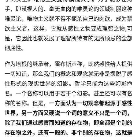
手，即漠视人的、毫无血肉的唯灵论的领域制服这种
唯灵论，唯物主义就不得不扼杀自己的肉欲，成为禁
欲主义者。这样，它就从感性之物变成理智之物;可
是，它因此也就发展了理智所特有的无所顾忌的全部
彻底性。
首
作为培根的继承者，霍布斯声称，既然感性给人提供
页
一切知识，那么我们的概念和观念就无非是摆脱了感
性形式的现实世界的幻影。哲学只能为这些幻影命
文
名。一个名称可以用于若干个幻影。甚至还可以有名
章
分
称的名称。但是，
一方面认为一切观念都起源于感性
类
世界，另一方面又硬说一个词的意义不只是一个词，
除了我们通过感官而知道的存在物，即全都是个别的
专
存在物之外，还有一般的、非个别的存在物，这就是
题