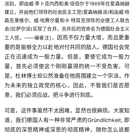
派别，即由威·李卜克内西和奥·倍倍尔于1869年在爱森纳赫
建立，并由他们领导的社会民主工党(爱森纳赫派)和由威·哈
森克莱维尔、威·哈赛尔曼和卡·特耳克领导的全德工人联合
会(拉萨尔派)实现了合并，合并后的党命名为德国社会主义
，因而不仅力量大增，而且更重
工人党。——编者注]
要的是能够全力以赴地对付共同的敌人。德国社会党
正在迅速成为一股力量。但是，要使它成为一股力
量，首先必须使这个刚刚赢得的统一不受危害。可
是，杜林博士却公然准备在他周围建立一个宗派，作
为未来的独立政党的核心。因此，不管我们是否愿
意，我们必须应战，把斗争进行到底。
可是，这件事虽然不太困难，显然也很麻烦。大家知
道，我们德国人有一种非常严肃的Gründlichkeit, 即
彻底的深思精神或深思的彻底精神，随你怎么说都