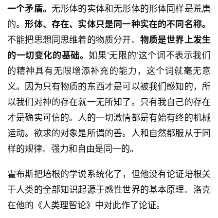
列
一个矛盾。
无形体的实体和无形体的形体同样是荒唐
表
的。
形体、存在、实体只是同一种实在的不同名称。
不能把思想同思维着的物质分开。
物质是世界上发生
快
的一切变化的基础。
如果‘无限的'这个词不表示我们
讯
的精神具有无限增添补充的能力，这个词就毫无意
更
义。因为只有物质的东西才是可以被我们感知的，所
多
以我们对神的存在就一无所知了。只有我自己的存在
页
才是确实可信的。人的一切激情都是有始有终的机械
面
运动。欲求的对象是所谓的善。人和自然都服从于同
样的规律。强力和自由是同一的。
霍布斯把培根的学说系统化了，但他没有论证培根关
于人类的全部知识起源于感性世界的基本原理。洛克
在他的《人类理智论》中对此作了论证。