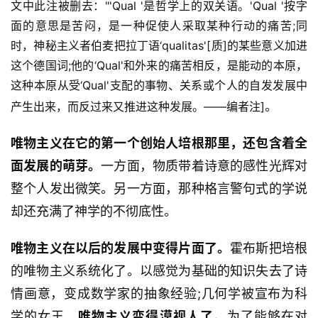
文中此注被删去："'Qual '是哲学上的双关语。'Qual '按字
面的意思是苦闷，是一种促使人采取某种行动的痛苦;同
时，神秘主义者伯麦把拉丁语‘qualitas'[质]的某些意义加进
这个德国词;他的‘Qual'和外来的痛苦相反，是能动的本原，
这种本原从受‘Qual'支配的事物、关系或个人的自发发展中
。
产生出来，而反过来又推进这种发展。——编者注]
唯物主义在它的第一个创始人培根那里，还包含着全
面发展的萌芽。
一方面，物质带着诗意的感性光辉对
整个人发出微笑。另一方面，那种格言警句式的学说
却还充满了神学的不彻底性。
唯物主义在以后的发展中变得片面了。
霍布斯把培根
的唯物主义系统化了。以感觉为基础的知识失去了诗
情画意，变成数学家的抽象经验;几何学被宣布为科
学的女王。
唯物主义变得漠视人了。
为了能够在对