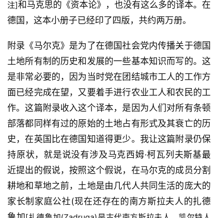
和马克思的《资本论》，也没有这么多的译本。在
注]
德国，这本小册子已经印了四版，共约两万册。
附录《马尔克》是为了在德国社会党内传播关于德国
土地所有制的历史和发展的一些基本知识而写的。这
是非常必要的，因为当时党在团结城市工人的工作方
面已经完成在望，又要着手进行农业工人和农民的工
作。这篇附录收入这个译本，是因为人们对所有条顿
部落都同样有过的原始的土地占有形式及其衰亡的历
史，在英国比在德国知道得更少。我让这篇附录仍保
持原状，就是说没有涉及马克西姆·柯瓦列夫斯基最
近提出的假说，按照这个假说，在马尔克的成员分割
耕地和草地之前，土地是由几代人共同生活的庞大的
家长制家庭公社(现在还存在的南方斯拉夫人的扎德
鲁加
[扎德鲁加(Zadruga)是古代南方斯拉夫人、凯尔特人