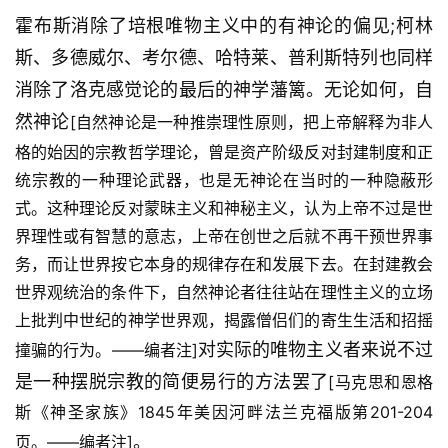
霍布斯消除了培根唯物主义中的有神论的偏见;柯林
斯、多德威尔、考尔德、哈特莱、普利斯特列也同样
消除了洛克感觉论的最后的神学藩篱。无论如何，自
然神论
[自然神论是一种推崇理性原则，把上帝解释为非人
格的始因的宗教哲学理论，曾是资产阶级反对封建制度和正
统宗教的一种理论武器，也是无神论在当时的一种隐蔽形
式。这种理论反对蒙昧主义和神秘主义，认为上帝不过是世
界理性或有智慧的意志，上帝在创世之后就不再干预世界事
务，而让世界按它本身的规律存在和发展下去。在封建教会
世界观统治的条件下，自然神论者往往站在理性主义的立场
上批判中世纪的神学世界观，揭露僧侣们的寄生生活和招摇
对实际的唯物主义者来说不过
撞骗的行为。——编者注]
是一种摆脱宗教的简便易行的方法罢了
[马克思和恩格
斯《神圣家族》1845年美因河畔法兰克福版第201-204
。
页。——编者注]