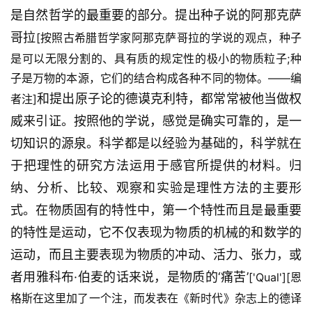
是自然哲学的最重要的部分。提出种子说的阿那克萨
哥拉
[按照古希腊哲学家阿那克萨哥拉的学说的观点，种子
是可以无限分割的、具有质的规定性的极小的物质粒子;种
子是万物的本源，它们的结合构成各种不同的物体。——编
和提出原子论的德谟克利特，都常常被他当做权
者注]
威来引证。按照他的学说，感觉是确实可靠的，是一
切知识的源泉。科学都是以经验为基础的，科学就在
于把理性的研究方法运用于感官所提供的材料。归
纳、分析、比较、观察和实验是理性方法的主要形
式。在物质固有的特性中，第一个特性而且是最重要
的特性是运动，它不仅表现为物质的机械的和数学的
运动，而且主要表现为物质的冲动、活力、张力，或
者用雅科布·伯麦的话来说，是物质的‘痛苦’
['Qual'][恩
格斯在这里加了一个注，而发表在《新时代》杂志上的德译