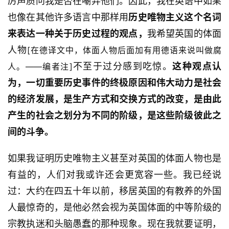
厉声质问我是否在嘲弄他们。因此，我在英语中如果
也像在其他许多语言中那样用
历史唯物主义这个名词
来表达一种关于历史过程的观点，
我希望英国的体面
人物
[在德译文中，体面人物后面加有用德语来说叫做腐
不至于过分感到吃惊。
这种观点认
人。——编者注]
为，一切重要历史事件的终极原因和伟大动力是社会
的经济发展，是生产方式和交换方式的改变，是由此
产生的社会之划分为不同的阶级，是这些阶级彼此之
间的斗争。
如果我证明历史唯物主义甚至对英国的体面人物也是
有益的，人们对我或许还会更宽容一些。我已经说
过：大约在四五十年以前，移居英国的有教养的外国
人最惊奇的，是他必然会视为英国体面的中等阶级的
宗教执迷和头脑愚蠢的那种现象。现在我就要证明，