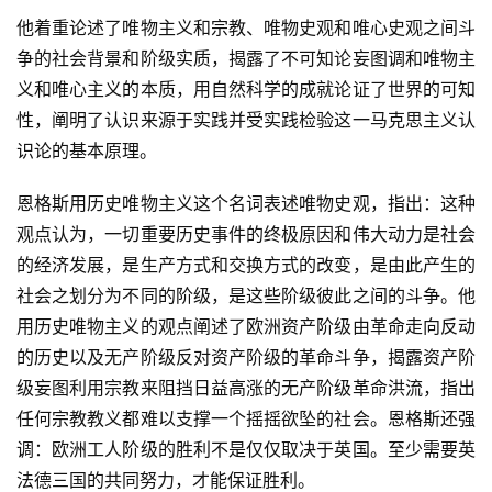
他着重论述了唯物主义和宗教、唯物史观和唯心史观之间斗
争的社会背景和阶级实质，揭露了不可知论妄图调和唯物主
义和唯心主义的本质，用自然科学的成就论证了世界的可知
性，阐明了认识来源于实践并受实践检验这一马克思主义认
识论的基本原理。
恩格斯用历史唯物主义这个名词表述唯物史观，指出：这种
观点认为，一切重要历史事件的终极原因和伟大动力是社会
的经济发展，是生产方式和交换方式的改变，是由此产生的
社会之划分为不同的阶级，是这些阶级彼此之间的斗争。他
用历史唯物主义的观点阐述了欧洲资产阶级由革命走向反动
的历史以及无产阶级反对资产阶级的革命斗争，揭露资产阶
级妄图利用宗教来阻挡日益高涨的无产阶级革命洪流，指出
任何宗教教义都难以支撑一个摇摇欲坠的社会。恩格斯还强
调：欧洲工人阶级的胜利不是仅仅取决于英国。至少需要英
法德三国的共同努力，才能保证胜利。