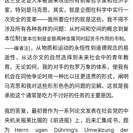
这三支论证大军被调来攻击所有前辈哲学家和经济学
家，特别是马克思，其实，就是企图在科学中实行一
次完全的变革——我所要应付的就是这些。我不得不
涉及所有各种各样的问题：从时间和空间的概念到复
本位制
[复本位制是金银两种金属同时起货币作用的币制。
，从物质和运动的永恒性到道德观念的易
——编者注]
逝性，从达尔文的自然选择到未来社会中的青年教
育。无论如何，我的对手的包罗万象的体系，使我有
机会在同他争论时用一种比以往更连贯的形式，阐明
马克思和我对这些形形色色的问题的见解。这就是我
承担这个通常是吃力不讨好的任务的主要原因。
我的答复，最初曾作为一系列论文发表在社会党的中
央机关报莱比锡的《前进报》上，后来汇集成书，题
为Herrn ugen Dühring's Umwälzung der 