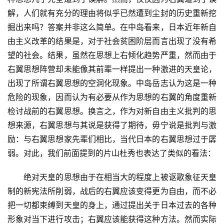
解，人们就有充分的理由将似乎已然遭到尘封的历史重新挖
掘出来吗？答案并非这么简单。在中岛看来，日本近年新自
由主义改革的结果是，对于社会贫困阶层而言出现了没有希
望的社会。结果，虽然在思想上右倾化趋势严重，然而由于
右翼思想阵营却未能像其前辈一样提出一种激进的天皇论，
出现了所谓右翼思想的空洞化现象。中岛岳志认为这是一种
危险的现象，因而认为有必要从作为思想的右翼的角度重新
检讨战前的右翼思想。换言之，作为对新自由主义批判的思
想来源，右翼思想与其说是获得了期待，毋宁说是批判与激
励：与右翼思想家先辈们相比，当代日本的右翼思想过于孱
弱。对此，我们前面提到的片山杜秀也表达了类似的看法：
　　绝对天皇的思想由于在相当大的程度上被讴歌象征天皇
制的新宪法所削弱，战后的右翼应该变得更为自由，而不必
把一切都束缚到天皇的身上，通过提出关于日本过去的各种
形象对当下进行攻击；右翼应该能获得这种方法。然而实际