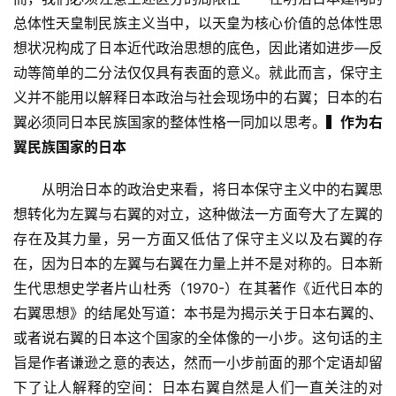
总体性天皇制民族主义当中，以天皇为核心价值的总体性思
想状况构成了日本近代政治思想的底色，因此诸如进步—反
动等简单的二分法仅仅具有表面的意义。就此而言，保守主
义并不能用以解释日本政治与社会现场中的右翼；日本的右
翼必须同日本民族国家的整体性格一同加以思考。
▍作为右
翼民族国家的日本
　　从明治日本的政治史来看，将日本保守主义中的右翼思
想转化为左翼与右翼的对立，这种做法一方面夸大了左翼的
存在及其力量，另一方面又低估了保守主义以及右翼的存
在，因为日本的左翼与右翼在力量上并不是对称的。日本新
生代思想史学者片山杜秀（1970-）在其著作《近代日本的
右翼思想》的结尾处写道：本书是为揭示关于日本右翼的、
或者说右翼的日本这个国家的全体像的一小步。这句话的主
旨是作者谦逊之意的表达，然而一小步前面的那个定语却留
下了让人解释的空间：日本右翼自然是人们一直关注的对