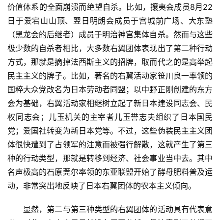
价值体系的全面崩溃而绝望自杀。比如，攘夷会成员8月22
日于爱宕山山顶、翌日明朗会成员于宫城前广场、大东塾
（黑龙会的后继者）成员于明治神宫集体自杀。然而与这些
极少数的自杀者相比，大多数右翼团体表现出了第二种行动
方式，那就是摘掉法西斯主义的招牌，取而代之的是高举起
民主主义的牌子。比如，著名的右翼活动家笹川良一率领的
国粹大众党改名为日本劳动者同盟；以中野正刚创建的东方
会为基础，右翼活动家相继树立起了新日本建设同志会、民
权同志会；儿玉机关的主宰者儿玉誉志夫组织了日本国民
党；爱国社转变为新日本党等。不过，这些伪装民主主义团
体很快遭到了占领军的注意而被强行解散，这就产生了第三
种的行动类型，那就是转移到经济、社会事业当中去。其中
名声极高的石原莞尔率领的东亚联盟开始了酵母肥料普及运
动，非常突出地反映了日本右翼团体的农本主义倾向。
　　显然，第二与第三种类型的右翼团体的活动具有代表意