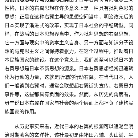
性格，日本的右翼思想在许多意义上是一种具有批判色彩的
思想；正是在这种右翼主导的思想空间当中，明治改元后的
日本实现了渐进式的改革，实现了日本社会的平稳转型。同
首
样，在战后的日本思想界当中，作为批判思想的右翼思想，
页
它一方面与现实中的资本主义自身、另一方面与知识分子设
想的马克思主义之间保持着张力，在这个过程中，推动着日
文
本民族国家的建设。在这个意义上，我们甚至可以说日本的
章
右翼思想是日本革新思想的源泉。日本右翼思想经常迅速转
分
类
化为行动的力量，这就是所谓的行动右翼。在当代日本，人
们一般谈到右翼时，通常会联想起右翼街头宣传、右翼暴力
专
事件等，这些都具有负面的效果。然而，从历史的角度看，
题
毋宁说日本右翼在国家与社会的两个层面上都担负了建构民
列
族国家的作用。
表
　　从历史事实来看，近代日本的右翼的根源可以追溯至明
快
治时期著名的玄洋社，该社最初是由箱田六辅、头山满、平