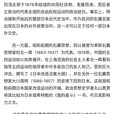
讯
冈浩太郎于1878年结成的向阳社改称、发展而来，而后者
正是当时代表全国的自由民权运动的政治结社。事实上，明
更
治维新开始后的整部日本近代史当中，作为民间的右翼总是
多
出现在日本的对外政策当中，这一点可以见于任何一部日本
页
外交史。
面
　　另一方面，昭和前期的右翼思想，则以被誉为革新右翼
思想家的北一辉（1883-1937）为代表。1919年，中国的五
四运动如火如荼展开。在上海流浪的社会主义者北一辉看到
指导五四运动的指导者中许多是自己的友人知己，受到巨大
冲击，撰写了《日本改造法案大纲》，并在另外一位右翼思
想家大川周明（1886-1957）的安排下回到日本。这就是昭
和前期日本国家改造运动的开端。政治思想史学者丸山真男
将其比拟为日本版希特勒的《我的奋斗》一书，可见其影响
力之大。