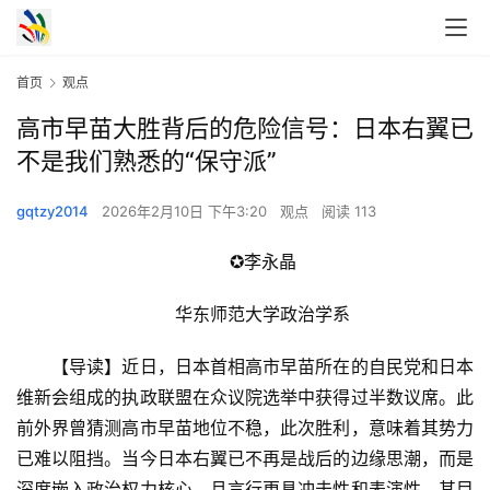
首页
观点
高市早苗大胜背后的危险信号：日本右翼已
不是我们熟悉的“保守派”
gqtzy2014
2026年2月10日 下午3:20
观点
阅读 113
　　✪李永晶
　　华东师范大学政治学系
　　【导读】近日，日本首相高市早苗所在的自民党和日本
维新会组成的执政联盟在众议院选举中获得过半数议席。此
前外界曾猜测高市早苗地位不稳，此次胜利，意味着其势力
已难以阻挡。当今日本右翼已不再是战后的边缘思潮，而是
深度嵌入政治权力核心，且言行更具冲击性和表演性。其目