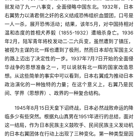
就发动了九·一八事变，全面侵略中国东北。1932年，日本
右翼势力以清君侧之奸的名义结成恐怖组织血盟团，口号是
一人一杀，展开恐怖活动；结果，该年5月，对中国持相对
温和态度的首相犬养毅（1855-1932）遭暗杀身亡。1936
年2月，陆军青年将校发动二·二六兵变，虽然遭到了镇压，
被视为主谋的北一辉也遭到了极刑，然而日本却在军国主义
的路上迈出了决定性的一步。1937年7月7日开始的全面侵
华战争的思想准备之一，可以说就有北一辉的国家改造思
想。从这些简单的事实中可以看到，日本右翼成为推动日本
政治演化的一种独特的力量；在这个意义上，右翼乃是民
间、学界（思想界）、政界的一种复合结构。
　　1945年8月15日天皇下诏终战，日本必然战败命运的降
临多少有些突然。根据丸山真男在1951年进行的总结，面对
这一结局，作为日本民族主义鼓吹手、民间民族主义发动机
的日本右翼团体在行动上出现了三种变化。第一种类型是因