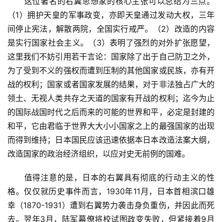
　　这位著名的右翼思想家的核心主张可以总结为三点。
（1）拥护天皇的军事政变，亦即天皇通过发动大权，三年
间停止宪法，解散两院，全国实行戒严。（2）改造的内容
是实行国家社会主义。（3）表明了强烈的对外扩张愿望，
这里我们不妨引用若干言论：国家除了出于自己防卫之外，
为了受到不义的强权而遭到压制的其他国家或民族，亦有开
战的权利；国家或者国家发展的结果，对于非法独占广大的
领土、无视人类共存之天道的国家有开战的权利；迄今为止
的国际战国时代之后而来的可能的世界和平，必定是封建的
和平，它由君临于世界大大小小国家之上的最强国家的出现
而得到维持；日本国民应该迅速依据本日本改造法案大纲，
改造国家的政治经济组织，以应对史无前例的国难。
　　值得注意的是，日本的右翼具有彻底的行动主义的性
格。仅仅就历史事件而言，1930年11月，日本首相滨口雄
幸（1870-1931）遭到右翼势力袭击身负重伤，并因此而死
去。翌年3月，陆军幕僚将校试图政变失败，但紧接着9月