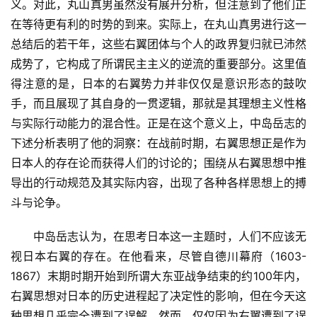
义。对此，丸山真男虽然没有展开分析，但注意到了他们正
在等待更有利的时势的到来。实际上，在丸山真男进行这一
总结后的若干年，这些右翼团体与个人的政界复归就已沛然
成势了，它构成了所谓民主主义的逆流的重要部分。这里值
得注意的是，日本的右翼势力并非仅仅是意识形态的鼓吹
手，而且展现了其自身的一贯逻辑，那就是其理想主义性格
与实际行动能力的混合性。正是在这个意义上，中岛岳志的
下述分析表明了他的洞察：在战前时期，右翼思想正是作为
日本人的存在论而获得人们的讨论的；围绕从右翼思想中推
导出的行动规范及其实际内容，出现了各种各样思想上的搏
斗与论争。
　　中岛岳志认为，在思考日本这一主题时，人们不应该无
视日本右翼的存在。在他看来，尽管自德川幕府（1603-
1867）末期时期开始到所谓大东亚战争结束的约100年内，
右翼思想对日本的历史进程起了决定性的影响，但在今天这
种思想几乎完全遭到了误解。然而，仅仅因为右翼遭到了误