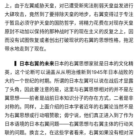
上，由于左翼威胁天皇，对已遭受新宪法削弱天皇益发进行
大肆攻击，竟然到了要排除天皇的地步，右翼变得过于专注
于暂且必须守护天皇的国防哲学，将精力花费在对现存天皇
原封不动加以保持的那种战时下的现在主义的反复之上，因
而没有试图恢复或者创出打破现状的右翼的思想性格，拖泥
带水地走到了现在。
▍日本右翼的未来
日本的右翼思想家就是日本的文化精
英，这个论断可以涵盖从从明治维新到1945年日本战败的
大约一个世纪的时期。所谓的日本左翼可以说在战后才显露
了头角，因此要注意的是，这里与右翼思想相对的并不是左
翼思想——前者是战前日本知识分子的存在方式，二者是非
对称的。同样，上面介绍的日本学者近年的右翼论当然不是
为右翼思想或行动唱赞歌；毋宁说，他们真正进入到了作为
日本语境的日本右翼问题——右翼思想与右翼主体的行动关
联的问题。换言之，在这些学者看来，右翼如果没有相对深