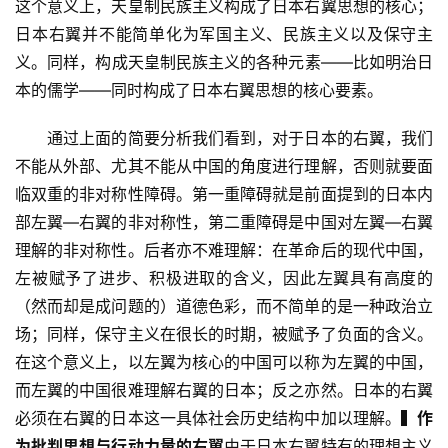
这个意义上，天皇制民族主义构成了日本右翼思想的核心；
日本右翼并不能简单化为军国主义、民族主义以及保守主
义。同样，构成天皇制民族主义的各种元素——比如明治日
本的儒学——同时构成了日本右翼思想的核心要素。
　　通过上面的简要分析我们看到，对于日本的右翼，我们
不能从外部、尤其不能从中国的角度进行理解，否则就要面
临双重的非对称性障碍。第一重障碍就是前面提到的日本内
部左翼—右翼的非对称性，第二重障碍是中国对左翼—右翼
理解的非对称性。后者亦不难理解：在革命后的现代中国，
左被赋予了进步、积极进取的含义，因此左翼具有高度的
（然而却是成问题的）道德色彩，而不简单的是一种政治立
场；同样，保守主义在很长的时期，被赋予了负面的含义。
在这个意义上，以左翼为核心的中国可以称为左翼的中国，
而左翼的中国很难理解右翼的日本；反之亦然。日本的右翼
必须在右翼的日本这一具体社会历史结构中加以理解。
▍作
为批判思想与行动力量的右翼
由于日本右翼特有的理想主义