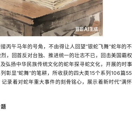
接丙午马年的号角，不由得让人回望“银蛇飞舞”蛇年的
激烈，回首反对台独、推进统一的壮志不已，回击美国霸
以及弘扬中华民族传统文化的蛇年探寻蛇文化，开展的时
彰显“蛇舞”的笔耕，所收获的四大类15个系列106篇5
，记录着对蛇年重大事件的刻骨铭心，展示着新时代“满
专题