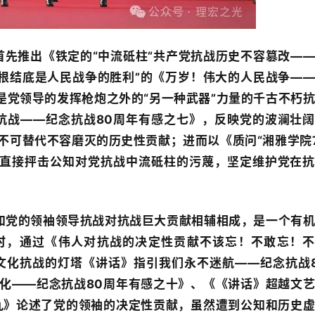
首先推出《铁定的“中流砥柱”共产党抗战历史不容篡改—
归根结底是人民战争的胜利”的《万岁！伟大的人民战争—
是党领导的发挥枪炮之外的“另一种武器”力量的千古不朽
抗战——纪念抗战80周年有感之七》，反映党的波澜壮
不可替代不容磨灭的历史性贡献；进而以《质问“湘雅学院
》直接抨击公知对党抗战中流砥柱的污蔑，坚定维护党在
和党的领袖领导抗战对抗战巨大贡献相辅相成，是一个有
时，通过《伟人对抗战的决定性贡献不该忘！不敢忘！不
文化抗战的灯塔《讲话》指引我们永不迷航——纪念抗战
化——纪念抗战80周年有感之十》、《《讲话》超越文
九》论述了党的领袖的决定性贡献，虽然遭到公知和历史