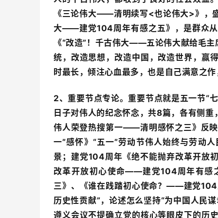
《三论伟大——清明续写<也论伟大>》，
大——建党104周年有感之五》，是群众
《“改造”！千古伟大——五论伟大献给毛主
统，改造思想，改造中国，改造世界，赢
时最长，倾注心血最多，也是自己满意之作
2、重要节点专论。重要节点就是五一节“七
日子对伟人的纪念怀念，共8篇，各有侧重
伟人荣登热搜第一——清明感怀之三》反映了
一”感怀》“五一”劳动节伟人始终与劳动
景；建党104周年《绝不能抛弃改革开放
改革开放初心使命——建党104周年有感
三》、《谁在践踏初心使命？——建党10
历史性贡献”，论述怎么坚持“为中国人民
遵义会议不提确立党的核心等眼皮下的历