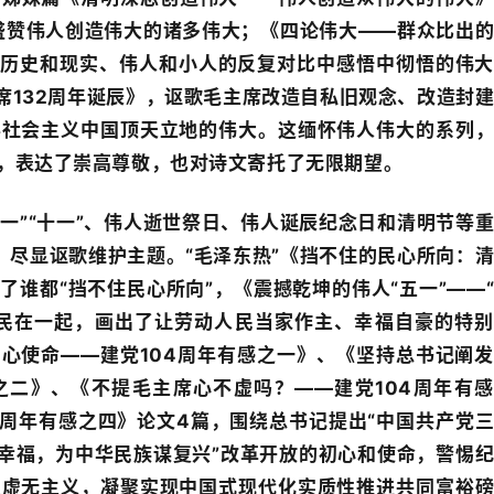
盛赞伟人创造伟大的诸多伟大；《四论伟大——群众比出
从历史和现实、伟人和小人的反复对比中感悟中彻悟的伟
席132周年诞辰》，讴歌毛主席改造自私旧观念、改造封
得社会主义中国顶天立地的伟大。这缅怀伟人伟大的系列
，表达了崇高尊敬，也对诗文寄托了无限期望。
一”“十一”、伟人逝世祭日、伟人诞辰纪念日和清明节等
，尽显讴歌维护主题。“毛泽东热”《挡不住的民心所向：
谁都“挡不住民心所向”，《震撼乾坤的伟人“五一”——
人民在一起，画出了让劳动人民当家作主、幸福自豪的特
初心使命——建党104周年有感之一》、《坚持总书记阐
之二》、《不提毛主席心不虚吗？——建党104周年有
4周年有感之四》论文4篇，围绕总书记提出“中国共产党
谋幸福，为中华民族谋复兴”改革开放的初心和使命，警惕
史虚无主义，凝聚实现中国式现代化实质性推进共同富裕