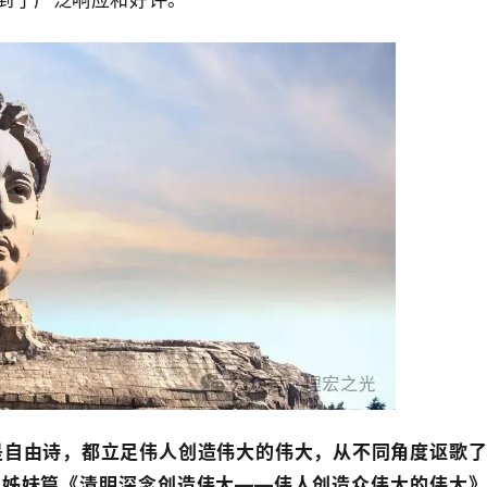
是自由诗，都立足伟人创造伟大的伟大，从不同角度讴歌
。姊妹篇《清明深念创造伟大——伟人创造众伟大的伟大