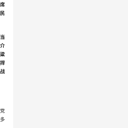
主席
人民
《当
蒋介
黄粱
律捍
抗战
建党
万多