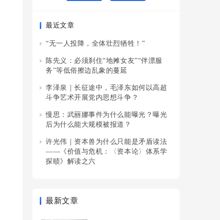
最近文章
“无一人投降，全体壮烈牺牲！”
陈先义：必须刹住“地摊女友”“伴漂服
务”等低俗擦边乱象的蔓延
李泽泉｜长征途中，毛泽东如何以高超
斗争艺术开展党内思想斗争？
慢思：武丽娜事件为什么能曝光？曝光
后为什么能大规模被报道？
许光伟｜资本兽为什么只能是矛盾读法
——《价值与危机：〈资本论〉体系学
探赜》解读之六
最新文章