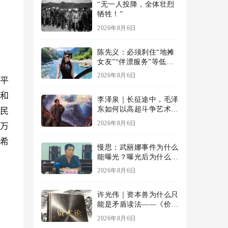
“无一人投降，全体壮烈
牺牲！”
2026年8月6日
陈先义：必须刹住“地摊
女友”“伴漂服务”等低俗
擦边乱象的蔓延
2026年8月6日
不平
权和
李泽泉｜长征途中，毛泽
东如何以高超斗争艺术开
事民
展党内思想斗争？
2026年8月6日
5万
怀希
慢思：武丽娜事件为什么
能曝光？曝光后为什么能
大规模被报道？
2026年8月6日
许光伟｜资本兽为什么只
能是矛盾读法——《价值
与危机：〈资本论〉体系
2026年8月6日
学探赜》解读之六