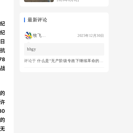
2026年8月6日
最新评论
—纪
—纪
牧飞龙ae
2025年12月30日
抗日
hhgy
阔抗
78
评论于
什么是“无产阶级专政下继续革命的理论”？
抗战
机的
许
80
艺的
虚无