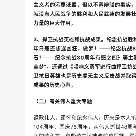
主义者的污蔑诋毁，但以不容辩驳的事实
就没有人民战争的胜利和人民武装的发展
力量的巨大作用。
3、捍卫抗战英雄和抗战成果。纪念抗战胜
年日寇还想逞凶狂，做梦！——纪念抗战
石？——纪念抗战80周年有感之四》等主
美梦”。还通过《
唱响义勇军进行曲捍卫抗
卫抗日英雄也是历史虚无主义反击战并取得
成果的历史心声。
（二）
有关伟人重大专题
讴歌伟人，缅怀和纪念伟人，历来是本人
104周年、国庆76周年，从伟人逝世48周
字的诗和文，有些诗文还被改编成视频，得