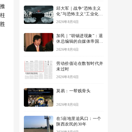
，推
邱大军｜战争“恐怖主义
化”与恐怖主义“工业化”
砥柱
——2026年混合冲突模
2026年8月6日
战胜
式观察报告
加民｜“胡锡进现象”：退
休总编辑的自媒体帝国与
公私边界之问
2026年8月6日
劳动价值论在数智时代并
未过时
2026年8月6日
莫易：一帮贱骨头
2026年8月6日
在5亩地里追风口：一个
陕西农民的30年