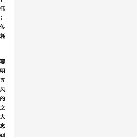
的伟
大；
建传
，耗
重要
清明
“五
别风
发的
感之
三大
纪念
磅礴