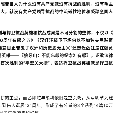
，昭告世人为什么没有共产党就没有抗战的胜利，没有毛
壮大，就没有共产党领导抗战的中流砥柱地位和凝聚全国
利与捍卫抗战英雄和抗战成果是不可分割的整体，不仅以
80周年有感之五》《汉奸汪精卫下场何以不如独夫民贼
要篇目正告鬼子汉奸和历史虚无主义“还想逞凶狂是在做
战英雄——《狼牙山：不能忘却的纪念》有感
》，讴歌法
首次胜利的“平型关大捷”，表达捍卫抗战英雄就是捍卫
笔耕的重点，而乙卯蛇年笔耕依旧是重头戏，从清明节到
年到伟人诞辰131周年，形成了有分量的3个系列14篇10
到了广泛响应和好评。