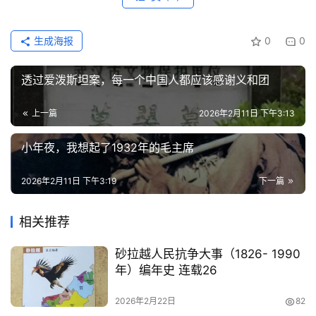
更
多
页
生成海报
0
0
面
透过爱泼斯坦案，每一个中国人都应该感谢义和团
上一篇
2026年2月11日 下午3:13
小年夜，我想起了1932年的毛主席
2026年2月11日 下午3:19
下一篇
相关推荐
砂拉越人民抗争大事（1826- 1990
年）编年史 连载26
2026年2月22日
82