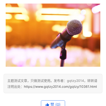
首
页
文
章
分
类
专
题
列
表
主题测试文章，只做测试使用。发布者：gqtzy2014，转转请
注明出处：
https://www.gqtzy2014.com/gqtzy/10361.html
快
讯
赞
(0)