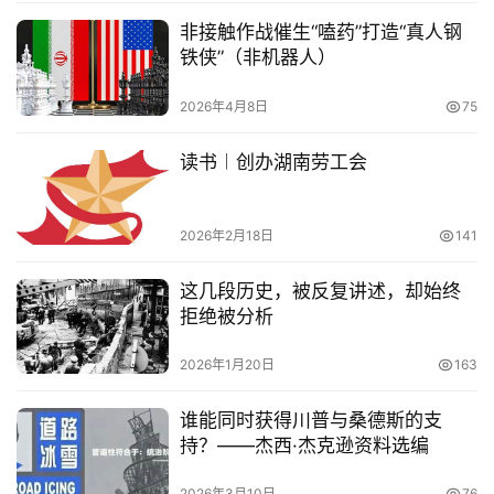
非接触作战催生“嗑药”打造“真人钢
铁侠”（非机器人）
2026年4月8日
75
读书︱创办湖南劳工会
2026年2月18日
141
这几段历史，被反复讲述，却始终
拒绝被分析
2026年1月20日
163
谁能同时获得川普与桑德斯的支
持？——杰西·杰克逊资料选编
2026年3月10日
76