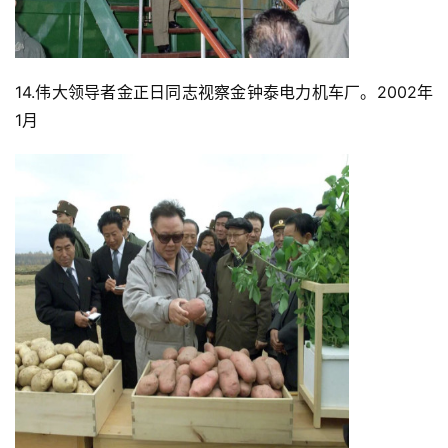
14.伟大领导者金正日同志视察金钟泰电力机车厂。2002年
1月
首
页
文
章
分
类
专
题