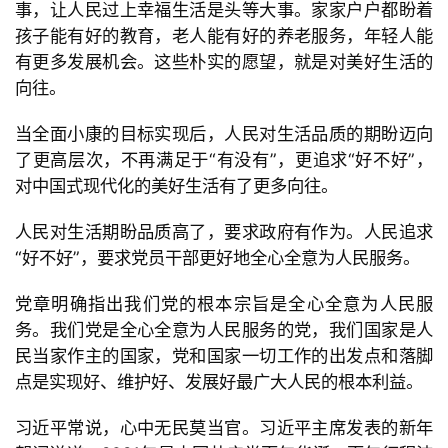
事，让人民过上幸福生活是头等大事。家家户户都盼着
专
孩子能有好的教育，老人能有好的养老服务，年轻人能
题
有更多发展机会。这些朴实的愿望，就是对美好生活的
列
向往。
表
当全面小康的目标实现后，人民对生活品质的期盼迈向
快
了更高层次，不再满足于“有没有”，更追求“好不好”，
讯
对中国式现代化的美好生活有了更多向往。
更
人民对生活期盼品质高了，要求政府有作为。人民追求
多
“好不好”，要求党员干部更好地全心全意为人民服务。
页
面
党章明确指出我们党的根本宗旨是全心全意为人民服
务。我们党是全心全意为人民服务的党，我们国家是人
民当家作主的国家，党和国家一切工作的出发点和落脚
点是实现好、维护好、发展好最广大人民的根本利益。
习近平常说，心中无民莫当官。习近平主席发表的新年