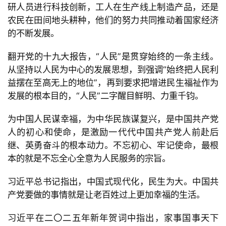
研人员进行科技创新，工人在生产线上制造产品，还是
农民在田间地头耕种，他们的努力共同推动着国家经济
的不断发展。
翻开党的十九大报告，“人民”是贯穿始终的一条主线。
从坚持以人民为中心的发展思想，到强调“始终把人民利
益摆在至高无上的地位”，再到要求把增进民生福祉作为
发展的根本目的，“人民”二字醒目鲜明、力重千钧。
为中国人民谋幸福，为中华民族谋复兴，是中国共产党
首
人的初心和使命，是激励一代代中国共产党人前赴后
页
继、英勇奋斗的根本动力。不忘初心、牢记使命，最根
本的就是不忘全心全意为人民服务的宗旨。
文
习近平总书记指出，中国式现代化，民生为大。中国共
章
分
产党要做的事情就是让老百姓过上更加幸福的生活。
类
习近平在二〇二五年新年贺词中指出，家事国事天下