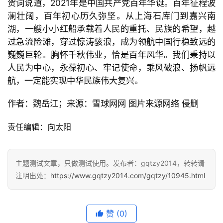
贺词说道，
2021年是中国共产党百年华诞。百年征程波
澜壮阔，百年初心历久弥坚。从上海石库门到嘉兴南
湖，一艘小小红船承载着人民的重托、民族的希望，越
过急流险滩，穿过惊涛骇浪，成为领航中国行稳致远的
巍巍巨轮。胸怀千秋伟业，恰是百年风华。我们秉持以
人民为中心，永葆初心、牢记使命，乘风破浪、扬帆远
航，一定能实现中华民族伟大复兴。
作者：魏岳江；来源：雪球网网 图片来源网络 侵删
责任编辑：向太阳
主题测试文章，只做测试使用。发布者：gqtzy2014，转转请
注明出处：
https://www.gqtzy2014.com/gqtzy/10945.html
赞
(0)