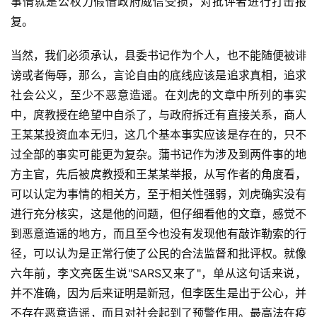
事情就是公权力假借政府威信受损，对批评者进行打击报
复。
当然，我们必须承认，县委书记作为个人，也不能随便被诽
谤或者侮辱，那么，言论自由的底线应该是追求真相，追求
社会公义，至少不恶意造谣。在刘虎的文章中所列的事实
中，庹教授在绝望中自杀了，与政府拆迁有直接关系，商人
王某某投资血本无归，这几个基本事实应该是存在的，只不
过全部的事实可能更为复杂。蒲书记作为涉及到两件事的地
方主官，先后被庹教授和王某某举报，从写作者的角度看，
可以认定为事情的相关方，至于相关性强弱，刘虎确实没有
进行充分核实，这是他的问题，但仔细看他的文章，感觉不
到恶意造谣的地方，而且至今也没有发现他有敲诈勒索的行
径，可以认为是正常行使了公民的合法监督和批评权。就像
六年前，李文亮医生说"SARS又来了"，单从这句话来说，
并不准确，因为后来证明是新冠，但李医生是出于公心，并
不存在恶意造谣，而且对社会起到了预警作用。最高法在疫