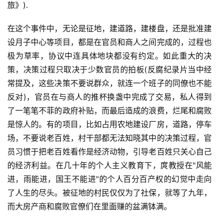
旅》).
在这个事件中，无论是征地，建道路，建楼盘，还是批准建
设月子中心等项目，都是在官员和商人之间完成的，过程也
极为草率，协议中连具体地块都没有约定。如此重大的决
策，决策过程只取决于少数官员的拍板(反腐纪录片当中经
常提及，这些决策不要说群众，就连一个班子的同僚也不能
反对)，官员在与商人的推杯换盏中完成了交易，私人得到
了一笔笔不菲的政府补贴，而最后造成的浪费，烂尾和腐败
是惊人的。有的项目，比如占用农地建设厂房，道路，停车
场，不要说老百姓，村干部都无法知晓其中的决策过程，官
员习惯于把老百姓看作是经济动物，引导老百姓只关心自己
的经济利益。在几十年的个人主义教育下，庹教授在"风能
进，雨能进，国王不能进"的个人百分百产权的幻觉中走向
了人生的尽头。被征地的村民仅仅为了社保，就等了九年，
而大房产商和腐败官僚们在里面赚的盆满钵满。