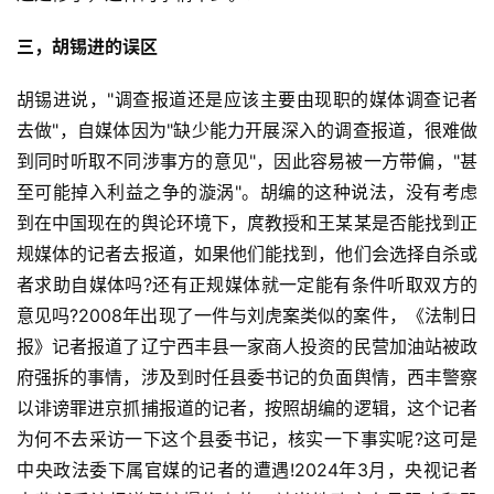
更
多
三，胡锡进的误区
页
面
胡锡进说，"调查报道还是应该主要由现职的媒体调查记者
去做"，自媒体因为"缺少能力开展深入的调查报道，很难做
到同时听取不同涉事方的意见"，因此容易被一方带偏，"甚
至可能掉入利益之争的漩涡"。胡编的这种说法，没有考虑
到在中国现在的舆论环境下，庹教授和王某某是否能找到正
规媒体的记者去报道，如果他们能找到，他们会选择自杀或
者求助自媒体吗?还有正规媒体就一定能有条件听取双方的
意见吗?2008年出现了一件与刘虎案类似的案件，《法制日
报》记者报道了辽宁西丰县一家商人投资的民营加油站被政
府强拆的事情，涉及到时任县委书记的负面舆情，西丰警察
以诽谤罪进京抓捕报道的记者，按照胡编的逻辑，这个记者
为何不去采访一下这个县委书记，核实一下事实呢?这可是
中央政法委下属官媒的记者的遭遇!2024年3月，央视记者