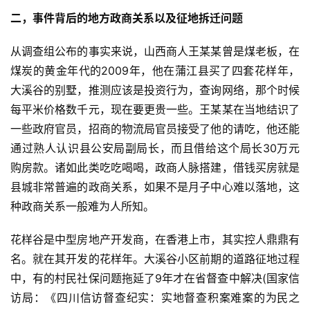
二，事件背后的地方政商关系以及征地拆迁问题
从调查组公布的事实来说，山西商人王某某曾是煤老板，在
煤炭的黄金年代的2009年，他在蒲江县买了四套花样年，
大溪谷的别墅，推测应该是投资行为，查询网络，那个时候
每平米价格数千元，现在要更贵一些。王某某在当地结识了
一些政府官员，招商的物流局官员接受了他的请吃，他还能
通过熟人认识县公安局副局长，而且借给这个局长30万元
购房款。诸如此类吃吃喝喝，政商人脉搭建，借钱买房就是
县城非常普遍的政商关系，如果不是月子中心难以落地，这
种政商关系一般难为人所知。
花样谷是中型房地产开发商，在香港上市，其实控人鼎鼎有
名。就在其开发的花样年。大溪谷小区前期的道路征地过程
中，有的村民社保问题拖延了9年才在省督查中解决(国家信
访局：《四川信访督查纪实：实地督查积案难案的为民之