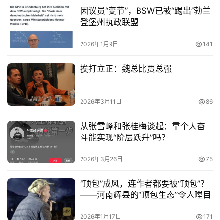
因议员“变节”，BSW已被“踢出”勃兰
登堡州执政联盟
2026年1月9日
141
挨打立正：魏总比贾总强
2026年3月11日
86
从张雪峰和张桂梅谈起：靠个人奋
斗能实现“阶层跃升”吗？
2026年3月26日
75
“顶包”成风，连作者都要被“顶包”？
——河南辉县的“顶包生态”令人瞠目
2026年1月17日
171