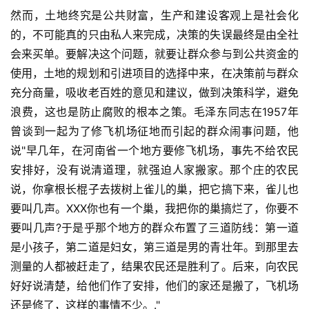
然而，土地终究是公共财富，生产和建设客观上是社会化
首
的，不可能真的只由私人来完成，决策的失误最终是由全社
页
会来买单。要解决这个问题，就要让群众参与到公共资金的
使用，土地的规划和引进项目的选择中来，在决策前与群众
文
充分商量，吸收老百姓的意见和建议，做到决策科学，避免
章
浪费，这也是防止腐败的根本之策。毛泽东同志在1957年
分
类
曾谈到一起为了修飞机场征地而引起的群众闹事问题，他
说"早几年，在河南省一个地方要修飞机场，事先不给农民
专
安排好，没有说清道理，就强迫人家搬家。那个庄的农民
题
说，你拿根长棍子去拨树上雀儿的巢，把它搞下来，雀儿也
列
要叫几声。XXX你也有一个巢，我把你的巢搞烂了，你要不
表
要叫几声?于是乎那个地方的群众布置了三道防线：第一道
是小孩子，第二道是妇女，第三道是男的青壮年。到那里去
快
测量的人都被赶走了，结果农民还是胜利了。后来，向农民
讯
好好说清楚，给他们作了安排，他们的家还是搬了，飞机场
还是修了，这样的事情不少。."