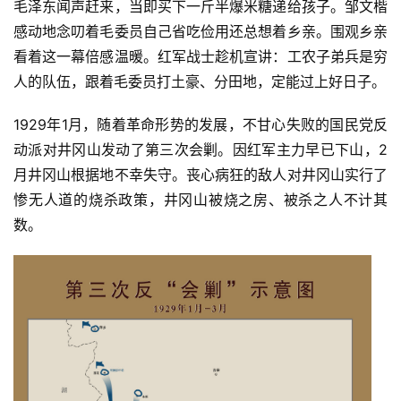
毛泽东闻声赶来，当即买下一斤半爆米糖递给孩子。邹文楷
感动地念叨着毛委员自己省吃俭用还总想着乡亲。围观乡亲
看着这一幕倍感温暖。红军战士趁机宣讲：工农子弟兵是穷
人的队伍，跟着毛委员打土豪、分田地，定能过上好日子。
首
1929年1月，随着革命形势的发展，不甘心失败的国民党反
页
动派对井冈山发动了第三次会剿。因红军主力早已下山，2
月井冈山根据地不幸失守。丧心病狂的敌人对井冈山实行了
文
惨无人道的烧杀政策，井冈山被烧之房、被杀之人不计其
章
分
数。
类
专
题
列
表