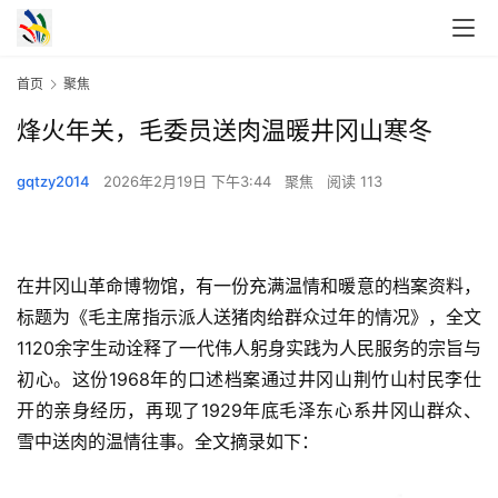
首页
聚焦
烽火年关，毛委员送肉温暖井冈山寒冬
gqtzy2014
2026年2月19日 下午3:44
聚焦
阅读 113
在井冈山革命博物馆，有一份充满温情和暖意的档案资料，
标题为《毛主席指示派人送猪肉给群众过年的情况》，全文
1120余字生动诠释了一代伟人躬身实践为人民服务的宗旨与
初心。这份1968年的口述档案通过井冈山荆竹山村民李仕
开的亲身经历，再现了1929年底毛泽东心系井冈山群众、
雪中送肉的温情往事。全文摘录如下：