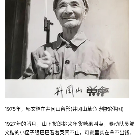
1975年，邹文楷在井冈山留影(井冈山革命博物馆供图)
1927年的腊月，山下货郎挑来年货糖果叫卖，暴动队员邹
文楷的小侄子眼巴巴看着哭闹不止，可家里实在拿不出钱。