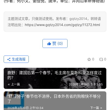
(作者：何小文、谢佳倪、唐萍，单位：井冈山革命博物馆)
主题测试文章，只做测试使用。发布者：gqtzy2014，转转请
注明出处：
https://www.gqtzy2014.com/gqtzy/11272.html
赞
(0)
生成海报
0
0
鹿野：建国后第一个春节，毛主席在莫斯科是怎样度过
的？
上一篇
2026年2月19日 下午3:35
“精日分子”春节也不消停，日本外务省的狗粮快不够分
了
2026年2月20日 上午10:34
下一篇