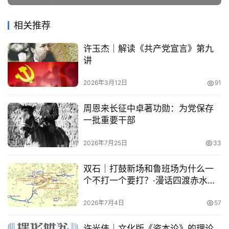
相关推荐
许玉杰｜解读《共产党宣言》第九
讲
2026年3月12日
91
周恩来长征中卓著功勋：为党保存
一批重要干部
2026年7月25日
33
双石｜打鼓新场和鲁班场为什么一
个不打一个要打？·漫话四渡赤水
（补遗）
2026年7月4日
57
许光伟｜文化版《资本论》的理论