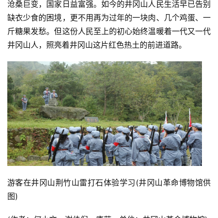
沧桑巨变，国家日益富强。如今的井冈山人民生活早已告别
缺衣少食的困境，更不用再为过年的一块肉、几个鸡蛋、一
斤糖果发愁。但这份人民至上的初心始终温暖着一代又一代
井冈山人，照亮着井冈山这片红色热土的前进道路。
游客在井冈山荆竹山雷打石体验学习(井冈山革命博物馆供
图)