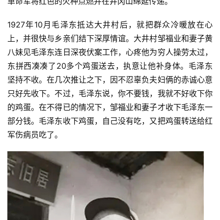
革命军将红色的火种点燃并在井冈山绵延传递。
1927年10月毛泽东抵达大井村后，就把群众冷暖放在心
上，并很快与乡亲们结下深厚情谊。大井村邹福业和妻子黄
八妹见毛泽东连日深夜伏案工作，心疼他为穷人操劳太过，
东拼西凑凑了20多个鸡蛋送去，执意让他补身体。毛泽东
坚持不收。在几次推让之下，因不忍辜负夫妇俩的赤诚心意
只好先收下。不过，毛泽东说，你不要钱，我就不好收下你
的鸡蛋。在不得已的情况下，邹福业和妻子才收下毛泽东一
部分钱。毛泽东收下鸡蛋，自己没有吃，又把鸡蛋转送给红
军伤病员吃了。