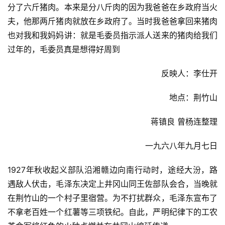
分了六斤猪肉。本来是分八斤肉的因为我爸爸在乡政府当火
夫，他那两斤猪肉就放在乡政府了。当时我爸爸拿回来猪肉
也对我和我妈妈讲：就是毛委员指示派人送来的猪肉给我们
过年的，毛委员真是想得好周到
反映人：李仕开
地点：荆竹山
蒋镇良 曾杨连整理
一九六八年九月七日
1927年秋收起义部队沿湘赣边向南行动时，途经大汾，路
遇敌人伏击，毛泽东决定上井冈山同王佐部队会合，当晚就
在荆竹山的一个村子里宿营。为不打扰群众，毛泽东宣布了
不拿老百姓一个红薯等三项铁纪。自此，严明纪律下的工农