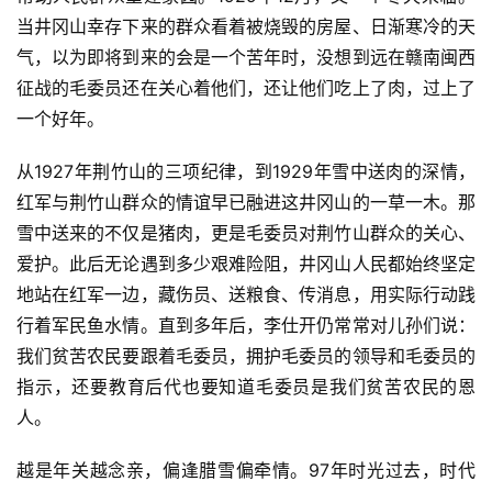
当井冈山幸存下来的群众看着被烧毁的房屋、日渐寒冷的天
气，以为即将到来的会是一个苦年时，没想到远在赣南闽西
征战的毛委员还在关心着他们，还让他们吃上了肉，过上了
一个好年。
从1927年荆竹山的三项纪律，到1929年雪中送肉的深情，
红军与荆竹山群众的情谊早已融进这井冈山的一草一木。那
雪中送来的不仅是猪肉，更是毛委员对荆竹山群众的关心、
爱护。此后无论遇到多少艰难险阻，井冈山人民都始终坚定
地站在红军一边，藏伤员、送粮食、传消息，用实际行动践
行着军民鱼水情。直到多年后，李仕开仍常常对儿孙们说：
我们贫苦农民要跟着毛委员，拥护毛委员的领导和毛委员的
指示，还要教育后代也要知道毛委员是我们贫苦农民的恩
人。
越是年关越念亲，偏逢腊雪偏牵情。97年时光过去，时代