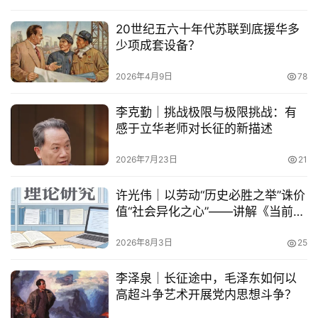
20世纪五六十年代苏联到底援华多
少项成套设备？
2026年4月9日
78
李克勤｜挑战极限与极限挑战：有
感于立华老师对长征的新描述
2026年7月23日
21
许光伟｜以劳动“历史必胜之举”诛价
值“社会异化之心”——讲解《当前社
会主义劳动价值论的理论和实践问
题研究》
2026年8月3日
25
李泽泉｜长征途中，毛泽东如何以
高超斗争艺术开展党内思想斗争？