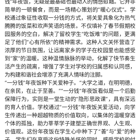
钱”年夜饭，无疑是最基础也最动人的情感慰藉。它并非
简单的一顿餐食，而是一场精心策划的“暖心仪式”。学
校通过象征性收取一分钱的方式，将关爱具象化为热气
腾腾的饭菜和欢声笑语的场景。不仅填补了春节假期校
园服务的空白，解决了留校学生“吃饭难”的问题，更满
足了他们“心有所依”的精神需求。这种人文关怀营造了
浓厚的节日氛围，让远离家乡的学子在校园里也能感受
到“家”的温暖。这种温情脉脉的举动，化解了快节奏生
活产生的疏离，增强了学生对学校的归属感和认同感，
为构建和谐社会增添了充满人情味的注脚。
“一分钱”年夜饭种下关爱种子。“大学之道，在明明德，
在亲民，在止于至善。”“一分钱”年夜饭看似是一个后勤
保障行为，实则是一堂生动的“隐形思政课”，具有深远
的育人价值。学校通过“一分钱”年夜饭关爱活动，向学
生传递出一种超越物质的价值取向，以集体的温暖穿透
个体的孤独，助力莘莘学子建塑正确世界观、人生观、
价值观。这份年夜饭在学生心中种下了“善”与“爱”的种
子。学生们在享受这份特殊关怀的同时，感受学校的付