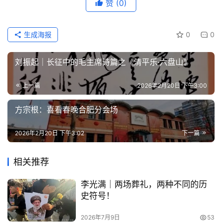
赞
(0)
生成海报
0
0
刘振起｜长征中的毛主席诗篇之《清平乐·六盘山》
上一篇
2026年2月20日 下午3:00
方宗根：喜看春晚合肥分会场
2026年2月20日 下午3:02
下一篇
相关推荐
李光满｜两场葬礼，两种不同的历
史符号！
2026年7月9日
53