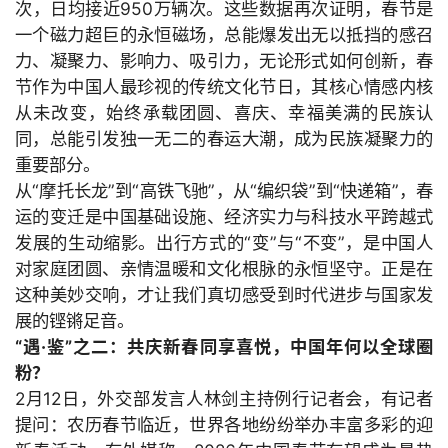
次，日均接近
950万辆次。这些数据再次证明，春节是
一个磁力超巨的永恒磁场，总能爆发出无以抵挡的感召
力、凝聚力、影响力、吸引力，无论形式如何创新，春
节作为中国人最珍视的传统文化节日，其核心情感内核
从未改变，始终承载团圆、喜庆、幸福美满的民族认
同，总能引发独一无二的春运大潮，成为民族凝聚力的
重要部分。
从“摩托长龙”到“高铁飞驰”，从“编织袋”到“快递箱”，春
运的变迁是中国基础设施、经济实力与科技水平跨越式
发展的生动缩影。出行方式的“变”与“不变”，是中国人
对家庭团圆、亲情温暖和文化根脉的永恒坚守。正是在
这种美妙交响，才让我们真切感受到时代进步与国家发
展的铿锵足音。
“遇·鉴”之二：共庆新春同享喜悦，中国年何以全球圈
粉？
2
月
12日，外交部发言人林剑主持例行记者会，有记者
提问：农历春节临近，世界各地纷纷举办丰富多彩的迎