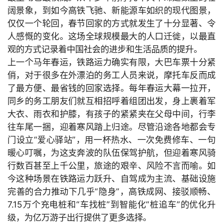
阔景象，到如今高铁飞驰、新能源车如织的现代图景，
仅仅一个轮回，春节回家的方式就发生了十分显著、令
人感慨的变化。这场全球规模最大的人口迁徙，以最直
观的方式记录着中国社会的进步和生活品质的提升。
上一个马年春运，铁路运力确实有限，大巴车票十分紧
俏，对于很多在外漂泊的务工人员来说，摩托车反而成
了最方便、最省钱的回家选择。每年春运大幕一拉开，
同乡的务工朋友们就互相招呼着组团出发，身上裹着军
大衣、雨衣和护膝，有孩子的紧紧夹在父母中间，行李
往车尾一捆，迎着寒风踏上归途。尽管沿途各地都会专
门设立“爱心驿站”，用一杯热水、一次免费修车、一句
暖心叮嘱，为这支奔波的队伍保驾护航，但迎着寒风骑
行数百甚至上千公里，旅途的艰辛、风险不言而喻。如
今这种场景在铁路运力跃升、自驾成为主流、基础设施
完善的合力推动下几乎“隐身”，高铁成网、接驳顺畅、
7.15万个充电桩和“车找桩”到智能化“桩追车”的优化升
级，为亿万游子出行提供了更多选择。