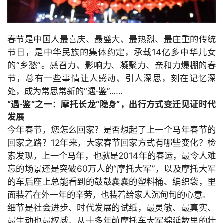
春节是中国人最喜庆、最盛大、最热烈、最庄重的传统
节日，是中华民族的集体约定，承载
14亿多中华儿女
的“乡愁”。感召力、影响力、凝聚力、亲和力爆棚的春
节，总有一些事情让人感动、引人深思，刻在记忆深
处，成为常思常新的“遇·鉴”……
“遇·鉴”之一：摩托长龙“隐身”，出行方式变迁见证时代
发展
今年春节，您怎么回家？是否想起了上一个马年春节的
回家之路？
12年来，大家春节回家方式有哪些变化？检
索发现，上一个马年，也就是
2014年的春运，最令人难
忘的场景还是突破
60万人的“摩托大军”，以及摩托大军
的车后座上总能看到的鼓鼓囊囊的塑料桶、编织袋，里
面装着在外一年的辛劳，也装着给家人沉甸甸的心意。
细节是社会进步、时代发展的试纸，最灵敏、最真实、
最生动也最权威。从十多年前摩托车大军绵延数里的壮