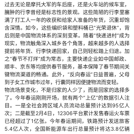
过去无论是摩托大军的车后座，还是火车站的候车室，
臃肿的行李曾经是标志性的景观。这些简陋的行李里塞
满了打工人一年的收获和给家人准备的年货，沉重却饱
含深情。如今，这些编织袋和塑料桶已“光荣退休”，背
后则是中国物流体系的深刻变革。随着“快递进村”成为
现实，物流触角深入城乡各个角落，越来越多的人选择
提前将年货、行李快递回家，自己则轻松踏上归途。加
之“春节不打烊”成为常态，主要快递企业如中国邮政、
顺丰、京东等均提供春节服务，基本保障了春节期间关
键物流渠道的畅通。此外，“反向春运”日益普遍，父母
到子女工作城市过年，行囊同样因便捷物流而变轻。
物流场景变化，不是归家的人少了，而是回家的选择多
了。今年春运刚刚开场，就有两个“上亿”的数据引人注
目。一是全社会跨区域人员流动总量预计达到
95亿人
次；二是截至
2月
4日，
12306平台累计发售春运火车票
已经超过了
1亿张。今年春运期间，铁路预计发送旅客
5.4亿人次，全国新能源车出行总量预计将达
3.8亿辆