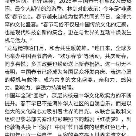
新春活动。有外媒称，
2026年中国春节有望成为最热
闹、最令人期待的旅游季。林剑对此表示：今年是“非遗
版”春节
2.0。春节越来越成为世界共同的节日、全球共
享的文化盛宴。“春节习俗不仅是中国传统文化的汇聚，
也是现代科技创新的集合，更在与世界的互动中焕发生
机与活力。”
“龙马精神昭日月，和合共生暖乾坤。”连日来，全球多
地举办中国春节庙会、“欢乐春节”等活动，共庆新春，
同享喜悦；多国政要也纷纷送上新春祝福。这一切无不
表明，中国春节已经成为各国民众抒发喜庆、表达心愿
的契机与载体，成为共享的文化盛宴，亲和力、感染
力、影响力、穿透力持续增强。
中国年全球“圈粉”，深层内核是中华文化软实力的不断
提升。春节早已不是海外华人社区的自娱自乐，而是以
强大的文化向心力吸引着世界的目光。从联合国教科文
组织巴黎总部内秦淮灯彩映照下的越剧《红楼梦》，到
伦敦街头换上“你好！中国”节日盛装的经典红色巴士，
中国年正以一种自信、从容的姿态融入世界主流文化。