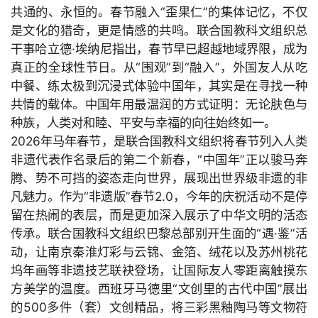
共通的、永恒的。春节融入“歪果仁”的集体记忆，不仅
首
是文化的猎奇，更是情感的共鸣。联合国教科文组织总
页
干事哈立德·埃纳尼指出，春节早已超越地域界限，成为
真正的全球性节日。从“围观”到“融入”，外国友人从吃
文
中餐、练太极到沉浸式体验中国年，其实是在寻找一种
章
共情的载体。中国年用最温润的方式证明：无论肤色与
分
种族，人类对和睦、平安与幸福的向往始终如一。
类
2026
年马年春节，是联合国教科文组织将春节列入人类
非遗代表作名录后的第二个新春，“中国年”正以骏马奔
专
腾、势不可挡的姿态走向世界，展现出世界级非遗的非
题
凡魅力。作为“非遗版”春节
2.0，今年的庆祝活动不是停
列
留在热闹的表层，而是更加深入展示了中华文明的活态
表
传承。联合国教科文组织巴黎总部别开生面的“遇·鉴”活
动，让南京秦淮灯彩与云锦、金箔、绒花以及苏州桃花
快
坞年画等非遗技艺联袂登场，让国际友人零距离触摸东
讯
方美学的温度。西班牙马德里“文创里的古代中国”展出
的
500多件（套）文创精品，将三彩黑釉陶马等文物符