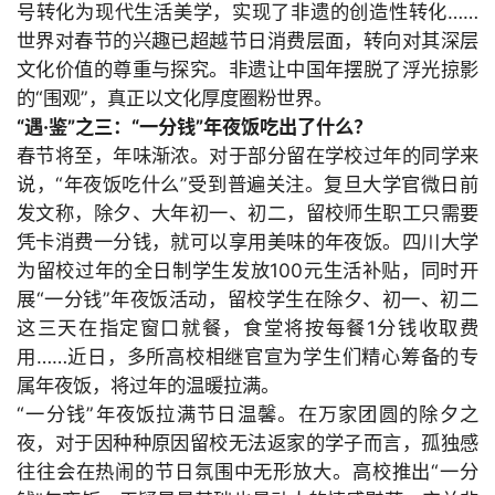
更
号转化为现代生活美学，实现了非遗的创造性转化……
多
世界对春节的兴趣已超越节日消费层面，转向对其深层
页
文化价值的尊重与探究。非遗让中国年摆脱了浮光掠影
面
的“围观”，真正以文化厚度圈粉世界。
“遇·鉴”之三：“一分钱”年夜饭吃出了什么？
春节将至，年味渐浓。对于部分留在学校过年的同学来
说，“年夜饭吃什么”受到普遍关注。复旦大学官微日前
发文称，除夕、大年初一、初二，留校师生职工只需要
凭卡消费一分钱，就可以享用美味的年夜饭。四川大学
为留校过年的全日制学生发放
100元生活补贴，同时开
展“一分钱”年夜饭活动，留校学生在除夕、初一、初二
这三天在指定窗口就餐，食堂将按每餐
1分钱收取费
用……近日，多所高校相继官宣为学生们精心筹备的专
属年夜饭，将过年的温暖拉满。
“一分钱”年夜饭拉满节日温馨。在万家团圆的除夕之
夜，对于因种种原因留校无法返家的学子而言，孤独感
往往会在热闹的节日氛围中无形放大。高校推出“一分