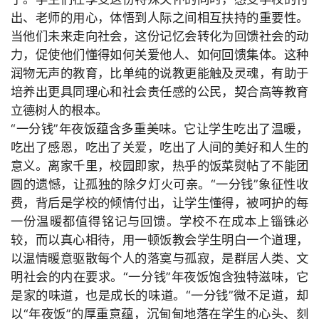
出、老师的用心，体悟到人际之间相互扶持的重要性。
当他们未来走向社会，这份记忆会转化为回馈社会的动
力，促使他们懂得如何关爱他人、如何回馈集体。这种
润物无声的教育，比单纯的说教更能触及灵魂，有助于
培养出更具同理心和社会责任感的公民，契合高等教育
立德树人的根本。
“一分钱”年夜饭蕴含多重美味。它让学生吃出了温暖，
吃出了感恩，吃出了关爱，吃出了人间的美好和人生的
意义。离家千里，校园即家，热乎的饭菜熨帖了不能团
圆的遗憾，让孤独的除夕灯火可亲。“一分钱”象征性收
费，背后是学校的倾情付出，让学生懂得，被呵护的每
一份温暖都值得铭记与回馈。学校不在成本上锱铢必
较，而以真心相待，用一顿饭教会学生明白一个道理，
以温情暖意驱散每个人的落寞与孤寂，是群居人类、文
明社会的内在要求。“一分钱”年夜饭饱含独特滋味，它
是家的味道，也是成长的味道。“一分钱”微不足道，却
以“年夜饭”的厚重意蕴，沉甸甸地落在学生的心头、刻