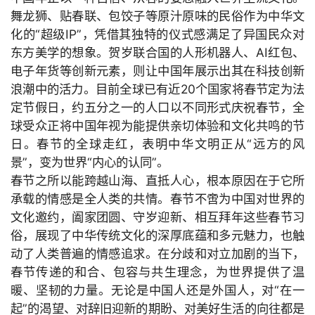
舞龙狮、贴春联、包饺子等原汁原味的民俗作为中华文
化的“超级
IP”，凭借其独特的仪式感满足了异国民众对
东方美学的想象。贺岁联合国的人形机器人、
AI红包、
电子年货等创新元素，则让中国年展示出其在科技创新
浪潮中的活力。目前全球已有近
20个国家将春节定为法
定节假日，约五分之一的人口以不同形式庆祝春节，全
球受众正将中国年视为能提供亲切体验和文化共鸣的节
日。春节的全球走红，表明中华文明正从“远方的风
景”，变为世界“内心的认同”。
春节之所以能跨越山海、直抵人心，根本原因在于它所
承载的情感是全人类的共情。春节不啻为中国对世界的
文化邀约，阖家团圆、守岁迎新、相互拜年这些春节习
俗，展现了中华传统文化的深厚底蕴和多元魅力，也触
动了人类普遍的情感追求。在分歧和对立加剧的当下，
春节传递的和合、包容与共生理念，为世界提供了温
暖、坚韧的力量。无论是中国人还是外国人，对“在一
起”的渴望、对辞旧迎新的期盼、对美好生活的向往都是