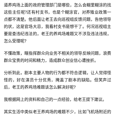
道养鸡场上面的政府管理部门是哪些，怎么会糊里糊涂的找
这些主任呢?还有村支书，也是个糊涂官，对养殖业政策一
点都不清楚。他后面让老王去向巡视组反馈问题，告他领导
的状，这是官场大忌，我看村支书是想干了。何况巡视组主
首
要是查违纪违法的，老王的养鸡场难题又不涉及违法违规，
页
怎么受理呢?
文
不懂政策，瞎指挥群众向业务不相关的领导反映问题，浪费
章
分
群众宝贵的时间和精力，造成群众创业信心遭挫折。
类
分析到此，剧本主要人物的行为都不符合逻辑，让人觉得怪
怪的，好在演员十分优秀，掩盖了剧本的缺陷。但笑声过
专
题
后，老王的养鸡场难题该怎么解决好呢?
列
表
我根据网上的资料和自己的一点经验，给老王提下建议。
其实生活中类似老王养鸡场的难题不少，比如飞机场附近的
快