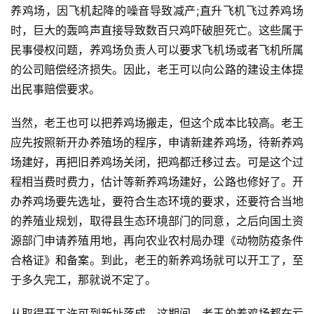
养鸡场，因飞机起降的噪音导致减产;直升飞机飞过养鸡场
讯
时，巨大的轰鸣声直接导致数百只鸡吓破胆死亡。这些属于
民事侵权问题，养鸡场负责人可以要求飞机场或者飞机所属
更
多
的公司赔偿经济损失。因此，老王可以向公路的建设主体提
页
出民事赔偿要求。
面
当然，老王也可以把养鸡场搬走，但这个成本比较高。老王
应先按照新开办养殖场的程序，申请新建养鸡场，待新养鸡
场建好，再把旧养鸡场关闭，把鸡都迁移过去。可是这个过
程相当费时费力，估计等新养鸡场建好，公路也修好了。开
办养鸡场要先选址，要符合生态环境的要求，还要符合当地
的养殖业规划，取得县生态环境部门的同意，之后向国土资
源部门申请养殖用地，再向农业农村局办理《动物防疫条件
合格证》和备案。到此，老王的新养鸡场就可以开工了，至
于多久完工，那就说不定了。
从取得开工许可到新址落成，这期间，老王的养鸡场都在亏