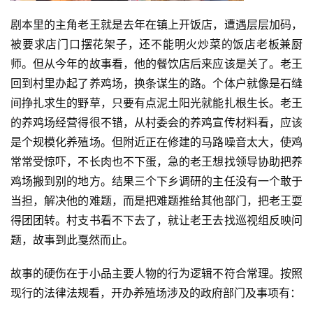
剧本里的主角老王就是去年在镇上开饭店，遭遇层层加码，
被要求店门口摆花架子，还不能明火炒菜的饭店老板兼厨
师。但从今年的故事看，他的餐饮店后来应该是关了。老王
回到村里办起了养鸡场，换条谋生的路。个体户就像是石缝
间挣扎求生的野草，只要有点泥土阳光就能扎根生长。老王
的养鸡场经营得很不错，从村委会的养鸡宣传材料看，应该
是个规模化养殖场。但附近正在修建的马路噪音太大，使鸡
常常受惊吓，不长肉也不下蛋，急的老王想找领导协助把养
鸡场搬到别的地方。结果三个下乡调研的主任没有一个敢于
当担，解决他的难题，而是把难题推给其他部门，把老王耍
得团团转。村支书看不下去了，就让老王去找巡视组反映问
题，故事到此戛然而止。
故事的硬伤在于小品主要人物的行为逻辑不符合常理。按照
现行的法律法规看，开办养殖场涉及的政府部门及事项有：