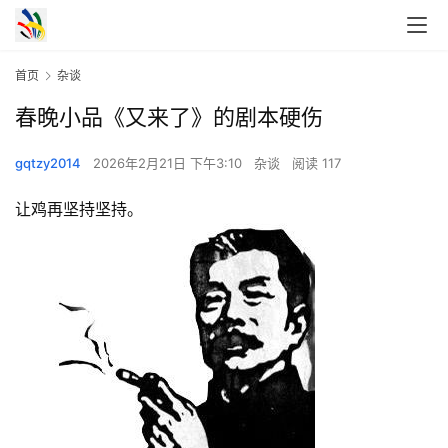
首页
杂谈
春晚小品《又来了》的剧本硬伤
gqtzy2014
2026年2月21日 下午3:10
杂谈
阅读 117
让鸡再坚持坚持。