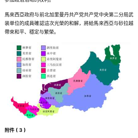
列
表
馬來西亞政府与前北加里曼丹共产党共产党中央第二分局武
装单位的成員確認這次光榮的和解，將給馬來西亞与砂拉越
快
帶來和平、穩定与繁榮。
讯
更
多
页
面
附件 ( 3 )