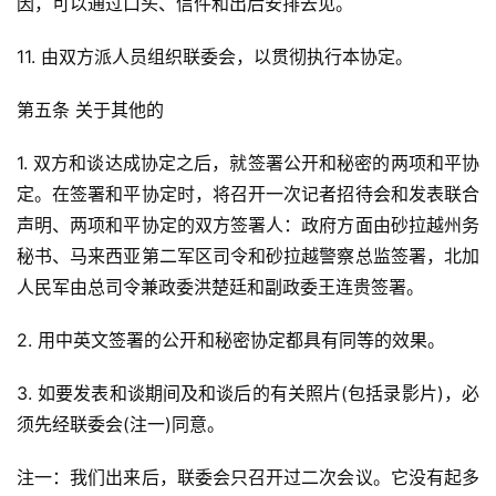
因，可以通过口头、信件和出后安排去见。
11. 由双方派人员组织联委会，以贯彻执行本协定。
第五条 关于其他的
1. 双方和谈达成协定之后，就签署公开和秘密的两项和平协
定。在签署和平协定时，将召开一次记者招待会和发表联合
声明、两项和平协定的双方签署人：政府方面由砂拉越州务
秘书、马来西亚第二军区司令和砂拉越警察总监签署，北加
人民军由总司令兼政委洪楚廷和副政委王连贵签署。
2. 用中英文签署的公开和秘密协定都具有同等的效果。
3. 如要发表和谈期间及和谈后的有关照片(包括录影片)，必
须先经联委会(注一)同意。
注一：我们出来后，联委会只召开过二次会议。它没有起多