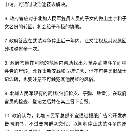
申请，可通过政治途径去解决。
6. 政府答应对于北加人民军复员人员的子女的做出生字和子
女名份的转回，将会给予积极的协助。
7. 政府答应在武装斗争停止后一年内，让文铭权及其家属回
砂拉越省亲一次。
8. 政府答应在可能的范围内帮助找出为革命武装斗争而牺
牲者的尸骸，允许重新安葬和立碑记念，但不可建类似战士
记念碑，也要注意不可触犯其他民族的风俗。
9. 北加人民军现有的武器(包括枪支、子弹、地雷)，在政府
官员的检查、登记之后并在其监督下自毁。
10. 政府认为，北加人民军总部不宜通过报纸广告公开发表
告同胞书，不过要向群众交代，以阐明停止武装斗争的原