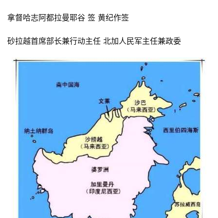
拿督哈志阿都拉曼耶谷 签 黄纪作签
砂拉越首席部长兼行动主任 北加人民军主任兼政委