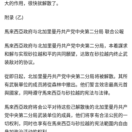
大的作用，很快就解散了。
附录 (乙)
馬来西亞政府与北加里曼丹共产党中央第二分局 联合公報
馬來西亞政府与北加里曼丹共产党中央第二分局，本着謀求
和解与实现砂拉越和平的共同願望，达致在砂拉越内终止武
首
装敌对的协议。
页
從即日起，北加里曼丹共产党中央第二分局将被解散。其所
文
有武裝單位的成员將從森林中撤出。他们誓言效忠最高元首
章
與國家，同時遵守馬來西亞与砂拉越的宪法与法律。
分
类
馬來西亞政府将会公平对待这些己解散後的北加里曼丹共产
党中央第二分局武装单位的成員，他们将享有合法公民的一
专
切权利，同时也享有在馬來西亞与砂拉越的宪法範圍内自由
题
參加政治活动的权利。