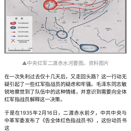
▲中央红军二渡赤水河要图。资料图片
在一次失利过去仅十几天后，又走回头路？这一行动无
首
疑引起了一些红军指战员的疑虑和牢骚。毛泽东同志敏
页
锐地察觉到了队伍中的这种情绪，并意识到需要向全体
红军指战员解释这一决策。
文
章
于是在
1935年
2月
16日，二渡赤水前夕，中共中央与
分
中革军委发布了《告全体红色指战员书》，这份动员书
类
这