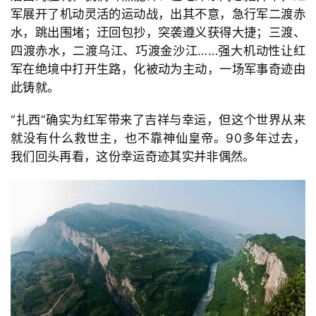
军展开了机动灵活的运动战，出其不意，急行军二渡赤
水，跳出围堵；迂回包抄，突袭遵义获得大捷；三渡、
四渡赤水，二渡乌江、巧渡金沙江
……强大机动性让红
军在绝境中打开生路，化被动为主动，一场军事奇迹由
此铸就。
“
扎西
”确实为红军带来了吉祥与幸运，但这个世界从来
就没有什么救世主，也不靠神仙皇帝。
90多年过去，
我们回头再看，这份幸运奇迹其实并非偶然。