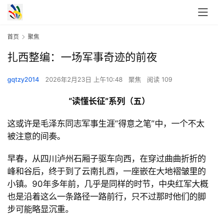
首页
聚焦
扎西整编：一场军事奇迹的前夜
gqtzy2014
2026年2月23日 上午10:48
聚焦
阅读 109
“
读懂长征
”系列（五）
这或许是毛泽东同志军事生涯
“得意之笔
”中，一个不太
被注意的间奏。
早春，从四川泸州石厢子驱车向西，在穿过曲曲折折的
峰和谷后，终于到了云南扎西，一座嵌在大地褶皱里的
小镇。
90年多年前，几乎是同样的时节，中央红军大概
也是沿着这么一条路径一路前行，只不过那时他们的脚
步可能略显沉重。