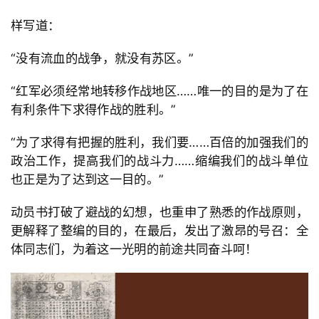
样写道：
专
题
“
没有流血的战争，就没有苏区。
”
列
表
“
红军必须经常地转移作战地区
……唯一的目的是为了在
有利条件下求得作战的胜利。
”
快
讯
“
为了求得有把握的胜利，我们要
……百倍的加强我们的
政治工作，提高我们的战斗力
……缩编我们的战斗单位
更
也正是为了达到这一目的。
”
多
页
动员书打破了避战的幻想，也重申了熟悉的作战原则，
面
更解释了整编的目的，在最后，发出了激昂的号召：全
体同志们，为着这一光明的前途共同奋斗呵！