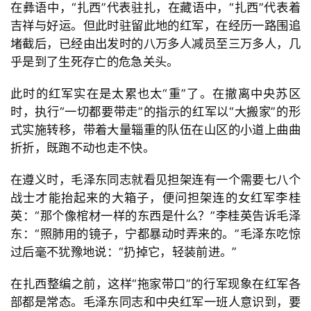
在彝语中，
“扎西
”代表驻扎，在藏语中，
“扎西
”代表着
吉祥与好运。但此时驻留此地的红军，在经历一路围追
堵截后，已经由出发时的八万多人减员至三万多人，几
乎是到了生死存亡的危急关头。
此时的红军实在是太累也太
“重
”了。在撤离中央苏区
时，执行
“一切都要带走
”的指示的红军以
“大搬家
”的形
式实施转移，带着大量辎重的队伍在山区的小道上曲曲
折折，既跑不动也走不快。
在遵义时，毛泽东同志就看见担架连有一个需要七八个
战士才能抬起来的大箱子，便问担架连的女红军李桂
英：
“那个像棺材一样的东西是什么？
”李桂英告诉毛泽
东：
“照肺用的镜子，宁都暴动时弄来的。
”毛泽东吃惊
过后毫不犹豫地说：
“扔掉它，轻装前进。
”
在扎西整编之前，这样
“拖家带口
”的行军现象在红军各
部都是常态。毛泽东同志和中央红军一班人意识到，要