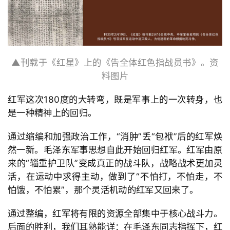
▲刊载于《红星》上的《告全体红色指战员书》。资
料图片
红军这次
180度的大转弯，既是军事上的一次转身，也
是一种精神上的回归。
通过缩编和加强政治工作，
“消肿
”丢
“包袱
”后的红军焕
然一新。毛泽东军事思想自此开始回归红军。红军由原
来的
“辎重护卫队
”变成真正的战斗队，战略战术更加灵
活，在运动中求得主动，做到了
“不怕打，不怕走，不
怕饿，不怕累
”，那个灵活机动的红军又回来了。
通过整编，红军将有限的资源全部集中于核心战斗力。
后面的胜利，我们耳熟能详：在毛泽东同志指挥下，红