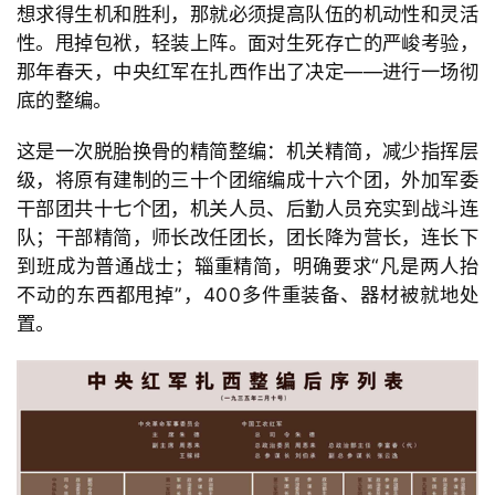
想求得生机和胜利，那就必须提高队伍的机动性和灵活
性。甩掉包袱，轻装上阵。面对生死存亡的严峻考验，
那年春天，中央红军在扎西作出了决定
——进行一场彻
底的整编。
这是一次脱胎换骨的精简整编：机关精简，减少指挥层
级，将原有建制的三十个团缩编成十六个团，外加军委
干部团共十七个团，机关人员、后勤人员充实到战斗连
队；干部精简，师长改任团长，团长降为营长，连长下
到班成为普通战士；辎重精简，明确要求
“凡是两人抬
不动的东西都甩掉
”，
400多件重装备、器材被就地处
置。