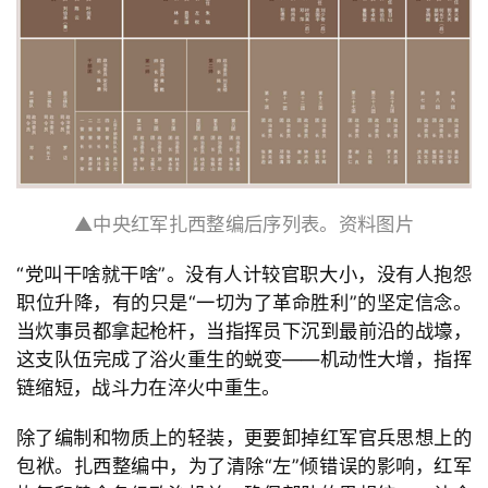
▲中央红军扎西整编后序列表。资料图片
“
党叫干啥就干啥
”。没有人计较官职大小，没有人抱怨
职位升降，有的只是
“一切为了革命胜利
”的坚定信念。
当炊事员都拿起枪杆，当指挥员下沉到最前沿的战壕，
这支队伍完成了浴火重生的蜕变
——机动性大增，指挥
链缩短，战斗力在淬火中重生。
除了编制和物质上的轻装，更要卸掉红军官兵思想上的
包袱。扎西整编中，为了清除
“左
”倾错误的影响，红军