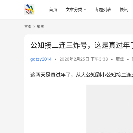
首页
文章分类
专题列表
快讯
首页
聚焦
公知接二连三炸号，这是真过年
gqtzy2014
•
2026年2月25日 下午3:38
•
聚焦
•
这两天是真过年了，从大公知到小公知接二连