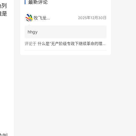
最新评论
色列
童是
牧飞龙ae
2025年12月30日
hhgy
评论于
什么是“无产阶级专政下继续革命的理论”？
片叫