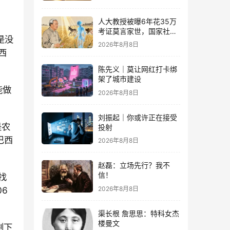
人大教授被曝6年花35万
考证莫言家世，国家社科
是没
基金重点项目、结项等级
2026年8月8日
优
西
陈先义｜莫让网红打卡绑
架了城市建设
能做
2026年8月8日
刘振起｜你或许正在接受
是农
投射
巴西
2026年8月8日
赵磊：立场先行？我不
信！
找
2026年8月8日
06
渠长根 詹思思：特科女杰
楼曼文
剩下