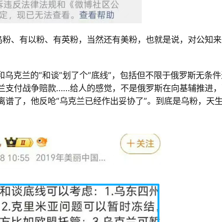
乌粉、有以粉、有英粉，当然还有美粉，也就是说，对公知来
乌克兰的“和谈”划了个“底线”，包括但不限于俄罗斯无条件
兰支付战争赔款……给人的感觉，不是俄罗斯在向基辅推进，
离谱了，他反呛“乌克兰已经作出妥协了”。到底是乌粉，天