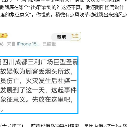
，他到底在哪个“社媒”看到的？这还不算，他还阴阳怪气说什
程度的象征意义”，你懂的。稍微有点风吹草动就跳出来煽风
（大号炸了）。前脚说俄乌冲突没结束，是因为俄罗斯没从