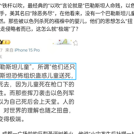
铁杆以吹，最经典的“以吹”言论就是“巴勒斯坦人命贱，以
死手，美其名曰“除恶务尽”，在他看来，没有一个巴勒斯坦儿
然。那些被以色列杀死的襁褓中的婴儿，他们的思想怎么“扭
走侵略者而已，这怎么就“极端”了？
日，成都一广场前的巨型圣诞树着火，他说“火灾发生后社媒一