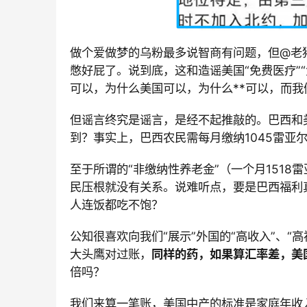
做个爱做梦的乌粉最多说智商有问题，但
@老
憋好屁了。说到底，这和造谣美国“免费医疗”
可以，为什么美国可以，为什么
**可以，而
但谣言终究是谣言，是经不起推敲的。巴西和
到？事实上，巴西农民需每月缴纳
1045雷亚
至于所谓的“非缴纳性养老金”（一个月
151
民压根就没有关系。说难听点，要是巴西福利
人连饭都吃不饱？
公知很喜欢向我们“展示”外国的“高收入”、
大头鹰对过账，
同样的药，如果算汇率差，美
倍吗？
我们来算一笔账，美国中产的标准是家庭年收