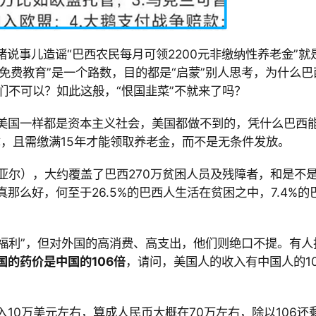
猪说事儿造谣“巴西农民每月可领
2200元非缴纳性养老金”就
“免费教育”是一个路数，目的都是“启蒙”别人思考，为什么巴
我们不可以？如此这般，“恨国韭菜”不就来了吗？
美国一样都是资本主义社会，美国都做不到的，凭什么巴西
尔，且需缴满
15年才能领取养老金，而不是无条件发放。
8雷亚尔），大约覆盖了巴西
270万贫困人员及残障者，和是不
真那么好，何至于
26.5%的巴西人生活在贫困之中，
7.4%的
“高福利”，但对外国的高消费、高支出，他们则绝口不提。有人
国的药价是中国的
106倍
，请问，美国人的收入有中国人的
1
入
10万美元左右，算成人民币大概在
70万左右，除以
106还