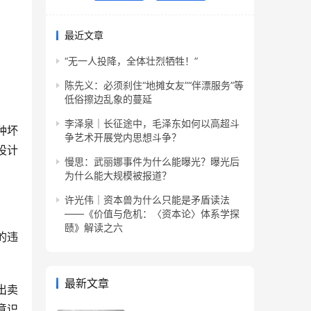
最近文章
“无一人投降，全体壮烈牺牲！”
陈先义：必须刹住“地摊女友”“伴漂服务”等
低俗擦边乱象的蔓延
李泽泉｜长征途中，毛泽东如何以高超斗
种坏
争艺术开展党内思想斗争？
设计
慢思：武丽娜事件为什么能曝光？曝光后
为什么能大规模被报道？
许光伟｜资本兽为什么只能是矛盾读法
——《价值与危机：〈资本论〉体系学探
赜》解读之六
的违
最新文章
出卖
意识