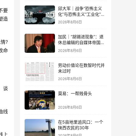
邱大军｜战争“恐怖主义
不要
化”与恐怖主义“工业化”
塑造
——2026年混合冲突模式
2026年8月6日
观察报告
加民｜“胡锡进现象”：退
情?
休总编辑的自媒体帝国与
公私边界之问
致命
2026年8月6日
劳动价值论在数智时代并
未过时
2026年8月6日
、谈
莫易：一帮贱骨头
2026年8月6日
曲线
在5亩地里追风口：一个
陕西农民的30年
线上
2026年8月6日