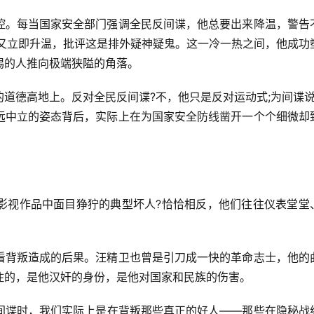
控。每当国家安全部门强调全民反间谍，他总要出来降温，警告
他又立即升温，批评这是排外疑神疑鬼。这一冷一热之间，他成功
惕的人推向极端狭隘的角落。
道德高地上。反对全民反间谍?不，他只是反对运动式;为间谍说
远中立的姿态背后，实际上在为国家安全防线凿开一个个细微却
影视作品中面目狰狞的典型坏人?恰恰相反，他们往往仪表堂堂
看背叛造成的后果。汪精卫也曾是引刀成一快的革命志士，他的
住的，是他汉奸的身份，是他对国家和民族的伤害。
间谍时，我们实际上是在背叛那些真正的好人——那些在隐秘战