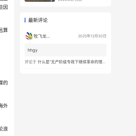
些因
最新评论
远算
牧飞龙ae
2025年12月30日
hhgy
评论于
什么是“无产阶级专政下继续革命的理论”？
谍的
海外
论浪