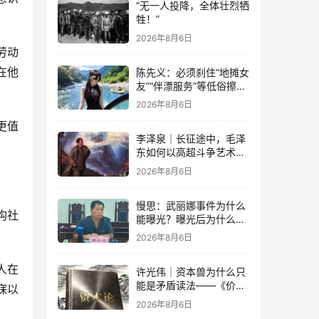
“无一人投降，全体壮烈牺
牲！”
2026年8月6日
劳动
在他
陈先义：必须刹住“地摊女
友”“伴漂服务”等低俗擦边
乱象的蔓延
2026年8月6日
更值
李泽泉｜长征途中，毛泽
东如何以高超斗争艺术开
展党内思想斗争？
2026年8月6日
慢思：武丽娜事件为什么
构社
能曝光？曝光后为什么能
大规模被报道？
2026年8月6日
人在
许光伟｜资本兽为什么只
能是矛盾读法——《价值
寐以
与危机：〈资本论〉体系
2026年8月6日
学探赜》解读之六