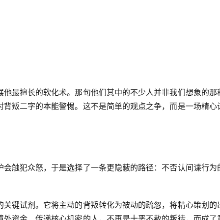
展他最擅长的软化术。那句他们其中的不少人并非我们想象的那
对背叛二字的本能警惕。这不是简单的观点之争，而是一场精心
。
护会触犯众怒，于是选择了一条更隐蔽的路径：不否认间谍行为
的关键试剂。它将主动的背叛转化为被动的疏忽，将精心策划的
境外资金、传递核心机密的人，不再是十恶不赦的叛徒，而成了