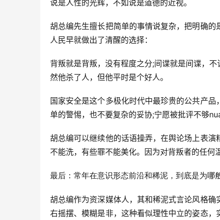
说是人性的光辉，不如说是道德的近视。
胡总编先生擅长把简单的事情说复杂，把明确的
人民早就做出了清醒的选择：
背叛就是背叛，没有程度之分;间谍就是间谍，
然他杀了人，但他平时是个好人。
国家安全是这个多极化时代中最珍贵的公共产品
单的警惕，也不要复杂的妥协;宁愿被批评不够nu
胡总编可以继续他的话语操弄，在舆论场上表演
不能洗，有些罪不能美化。因为对背叛者的任何
最后：常年在意识形态前沿和稀泥，到底是为哪般
胡总编作为资深媒体人，其和稀泥式言论风格确
右摇摆、模糊是非，这种看似理性中立的姿态，