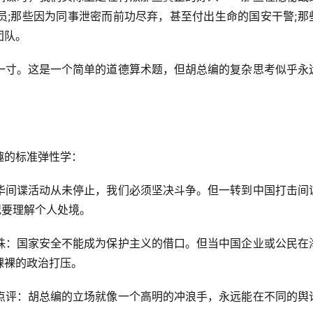
员;那些因为同事泄密而前功尽弃，甚至付出生命的国安干警;那
团队。
一寸。这是一个简单的道德算术题，但胡总编的复杂思考似乎永
趣的标准弹性学：
华间谍活动从未停止，我们必须坚决斗争。但一转到中国打击间
情况要理解个人处境。
珠：国家安全不能成为保护主义的借口。但当中国企业或公民在
裸裸的政治打压。
点评：胡总编的立场就像一个高明的冲浪手，永远能在不同的舆