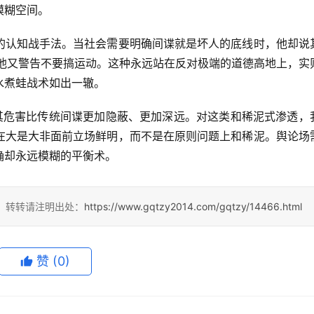
模糊空间。
的认知战手法。当社会需要明确间谍就是坏人的底线时，他却说
，他又警告不要搞运动。这种永远站在反对极端的道德高地上，实
水煮蛙战术如出一辙。
其危害比传统间谍更加隐蔽、更加深远。对这类和稀泥式渗透，
在大是大非面前立场鲜明，而不是在原则问题上和稀泥。舆论场
确却永远模糊的平衡术。
4，转转请注明出处：
https://www.gqtzy2014.com/gqtzy/14466.html
赞
(0)