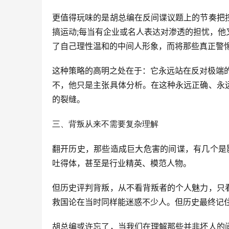
更值得玩味的是胡总编在反间谍议题上的节奏把
搞运动;每当有企业或名人表达对渗透的担忧，
了自己理性温和的中间人形象，而将那些真正警
这种策略的高明之处在于：它永远站在反对极端的
不，他只是主张具体分析。在这种永远正确、永
的裂缝。
三、背叛从来不需要复杂理解
翻开历史，那些造成巨大危害的间谍，有几个是
吐得体，甚至是行业精英、模范人物。
但历史评判背叛，从不看背叛者的个人魅力，只
救国论在当时同样能迷惑不少人。但历史最终记
胡总编或许忘了，当我们在理解那些并非坏人的