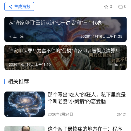
生成海报
0
0
从“许家印们”重新认识“七一讲话”和“三个代表”
上一篇
2026年4月16日 上午11:35
许家印认罪！为富不仁的“劳模”许家印，被彻底清算！
2026年4月16日 上午11:40
下一篇
相关推荐
那个写出“吃人”的狂人，私下里竟是
个叫老婆“小刺猬”的恋爱脑
2026年2月24日
121
这个案子最惨痛的地方在于：程序