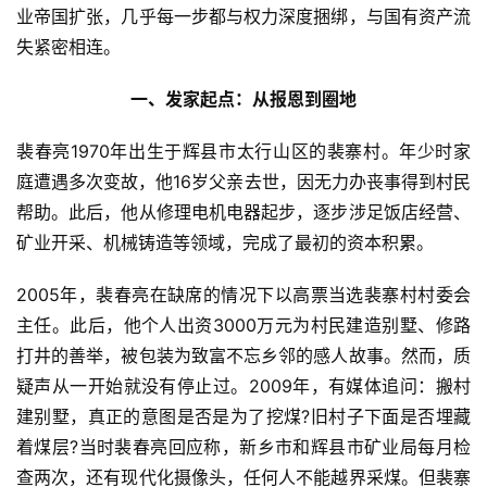
业帝国扩张，几乎每一步都与权力深度捆绑，与国有资产流
失紧密相连。
一、发家起点：从报恩到圈地
裴春亮1970年出生于辉县市太行山区的裴寨村。年少时家
庭遭遇多次变故，他16岁父亲去世，因无力办丧事得到村民
帮助。此后，他从修理电机电器起步，逐步涉足饭店经营、
矿业开采、机械铸造等领域，完成了最初的资本积累。
2005年，裴春亮在缺席的情况下以高票当选裴寨村村委会
主任。此后，他个人出资3000万元为村民建造别墅、修路
打井的善举，被包装为致富不忘乡邻的感人故事。然而，质
疑声从一开始就没有停止过。2009年，有媒体追问：搬村
建别墅，真正的意图是否是为了挖煤?旧村子下面是否埋藏
着煤层?当时裴春亮回应称，新乡市和辉县市矿业局每月检
查两次，还有现代化摄像头，任何人不能越界采煤。但裴寨