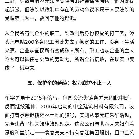
工龄，导致袁清林无法享受应有的社会保险待遇。他为此提
起诉讼，但法院以改制中存在的劳动争议不属于人民法院的
受理范围为由，驳回了他的起诉。
从全民所有制企业的职工，到改制后身份模糊的打工者，潭
头水电站200多名职工因此失去了稳定的工作，没有了生活
来源。企业从全民所有变成私人所有，职工也从企业的主人
沦为可以被任意处置的劳动力。所谓全员接收，在现实中变
成了一纸空文。
首
页
五、保护伞的延续：权力庇护不止一人
崔学勇虽于2015年落马，但国资流失链条并未因此中断，
文
反而继续延伸。2016年启动的中全建筑材料有限公司，表
章
分
面打着承包退耕还林土地的旗号，实则从事无证采矿活动，
类
完全违背了相关法律法规规定。这家公司与裴春亮夫妇有着
深度利益绑定——裴春亮夫人持有春江集团股份，且中全公
专