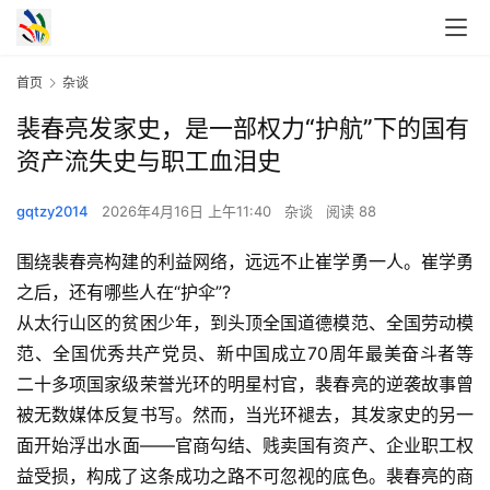
首页
杂谈
裴春亮发家史，是一部权力“护航”下的国有
资产流失史与职工血泪史
gqtzy2014
2026年4月16日 上午11:40
杂谈
阅读 88
围绕裴春亮构建的利益网络，远远不止崔学勇一人。崔学勇
之后，还有哪些人在“护伞”?
从太行山区的贫困少年，到头顶全国道德模范、全国劳动模
范、全国优秀共产党员、新中国成立70周年最美奋斗者等
二十多项国家级荣誉光环的明星村官，裴春亮的逆袭故事曾
被无数媒体反复书写。然而，当光环褪去，其发家史的另一
面开始浮出水面——官商勾结、贱卖国有资产、企业职工权
益受损，构成了这条成功之路不可忽视的底色。裴春亮的商