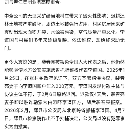
司与春江集团业务高度重合。
题
列
中全公司的无证采矿给当地村庄带来了毁灭性影响：退耕还
表
林土地被严重破坏，周边土地被强行占用，村民房屋因采矿
震动出现大面积开裂，水源被污染，空气质量严重恶化。李
快
道国与村民们多年来逐级反映、依法维权，却始终求助无
讯
门。
更
更令人震惊的是，裴春亮被罢免全国人大代表之后，他仍然
多
能够驱使地方公安实施跨省抓捕维权代表李道国。2025年1
页
月25日，在张村乡政府见证下，双方签署赔偿协议，裴春
面
亮妻子向李道国账户汇入200万元。李道国发现付款主体与
协议主体不符，于2月6日原路退回。退款仅4天后，裴春亮
妻子即以敲诈勒索为由恐吓李道国方，随后裴春亮报案。
2026年3月，辉县市公安局从北京跨省抓捕李道国。4月7
日，辉县市检察院作出不予批捕决定，公安局以没有犯罪事
实为由撤案。