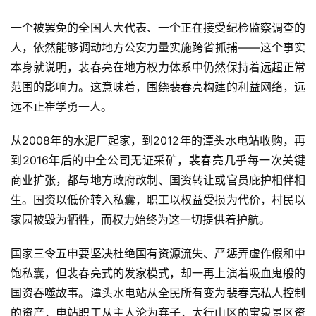
一个被罢免的全国人大代表、一个正在接受纪检监察调查的
人，依然能够调动地方公安力量实施跨省抓捕——这个事实
本身就说明，裴春亮在地方权力体系中仍然保持着远超正常
范围的影响力。这意味着，围绕裴春亮构建的利益网络，远
远不止崔学勇一人。
从2008年的水泥厂起家，到2012年的潭头水电站收购，再
到2016年后的中全公司无证采矿，裴春亮几乎每一次关键
商业扩张，都与地方政府改制、国资转让或官员庇护相伴相
生。国资以低价转入私囊，职工以权益受损为代价，村民以
家园被毁为牺牲，而权力始终为这一切提供着护航。
国家三令五申要坚决杜绝国有资源流失、严惩弄虚作假和中
饱私囊，但裴春亮式的发家模式，却一再上演着吸血鬼般的
国资吞噬故事。潭头水电站从全民所有变为裴春亮私人控制
的资产，电站职工从主人沦为弃子，太行山区的宝泉景区资