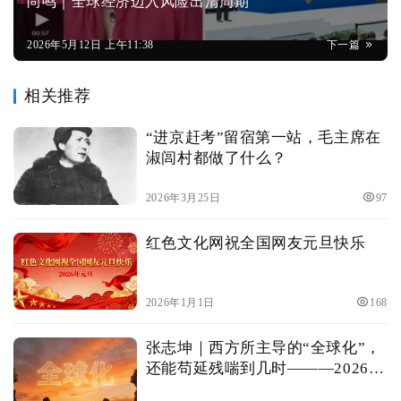
尚鸣｜全球经济迈入风险出清周期
2026年5月12日 上午11:38
下一篇
相关推荐
“进京赶考”留宿第一站，毛主席在
淑闾村都做了什么？
2026年3月25日
97
红色文化网祝全国网友元旦快乐
2026年1月1日
168
张志坤｜西方所主导的“全球化”，
还能苟延残喘到几时———2026年
展望（之七）