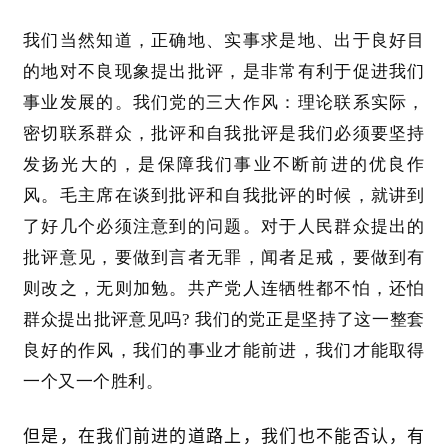
我们当然知道，正确地、实事求是地、出于良好目
的地对不良现象提出批评，是非常有利于促进我们
事业发展的。我们党的三大作风：理论联系实际，
密切联系群众，批评和自我批评是我们必须要坚持
首
发扬光大的，是保障我们事业不断前进的优良作
页
风。毛主席在谈到批评和自我批评的时候，就讲到
了好几个必须注意到的问题。对于人民群众提出的
文
章
批评意见，要做到言者无罪，闻者足戒，要做到有
分
则改之，无则加勉。共产党人连牺牲都不怕，还怕
类
群众提出批评意见吗
? 我们的党正是坚持了这一整套
良好的作风，我们的事业才能前进，我们才能取得
专
一个又一个胜利。
题
列
表
但是，在我们前进的道路上，我们也不能否认，有