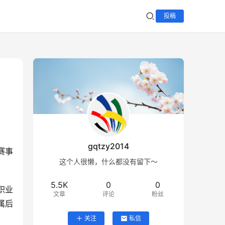
投稿
gqtzy2014
赛事
这个人很懒，什么都没有留下～
5.5K
0
0
职业
文章
评论
粉丝
属后
关注
私信