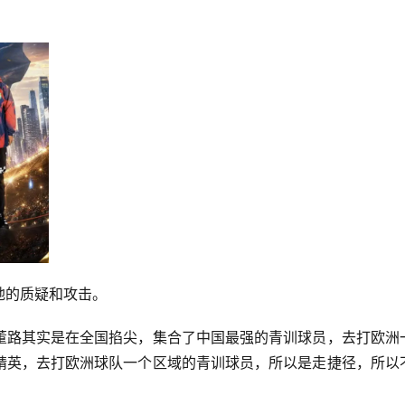
。
地的质疑和攻击。
董路其实是在全国掐尖，集合了中国最强的青训球员，去打欧洲
精英，去打欧洲球队一个区域的青训球员，所以是走捷径，所以