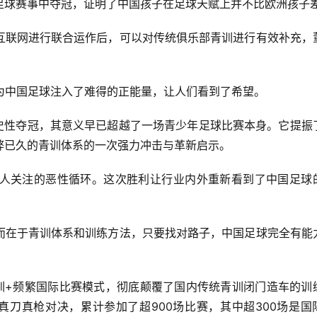
足球赛事中夺冠，证明了中国孩子在足球天赋上并不比欧洲孩子
互联网进行联合运作后，可以对传统俱乐部青训进行有效补充，
为中国足球注入了难得的正能量，让人们看到了希望。
的历史性夺冠，其意义早已超越了一场青少年足球比赛本身。它提振
弊已久的青训体系的一次强力冲击与革新启示。
人关注的恶性循环。这次胜利让行业内外重新看到了中国足球
。
而在于青训体系和训练方法，只要找对路子，中国足球完全有能
训+频繁国际比赛模式，彻底颠覆了国内传统青训闭门造车的训
真刀真枪对决，累计参加了超900场比赛，其中超300场是国