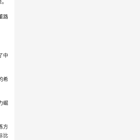
差。
董路
了中
的希
力崛
练方
际比