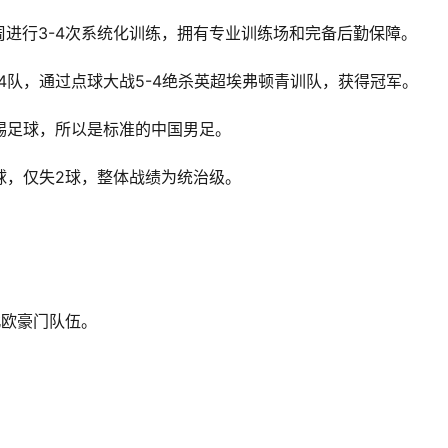
进行3-4次系统化训练，拥有专业训练场和完备后勤保障。
14队，通过点球大战5-4绝杀英超埃弗顿青训队，获得冠军。
踢足球，所以是标准的中国男足。
球，仅失2球，整体战绩为统治级。
北欧豪门队伍。