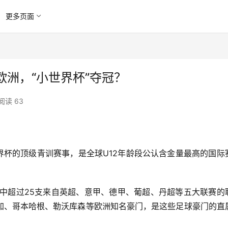
更多页面
洲，“小世界杯”夺冠？
阅读 63
12小世界杯的顶级青训赛事，是全球U12年龄段公认含金量最高的国际
其中超过25支来自英超、意甲、德甲、葡超、丹超等五大联赛的
加、哥本哈根、勒沃库森等欧洲知名豪门，是这些足球豪门的直