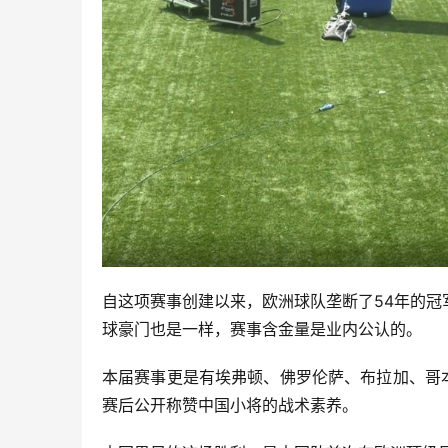
自这项赛事创建以来，欧洲球队垄断了54年的
球豪门也是一样，赛事含金量是业内公认的。
本届赛事更是有埃弗顿、佛罗伦萨、布拉加、哥
赛后公开称赞中国小将的战术素养。