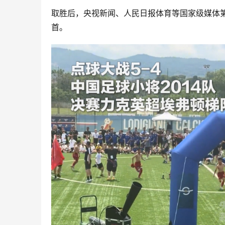
取胜后，央视新闻、人民日报体育等国家级媒体
首。