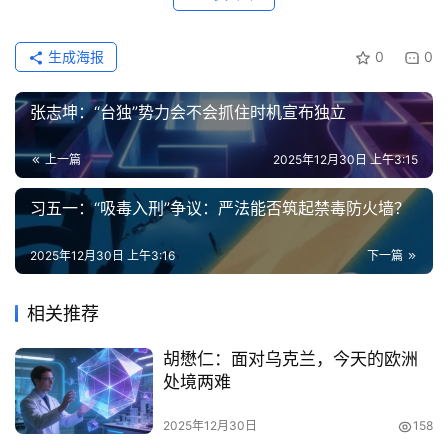
生成海报
0
0
张志坤：“台独”势力会不会抓住时机宣布独立
上一篇
2025年12月30日 上午3:15
习五一：“吸毒入刑”争议：严法能否筑起禁毒防火墙？
2025年12月30日 上午3:16
下一篇
首
页
相关推荐
文
胡懋仁：面对乌克兰，今天的欧洲
章
处境两难
分
类
2025年12月30日
158