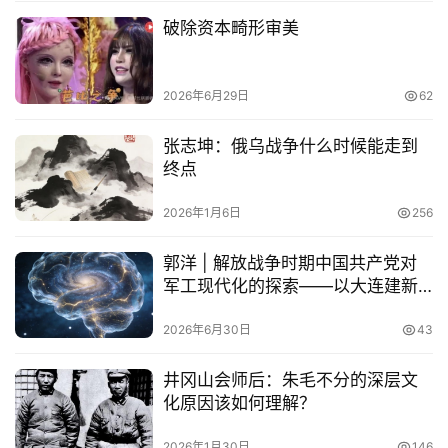
专
破除资本畸形审美
题
列
表
2026年6月29日
62
张志坤：俄乌战争什么时候能走到
快
终点
讯
2026年1月6日
256
更
多
郭洋 | 解放战争时期中国共产党对
页
军工现代化的探索——以大连建新
面
公司为中心
2026年6月30日
43
井冈山会师后：朱毛不分的深层文
化原因该如何理解？
2026年1月30日
146