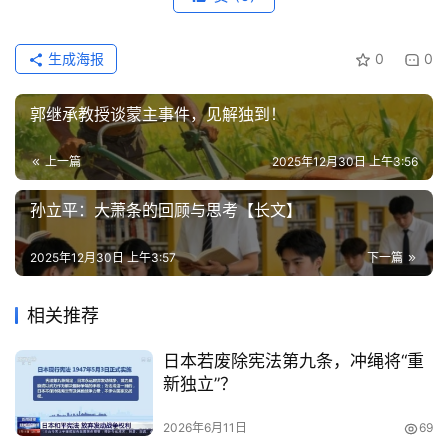
生成海报
0
0
郭继承教授谈蒙主事件，见解独到！
上一篇
2025年12月30日 上午3:56
孙立平：大萧条的回顾与思考【长文】
2025年12月30日 上午3:57
下一篇
相关推荐
日本若废除宪法第九条，冲绳将“重
新独立”？
2026年6月11日
69