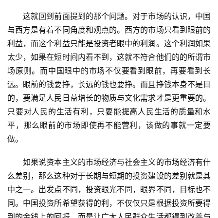
　　这就回到前面提到的那个问题。对于市场的认识，中国
首
与西方是有着不同角度和观点的。西方的市场只看到眼前的
页
利益，而这个利益只能是投资者眼中的利润。这个利润如果
太少，如果在短时间内看不到，这就不符合他们的的所谓市
文
章
场原则。而中国眼中的市场不仅要看到眼前，再要看到长
分
远。眼前的钱要挣，长远的钱也要挣。而且挣钱本身不是目
类
的，要满足人民日益增长的物质与文化需求才是更重要的。
只要对人民的生活有利，只要能提高人民生活的质量和水
专
平，那么眼前的市场即使再不能营利，该做的事就一定要
题
做。
列
表
　　如果说资本主义的市场经济与社会主义的市场经济有什
么差别，那么这种对于长期与短期的投资建设的差别就是其
快
中之一。出发点不同，投资眼光不同，眼界不同，目标也不
讯
同。中国投资所希望获得的利，不仅仅只是根据投资所要得
到的金钱上的回报，而是让广大人民群众生活都得到改善与