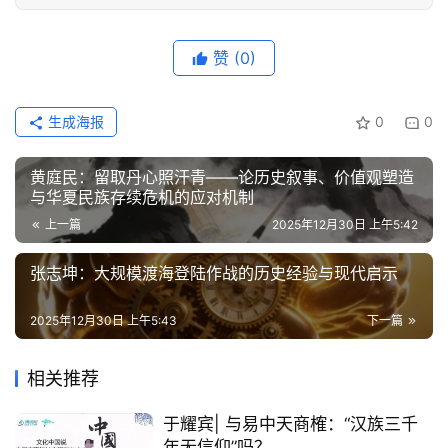
赞
(0)
生成海报
0
0
黄庭民：留取丹心照汗青——论历史叙事、价值观塑造
与华夏民族存续危机的应对机制
上一篇
2025年12月30日 上午5:42
张志坤：大规模渡海登陆作战的历史经验与现代启示
2025年12月30日 上午5:43
下一篇
相关推荐
于耀宾| 与易中天商榷：“汉族三千
年无信仰”吗？