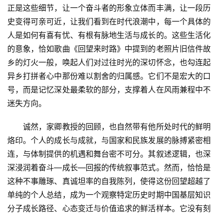
正是这些细节，让一个奋斗者的形象立体而丰满，让一段历
史变得可亲可近，让我们看到在时代浪潮中，每一个具体的
人是如何有喜有忧、有根有脉地生活与成长的。这些生活化
的意象，恰如歌曲《回望来时路》中提到的老照片旧信件故
乡的灯火一般，唤起人们对过往时光的深切怀念，也勾连起
异乡打拼者心中那份难以割舍的归属感。它们不是宏大的口
号，而是记忆深处最柔软的部分，支撑着人在风雨兼程中不
迷失方向。
　　诚然，家卿教授的回顾，也自然带有他所处时代的鲜明
烙印。个人的成长与成就，与国家和民族发展的脉搏紧密相
连，与体制提供的机遇和舞台密不可分。其叙述逻辑，也深
深浸润着奋斗—成长—回报的传统叙事范式。然而，恰恰是
这种不事雕琢、真诚坦率的自我陈列，使得这份回望超越了
单纯的个人总结，成为一个观察特定历史时期中国基层知识
分子成长路径、心态变迁与价值追求的鲜活样本。它没有刻