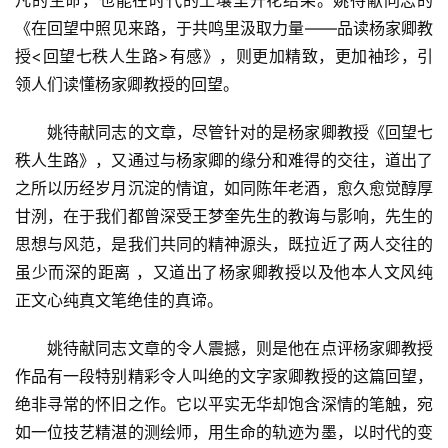
凡的生命，也能在时代的土壤里开花结果。姚待献同志的
《在回望中照见来路，于共鸣里汲取力量——品读杨家卿教
授<回望七秩人生路>有感》，则更加精致，更加袖珍，引
领人们读懂杨家卿教授的回望。
　　姚待献同志的文章，尽管针对的是杨家卿教授《回望七
秩人生路》，又通过与杨家卿的缘分和难得的交往，道出了
之所以历经岁月沉淀的情谊，如同陈年老酒，愈久愈觉醇厚
甘洌，在于我们都曾深受王梦奎先生的教诲与影响，先生的
思想与风范，是我们共同的精神源头，既拉近了两人交往的
虽少而深的距离 ，又道出了杨家卿教授以及他本人文风纯
正文心纯真文笔绝佳的真谛。
　　姚待献同志文章的令人震撼，则是他在点评杨家卿教授
作品有一段特别精彩令人叫绝的文字家卿教授的这篇回望，
绝非寻常的怀旧之作。它以平实无华却饱含深情的笔触，宛
如一位技艺精湛的测绘师，用生命的轨迹为墨，以时代的变