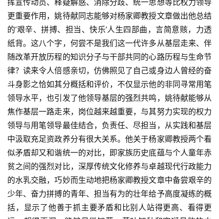
挥宣传动员、释疑解惑、消除分歧、统一思想等比权力领导
更重要作用，姚待献同志能够对杨家卿教授文章做出他总结
的‘艰辛、拼搏、担当、快乐’人生四部曲，言简意赅，力透
纸背。这八个字，何尝不是我们这一代许多从基层走来、伴
随改革开放历程的知识分子与干部共同的心路历程与生命节
律？读来令人倍感亲切，仿佛照见了自己或身边人曾经的奋
斗身影之恰如其分概括和评价，不仅显示他的非同寻常用笔
领导水平，也引发了他领导基层的强烈共鸣，姚待献能够从
焦作基层一路走来，岗位越来越重要，与其努力实现的权力
领导与用笔领导最佳结合，负责任、尽担当，从实践和基层
中汲取充足资政养分有很大关系。他关于杨家卿教授两个看
似矛盾却又和谐统一的对比，即家族历史底蕴与个人童年赤
贫之间的强烈对比，深厚传统文化修养与卓越现代行政能力
的水乳交融，巧妙而生动地把杨家卿教授文章中备尝艰辛的
少年、奋力拼搏的青年、担当有为的壮年给予高度凝练的概
括，显示了他善于抓主要矛盾和比别人站得更高、看得更