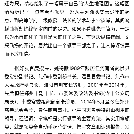
迁为尺，精心绘制了一幅属于自己的‘人生地理图’。这幅图
清晰标记了一位学者型领导干部从黄河滩头贫苦少年的起
点，到高等学府二级教授、院长的学术与事业彼岸，其间蜿
蜒曲折却始终坚定向前的足迹。如果不看姚先生简历，一定
以为出自笔杆子而且是大笔杆子之手，可这段纵横捭阖、文
采飞扬的评论，居然出自一个领导干部之手，让人惊讶惊异
而不敢相信。
　　据好友百度搜寻，姚待献1989年起历任河南省武陟县
委常务副书记、焦作市委副秘书长、温县县委书记、焦作市
人民政府秘书长、濮阳市副市长等职，2001年至2014年，
先后担任郑州市副市长、市委常委政法委书记(含市公安局
局长)、市委常委组织部部长等职，2014年5月至今任郑州
慈善总会会长，专注慈善事业。小平同志曾经特别重视用笔
领导，还强调：拿笔杆是实行领导的主要方法，其实用笔领
导，就是领导亲自动手起草讲话、撰写文章和调研报告，发