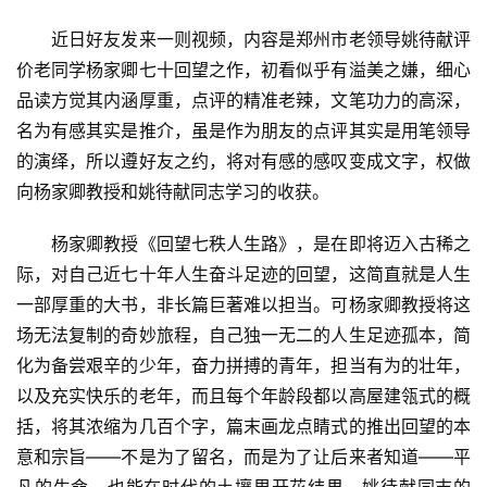
　　近日好友发来一则视频，内容是郑州市老领导姚待献评
价老同学杨家卿七十回望之作，初看似乎有溢美之嫌，细心
品读方觉其内涵厚重，点评的精准老辣，文笔功力的高深，
名为有感其实是推介，虽是作为朋友的点评其实是用笔领导
的演绎，所以遵好友之约，将对有感的感叹变成文字，权做
向杨家卿教授和姚待献同志学习的收获。
　　杨家卿教授《回望七秩人生路》，是在即将迈入古稀之
际，对自己近七十年人生奋斗足迹的回望，这简直就是人生
一部厚重的大书，非长篇巨著难以担当。可杨家卿教授将这
场无法复制的奇妙旅程，自己独一无二的人生足迹孤本，简
化为备尝艰辛的少年，奋力拼搏的青年，担当有为的壮年，
以及充实快乐的老年，而且每个年龄段都以高屋建瓴式的概
括，将其浓缩为几百个字，篇末画龙点睛式的推出回望的本
意和宗旨——不是为了留名，而是为了让后来者知道——平