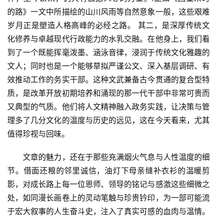
的路》一文中所描绘的山川风雨等自然意象一般，这些艰难
岁月正是塑造人格高峰的必经之路。 其二，是深厚传统文
化修养与卓越现代行政能力的水乳交融。在他身上，我们看
到了一个既能挥毫泼墨、涵泳音律，浸润于传统文化雅趣的
文人；同时也是一个能够草拟严谨公文、深入基层调研、有
效推动工作的务实干部。这种文武兼备古今贯通的复合型特
质，是改革开放初期培养和涌现的那一代干部中非常可贵而
又典型的气质。他们将人文精神融入政务实践，让决策与管
理多了几分文化的温度与历史的远见，这在今天看来，尤其
值得珍视与回味。
　　文章的魅力，还在于那些充满烟火气息与人性温度的细
节。借面还粮的邻里诚信，油灯下母亲缝补衣衫的温暖剪
影，对成长路上每一位恩师、领导的铭记与感激这些细微之
处，如同漫长画卷上的灵动笔触与珍贵钤印，为一部可能流
于宏大叙事的人生奋斗史，注入了真实可感的血肉与温情。