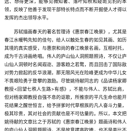
远、想得更深，能够见微知著、落叶知秋和窥斑见豹的本
领，反映了他善于发现干部特长特点而不断开掘使人才得以
发挥的杰出领导水平。
　　苏轼描画春天的著名哲理诗《惠崇春江晚景》，尤其是
春江水暖鸭先知的佳句，给人以触处生春的如见其画、如历
其境的真实感受，与惠崇和尚的春江晚景名画，互相衬托，
成为千古诗画绝唱。伟人的庐山仙人洞照题照诗，不仅让庐
山仙人洞顿时名闻遐迩、游客趋之若鹜，而且回击了国际敌
对势力掀起的反华浪潮，那无限风光在险峰更成为中华儿女
不畏艰险勇于登攀的激励。尽管姚待献同志的《品读杨家卿
教授<回望七秩人生路>有感》，不能与伟人、苏轼比肩，
但对杨家卿教授自强不息的讴歌，所推崇的平凡生命也能开
花结果之醒世恒言，给予拼爹时代草根族的凡人奋斗力量，
极其珍贵，其对社会的贡献也是不可估量的。所以，本文把
姚待献的文章比之于苏轼的《惠崇春江晚景》题画诗和伟人
的庐山仙人洞照题照诗，不是故意拔高吹捧，也不是类比不