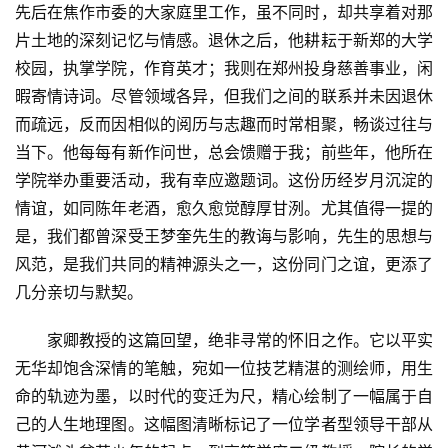
先后在焦作市委的大家庭里工作，虽不同时，却共享着对那
片土地的深刻记忆与情感。退休之后，他耕耘于新郑的大学
首
校园，执掌学院，作育英才；我则在郑州投身慈善事业，闲
页
暇寄情诗词。尽管领域各异，但我们之间的联系并未因退休
而疏远，反而因相似的阅历与志趣而时常相聚，畅谈过往与
文
当下。他每每有新作问世，总会馈赠于我；前些年，他所在
章
学院举办重要活动，我有幸应邀题词。这份历经岁月沉淀的
分
情谊，如同陈年老酒，愈久愈觉醇厚甘洌。尤其值得一提的
类
是，我们都曾深受王梦奎先生的教诲与影响，先生的思想与
风范，是我们共同的精神源头之一，这份同门之谊，更添了
专
几分亲切与默契。
题
列
　　家卿教授的这篇回望，绝非寻常的怀旧之作。它以平实
表
无华却饱含深情的笔触，宛如一位技艺精湛的测绘师，用生
命的轨迹为墨，以时代的变迁为尺，精心绘制了一幅属于自
快
讯
己的人生地理图。这幅图清晰标记了一位学者型领导干部从