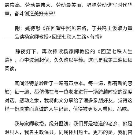
最崇高、劳动最伟大、劳动最美丽，唱响劳动谱写时代华
章，奋斗创造美好未来！
附
：姚待献《在回望中照见来路，于共鸣里汲取力量
——品读杨家卿教授<回望七秩人生路>有感》
　　静夜灯下，再次捧读杨家卿教授的《回望七秩人生
路》，心中波澜起伏，久久难以平静。这已是我第三遍细细
阅读，
　　其间还特意聆听了一遍有声版本。每一遍，都有新的感
触；每一遍，都仿佛在与一位老友进行一场跨越时空的深度
对话。感动之余，我将此文分享给了诸多亲朋好友，觉得这
样一份厚重而真诚的人生记录，值得被更多人看见、品味。
　　我与家卿教授，缘分匪浅。我们算是地道的老乡，他是
温县人，我曾主政温县，同属怀川热土。更巧的是，我们曾