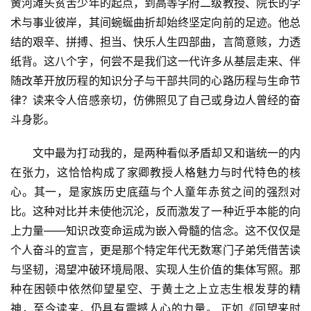
黄河滩头贫苦少年的起点，到高等学府二级教授、院长的学
更
术与事业彼岸，其间蜿蜒曲折却始终坚定向前的足迹。他总
多
结的艰辛、拼搏、担当、快乐人生四部曲，言简意赅，力透
页
纸背。这八个字，何尝不是我们这一代许多从基层走来、伴
面
随改革开放历程的知识分子与干部共同的心路历程与生命节
律？读来令人倍感亲切，仿佛照见了自己或身边人曾经的奋
斗身影。
　　文中最为打动我的，是两种看似矛盾却又和谐统一的内
在张力，这恰恰构成了家卿教授人格魅力与时代特色的核
心。其一，是家族历史底蕴与个人童年赤贫之间的强烈对
比。这种对比并未使他沉沦，反而激发了一种近乎本能的向
上力量——知识改变命运成为嵌入骨髓的信念。这不仅仅是
个人奋斗的宣言，更是那个特定年代无数寒门子弟凭借苦读
与坚韧，渴望冲破环境局限、实现人生价值的集体写照。那
种在困顿中依然仰望星空、于黄土之上立志生根发芽的精
神，至今读来，仍具有震撼人心的力量。.正如《回望来时