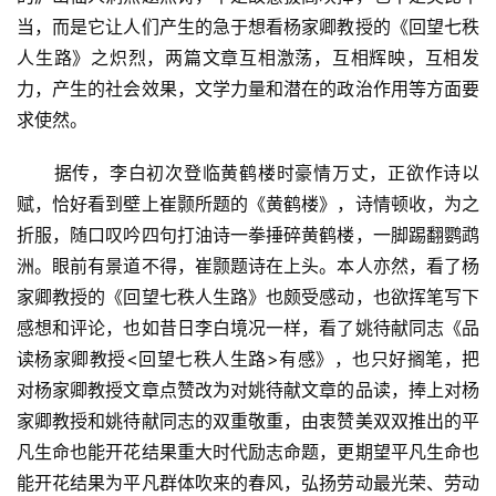
当，而是它让人们产生的急于想看杨家卿教授的《回望七秩
人生路》之炽烈，两篇文章互相激荡，互相辉映，互相发
力，产生的社会效果，文学力量和潜在的政治作用等方面要
求使然。
　　据传，李白初次登临黄鹤楼时豪情万丈，正欲作诗以
赋，恰好看到壁上崔颢所题的《黄鹤楼》，诗情顿收，为之
折服，随口叹吟四句打油诗一拳捶碎黄鹤楼，一脚踢翻鹦鹉
洲。眼前有景道不得，崔颢题诗在上头。本人亦然，看了杨
家卿教授的《回望七秩人生路》也颇受感动，也欲挥笔写下
感想和评论，也如昔日李白境况一样，看了姚待献同志《品
读杨家卿教授<回望七秩人生路>有感》，也只好搁笔，把
对杨家卿教授文章点赞改为对姚待献文章的品读，捧上对杨
家卿教授和姚待献同志的双重敬重，由衷赞美双双推出的平
凡生命也能开花结果重大时代励志命题，更期望平凡生命也
能开花结果为平凡群体吹来的春风，弘扬劳动最光荣、劳动