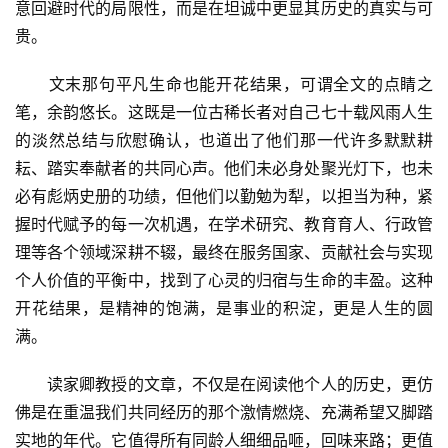
意回避时代的局限性，而是在坦诚中更显其历史的真实与可
贵。
　　文末那句平凡生命也能开花结果，可谓全文的点睛之
笔，余韵悠长。这既是一位古稀长者对自己七十载风雨人生
的淡然总结与欣慰确认，也道出了他们那一代许多默默耕
耘、踏实奉献者的共同心声。他们未必身处聚光灯下，也未
必有彪炳史册的功绩，但他们以勤勉为犁，以担当为种，紧
握时代赋予的每一次机遇，在学术研究、教育育人、行政管
理等各个领域深耕不辍，最终在服务国家、贡献社会与实现
个人价值的平衡中，找到了心灵的归宿与生命的丰盈。这种
开花结果，是精神的饱满，是事业的积淀，更是人生的圆
满。
　　读家卿教授的文章，不仅是在阅读他个人的历史，更仿
佛是在重温我们共同经历的那个激情燃烧、充满希望又脚踏
实地的年代。它值得所有同龄人细细品咂，回味来路；更值