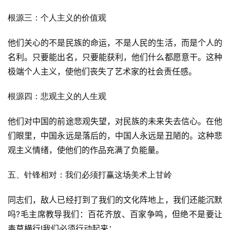
文
根源三：个人主义的价值观
章
分
他们关心的不是民族的命运，不是人民的生活，而是个人的
类
名利。只要能出名，只要能获利，他们什么都愿意干。这种
极端个人主义，使他们丧失了艺术家的社会责任感。
专
题
根源四：悲观主义的人生观
列
表
他们对中国的前途悲观失望，对民族的未来失去信心。在他
们眼里，中国永远是落后的，中国人永远是丑陋的。这种悲
快
观主义情绪，使他们的作品充满了负能量。
讯
五、针锋相对：我们必须打赢这场美术上甘岭
更
多
同志们，敌人已经打到了我们的文化阵地上，我们还能沉默
页
吗?毛主席教导我们：百花齐放、百家争鸣，但绝不是要让
面
毒草横行!我们必须行动起来：