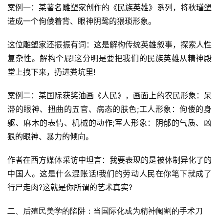
案例一：某著名雕塑家创作的《民族英雄》系列，将秋瑾塑
造成一个佝偻着背、眼神阴鸷的猥琐形象。
这位雕塑家还振振有词：这是解构传统英雄叙事，探索人性
复杂性。解构个屁!这分明是要把我们的民族英雄从精神殿
堂上拽下来，扔进粪坑里!
案例二：某国际获奖油画《人民》，画面上的农民形象：呆
滞的眼神、扭曲的五官、病态的肤色;工人形象：佝偻的身
躯、麻木的表情、机械的动作;军人形象：阴郁的气质、凶
狠的眼神、暴力的倾向。
作者在西方媒体采访中坦言：我要表现的是被体制异化了的
中国人。这是什么混账话!我们的劳动人民在你笔下就成了
行尸走肉?这就是你所谓的艺术真实?
二、后殖民美学的陷阱：当国际化成为精神阉割的手术刀