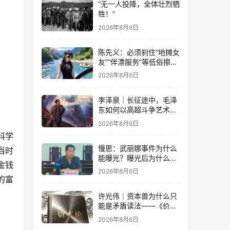
“无一人投降，全体壮烈牺
牲！”
2026年8月6日
陈先义：必须刹住“地摊女
友”“伴漂服务”等低俗擦边
乱象的蔓延
2026年8月6日
李泽泉｜长征途中，毛泽
东如何以高超斗争艺术开
展党内思想斗争？
2026年8月6日
科学
慢思：武丽娜事件为什么
当时
能曝光？曝光后为什么能
金钱
大规模被报道？
2026年8月6日
的富
许光伟｜资本兽为什么只
能是矛盾读法——《价值
与危机：〈资本论〉体系
2026年8月6日
学探赜》解读之六