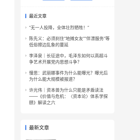
最近文章
“无一人投降，全体壮烈牺牲！”
陈先义：必须刹住“地摊女友”“伴漂服务”等
低俗擦边乱象的蔓延
李泽泉｜长征途中，毛泽东如何以高超斗
争艺术开展党内思想斗争？
慢思：武丽娜事件为什么能曝光？曝光后
为什么能大规模被报道？
许光伟｜资本兽为什么只能是矛盾读法
——《价值与危机：〈资本论〉体系学探
赜》解读之六
最新文章