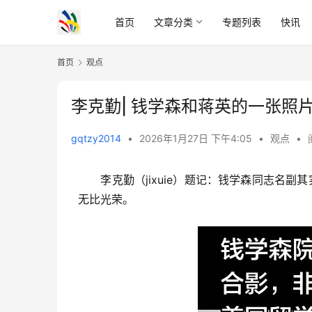
首页
文章分类
专题列表
快讯
首页
观点
李克勤| 钱学森和蒋英的一张照
gqtzy2014
•
2026年1月27日 下午4:05
•
观点
•
　　李克勤（jixuie）题记：钱学森同志名
无比光荣。