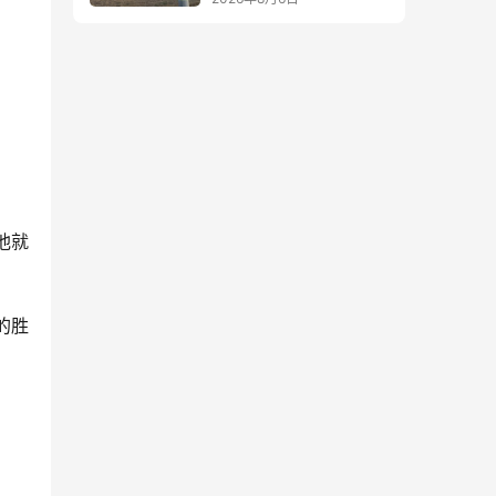
他就
的胜