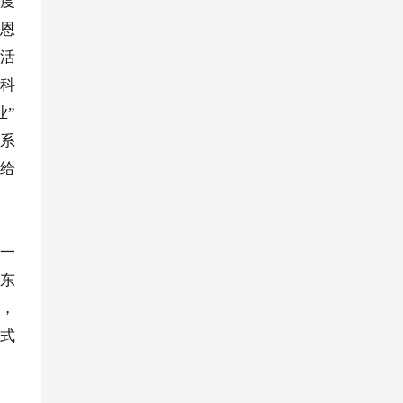
高度
库恩
谜活
规科
业”
有系
就给
’一
的东
么，
范式