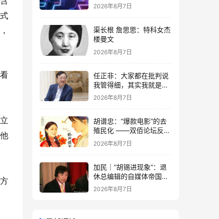
包含
2026年8月7日
范式
渠长根 詹思思：特科女杰
多，
楼曼文
2026年8月7日
的看
任正非：大家都在批判说
我管得细，其实我就是去
抓了一些点激活原有政策
2026年8月7日
这潭水
的立
胡谱忠：“爆款电影”的去
殖民化 ——双佰论坛反思
像他
想殖民系列报告之五
2026年8月7日
加民｜“胡锡进现象”：退
休总编辑的自媒体帝国与
究方
公私边界之问
2026年8月7日