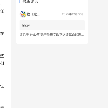
最新评论
系、
的任
牧飞龙ae
2025年12月30日
hhgy
，在
评论于
什么是“无产阶级专政下继续革命的理论”？
这些
来创
上也