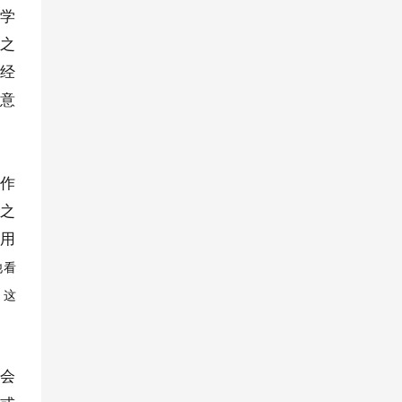
科学
称之
在经
所意
其作
版之
出用
他看
。这
社会