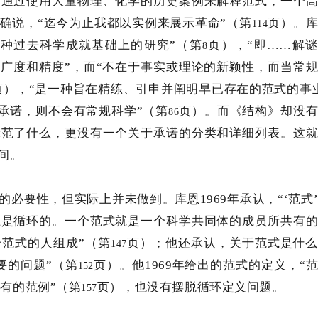
，通过使用大量物理、化学的历史案例来解释范式，一个
确说，
“迄今为止我都以实例来展示革命”（第
页）。
114
多种过去科学成就基础上的研究”（第
页），
“即……解
8
广度和精度”，而“不在于事实或理论的新颖性，而当常
页），
“是一种旨在精练、引申并阐明早已存在的范式的事
承诺，则不会有常规科学”（第
页）。而《结构》却没
86
示范了什么，更没有一个关于承诺的分类和详细列表。这
间。
的必要性，但实际上并未做到。库恩
1969
年承认，
“‘范式
上是循环的。一个范式就是一个科学共同体的成员所共有
范式的人组成”（第
页）；他还承认，关于范式是什
147
要的问题”（第
页）。他
1969
年给出的范式的定义，
“
152
共有的范例”（第
页），也没有摆脱循环定义问题。
157