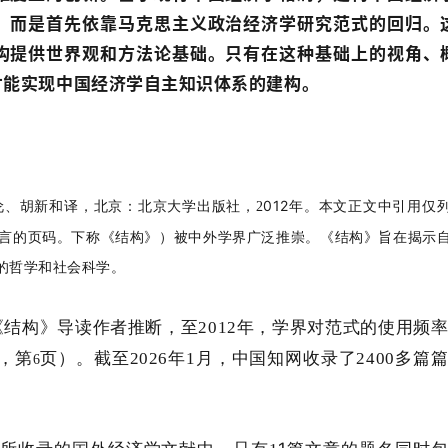
，而是首先依靠马克思主义政治经济学研究范式的回归。
构提供世界观和方法论基础。只有在这种基础上的视角、
才能实现中国经济学自主知识体系的建构。
012
伦、胡新和译，北京：北京大学出版社，
2
年。本文正文中引用仅
言的页码。下称《结构》）被中外学界广泛推崇
。
《结构》旨在揭示
的哲学和社会科学。
《结构》导读作者推断，至
2012
年，学界对范式的使用频
，第
页）。
截至
2026
年
1
月，中国知网收录了
2400
多篇
6