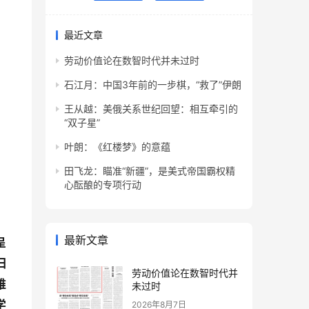
最近文章
劳动价值论在数智时代并未过时
石江月：中国3年前的一步棋，“救了”伊朗
王从越：美俄关系世纪回望：相互牵引的
“双子星”
叶朗：《红楼梦》的意蕴
田飞龙：瞄准“新疆”，是美式帝国霸权精
心酝酿的专项行动
最新文章
呈
归
劳动价值论在数智时代并
维
未过时
学
2026年8月7日