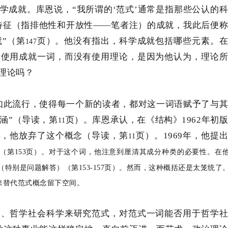
学成就。库恩说，
“我所谓的‘范式’通常是指那些公认的
特征（指排他性和开放性——笔者注）的成就，我此后便
就”（第
页）。他没有指出，科学成就包括哪些元素。
147
恩使用成就一词，而没有使用理论，是因为他认为，理论
理论吗？
如此流行，使得每一个新的读者，都对这一词语赋予了与
涵
”（导读，第
页）。库恩承认，在《结构》
1962
年初
11
年，他放弃了这个概念（导读，第
页）。
1969
年，他提
11
（第
153
页）。对于这个词，他注意到厘清其成分种类的必要性。在
（特别是问题解答）（第
153-157
页）。然而，这种概括还是太笼统了
来替代范式概念留下空间。
文、哲学社会科学来研究范式，对范式一词能否用于哲学