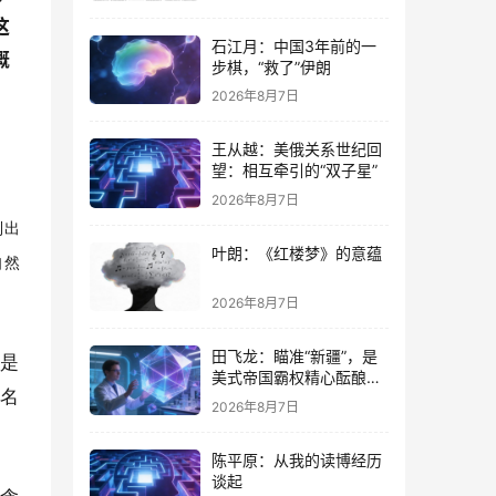
这
石江月：中国3年前的一
概
步棋，“救了”伊朗
2026年8月7日
王从越：美俄关系世纪回
望：相互牵引的“双子星”
2026年8月7日
列出
叶朗：《红楼梦》的意蕴
自然
2026年8月7日
田飞龙：瞄准“新疆”，是
率是
美式帝国霸权精心酝酿的
篇名
专项行动
2026年8月7日
陈平原：从我的读博经历
谈起