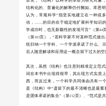
首先，《结构》以科学的革命为研究对象
结构化的、普遍化的解释仍付阙如。库恩明
认为，常规科学
“指坚实地建立在一种或
动，……的目的在于稳定地扩展科学知识的
学成功时，也无新颖性的发现可言”（第
44
（第
页），
“若科学家不对某种范式做出
103
统归纳一个学科、一个学派承诺了什么、
后人随意解读和应用这一概念留下过大的空
其次，虽然《结构》也注意到精准定义范式
词在本书中出现得很早，其出现方式实质
西，而反过来，一个科学共同体由共有一个
是《结构》中
“遗留下的最不清晰也是最重
是团体承诺的集合”（第
页）、
“范式是
152