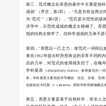
第三，范式概念在库恩的著作中主要是指科
成就”（序言，第
页），
“凡是共有这两点
4
为‘范式’”（第
页），
“范式是示范性的成
8
济学中，示范性成就的概念太模糊了。库
指的结构太狭窄了。但科学成就的主体不是
第四，
“库恩以一己之力，使范式一词得以
者在
1962
年提出时所想表达的非常不同的内
后的几年，对范式的使用就失控了，在晚
学科基质（
disciplinary matrix
）来替换范式一词
来，学科基质主要包括符号概括、信念、价值、范例
I. Lakatos
也就给拉卡托斯（
）用科学研究纲领概念
第五，库恩主要是基于自然科学，而非人