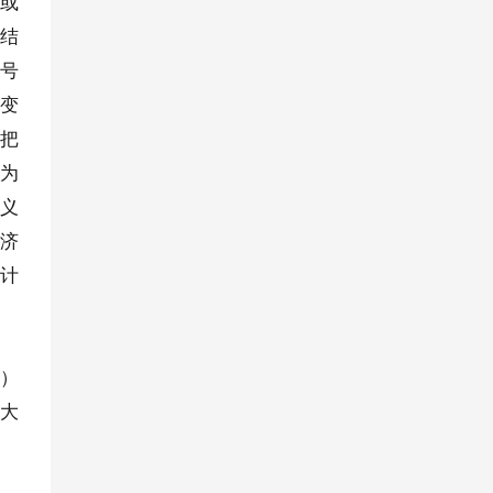
论或
《结
符号
改变
然把
较为
主义
经济
对计
页）
巨大