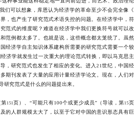
学这种事业能这样稳定地一直向前迈进，而艺术、政治理
我们可以想象，库恩认为经济学的革命至少不会完全像
学界，也产生了研究范式术语失控的问题。在经济学中，
研究范式的维度呢？难道在经济学中我们更换符号就可以
观和范例都太多了。也就是说，这些概念都太笼统了。虽
中国经济学自主知识体系建构所需要的研究范式需要一个
国经济学就发生过一次重大的理论范式转换，即以马克思
主导，研究范式也发生了相应的变化。进入
21
世纪，中国
诸多期刊发表了大量的应用计量经济学论文。现在，人们
导研究范式是什么的问题提出来。
（第
页）、
“可能只有
100
个或更少成员
”（导读，第
151
15
涉及的人群规模太大了，以至于它对中国的意识形态具有