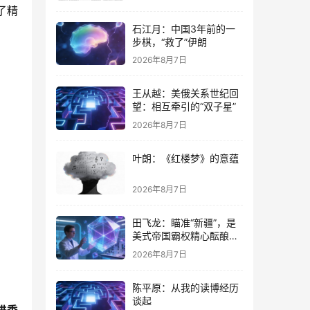
了精
石江月：中国3年前的一
步棋，“救了”伊朗
2026年8月7日
王从越：美俄关系世纪回
望：相互牵引的“双子星”
2026年8月7日
叶朗：《红楼梦》的意蕴
2026年8月7日
田飞龙：瞄准“新疆”，是
美式帝国霸权精心酝酿的
专项行动
2026年8月7日
陈平原：从我的读博经历
谈起