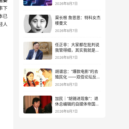
进委
2026年8月7日
率下
本已
渠长根 詹思思：特科女杰
楼曼文
轻人
2026年8月7日
？
任正非：大家都在批判说
我管得细，其实我就是去
抓了一些点激活原有政策
2026年8月7日
这潭水
胡谱忠：“爆款电影”的去
殖民化 ——双佰论坛反思
想殖民系列报告之五
2026年8月7日
加民｜“胡锡进现象”：退
休总编辑的自媒体帝国与
公私边界之问
2026年8月7日