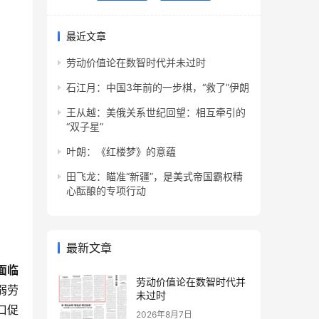
最近文章
劳动价值论在数智时代并未过时
石江月：中国3年前的一步棋，“救了”伊朗
王从越：美俄关系世纪回望：相互牵引的
“双子星”
叶朗：《红楼梦》的意蕴
田飞龙：瞄准“新疆”，是美式帝国霸权精
心酝酿的专项行动
最新文章
面临
劳动价值论在数智时代并
弱劳
未过时
口促
2026年8月7日