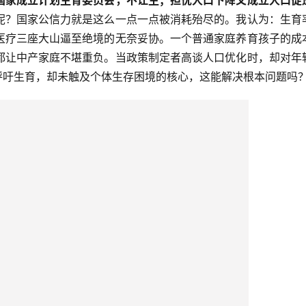
国家成立计划生育委员会，不让生；担忧人口下降又成立人口促
呢？国家公信力就是这么一点一点被消耗殆尽的。我认为：生育
医疗三座大山逼至绝境的无奈妥协。一个普通家庭养育孩子的成
都让中产家庭不堪重负。当政策制定者高谈人口优化时，却对年
呼吁生育，却未触及个体生存困境的核心，这能解决根本问题吗