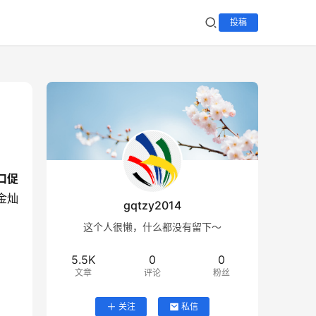
投稿
口促
金灿
gqtzy2014
这个人很懒，什么都没有留下～
5.5K
0
0
文章
评论
粉丝
关注
私信