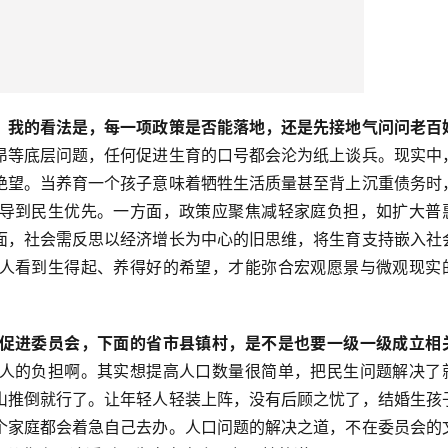
，我的看法是，每一项政策是否能落地，还是先接地气问问老百
昂等底层问题，任何促进生育的口号都会沦为纸上谈兵。现实中
绝望。当养育一个孩子意味着牺牲生活质量甚至背上沉重债务时
导到民生优先。一方面，政策应聚焦减轻家庭负担，如扩大普
面，社会需反思以经济增长为中心的旧思维，将生育支持嵌入社
人看到生得起、养得好的希望，才能弥合宏观愿景与微观现实
促进委员会，下面的省市县镇村，是不是也要一级一级成立相
人的负担啊。其实想提高人口数量很简单，把民生问题解决了
山推倒就行了。让年轻人轻装上阵，没有后顾之忧了，结婚生孩
个家庭都会着急自己去办。人口问题的解决之道，不在委员会的