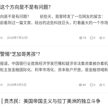
这个方向是不是有问题？
是不是有问题？ 前些天，我曾转发了一位网友的留
前看到过一篇文章，硅谷的这些科技巨头，盯着最大的一个市场
动力市场。 这个市场规模按照私营经济的劳动力报酬，至少在1
。资本更喜欢的是替换人类的事，因为这个更容易实现.。现在
14
2026年7月22日
19
0
0
pt/编程/写报告这几件事，包括今年初的龙虾热，本质就是为了
警惕“芝加哥男孩”？
道，中国银行业首席经济学家巴曙松疑涉非法集资案被办案机
松主张金融国际化、利率市场化、资本账户开放，是金融领域新
主要推动者、业界权威，其被带走原因尚未明确。 我们对芝
警惕。一方面，在新自由主义产生的七十年里，世界发生了一些
14
2026年4月3日
84
0
0
情，比如智利、玻利维亚、乌拉圭、阿根廷等国家的改革，日本
联解体，…
 | 贲杰民：美国帝国主义与拉丁美洲的独立斗争