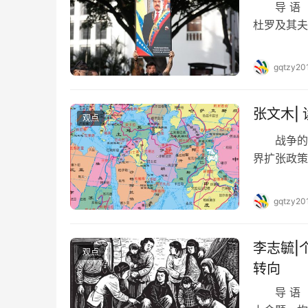
导 语 
杜罗及其夫
团向安理会
国、土耳其
gqtzy20
裸的侵略他
发出感叹：
张文木|
观点
战争的伟
界扩张政策
以解决一部
而当推行扩
gqtzy20
的。经验上
盾依其国力
李志毓|
观点
转向
导 语 