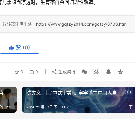
育儿焦虑而凉透时，生育率自会回归理性轨道。
4，转转请注明出处：
https://www.gqtzy2014.com/gqtzy/8703.html
赞
(0)
0
0
生成海报
第一
陈先义：把“中式审美权”牢牢攥在中国人自己手里
午3:01
2026年1月30日 下午3:02
下