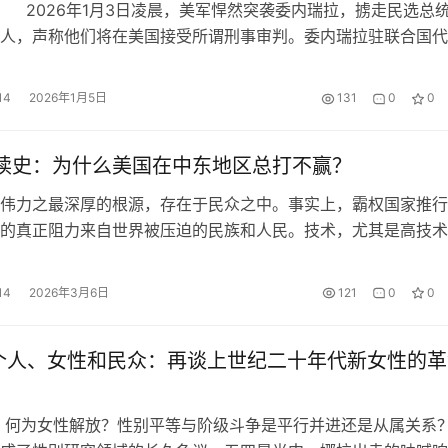
2026年1月3日凌晨，美军悍然突袭委内瑞拉，掳走民选总
人，声称他们将在美国接受所谓刑事审判。委内瑞拉驻联合国代
表达抗议和谴责。中国政府提出强烈谴责和坚决反对，英国、法
等国共产党，古巴、哥伦比亚等国政府也提出严厉谴责。美国赤
14
2026年1月5日
131
0
0
国领土甚至绑架领导人的帝国主义新门罗主义霸权行径让网友不
我们…
 读史：为什么美国在中东地区总打不赢？
力之最深厚的根源，存在于民众之中。事实上，霸权国家推行
的真正阻力来自世界被压迫的民族和人民。技术，尤其是高技术
分矛盾，但解决不了基本矛盾，尤其是压迫者与被压迫者的矛盾
张政策的国家开始与世界人民为敌的时候，这个矛盾基本就是无
14
2026年3月6日
121
0
0
看，英美海权国家的扩张在达到印度洋之前，它们与扩张地区的
尚有调整的…
个人、女性和民众：再谈上世纪二十年代新女性的革
何为女性解放？性别平等与阶级斗争是平行并进还是从属关系