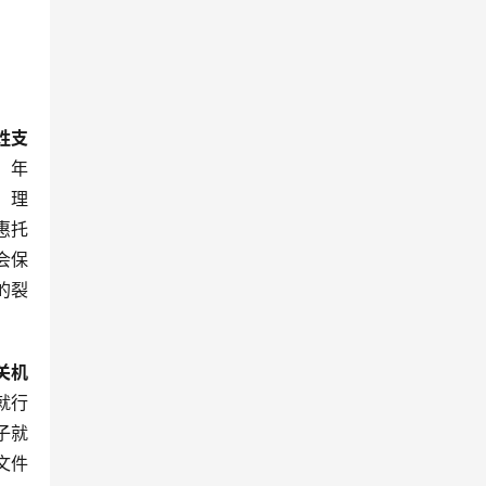
姓支
，年
，理
惠托
会保
的裂
关机
就行
子就
文件