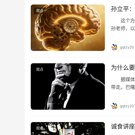
孙立平：
观点
这个方向
孙老师，以
糕，就是劳
亿美元左右
gqtzy20
吹嘘的写p
AI/…
为什么要
观点
据媒体报
带走。巴曙
由主义的
男孩越来越
gqtzy20
心动魄的事
场协议，苏
诚食讲座
观点