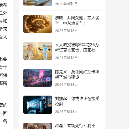
2026年8月9日
话茬
三外
拂晓｜井冈荣耀，在人民
候和
至上中永放光芒！
常来
2026年8月8日
么人
人大教授被曝6年花35万
考证莫言家世，国家社科
基金重点项目、结项等级
2026年8月8日
出要
优
看什
陈先义｜莫让网红打卡绑
照保
架了城市建设
那所
2026年8月8日
刘振起｜你或许正在接受
投射
槽的
2026年8月8日
一回
，各
赵磊：立场先行？我不