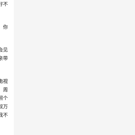
好不
，你
会见
亲带
电视
，周
照个
叔万
我不