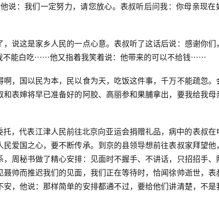
对他说：我们一定努力，请您放心。表叔听后问我：你母亲现在
了，说这是家乡人民的一点心意。表叔听了这话后说：感谢你们
我不能白吃⋯⋯他又指着我笑着说：他带来的可以不给钱⋯⋯
得啊，国以民为本，民以食为天，吃饭这件事，千万不能疏忽。
叔和表婶将早已准备好的阿胶、高丽参和果脯拿出，要我给我母
受委托，代表江津人民前往北京向亚运会捐赠礼品，病中的表叔在
人民爱国之心，要不断传承。到京的县领导想前往表叔家拜望他
系，周秘书做了精心安排：见面时不握手、不讲话，只招招手、
见聂帅而推迟我们的见面，我们正在等待时，恰闻徐帅逝世，表
不安，他说：那样简单的安排都通不过，要给他们讲清楚，不是