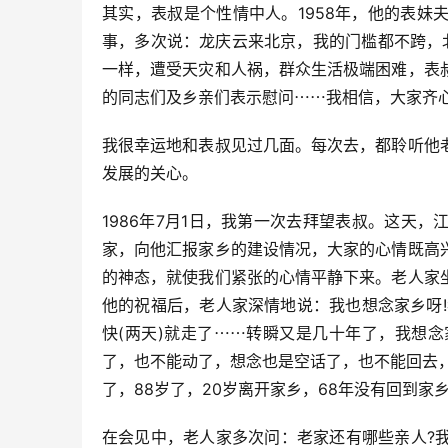
其实，表叔是个性情中人。1958年，他的表
事，多次说：龙庆云来北京，我的门槛都不跨，北
一样，遭受天灾和人祸，群众生活极端困难，表
的同志们及乡亲们表示慰问⋯⋯我相信，大家齐
我很幸运地和表叔见过几面。每次去，都聆听他
发展的关心。
1986年7月1日，我第一次去拜望表叔。这天
家，向他汇报家乡的建设情况，大家的心情既高
的神态，就使我们紧张的心情平静下来。老人家
他的祝福后，老人家深情地说：我也想念家乡呀!
快(两天)就走了⋯⋯转瞬又是几十年了，我想
了，也不能动了，想念也是空话了，也不能回去
了，88岁了，20岁离开家乡，68年没有回到家
在会见中，老人家多次问：老家还有哪些亲人?