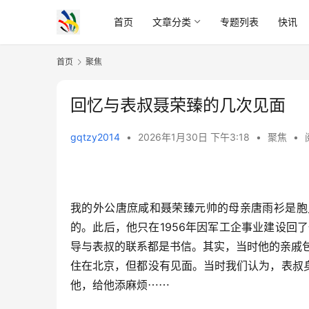
首页
文章分类
专题列表
快讯
首页
聚焦
回忆与表叔聂荣臻的几次见面
gqtzy2014
•
2026年1月30日 下午3:18
•
聚焦
•
我的外公唐庶咸和聂荣臻元帅的母亲唐雨衫是胞
的。此后，他只在1956年因军工企事业建设回
导与表叔的联系都是书信。其实，当时他的亲戚包括
住在北京，但都没有见面。当时我们认为，表叔
他，给他添麻烦⋯⋯