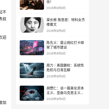
信！
2026年8月8日
起不
表叔
渠长根 詹思思：特科女杰
楼曼文
2026年8月8日
欢迎
陈先义：莫让网红打卡绑
架了城市建设
2026年8月8日
周力｜美国霸权：系统性
危机与日渐瓦解
2026年8月8日
胡懋仁：谈一篇美化资本
主义、歪曲马克思主义的
奇文
2026年8月8日
增加