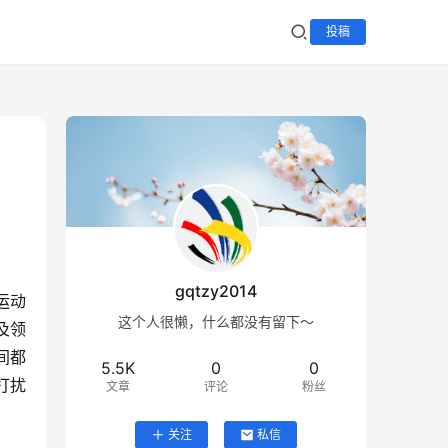
投稿
gqtzy2014
运动
这个人很懒，什么都没有留下～
及领
间都
5.5K
0
0
打扰
文章
评论
粉丝
关注
私信