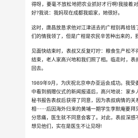
得呀，要毫不放松地把农业抓好才行啊!我接着
好?我说：我妈现在成都我姐家，她很好。
这时，唐昌放恳求他对江津送去的广柑别再给钱
们的情我领了，但是广柑是农民辛苦种出来的，
见面快结束时，表叔又反复叮咛：粮食生产松不
结束，老人家高兴地和我们照了相。临走时，表
回去。
1989年9月，为庆祝北京申办亚运会成功。我
中看到捐赠仪式的新闻报道后，高兴地说：家乡
秘书报告表叔后获得了同意，因为表叔病情的关
相⋯⋯后因海外归来的黄埔一期学生李默庵要拜
分悲痛，医生就不同意会客了。对此，表叔深感
想见他们，实在是医生不让见呀!