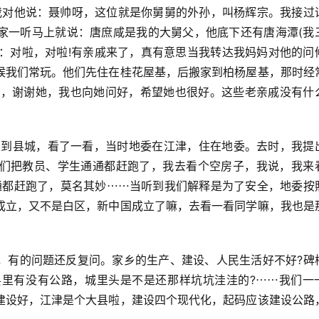
我对他说：聂帅呀，这位就是你舅舅的外孙，叫杨辉宗。我接过
家一听马上就说：唐庶咸是我的大舅父，他底下还有唐海潭(我
说：对啦，对啦!有亲戚来了，真有意思当我转达我妈妈对他的问
候我们常玩。他们先住在桂花屋基，后搬家到柏杨屋基，那时经
她，谢谢她，我也向她问好，希望她也很好。这些老亲戚没有什
年回到县城，看了一看，当时地委在江津，住在地委。去时，我提
们把教员、学生通通都赶跑了，我去看个空房子，我说，我来
通都赶跑了，莫名其妙⋯⋯当听到我们解释是为了安全，地委按
成立，又不是白区，新中国成立了嘛，去看一看同学嘛，我也是
。
，有的问题还反复问。家乡的生产、建设、人民生活好不好?碑
县里有没有公路，城里头是不是还那样坑坑洼洼的?⋯⋯我们一
建设好，江津是个大县啦，建设四个现代化，起码应该建设公路