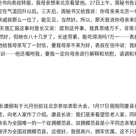
周秘书向表叔转报，我母亲想来北京看望他。27日上午，周秘书告
定在气温回升以后。三天后，周秘书又给我说：你母亲来北京一
亲戚就那么一位了，能见见，当然好。所以，那天我说你母亲来
天我汇报这事时首长又说：提到这件事，我真思绪万千，非常
然好，但她也八十几岁了，长途劳累，能吃得消吗?万一⋯⋯表
他给我母亲写了一封信，要我母亲不来为好，表叔在信中说：我
是教训⋯⋯他还嘱咐我，要我一定向母亲进行解释和劝慰，语调和
县长康纲有于元月份前往北京参加表彰大会，1月17日我陪同康县
室，向老人家作了介绍。康县长说：我们是来看望您老人家，同
命名为全国唯一的一个双拥模范县，双拥模范县是小平同志亲笔
被评为全国双拥模范县，这很好，我很高兴，拥军优属，这不只