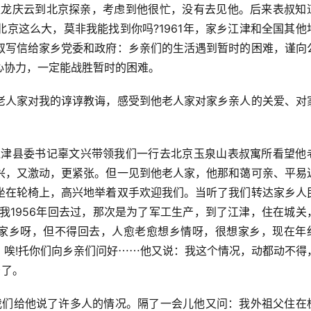
妹夫龙庆云到北京探亲，考虑到他很忙，没有去见他。后来表叔知
京这么大，莫非我能找到你吗?1961年，家乡江津和全国其他
叔写信给家乡党委和政府：乡亲们的生活遇到暂时的困难，谨向
心协力，一定能战胜暂时的困难。
老人家对我的谆谆教诲，感受到他老人家对家乡亲人的关爱、对
，江津县委书记辜文兴带领我们一行去北京玉泉山表叔寓所看望他
兴，又激动，更紧张。但一见到他老人家，他那和蔼可亲、平易
坐在轮椅上，高兴地举着双手欢迎我们。当听了我们转达家乡人
我1956年回去过，那次是为了军工生产，到了江津，住在城关
念家乡呀，但不得回去，人愈老愈想乡情呀，很想家乡，现在年
，唉!托你们向乡亲们问好⋯⋯他又说：我这个情况，动都动不得
乡了。
我们给他说了许多人的情况。隔了一会儿他又问：我外祖父住在