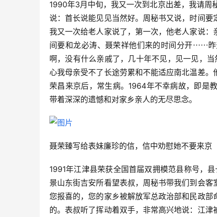
1990年3月中旬，我又一次到北京出差，我请
说：首长说能见见当然好。周秘书又说，时间要
我又一次给老人家说了，第一次，他老人家说：
间要和龙必涛、聂荣祥他们来的时间分开⋯⋯昨
啊，没有什么亲戚了，几十年不见，见一见，当
心我母亲受不了长途劳累和不能适应南北温差。
荣昌来京后，常生病。1964年不幸病故，即
带着深深的遗憾和对家乡亲人的无尽思念。
聂荣臻写给表妹廉珍的信，信中劝慰她不要来京
1991年江津县荣获全国首届双拥模范县称号，
景山东街吉安所看望表叔，周秘书带我们到会客
您报喜的，您的家乡被解放军总政治部和民政部
的。表叔听了挥动着双手，非常高兴地说：江津