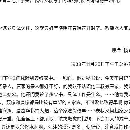
来看望他。于是，我给表叔写了简短的问候信请周秘书带回。
说您老身体欠佳，这就只好等待明年春暖花开时了。敬望老人家
晚辈 杨
1988年11月25日下午于总
7日下午3点我赶到表叔家中。一见面，他对秘书说：今天不用记
些亲人，唐家的亲人都好不好，问我认不认识他二叔聂奎录，我
他二姑公。他还问我读了多少书，具体工作是什么。⋯⋯他给我
去，聂家和唐家都是比较有声望的大家族，不过败也败得早啊!你
唐海潭、唐富华都抽大烟，这个家败得很早⋯⋯表叔又问起家乡
害严重，但全县上下都采取了抗灾救灾的措施，不会有大的减产
吗?还是要兴修水利啊，江津的溪河是多，要配套，注意发挥作