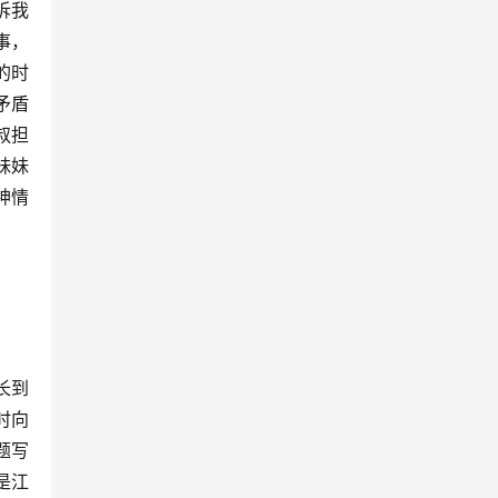
诉我
事，
的时
矛盾
叔担
妹妹
神情
长到
时向
题写
是江