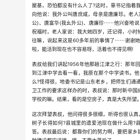
屋基，恐怕都没有什么人了?这时，辜书记指着
向他说：我外公叫唐庶咸，母亲是唐廉珍。老人
公)、唐富华(我幺外公)、唐廉珍⋯⋯他兴奋地
祝福时，老人家说：我大她四岁，还记得，小时
往嘛，说起来这是60多年前的事情了⋯⋯谢谢
啦，能活到现在也不容易呀，活着也不得见啊!
表叔给我们讲起1956年他那趟江津之行：那
到江津中学去看一看，我原在那个中学读书。他
么?怪得很，地委书记是山东老乡，把师生们通
卫工作的要求这样办的时，表叔说：那时新中国
学校的嘛。结果，看的是空房子，真是大失所望
这次拜望表叔，他问得很多很细，听得也很认真
树子长得如何?县城里的遗爱池现在做什么用?
答。表叔最后说：都靠你们的努力啊，要把家乡