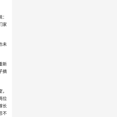
说：
们家
也未
重新
子摘
室，
两位
稼长
忽不