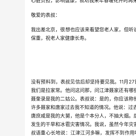
心脏负担，影响健康，就劝我来年春暖花开时再
敬爱的表叔：
我出差北京，很想也应该来看望您老人家，但听
保重，祝老人家健康长寿。
没有预料到，表叔见信后却坚持要见我。11月2
我们是拉家常。他问这问那，问江津聂家还有哪
聂奎录是我的二姑公。表叔说：是的，你应该称
许多聂家和唐家过去我不知道的情况。他说：过
唐庶咸是我的大舅，他是个本分人，不抽大烟。
发生的干旱和冰雹灾害情况。我说，虽然今年灾
叔语重心长地说：江津江河多嘛，发挥不到作用