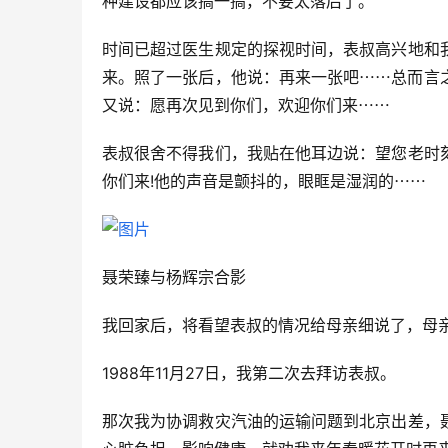
种建设都应该搞一搞，不要太落后了。
时间已超过医生规定的探视时间，表叔高兴地和
来。照了一张后，他说：再来一张吧⋯⋯总而言
又说：愿再次见到你们，欢迎你们来⋯⋯
表叔很舍不得我们，我贴在他耳边说：望您老时
你们来!他的声音是颤抖的，眼眶是湿润的⋯⋯
聂荣臻与杨辉宗合影
我回家后，将看望表叔的情况给母亲细说了，母
1988年11月27日，我第二次去拜访表叔。
那次我为协调救灾汽油的运输问题到北京出差，