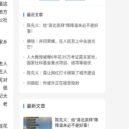
道这
地方
最近文章
公社
陈先义：给“清北崇拜”降降温未必不是好
事！
拂晓｜井冈荣耀，在人民至上中永放光
家乡
芒！
人大教授被曝6年花35万考证莫言家世，
国家社科基金重点项目、结项等级优
老人
近人
陈先义｜莫让网红打卡绑架了城市建设
民对
刘振起｜你或许正在接受投射
，很
纪大
，老
最新文章
陈先义：给“清北崇拜”降
降温未必不是好事！
桂花