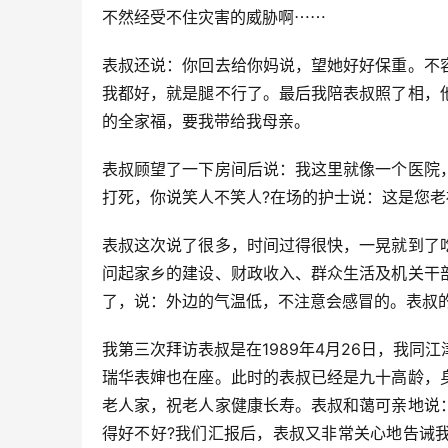
不然经受不住灾害的威胁啊⋯⋯
表叔还说：你回去给你妈说，望她好好保重。不
我都好，就是腿不行了。最后我陪表叔照了相，
的全家福，要我带给我母亲。
表叔顾望了一下房间后说：我这里就像一个医院
打死，你说笑人不笑人?在场的护士说：这是您老
表叔这次说了很多，时间过得很快，一晃就到了
问起家乡的建设、财政收入、群众生活及机关干
了，说：外边的气温低，不注意会感冒的。表叔
我第三次拜访表叔是在1989年4月26日，我
瑞华表婶也在座。此时的表叔已经是九十高龄，
老人家，祝老人家健康长寿。表叔和蔼可亲地说
得好不好?我们汇报后，表叔又非常关心地告诫