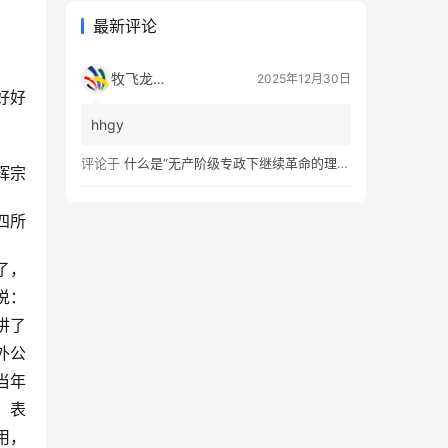
最新评论
牧飞龙ae
2025年12月30日
好好
hhgy
评论于
什么是“无产阶级专政下继续革命的理论”？
辉宗
参四所
了，
说：
讲了
外公
当年
。表
用，