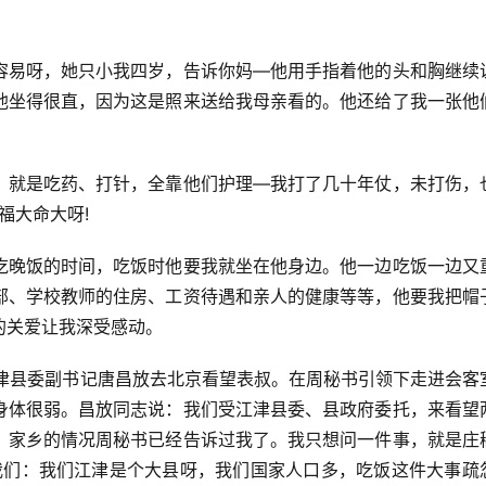
容易呀，她只小我四岁，告诉你妈—他用手指着他的头和胸继续
他坐得很直，因为这是照来送给我母亲看的。他还给了我一张他
，就是吃药、打针，全靠他们护理—我打了几十年仗，未打伤，
福大命大呀!
吃晚饭的时间，吃饭时他要我就坐在他身边。他一边吃饭一边又
部、学校教师的住房、工资待遇和亲人的健康等等，他要我把帽
的关爱让我深受感动。
同江津县委副书记唐昌放去北京看望表叔。在周秘书引领下走进会客
身体很弱。昌放同志说：我们受江津县委、县政府委托，来看望
：家乡的情况周秘书已经告诉过我了。我只想问一件事，就是庄
我们：我们江津是个大县呀，我们国家人口多，吃饭这件大事疏