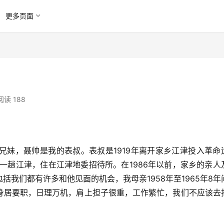
更多页面
阅读 188
兄妹，聂帅是我的表叔。表叔是1919年离开家乡江津投入革命
了一趟江津，住在江津地委招待所。在1986年以前，家乡的亲人
我们都有许多和他见面的机会，我母亲1958年至1965年8年
身居要职，日理万机，肩上担子很重，工作繁忙，我们不应该去