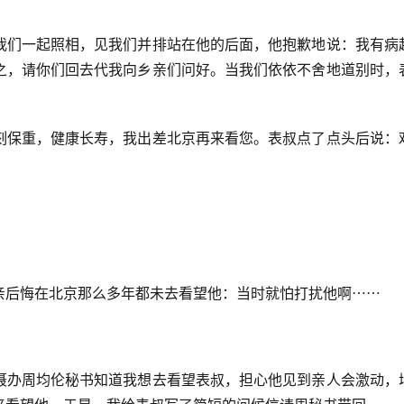
我们一起照相，见我们并排站在他的后面，他抱歉地说：我有病
之，请你们回去代我向乡亲们问好。当我们依依不舍地道别时，
刻保重，健康长寿，我出差北京再来看您。表叔点了点头后说：
亲后悔在北京那么多年都未去看望他：当时就怕打扰他啊⋯⋯
聂办周均伦秘书知道我想去看望表叔，担心他见到亲人会激动，