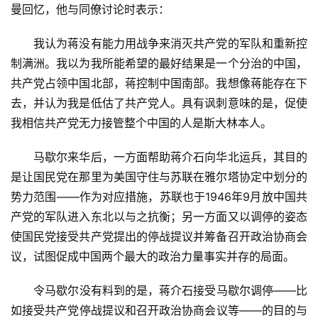
曼回忆，他与同僚讨论时表示：
　　我认为蒋没有能力用战争来消灭共产党的军队和重新控
制满洲。我以为我所能希望的最好结果是一个分治的中国，
共产党占领中国北部，蒋控制中国南部。我想像蒋能存在下
去，并认为我是低估了共产党人。具有讽刺意味的是，促使
我相信共产党无力接管整个中国的人是斯大林本人。
　　马歇尔来华后，一方面帮助蒋介石向华北运兵，其目的
是让国民党在那里为美国守住与苏联在雅尔塔协定中划分的
势力范围——作为对应措施，苏联也于1946年9月放中国共
产党的军队进入东北以与之抗衡；另一方面又以调停的姿态
使国民党接受共产党提出的停战提议并筹备召开政治协商会
议，试图促成中国两个最大的政治力量事实并存的局面。
　　令马歇尔没有料到的是，蒋介石接受马歇尔调停——比
如接受共产党停战提议和召开政治协商会议等——的目的与