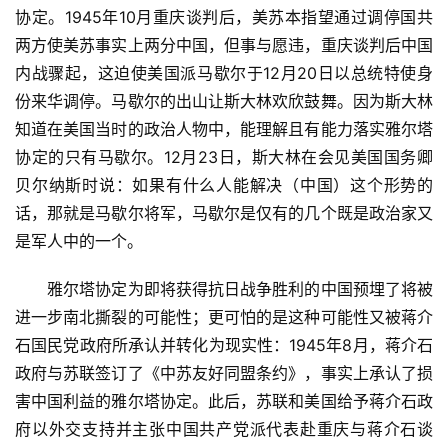
协定。1945年10月重庆谈判后，美苏本指望通过调停国共
两方使美苏事实上两分中国，但事与愿违，重庆谈判后中国
内战骤起，这迫使美国派马歇尔于12月20日以总统特使身
份来华调停。马歇尔的出山让斯大林欢欣鼓舞。因为斯大林
知道在美国当时的政治人物中，能理解且有能力落实雅尔塔
协定的只有马歇尔。12月23日，斯大林在会见美国国务卿
贝尔纳斯时说：如果有什么人能解决（中国）这个形势的
话，那就是马歇尔将军，马歇尔是仅有的几个既是政治家又
是军人中的一个。
　　雅尔塔协定为即将获得抗日战争胜利的中国预埋了将被
进一步南北撕裂的可能性；更可怕的是这种可能性又被蒋介
石国民党政府所承认并转化为现实性：1945年8月，蒋介石
政府与苏联签订了《中苏友好同盟条约》，事实上承认了损
害中国利益的雅尔塔协定。此后，苏联和美国给予蒋介石政
府以外交支持并主张中国共产党派代表赴重庆与蒋介石谈