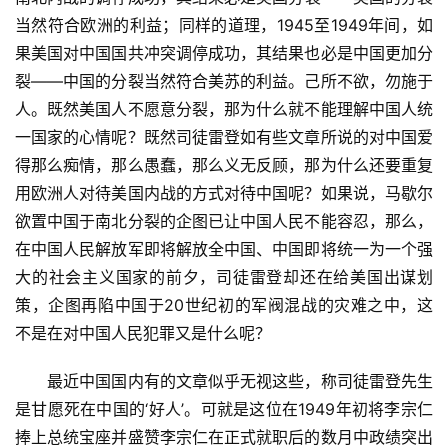
当然符合欧洲的利益；同样的道理，1945至1949年间，如
果美国对中国国共冲突调停成功，其结果也必是中国更加分
裂——中国的分裂当然符合美苏的利益。己所不欲，勿施于
人。既然美国人不愿意分裂，那为什么就不能理解中国人统
一国家的心情呢？既然司徒雷登如有些文章所说的对中国爱
得那么痴情，那么愚蠢，那么义无反顾，那为什么还要重复
用欧洲人对待美国内战的方式对待中国呢？如果说，马歇尔
欲置中国于南北分裂的企图已让中国人民不能容忍，那么，
在中国人民解放军即将解放全中国、中国即将统一为一个强
大的社会主义国家的前夕，司徒雷登却还在给美国出谋划
策，企图再陷中国于20世纪初的军阀混战的灾难之中，这
不是在对中国人民犯罪又是什么呢？
　　最近中国国内有的文章似乎无视这些，称司徒雷登先生
是甘愿死在中国的‘好人’。可就是这位在1949年初将李宗仁
捧上总统宝座并盛赞李宗仁在正式就职后的数月中政绩突出