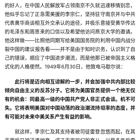
的好人，在中国人民解放军占领南京不久就迅速移情别恋，
他似乎忘记了正急需美援的李宗仁，坚持驻守南京并与中共
代表黄华商谈相互外交承认的途径，并极乐意接受黄华传达
的毛泽东和周恩来的口信以及希望他访问燕京大学的邀请。
他这样做——比照他同期写给美国国务院的利用中国内战分
裂中国的建议报告看——并不是由于知时识务，认识到了自
己的错误，顺应了中国进步潮流，而是他那已被帝国主义格
式化的人格使然。1949年6月30日，他致电马歇尔说：
此行将是迈向相互谅解的一步，并会加强中共内部比较
倾向自由主义的反苏分子。它将为美国官员提供一个绝无仅
有的机会：同最高一级的中国共产党人非正式会谈。机不可
失。它将表明美国对中国动荡的政治潮流持坦率的态度，并
有可能对未来中美关系产生有益的影响。
　　就这样，李宗仁及其支持者被司徒雷登忽悠而起，在其