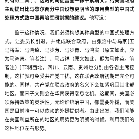
的有效工具了。
这时的司徒雷登一抹平素斯文，给美国政府
主动提出比马歇尔两分中国设想更阴险的即用典型的中国式
处理方式致中国再陷军阀割据的建议。
他写道：
　　鉴于这种情况，我们必须构想某种典型的中国式处理方
式，让委员长引退，并组成联合政府，由张治中与马家[五
马将军：马鸿逵、马步芳、马步青、马鸿实（原文如此，应
为马鸿宾。笔者注）、马占祥（原文如此，疑为马仲英。笔
者注）]节制西北，四川、云南、贵州也分别由各省主席控
制，这样就可免受共产党干扰，这在联合政府初期是完全可
能的。同样，共产党在联合政府的名义下会加紧巩固其北部
地区，而宋子文则会在华南获得喘息之机。这期间，美国必
须保持政策的灵活性。无论谁统治中国，都需要外援，而美
国是目前唯一可以依赖的外援提供者。由此出发，我们就能
在美国利益所在的地区的局势更为明朗的时候，利用我们的
这种地位左右形势。