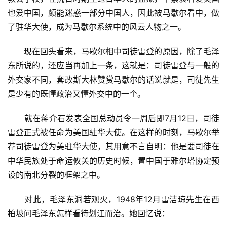
也爱中国，颇能迷惑一部分中国人，因此被马歇尔看中，做
了驻华大使，成为马歇尔系统中的风云人物之一。
　　现在回头看来，马歇尔相中司徒雷登的原因，除了毛泽
东所说的，还应当再加上一条，这就是：司徒雷登与一般的
外交家不同，套改斯大林赞赏马歇尔的话说就是，司徒先生
是少有的既懂政治又懂外交中的一个。
　　就在蒋介石发表全国总动员令一周后即7月12日，司徒
雷登正式被任命为美国驻华大使。在这样的时刻，马歇尔举
荐司徒雷登为美驻华大使，其用意不言自明：他是要司徒在
中华民族处于命运攸关的历史时候，置中国于雅尔塔协定预
设的南北分裂的框架之中。
　　对此，毛泽东洞若观火，1948年12月雷洁琼先生在西
柏坡问毛泽东怎样看待划江而治。她回忆说：