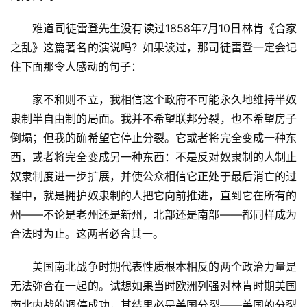
　　难道司徒雷登先生没有读过1858年7月10日林肯《合家
之乱》这篇著名的演说吗？如果读过，那司徒雷登一定会记
住下面那令人感动的句子：
　　家不和则不立，我相信这个政府不可能永久地维持半奴
隶制半自由制的局面。我并不希望联邦分裂，也不希望房子
倒塌；但我的确希望它停止分裂。它或者将完全变成一种东
西，或者将完全变成另一种东西：不是反对奴隶制的人制止
奴隶制度进一步扩展，并使公众相信它正处于最后消亡的过
程中，就是拥护奴隶制的人把它向前推进，直到它在所有的
州——不论是老州还是新州，北部还是南部——都同样成为
合法时为止。这两者必舍其一。
　　美国南北战争时期代表性质根本相反的两个政治力量是
无法弥合在一起的。试想如果当时欧洲列强对林肯时期美国
南北内战的调停成功，其结果必是美国分裂——美国的分裂