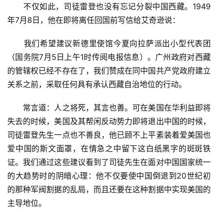
　　不仅如此，司徒雷登也没有忘记分裂中国西藏。1949
年7月8日，他在即将离任回国前写信给艾奇逊说：
　　我们希望建议新德里使馆今夏向拉萨派出小型代表团
（国务院7月5日上午1时传阅电报信息）。广州政府对西藏
的管辖权已经不存在了，我们赞成在同中国共产党政府建立
关系之前，采取任何具有承认西藏自治地位的行动。
　　常言道：人之将死，其言也善。可在美国在华利益即将
失去的时候，美国及其帮闲反动势力即将退出中国的时候，
司徒雷登先生一点也不善良，他已顾不上平素装着爱美国也
爱中国的斯文面罩，在情急之中留下这白纸黑字的斑斑铁
证。我们通过这些建议看到了司徒先生在面对中国国家统一
的大趋势时的阴暗心理：他不仅要使中国倒退到20世纪初
的那种军阀割据的乱局，而且还要在这种割据中实现美国的
主导地位。