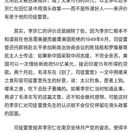
无用后又被迅速抛弃，成了无家可归的弃儿，以至多年后李
宗仁在回忆录中用滑头政客——而不是所谓好人——来评价
有恩于他的司徒雷登。
　　其实，李宗仁的评价还是婉转了些，因为李宗仁根本不
知道就在他急需美援而屡遭美国拒绝的1949年6月，司徒雷
登还托即将赴北平参加新政治协商会议的陈铭枢和罗隆基等
民主人士传话：如果新中国采取中间态度，不完全亲苏，美
国可以一次借给新政府50亿美元，接近印度15年所得的贷
款。两个月后，毛泽东在《别了，司徒雷登》一文中用嗟来
之食形容司徒雷登先生的好意，说：太公钓鱼，愿者上钩。
嗟来之食，吃下去肚子要痛的。如果李宗仁当时知道此事，
再读了毛泽东写的这篇文章，还不知会做何感想，可能这时
的李宗仁对司徒雷登先生的认识就不会仅仅停留在滑头政客
的层面。
　　司徒雷登抛弃李宗仁在南京坐待共产党的姿态，使得半