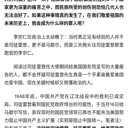
家更为深重的痛苦之中，而民族所受的创伤则恐怕几代人也
无法治好了。如果这种事情真的发生了，在我们敬爱祖国的
未来历史上，我会成为什么样的罪人呢？
　　李宗仁在政治上太幼稚了：当时真正没有经验的人并不
是司徒雷登，更不是马歇尔，而是三天两头往司徒雷登那里
跑官的李宗仁。
　　阅读过司徒雷登任大使期间给美国国务院呈写的大量报
告的人，都不会怀疑司徒雷登先生真是一个平素装着爱美国
也爱中国，但在关键时候却又很懂政治的人。
　　1948年底，中国共产党在辽沈战役中的胜利已成定
局，司徒雷登看到国民党政府垮台的可能性，于当月16日给
马歇尔写信，哀叹现时的国民党领导已再也不能充当美国努
力阻止中国共产主义扩展（实则是阻止中国统一。笔者注）