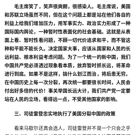
毛主席笑了，笑声很爽朗，很感染人。毛主席说，美国
和苏联立场虽然不同，但在这个问题上都是站在他们各自的
利益上给我们增加压力，用军事实力、政治实力形成了一种
国际国内舆论，一种暂时性表面化的社会基础。这就是从表
面上看、暂时性看问题，不顾一切代价追求和平
，而不管这
种和平能不能长久。决定国家大事，应该从国家和人民的长
远利益、根本利益考虑问题。为了一个统一的新中国，我们
首
中国共产党必须透过现象看本质，放弃暂时抓长远，将革命
页
进行到底。如果不是这样，搞什么划江而治，将后患无穷。
在中国历史上每一次分裂，再次统一都要很长时间，人民会
文
付出好多倍的代价！事关举国长远大计，我们共产党一定要
章
站在人民的立场，看得远一点，不受其他国家的影响。
分
类
三、司徒雷登忠实地执行了美国分裂中国的政策
专
　　看来马歇尔还真会选人，司徒雷登并不是一个只会之乎
题