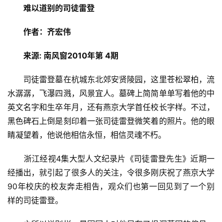
难以道别的司徒雷登
作者：齐宏伟
来源: 南风窗
2010年第 4期
　　司徒雷登墓在杭城东北郊安贤陵园，这里苍松翠柏，流
水潺潺，飞瀑四溅，风景宜人。墓碑上简简单单写着他的中
英文名字和生卒年月，还有燕京大学首任校长字样。不过，
黑色碑石上倒是刻印着一张司徒雷登微笑着的照片。他的眼
睛凝望着，他说他相信永恒，相信灵魂不朽。
　　浙江经视4集大型人文纪录片《司徒雷登先生》近期一
经播出，就引起了很多人的关注，令很多刚庆祝了燕京大学
90年校庆的校友奔走相告，观众们也第一回见到了一个别
样的司徒雷登。