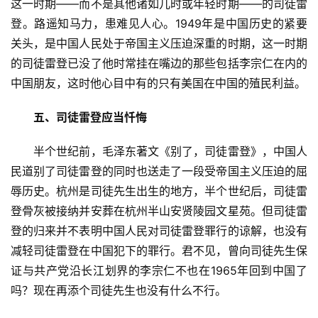
这一时期——而不是其他诸如儿时或年轻时期——的司徒雷
登。路遥知马力，患难见人心。1949年是中国历史的紧要
关头，是中国人民处于帝国主义压迫深重的时期，这一时期
的司徒雷登已没了他时常挂在嘴边的那些包括李宗仁在内的
中国朋友，这时他心目中有的只有美国在中国的殖民利益。
五、司徒雷登
应当忏悔
　　半个世纪前，毛泽东著文《别了，司徒雷登》，中国人
民道别了司徒雷登的同时也送走了一段受帝国主义压迫的屈
辱历史。杭州是司徒先生出生的地方，半个世纪后，司徒雷
登骨灰被接纳并安葬在杭州半山安贤陵园文星苑。但司徒雷
登的归来并不表明中国人民对司徒雷登罪行的谅解，也没有
减轻司徒雷登在中国犯下的罪行。君不见，曾向司徒先生保
证与共产党沿长江划界的李宗仁不也在1965年回到中国了
吗？现在再添个司徒先生也没有什么不行。