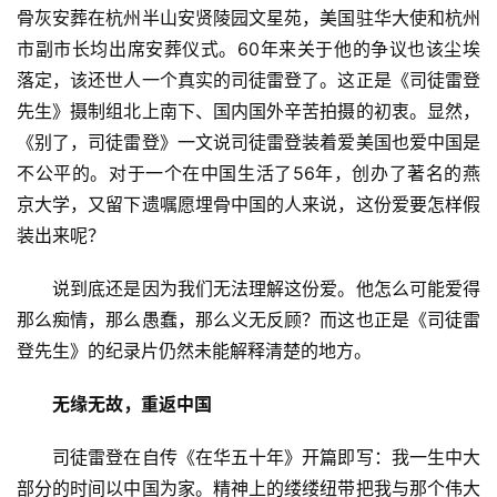
骨灰安葬在杭州半山安贤陵园文星苑，美国驻华大使和杭州
市副市长均出席安葬仪式。60年来关于他的争议也该尘埃
落定，该还世人一个真实的司徒雷登了。这正是《司徒雷登
先生》摄制组北上南下、国内国外辛苦拍摄的初衷。显然，
《别了，司徒雷登》一文说司徒雷登装着爱美国也爱中国是
不公平的。对于一个在中国生活了56年，创办了著名的燕
京大学，又留下遗嘱愿埋骨中国的人来说，这份爱要怎样假
装出来呢？
　　说到底还是因为我们无法理解这份爱。他怎么可能爱得
那么痴情，那么愚蠢，那么义无反顾？而这也正是《司徒雷
登先生》的纪录片仍然未能解释清楚的地方。
无缘无故，重返中国
　　司徒雷登在自传《在华五十年》开篇即写：我一生中大
部分的时间以中国为家。精神上的缕缕纽带把我与那个伟大