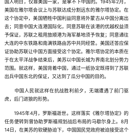
国人明白，仅靠美国一家，是拿不下中国的。1945年2月，
美国在雅尔塔会议上与苏联达成分割远东的雅尔塔协定。在
这个协定中，美国牺牲中国利益同意将外蒙古从中国分离出
去；同意中国大连港国际化，同意苏联在该港的优越权益须
予保证，苏联之租用旅顺港为海军基地须予恢复；同意通往
大连的中东铁路和南满铁路由苏中共同经营。美国还答应保
证协助苏联让中国方面接受这个协定。雅尔塔协定的本质在
于在太平洋战争结束后，美苏以中国长城为界南北划分势力
范围。就这样，美国背着中国，通过一纸协定既得到了苏联
出兵中国东北的保证，又达到了瓜分中国的目的。
　　中国人民就这样在抗战胜利前夕，无端遭遇了前门驱
虎，后门进狼的形势。
　　1945年4月，罗斯福逝世。这样落实《雅尔塔协定》的
任务便转到曾协助罗斯福规划战后布局的马歇尔身上。8月
14日，在美苏的软硬胁迫下，中国国民党政府被迫接受这个