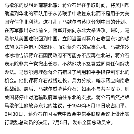
马歇尔的设想是南辕北辙：蒋介石是在争取时间，将美国帮
助运到华北的军队用于从苏联手中收复东北而不是用于为美
国守住华北利益。这打乱了马歇尔与苏联分割中国的计划。
在苏军撤出东北前夕，蒋军开始向东北大举进攻。是时，马
歇尔从美国述职回到中国，立即当面对蒋介石收回东北的想
法施以声色俱厉的高压。面对蒋介石的军事危机，马歇尔冷
冰冰地告诉蒋介石国民政府不可能亦不应再往北进，蒋介石
表示除非共产党撤出长春，不然他决不签署或同意任何解决
办法。马歇尔则埋怨蒋介石错过了利用和平手段控制东北的
机会。他批评蒋介石战线过长，兵力分散，暗示蒋应向南收
缩战线。最后，马歇尔威胁蒋介石：如果不与共军妥协，则
美国将停止对运输政府军前往东北的支援。蒋介石断然拒绝
马歇尔让他放弃东北的建议，于1946年5月19日攻占四平。
6月30日，蒋介石在国民党中政会中常委联席会议上做出实
行戡乱总动员的决定，7月5日，发布全国总动员令。