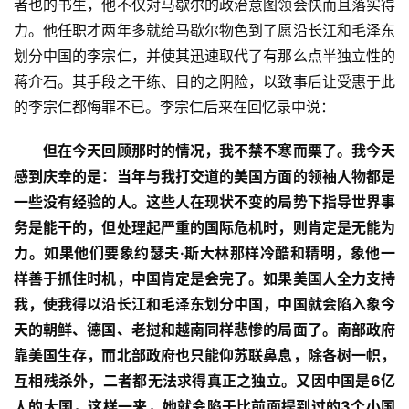
者也的书生，他不仅对马歇尔的政治意图领会快而且落实得
列
力。他任职才两年多就给马歇尔物色到了愿沿长江和毛泽东
表
划分中国的李宗仁，并使其迅速取代了有那么点半独立性的
蒋介石。其手段之干练、目的之阴险，以致事后让受惠于此
快
讯
的李宗仁都悔罪不已。李宗仁后来在回忆录中说：
但在今天回顾那时的情况，我不禁不寒而栗了。我今天
更
感到庆幸的是：当年与我打交道的美国方面的领袖人物都是
多
页
一些没有经验的人。这些人在现状不变的局势下指导世界事
面
务是能干的，但处理起严重的国际危机时，则肯定是无能为
力。如果他们要象约瑟夫·斯大林那样冷酷和精明，象他一
样善于抓住时机，中国肯定是会完了。如果美国人全力支持
我，使我得以沿长江和毛泽东划分中国，中国就会陷入象今
天的朝鲜、德国、老挝和越南同样悲惨的局面了。南部政府
靠美国生存，而北部政府也只能仰苏联鼻息，除各树一帜，
互相残杀外，二者都无法求得真正之独立。又因中国是6亿
人的大国，这样一来，她就会陷于比前面提到过的3个小国