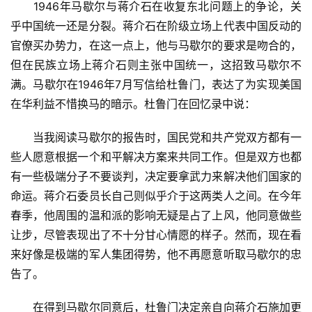
　　1946年马歇尔与蒋介石在收复东北问题上的争论，关
乎中国统一还是分裂。蒋介石在阶级立场上代表中国反动的
官僚买办势力，在这一点上，他与马歇尔的要求是吻合的，
但在民族立场上蒋介石则主张中国统一，这招致马歇尔不
满。马歇尔在1946年7月写信给杜鲁门，表达了为实现美国
在华利益不惜换马的暗示。杜鲁门在回忆录中说：
　　当我阅读马歇尔的报告时，国民党和共产党双方都有一
些人愿意根据一个和平解决方案来共同工作。但是双方也都
有一些极端分子不要谈判，决定要拿武力来解决他们国家的
命运。蒋介石委员长自己则似乎介于这两类人之间。在今年
春季，他周围的温和派的影响无疑是占了上风，他同意做些
让步，尽管表现出了不十分甘心情愿的样子。然而，现在看
来好像是极端的军人集团得势，他不再愿意听取马歇尔的忠
告了。
　　在得到马歇尔同意后，杜鲁门决定亲自向蒋介石施加更