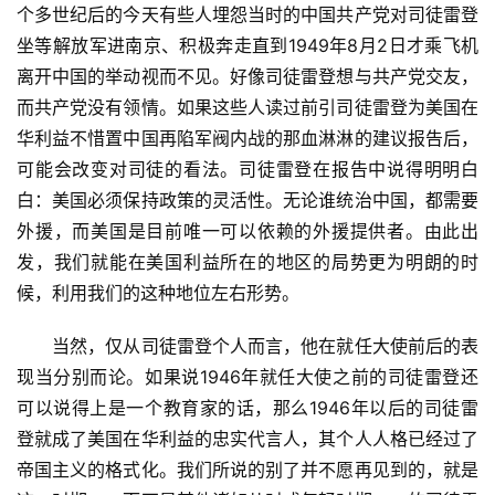
个多世纪后的今天有些人埋怨当时的中国共产党对司徒雷登
坐等解放军进南京、积极奔走直到1949年8月2日才乘飞机
离开中国的举动视而不见。好像司徒雷登想与共产党交友，
而共产党没有领情。如果这些人读过前引司徒雷登为美国在
华利益不惜置中国再陷军阀内战的那血淋淋的建议报告后，
可能会改变对司徒的看法。司徒雷登在报告中说得明明白
白：美国必须保持政策的灵活性。无论谁统治中国，都需要
外援，而美国是目前唯一可以依赖的外援提供者。由此出
发，我们就能在美国利益所在的地区的局势更为明朗的时
候，利用我们的这种地位左右形势。
　　当然，仅从司徒雷登个人而言，他在就任大使前后的表
现当分别而论。如果说1946年就任大使之前的司徒雷登还
可以说得上是一个教育家的话，那么1946年以后的司徒雷
登就成了美国在华利益的忠实代言人，其个人人格已经过了
帝国主义的格式化。我们所说的别了并不愿再见到的，就是