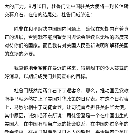
大的压力。8月10日，杜鲁门让中国驻美大使将一封长信转
交蒋介石。在信的结尾处，杜鲁门威胁道：
　　除非在和平解决中国国内问题上，确保在短期内有着真
正的进展，否则就不能期望美国舆论会继续以无私的态度来
对待你们的国家。而且我有对美国人民重新说明和解释美国
的立场的必要。
　　我真诚地希望能在最近的将来，得到阁下的令人鼓舞的
好消息，以期促成我们共同宣布的目标。
　　杜鲁门既然给蒋介石下了逐客令，那么，推动国民党政
府换马就必然提上了美国对华政策的日程表。在这个日程表
上，马歇尔相中了司徒雷登，让司徒雷登担任美驻华大使。
其中原因，诚如毛泽东所说：司徒雷登是一个在中国出生的
美国人，在中国有相当广泛的社会联系，在中国办过多年的
教会学校，在抗日时期坐过日本人的监狱，平素装着爱美国