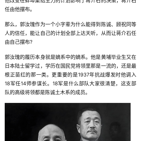
他改变在蚌埠集结主力的计划影响了蒋介石的决策，蒋介石
文
任由他摆布。
章
分
那么，郭汝瑰作为一个小字辈为什么能得到陈诚、顾祝同等
类
人的信任，能让自己的计划全部上达天听，从而让蒋介石任
由自己摆布?
专
题
郭汝瑰的履历本身就是嫡系中的嫡系。他是黄埔毕业生又在
列
日本陆士留学过，学历在国民党将领里那是一流的，还是最
表
根正苗红的那一类。更重要的是1937年抗战爆发时他调入
18军任14师参谋长。18军是什么部队大家很清楚，这支部
快
队的高级将领都是陈诚土木系的成员。
讯
更
多
页
面