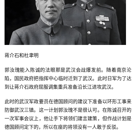
蒋介石和杜聿明
郭汝瑰能入陈诚的法眼那是武汉会战爆发前。随着南京沦
陷，国民政府把指挥中心临时迁到了武汉。此时日军为了达
到让蒋介石政府屈服调集重兵准备沿长江进攻武汉。
此时的武汉军政要员在德国顾问的建议下准备以环形工事来
防御武汉三镇。这一计划郭汝瑰不是很认可。在陈诚召开的
一次军事会议上，他让手下将领们建言建策，但作战计划是
德国顾问定下的，所以在座的将领没有一人敢于反驳。