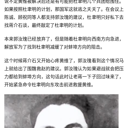
说不定黄维被解决后还是有可能把杜聿明几个兵团给围住。
如果按照杜聿明的计划，那国军这就逃之夭夭了。在会议上
陈诚、顾祝同等人都支持郭汝瑰的建议，杜聿明只好私下去
找蒋介石谈，最终敲定了杜聿明的计划。
本来郭汝瑰已经放弃了，但是随着杜聿明向西南方向急进，
解放军为了找到杜聿明减缓了对蚌埠方向的阻击。
这个时候蒋介石又开始心疼黄维了，郭汝瑰看到这个情况马
上就给出了围魏救赵的建议。郭汝瑰认为如果避战就会把压
力都给到蚌埠方向，这句话此时让老蒋一下子回过味来了，
开始紧急命令杜聿明向东攻击前进救援黄维。