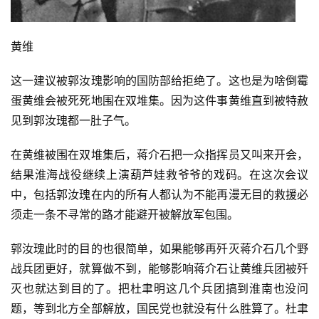
黄维
这一建议被郭汝瑰影响的国防部给拒绝了。这也是为啥倒霉
蛋黄维会被死死地围在双堆集。因为这件事黄维直到被特赦
见到郭汝瑰都一肚子气。
在黄维被围在双堆集后，蒋介石把一众指挥员又叫来开会，
结果淮海战役继续上演葫芦娃救爷爷的戏码。在这次会议
中，包括郭汝瑰在内的所有人都认为不能再漫无目的救援必
须走一条不寻常的路才能避开被解放军包围。
郭汝瑰此时的目的也很简单，如果能够再歼灭蒋介石几个野
战兵团更好，就算做不到，能够影响蒋介石让黄维兵团被歼
灭也就达到目的了。把杜聿明这几个兵团搞到淮南也没问
题，等到北方全部解放，国民党也就没有什么胜算了。杜聿