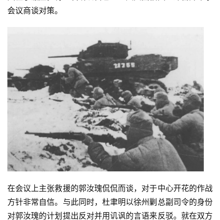
会议商谈对策。
在会议上主张救援的郭汝瑰侃侃而谈，对于中心开花的作战
方针非常自信。与此同时，杜聿明以徐州剿总副司令的身份
对郭汝瑰的计划提出反对并用讥讽的言语来反驳。就在双方