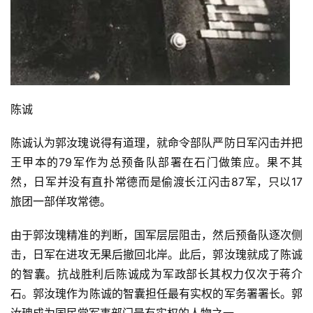
陈诚
陈诚认为郭汝瑰说得有道理，就命令部队严防日军闪击并把
王甲本的79军作为总预备队部署在石门做策应。果不其
然，日军并没有直扑常德而是偷渡长江闪击87军，只以17
旅团一部佯攻常德。
由于郭汝瑰精准的判断，国军层层阻击，然后预备队逐次侧
击，日军在进攻无果后撤回北岸。此后，郭汝瑰就成了陈诚
的智囊。抗战胜利后陈诚成为军政部长其权力仅次于蒋介
石。郭汝瑰作为陈诚的智囊担任最有实权的军务署署长。郭