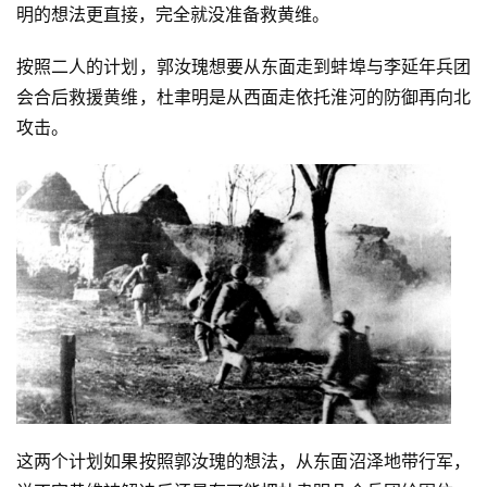
明的想法更直接，完全就没准备救黄维。
按照二人的计划，郭汝瑰想要从东面走到蚌埠与李延年兵团
会合后救援黄维，杜聿明是从西面走依托淮河的防御再向北
攻击。
这两个计划如果按照郭汝瑰的想法，从东面沼泽地带行军，