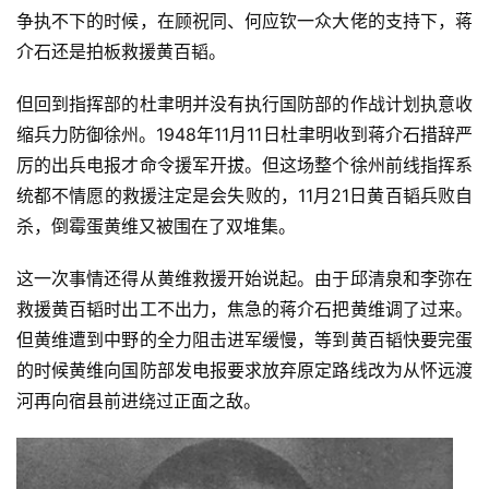
争执不下的时候，在顾祝同、何应钦一众大佬的支持下，蒋
介石还是拍板救援黄百韬。
但回到指挥部的杜聿明并没有执行国防部的作战计划执意收
缩兵力防御徐州。1948年11月11日杜聿明收到蒋介石措辞严
厉的出兵电报才命令援军开拔。但这场整个徐州前线指挥系
统都不情愿的救援注定是会失败的，11月21日黄百韬兵败自
杀，倒霉蛋黄维又被围在了双堆集。
这一次事情还得从黄维救援开始说起。由于邱清泉和李弥在
救援黄百韬时出工不出力，焦急的蒋介石把黄维调了过来。
但黄维遭到中野的全力阻击进军缓慢，等到黄百韬快要完蛋
的时候黄维向国防部发电报要求放弃原定路线改为从怀远渡
河再向宿县前进绕过正面之敌。