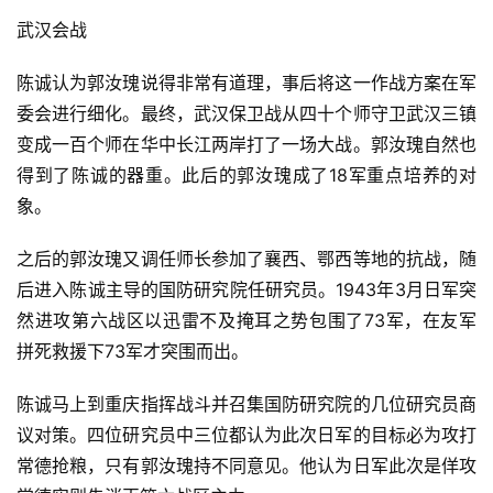
武汉会战
陈诚认为郭汝瑰说得非常有道理，事后将这一作战方案在军
委会进行细化。最终，武汉保卫战从四十个师守卫武汉三镇
变成一百个师在华中长江两岸打了一场大战。郭汝瑰自然也
得到了陈诚的器重。此后的郭汝瑰成了18军重点培养的对
象。
之后的郭汝瑰又调任师长参加了襄西、鄂西等地的抗战，随
后进入陈诚主导的国防研究院任研究员。1943年3月日军突
然进攻第六战区以迅雷不及掩耳之势包围了73军，在友军
拼死救援下73军才突围而出。
陈诚马上到重庆指挥战斗并召集国防研究院的几位研究员商
议对策。四位研究员中三位都认为此次日军的目标必为攻打
常德抢粮，只有郭汝瑰持不同意见。他认为日军此次是佯攻