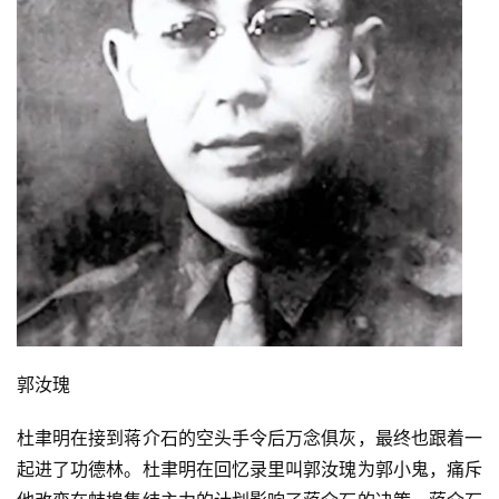
郭汝瑰
杜聿明在接到蒋介石的空头手令后万念俱灰，最终也跟着一
首
起进了功德林。杜聿明在回忆录里叫郭汝瑰为郭小鬼，痛斥
页