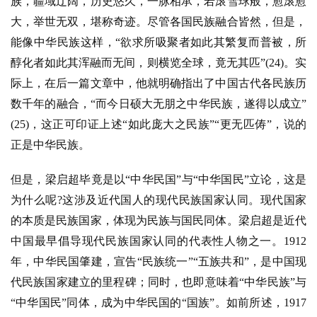
族，疆域辽阔，历史悠久，一脉相承，若滚雪球般，愈滚愈
大，举世无双，堪称奇迹。尽管各国民族融合皆然，但是，
能像中华民族这样，“欲求所吸聚者如此其繁复而普被，所
醇化者如此其浑融而无间，则横览全球，竟无其匹”(24)。实
际上，在后一篇文章中，他就明确指出了中国古代各民族历
数千年的融合，“而今日硕大无朋之中华民族，遂得以成立”
(25)，这正可印证上述“如此庞大之民族”“更无匹俦”，说的
正是中华民族。
但是，梁启超毕竟是以
“中华民国”与“中华国民”立论，这是
为什么呢?这涉及近代国人的现代民族国家认同。现代国家
的本质是民族国家，体现为民族与国民同体。梁启超是近代
中国最早倡导现代民族国家认同的代表性人物之一。1912
年，中华民国肇建，宣告“民族统一”“五族共和”，是中国现
代民族国家建立的里程碑；同时，也即意味着“中华民族”与
“中华国民”同体，成为中华民国的“国族”。如前所述，1917