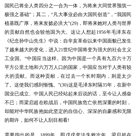
国民已将全人类四分之一合为一体，为将来大同世界预筑一
极强之基础”；其二，“凡大事业必由大国民创造”，“我国民
植基既广厚，将来发摅必洪大”(29)，即将来她对人类与世界
的贡献自然也会较他国为大。这让人想起1956年毛泽东在
《纪念孙中山先生》中说：自辛亥革命以来中国面貌已发生
了越来越大的变化，进入21世纪中国将变为强大的社会主义
工业国。“中国应当这样。因为中国是一个具有九百六十万
平方公里土地和六万万人口的国家，中国应当对于人类有较
大的贡献。而这种贡献，在过去一个长时期内，则是太少
了。这使我们感到惭愧。”(30)这是毛泽东时隔35年，在新中
国业已成立、中国人民已经站起来后说的话，至今让人感奋
不已；而梁启超在欧战后，中国民族危亡依然深重的时刻，
却能对中华民族抱如此坚定的自信心、深深的自豪感和无限
的期许，如何不让人刮目相看!
需要指出的是，
1899年，即戊戌变法失败次年，梁启超在