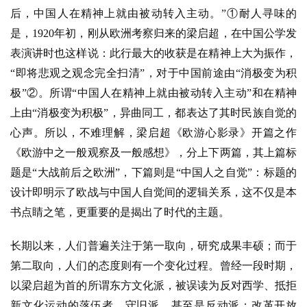
后，中国人在精神上就由被动转入主动。”①耐人寻味的
是，1920年初，刚从欧洲考察归来的梁启超，在中国公学发
表演讲时也这样说：此行最大的收获是在精神上大为振作，
“即将悲观之观念完全扫清”，对于中国前途由“消极变为积
极”②。所谓“中国人在精神上就由被动转入主动”和在精神
上由“消极变为积极”，异曲同工，都表达了其时民族自觉的
心声。所以，不难理解，梁启超《欧游心影录》开篇之作
《欧游中之一般观察及一般感想》，分上下两篇，其上篇标
题是“大战前后之欧洲”，下篇则是“中国人之自觉”：标题的
设计即明示了欧战与中国人自觉间的逻辑关系，这不仅是本
书点睛之笔，更重要的是揭出了时代的主题。
长期以来，人们普遍关注于第一取向，研究成果丰硕；而于
第二取向，人们的态度则有一个变化过程。曾经一段时期，
以梁启超为首的所谓东方文化派，被误读为反对西学、抵拒
新文化运动的落伍者、守旧派，甚至是反动派；改革开放