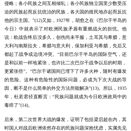
侵略；各小民族之间互相倾轧；各小民族独立国里少数受压
迫的民族起而反抗统治的民族，各大国的殖民地亦起而反抗
他的宗主国。”(12)又如，1927年，胡愈之在《巴尔干半岛的
今日》中就表示了对欧洲民族矛盾有重燃战火的担忧。他
说：欧战告终后没多久，创伤尚未平服，土耳其与希腊，意
大利与南斯拉夫，希腊与意大利，保加利亚与希腊，先后又
都起了战争或边境冲突。“目前巴尔干半岛的国际空气，还
是和以前一样地紧张，也许比二次巴尔干战争以后的时期，
更紧张些”。“巴尔干诸国间已埋下了许多火种，随时有爆发
的危险。这种有危险性的国际问题，必成为下次大战的导
因，断不是什么简单的外交方法所能解决”(13)。所以，1935
年，杜若君径直断言：“民族问题就成为今日欧洲政局中的
毒癌了”(14)。
后来，第二次世界大战的爆发，证明了包括梁启超在内，其
时国人对战后欧洲依然存在的民族问题深抱忧虑，实属先见