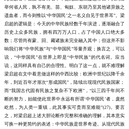
举何省人民，孰不有羌、苗、匈奴、东胡乃至其他诸异族之
遗血者，而今则惟以‘中华国民’之一名义自见于世界耳”。梁
启超的逻辑是：今天的中华民族经数千年演进，逐渐融合了
历史上众多民族，拥有四万万人口，占了中国人口绝大多
数；尽管尚有蒙、回、藏诸族未完全融入其中；但这并不影
响我们将“中华民族”与“中华国民”等量齐观；换言之，可以
说，“中华国民”在世界上即是“中华民族”的代名词。应当
说，这同样具有自己的合理性。明白了这一点，就不难理解
梁启超在文中着意做这样的中西比较：欧洲中世纪以降千余
年，到近百年才渐次“形成国民”，陆续出现现代民族国家；
而“我国古代固有民族之复杂不下欧洲”，“以三四千年间不
断的努力，始能使此世界中永远有所谓‘中华国民’者，庞然
屹然，为人类一重镇，此其事实可贵而至难能”(27)。要言
之，对梁启超上述大胆论断作完整和准确的理解，其本意实
可换一种更简约的表述：中华民族是世界奇迹。从现代民族