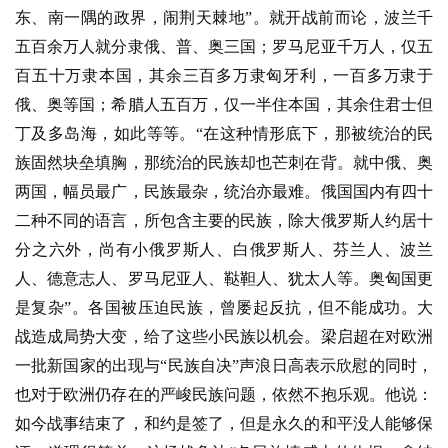
东、南一隅的政界，闹荆天棘地”。就开战前而论，波兰千
五百余万人就分隶俄、普、奥三国；罗马尼亚千万人，仅五
百五十万隶本国，其余三百多万隶匈牙利，一百多万隶于
俄、奥等国；希腊人五百万，仅一半住本国，其余住君士但
丁及多岛海，如此等等。“在这种情形底下，那被统治的民
族固然块垒填胸，那统治的民族却也芒刺在背。就中俄、奥
两国，幅员最广，民族最杂，统治亦最难。俄国国内有四十
二种不同的语言，所包含主要的民族，除大俄罗斯人约居十
分之六外，尚有小俄罗斯人、白俄罗斯人、芬兰人、波兰
人、德意志人、罗马尼亚人、鞑靼人、犹太人等。奥匈国更
是复杂”。各国被压迫民族，曾屡起反抗，但不能成功。大
战造成局势大变，给了这些小民族以机会。梁启超在对欧洲
一批新国家的出现与“民族自决”声浪日高表示欣慰的同时，
也对于欧洲仍存在的严峻民族问题，依然不抱乐观。他说：
如今战事结束了，和约是签了，但是永久的和平没人能够保