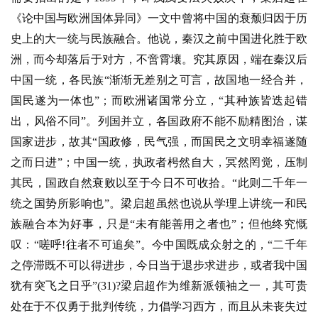
《论中国与欧洲国体异同》一文中曾将中国的衰颓归因于历
史上的大一统与民族融合。他说，秦汉之前中国进化胜于欧
洲，而今却落后于对方，不啻霄壤。究其原因，端在秦汉后
中国一统，各民族“渐渐无差别之可言，故国地一经合并，
国民遂为一体也”；而欧洲诸国常分立，“其种族皆迭起错
出，风俗不同”。列国并立，各国政府不能不励精图治，谋
国家进步，故其“国政修，民气强，而国民之文明幸福遂随
之而日进”；中国一统，执政者枵然自大，冥然罔觉，压制
其民，国政自然衰败以至于今日不可收拾。“此则二千年一
统之国势所影响也”。梁启超虽然也说从学理上讲统一和民
族融合本为好事，只是“未有能善用之者也”；但他终究慨
叹：“嗟呼!往者不可追矣”。今中国既成众射之的，“二千年
之停滞既不可以得进步，今日当于退步求进步，或者我中国
犹有突飞之日乎”(31)?梁启超作为维新派领袖之一，其可贵
处在于不仅勇于批判传统，力倡学习西方，而且从未丧失过