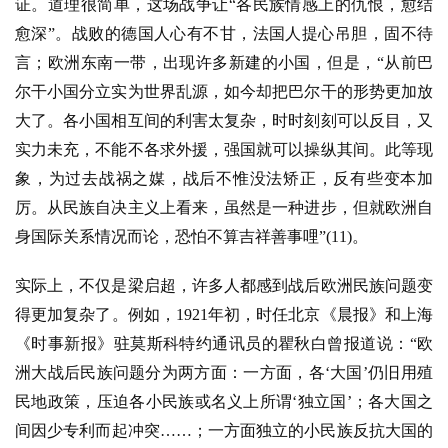
证。道理很简单，这场战争让“各民族情感上的仇恨，愈结
愈深”。战败的德国人心有不甘，法国人提心吊胆，固不待
言；欧洲东南一带，出现许多新建的小国，但是，“从前巴
尔干小国分立实为世界乱源，如今却把巴尔干的形势更加放
大了。各小国相互间的利害太复杂，时时刻刻可以反目，又
实力未充，不能不各求外援，强国就可以操纵其间。此等现
象，为过去战祸之媒，战后不惟没法矫正，反有些变本加
厉。从民族自决主义上看来，虽然是一种进步，但就欧洲自
身国际关系情况而论，恐怕不算吉祥善事哩”(11)。
实际上，不仅是梁启超，许多人都感到战后欧洲民族问题变
得更加复杂了。例如，
1921年初，时任北京《晨报》和上海
《时事新报》驻莫斯科特约通讯员的瞿秋白曾报道说：“欧
洲大战后民族问题分为两方面：一方面，各‘大国’仍旧用殖
民地政策，压迫各小民族或名义上所谓‘独立国’；各大国之
间因少专利而起冲突……；一方面独立的小民族反抗大国的