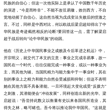
民族的自信心；但这一次他实际上是承认了中国数千年历史
的演进，“今是而昨非”，不能不改弦易辙，效仿西方，不自
觉地动摇了自信心。这自然当视为戊戌变法失败后的愤激之
言。不过，同样是中西对比，何以欧战后梁启超却得出了中
华民族是奇迹截然相反的论断?要回答这一点，需了解梁启
超于战后转向“论中华民族”的动因。
他在《历史上中华国民事业之成败及今后革进之机运》中，
开宗明义，就交代了本文的立意：事业之完成非易事，故一
国民在一个时代，往往仅能完成一种事业，或以一种事业为
主，而其他为辅。当国民精力与能力集中于一事业时，其在
别的事业上之精力和能力自然会受减损和抑制；但这不表明
她在其他方面不具备潜能。一旦环境起大变化或受
“反拨力”
之刺激，其潜能便会“冲动发展”，同样创造出新的光华。梁
启超说：“吾尝持此数义以衡量有史以来各国民所造业，其
得失之林，略可睹也。吾今将以推论我中华国民。”这就是