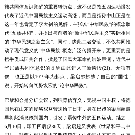
族共同体意识觉醒的重要转折点，这不仅是指五四运动爆发
代表了近代中国民族主义运动高涨，而且是指孙中山正是在
这一年也肯定了李大钊的见解，主张以“中华民族”的概念取
代“五族共和”，并提出与前者的“新中华民族主义”实际相同
的“中华民族之新主义”。同时，缘此二者交谊，不仅共同推
动了现代意义的“中华民族”概念广泛传播开来，更重要的是
携手促成国共合作，掀起了国民大革命的洪波巨澜，近代中
华民族共同体意识的觉醒由此进入了新阶段(21)。无独有
偶，也正是以1919年为起点，梁启超超越了自己的“国性”
说，开始转向气势恢宏的“论中华民族”。
巴黎和会是分赃会议，列强背信弃义，无视中国主权，将德
国原在山东的侵略权益转送给了日本，身在巴黎的梁启超最
早将此消息传到国内，引发了震惊中外的五四运动。继之，
6月10日，即五四后仅36天，梁启超又发表《世界和平与中