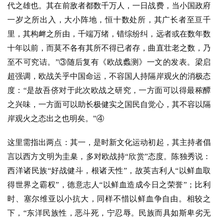
代之雄也。其在前敌者都数千万人，一日战费，当小国政府
一岁之所出入，大小阵地，恒十数处所，其广长者至亘千
里，其构衅之所由，千端万绪，错综纷纠，远者或在数年数
十年以前，而莫不各有其所不得已者存，曲直壮老之数，乃
至不可究诘。”③随后复有《欧战蠡测》一文的发表。梁启
超强调，欧战关乎中国命运，不容国人持隔岸观火的消极态
度：“是故吾侪对于此次欧战之研究，一方面可以得最秾醰
之兴味，一方面可以助长极健实之国民自觉心，其不容以隔
岸观火之态出之也明矣。”④
这里需指出两点：其一，是时新文化运动初起，其主持者倡
言以西方文明为圭臬，多对欧战持
“欣赏”态度。陈独秀说：
西洋诸民族“好战健斗，根诸天性”，故英吉利人“以鲜血取
得世界之霸权”，德意志人“以鲜血造成今日之荣誉”；比利
时、塞尔维亚以小抗大，同样不惜以鲜血争自由。相较之
下，“东洋民族性，恶斗死，宁忍辱。民族而具如斯卑劣无