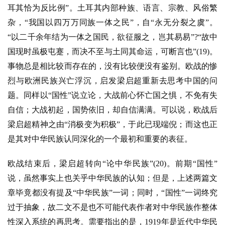
耳其恰为反比例”。土耳其内部种族、语言、宗教、风俗繁
杂，“我国以四万万同族一体之民”，自“永无分裂之虞”。
“以二千余年结为一体之国民，欲征服之，岂其易易”?“故中
国现时虽极屯蹇，而决不至与土同其命运，可断言也”(19)。
事物总是相比较而存在的，没有比较便没有鉴别。欧战的惨
烈与欧洲民族兴亡浮沉，启发梁启超重新去思考中国的问
题。同样以“国性”说立论，大战前心怀亡国之惧，不免有失
自信；大战初起，国势依旧，却自信满满。可以说，欧战后
梁启超精神之由“消极变为积极”，于此已现端倪；而这也正
是其对中华民族认同深化的一个最初和重要的表征。
欧战结束后，梁启超转向
“论中华民族”(20)。前期“国性”
说，虽然事实上也关乎中华民族的认知；但是，上述两篇文
章毕竟都没有提及“中华民族”一词；同时，“国性”一词终究
过于抽象，故二文不是也不可能代表作者对中华民族作整体
性深入系统的再思考。需要指出的是，1919年是近代中华民