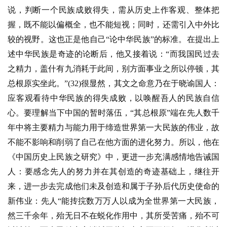
说，判断一个民族成败得失，需从历史上作客观、整体把
握，既不能以偏概全，也不能短视；同时，还需引入中外比
较的视野。这也正是他自己“论中华民族”的标准。在提出上
述中华民族是奇迹的论断后，他又接着说：“而我国民过去
之精力，盖什有九消耗于此间，别方面事业之所以停顿，其
总根原实坐此。”(32)很显然，其文之命意乃在于晓谕国人：
应客观看待中华民族的得失成败，以唤醒吾人的民族自信
心。要理解当下中国的暂时落伍，“其总根原”端在先人数千
年中将主要精力与能力用于缔造世界第一大民族的伟业，故
不能不影响和削弱了自己在他方面的进化努力。所以，他在
《中国历史上民族之研究》中，更进一步充满感情地告诫国
人：要感念先人的努力并在其创造的奇迹基础上，继往开
来，进一步去完成他们未及创造和属于子孙后代历史使命的
新伟业：先人“能抟捖数万万人以成为全世界第一大民族，
然三千余年，殆无日不在蜕化作用中，其所受苦痛，殆不可