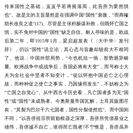
传来国性之基础，岌岌乎若将摇落焉，此吾所为栗然惧
也”。故是文的主旨显然是在强调中国“国性”衰微，“而商榷
助长改良之道”(17)。尽管是主张积极谋补救，但既怀亡国之
惧，实不免对中国的“国性”缺乏自信。耐人寻味的是，欧战
后第二年，即1915年1月，梁启超发表《〈大中华〉发刊
辞》，仍以“国性”说立论，其心态与旨趣却较前大不相同
了。他说：中国外部局势，“今也机括一弛，形势迥异畴
曩。欧洲战争中或战争后，吾国必将有大变”，而号称士大
夫为全社会中坚者不知变计，“徒以怀抱中国必亡之心理
故，而种种促之使亡之事实，乃因缘而发生”，不妨称之为
“亡国之自觉心”。从中西古今历史看，凡亡国者多为无“国
性”或“国性”未成熟者。今奥斯曼帝国瓦解，土耳其版图尽
矣，“其裂为巴尔干六七国者，国性分裂使然也”。而中国则
不同，“以吾侪祖宗所留贻根器之深厚，吾侪所凭借基业之
雄伟，吾侪诚不自亡，谁得而亡我者?不宁惟是，吾侪虽并