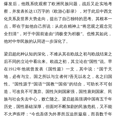
列
爆发后，他既系统观察了欧洲民族问题，战后又赴实地考
表
察，并发表长达13万字的《欧游心影录》，对于此后中西文
化关系及世界大势走向，提出了自己独特的思考。其根本一
快
点，即在于如他自己所说：从此在精神上“将悲观之观念完
讯
全扫清”，对于中国前途由“消极变为积极”。也惟其如此，
他对中华民族的认同进一步深化了。
更
多
梁启超此种认知的深化，不难从其在欧战之初与欧战结束之
页
后不同的立论中看出来。欧战之初，其立论在
“国性”说。早
面
在1912年他就曾发表《国性篇》一文，其中说：“国于天
地，必有与立。国之所以与立者何?吾无以名之，名之曰国
性。”国性源于“国语”“国教”“国俗”的结合，可助长不可创
造，可改良不可蔑弃。国性兴则国家强，国性衰则国家、民
族与社会失去中心，败亡随之。梁启超虽强调中国有五千年
历史，国性基础深厚，但面对不断加剧的民族危机，又不能
不大声疾呼：“今也吾侪为外界所压迫所簸扇，而吾数千年