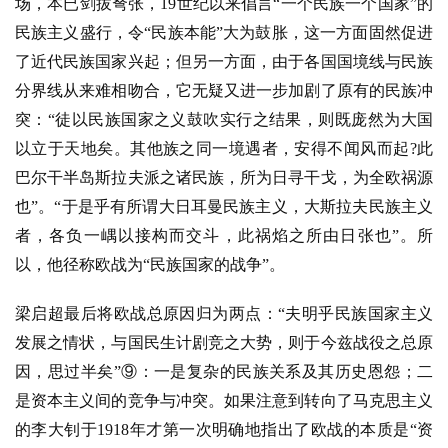
场，本已剑拔弩张，19世纪以来倡言“一个民族一个国家”的
民族主义盛行，令“民族本能”大为鼓胀，这一方面固然促进
了近代民族国家兴起；但另一方面，由于各国国境线与民族
分界线从来难相吻合，它无疑又进一步加剧了原有的民族冲
突：“徒以民族国家之义鼓吹实行之结果，则既庞然为大国
以立于天地矣。其他族之同一境遇者，安得不闻风而起?此
巴尔干半岛斯拉夫派之诸民族，所为日寻干戈，为全欧祸源
也”。“于是乎有所谓大日耳曼民族主义，大斯拉夫民族主义
者，各负一嵎以接构而交斗，此祸焰之所由日张也”。所
以，他径称欧战为“民族国家的战争”。
梁启超最后将欧战总原因归为两点：
“夫明乎民族国家主义
发展之情状，与国民生计剧竞之大势，则于今兹战役之总原
因，思过半矣”⑨：一是复杂的民族关系及其历史恩怨；二
是资本主义间的竞争与冲突。如果注意到转向了马克思主义
的李大钊于1918年才第一次明确地指出了欧战的本质是“资