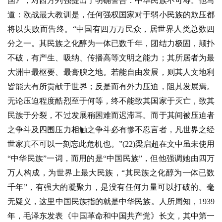
国》，对西方列强提出了明确警告：中华民族不可辱。他写
道：欧战最大教训是，任何强权国家对于弱小民族的欺压都
将以失败而告终。“中国有四万万民众，居世界人类总数四
分之一。其民族之化醇为一体已数千年，团结力极固，颠扑
不破，有产生、吸纳、传播高等文明之能力；其所居者为最
大洲中最枢要、最膏腴之地。若能自由发展，则其人文地利
皆能大有所贡献于世界；反是而有外力压迫，阻其发展焉。
无论压迫程度酷烈至于何等，终不能致其国家于灭亡，致其
民族于分裂，不过发展稍困难而迟滞耳。而于其间被压迫者
之争斗及四围压力相触之争斗必有惨不忍言者，凡世界之经
世家真不可以一刻忘此危机也。”(22)梁启超在文中虽未使用
“中华民族”一词，而用的是“中国民族”，但他强调她由四万
万人构成，为世界上最大民族，“其民族之化醇为一体已数
千年”，有强大的凝聚力，是没有任何力量可以打破的。毫
无疑义，这里中国民族指的就是中华民族。人所周知，1939
年，毛泽东发表《中国革命和中国共产党》长文，其中第一