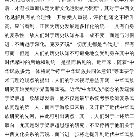
后，才渐被重新认定为新文化运动的
“潜流”，其对于中西文
化见解具有的合理性，开始受人重视，评价也随之不断升
高。应当看到，正因为历史发展是多样化的统一，具有自身
的复杂性，故人们对于历史认知亦非一成不变，而是与时俱
进，不断趋于深化。克罗齐说“一切历史都是当代史”，容有
可商；但是，人们的历史认知不可避免地会受到身在其中的
时代精神的启迪和制约，是显而易见的。近年来，随着“中
华民族多元一体格局”“铸牢中华民族共同体意识”等重要学
术与理论观点的提出，人们的学术视野愈益开阔，中华民族
研究开始受到学界普遍重视。近代“中华民族”概念的发端缘
于梁启超，欧战爆发后，他不仅是最早系统考察欧洲复杂民
族问题的第一人，而且于游欧归来后，又开辟了近代中华民
族研究的先河。由此可引出两点：其一，人们对于上述第二
取向，尤其是对于梁启超思想的研究，不应停留于他们关于
中西文化关系的言说，而当进一步将之提升到近代中华民族