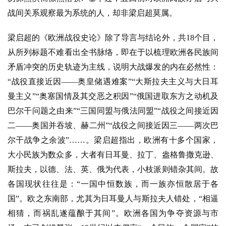
战间关系观察最为系统的人，却非梁启超莫属。
梁启超的《欧洲战役史论》除了导言与结论外，共
18个目，
从所列标题不难看出全书脉络，即在于以梳理欧洲各民族间
矛盾冲突的历史轨迹为主线，说明大战爆发的内在必然性：
“战役直接近因——奥皇储遇难案”“大斯拉夫主义与大日耳
曼主义”“奥塞国情及其交恶之积因”“俄国进取东方之动机及
巴尔干问题之由来”“三国同盟与俄法同盟”“战役之间接近因
二——奥国并吞坡、赫二州”“战役之间接近因三——两次巴
尔干战争之余波”……。梁启超指出，欧洲有十多个国家，
大小民族为数众多，大者有日耳曼、拉丁、盎格鲁撒克逊、
斯拉夫，以德、法、英、俄为代表，小枝派则错杂其间。故
各国现状往往是：“一国中恒数族，而一族亦恒散居于各
国”。欧之东南部，尤其为日耳曼人与斯拉夫人错处，“相逼
相猜，而祸乱遂蕴酿于其间”。欧洲各国为争夺资源与市