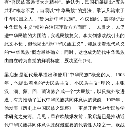
有“吾民族高远博大之精神”。他认为，民国初肇提出“五族
共和”概念不妥，当易以“中华民族”的提法，承认凡籍隶于
中华民国之人，“皆为新中华民族”。不仅如此，需将此“新
中华民族主义”精神在治国理政方方面面，一以贯之，以促
进中华民族的大团结，实现民族复兴。李大钊缘欧战引出的
此文不长，但他揭出“新中华民族主义”，却意味着现代意义
的“中华民族”概念最终确立；同时，这也成为近代中华民族
首
由自在转为自觉的鲜明标志，厥功至伟(16)。
页
梁启超是近代最早提出和使用
“中华民族”概念的人。1903
文
年，他提出着名的“大民族主义、小民族主义”理论，主张
章
汉、满、蒙、回、藏诸族合成一个“大民族”，以反抗外敌进
分
逼，有力推动了近代中华民族共同体意识的觉醒；1905年，
类
他发表《历史上中国民族之观察》，更是开近代中华民族学
术研究之先河。足见，早在欧战爆发前，梁启超已是推动近
专
代中华民族共同体意识觉醒最重要的代表性人物之一。欧战
题