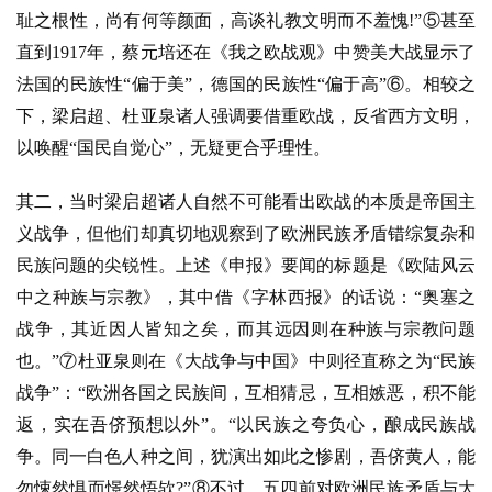
耻之根性，尚有何等颜面，高谈礼教文明而不羞愧!”⑤甚至
直到1917年，蔡元培还在《我之欧战观》中赞美大战显示了
法国的民族性“偏于美”，德国的民族性“偏于高”⑥。相较之
下，梁启超、杜亚泉诸人强调要借重欧战，反省西方文明，
以唤醒“国民自觉心”，无疑更合乎理性。
其二，当时梁启超诸人自然不可能看出欧战的本质是帝国主
义战争，但他们却真切地观察到了欧洲民族矛盾错综复杂和
民族问题的尖锐性。上述《申报》要闻的标题是《欧陆风云
中之种族与宗教》，其中借《字林西报》的话说：
“奥塞之
战争，其近因人皆知之矣，而其远因则在种族与宗教问题
也。”⑦杜亚泉则在《大战争与中国》中则径直称之为“民族
战争”：“欧洲各国之民族间，互相猜忌，互相嫉恶，积不能
返，实在吾侪预想以外”。“以民族之夸负心，酿成民族战
争。同一白色人种之间，犹演出如此之惨剧，吾侪黄人，能
勿悚然惧而憬然悟欤?”⑧不过，五四前对欧洲民族矛盾与大