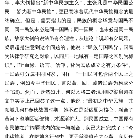
年，李大钊提出“新中华民族主义”，主张凡是中华民国公
民，“皆为新中华民族”，更已意味着现代中华民族概念的最
终确立。但是，需要指出的是，民族的概念毕竟与国民不
同，同一民族未必是同一国民；同一国民，也未必是同一民
族。故李大钊的说法虽有合理性，从理论上说却有欠周延。
梁启超是注意到这个问题的，他说：“民族与国民异，国民
为法律学研究之对象，以同居一地域有一定国籍之区别为标
识”，而“血缘、语言、信仰，皆为民族成立之有力条件”。
一民族可分属不同国家，同样，“一国民可包含两个以上之
民族，例如今中华国民，兼以蒙、回、藏诸民族为构成分
子”(26)。然而，既然如此，何以又将二者混用呢?梁启超在
文中实际上已回答了这一点，他说：“最初之中华民族，其
领域几何!”春秋战国时期，她不过是以诸夏为核心，融合了
黄河下游地区诸部族，才逐渐扩大。到民国成立，中国原有
各民族在广阔疆域内的统一与融合，实已大部完成了：“今
此诸族者，在腹地各行省中，更无丝毫痕迹之存留，实则任