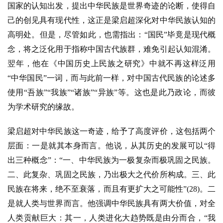
国家的认知出发，提出中华民族是世界奇迹的论断，使得自
己的创见具有现代性，这正是梁启超深化对中华民族认知的
高明处。但是，尽管如此，也需指出：“国民”毕竟是现代概
念，将之泛化用于指称中国古代族群，难免引起认知混淆。
翌年，他在《中国历史上民族之研究》中就不再这样泛用
“中华国民”一词，而与此前一样，对中国古代民族的论述多
使用“吾族”“我族”“诸族”“异族”等。这也是此乃政论，而彼
为学术研究的缘故。
梁启超对中华民族这一奇迹，给予了高度评价，这包括两个
层面：一是就其本身而言。他说，从其历史的发展可以
“得
出三种概念”：“一、中华民族为一极复杂而极巩固之民族。
二、此复杂、巩固之民族，乃出极大之代价所构成。三、此
民族在将来，绝不至衰落，而且有更扩大之可能性”(28)。二
是就人类与世界而言。他强调中华民族具有两大价值，对全
人类贡献巨大：其一，人类进化大趋势既是由分而合，“我