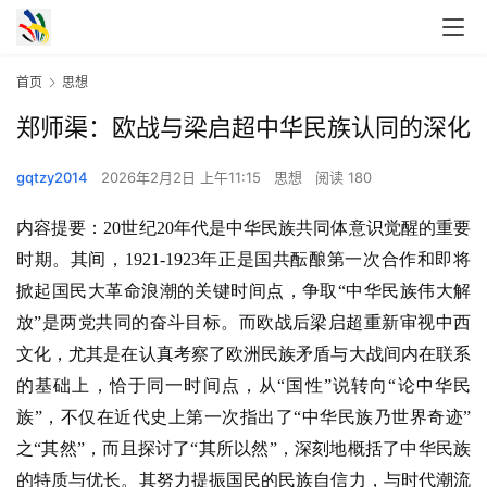
首页
思想
郑师渠：欧战与梁启超中华民族认同的深化
gqtzy2014
2026年2月2日 上午11:15
思想
阅读 180
内容提要：
20世纪20年代是中华民族共同体意识觉醒的重要
时期。其间，1921-1923年正是国共酝酿第一次合作和即将
掀起国民大革命浪潮的关键时间点，争取“中华民族伟大解
放”是两党共同的奋斗目标。而欧战后梁启超重新审视中西
文化，尤其是在认真考察了欧洲民族矛盾与大战间内在联系
的基础上，恰于同一时间点，从“国性”说转向“论中华民
族”，不仅在近代史上第一次指出了“中华民族乃世界奇迹”
之“其然”，而且探讨了“其所以然”，深刻地概括了中华民族
的特质与优长。其努力提振国民的民族自信力，与时代潮流