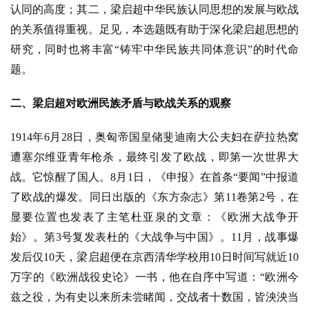
认同的高度；其二，梁启超中华民族认同思想的发展与欧战
的关系值得重视。足见，本选题既有助于深化梁启超思想的
研究，同时也将丰富“铸牢中华民族共同体意识”的时代命
题。
二、梁启超对欧洲民族矛盾与欧战关系的观察
1914年6月28日，奥匈帝国皇储斐迪南大公夫妇在萨拉热窝
遭塞尔维亚青年枪杀，最终引发了欧战，即第一次世界大
战。它惊醒了国人。8月1日，《申报》在首条“要闻”中报道
了欧战的爆发。同日出版的《东方杂志》第11卷第2号，在
显要位置也发表了主笔杜亚泉的文章：《欧洲大战争开
始》。第3号复发表杜的《大战争与中国》。11月，战事爆
发后仅10天，梁启超便在京西清华学校用10日时间写就近10
万字的《欧洲战役史论》一书，他在自序中写道：“欧洲今
兹之役，为有史以来所未尝睹闻，交战者十数国，皆泱泱当