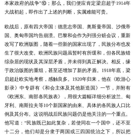
本家政府的战争”⑩；那么，我们便应肯定梁启超于1914年
大战初起，即作出了上述的判断，实属难能可贵。
欧战后，原有四大帝国：德意志帝国、奥斯曼帝国、沙俄帝
国、奥匈帝国均告崩溃。巴黎和会作为列强分赃会议，重新
改写了欧洲版图，随着一些新的国家出现了，民族分布也发
生了很大改变。欧洲民族问题虽暂时有所缓和，但各民族错
综杂居的现状及其深层矛盾，并未得到真正解决。相反，缘
于政治版图的重组，甚至还增加了新的矛盾。
1918年底，梁
启超赴欧实地考察，感触良多。1920年归来，他在《欧游心
影录》中专辟有《和会主体及其他新造国》一节，并附有
《欧洲东、南部各民族表》，用很大篇幅详细分析波兰、匈
牙利、南斯拉夫等10个新国家的由来、具体的各民族人口比
例及其分布。这说明战后民族问题仍是他关注的一个重点。
他写道：“民族既已如此复杂，若使同在一个国中，还不至
十二分，他们却是分隶于两国或三四国统治之下，所以把