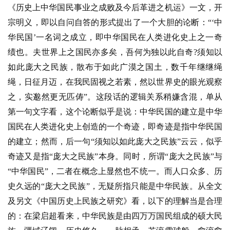
《历史上中华国民事业之成败及今后革进之机运》一文，开
宗明义，即以自问自答的形式提出了一个大胆的论断：
“‘中
华民国’一名词之成立，即中华国民在人类进化史上之一奇
绩也。夫世界上之国民亦多矣，吾何为独以此自奇?须知以
如此庞大之民族，散布于如此广漠之国土，数千年继继绳
绳，日征月迈，在我民固视之若素，然以世界史的眼光观察
之，实邈然更无匹俦”。这段话的逻辑关系稍嫌含混，单从
第一句文字看，这个论断似乎是说：中华民国的建立是中华
国民在人类进化史上创造的一个奇迹，即奇迹是指中华民国
的建立；然而，后一句“须知以如此庞大之民族”云云，似乎
奇迹又是指“庞大之民族”本身。同时，所谓“庞大之民族”与
“中华国民”，二者在概念上显然也不统一。而人口众多、历
史久远的“庞大之民族”，无疑所指只能是中华民族。从全文
及另文《中国历史上民族之研究》看，以下的理解当是合理
的：在梁启超看来，中华民族是由四万万国民组成的硕大民