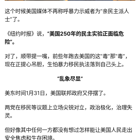
这个时候美国媒体不再称呼暴力示威者为
“亲民主派人
士
”了。
《纽约时报》说，
“美国
250年的民主实验正面临危
险
”。
对了，顺带提一嘴，前些年跑去美国的这
“毒
”那
“毒
”，
现在正提心吊胆，生怕暴力移民执法落到自己头上。
“
乱象尽显
”
美东时间
1月
31日，美国联邦政府又停摆了。
两党在移民等议题上立场尖锐对立，政治极化，治理失
灵。
但好像其中任何一方都没有想过怎样能让美国人民走出
安全焦虑和生存困境。