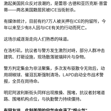
表
激起美国民众反对浪潮的，是蕾恩
·古德和亚历克斯
·普雷
蒂
——两名美国籍居民被
ICE当街射杀。
快
有媒体统计，目前有约
7万人被关押在
ICE的拘留所，今
讯
年以来至少有
8人因与
ICE有关的行动而死亡。
更
这场示威逐渐走向人们熟悉的味道。
多
页
在洛杉矶，抗议者与警方发生激烈对峙，部分人群冲击
面
建筑、打砸设施，现场散落玻璃碎片与杂物。
警方判定集会为非法聚集，多次发布驱散令无效后，动
用胡椒球、催泪瓦斯强制清场，
LAPD启动全市战术警
报，全员在岗待命。
明尼阿波利斯街头同样出现推搡、围堵，抗议者封堵道
路、围堵机构点位，与执勤警力持续僵持。
有网友说，此刻美国的空气中充满了
“烟火气
”。