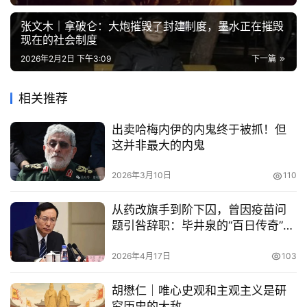
张文木｜拿破仑：大炮摧毁了封建制度，墨水正在摧毁
现在的社会制度
2026年2月2日 下午3:09
下一篇
相关推荐
出卖哈梅内伊的内鬼终于被抓！但
这并非最大的内鬼
2026年3月10日
110
从药改旗手到阶下囚，曾因疫苗问
题引咎辞职：毕井泉的“百日传奇”与
毁灭
2026年4月17日
103
胡懋仁｜唯心史观和主观主义是研
究历史的大敌