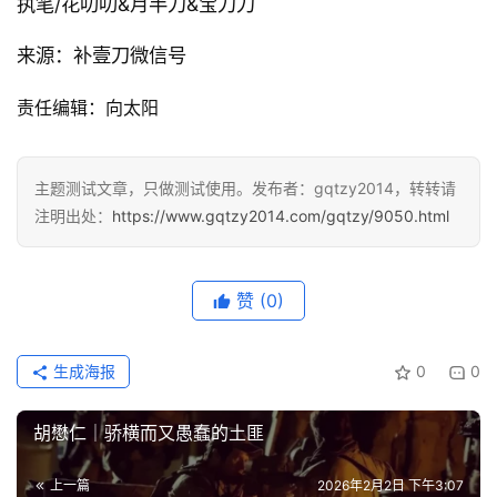
执笔
/花叨叨
&月半刀
&宝刀刀
来源：补壹刀微信号
责任编辑：向太阳
主题测试文章，只做测试使用。发布者：gqtzy2014，转转请
注明出处：
https://www.gqtzy2014.com/gqtzy/9050.html
赞
(0)
生成海报
0
0
胡懋仁｜骄横而又愚蠢的土匪
上一篇
2026年2月2日 下午3:07