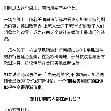
刚刚过去这个周末，两场风暴席卷全美。
一场在线上。随着美国司法部解密爱泼斯坦案卷宗的剩
余内容，美国政商界
“上流人士的下流行径
”刷新了人们
想象力的边界，成为这两天全球社交媒体上最热门的谈
资。
一场在线下。抗议明尼阿波利斯两起
ICE枪击平民事件
的游行蔓延至全美，在洛杉矶等地，部分抗议者与警方
激烈冲突，抗议活动在美国各地此起彼伏。
如果说这两起事件是
“自由美利坚
”的不同切面，那么再
结合最近的
“斩杀线
”等讨论，
一个
“崩裂美利坚
”的画像
似乎在变得逐渐清晰。
“
想打伊朗的人都在萝莉岛
”？
300
万页材料。