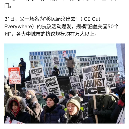
门。
31
日，又一场名为
“移民局滚出去
”（
ICE Out 
Everywhere）的抗议活动爆发，规模
“涵盖美国
50个
州
”，各大中城市的抗议规模均在万人以上。
首
页
文
章
分
类
专
题
列