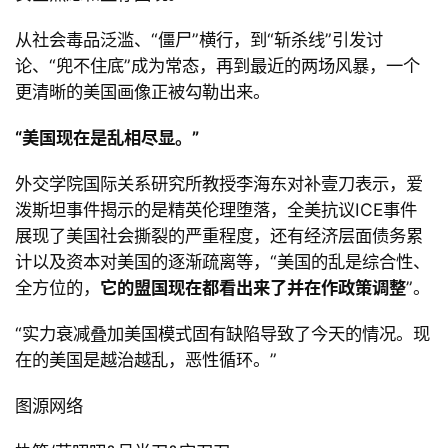
从社会毒品泛滥、
“僵尸
”横行，到
“斩杀线
”引发讨
论、
“兜不住底
”成为常态，再到最近的两场风暴，一个
更清晰的美国画像正被勾勒出来。
“
美国现在是乱相尽显。
”
外交学院国际关系研究所教授李海东对补壹刀表示，爱
泼斯坦事件揭示的是精英伦理堕落，全美抗议
ICE事件
展现了美国社会撕裂的严重程度，还有经济层面债务累
计以及资本对美国的逐渐疏离等，
“美国的乱是综合性、
全方位的，
它的盟国现在都看出来了并在作政策调整
”。
“
实力衰减叠加美国模式固有缺陷导致了今天的情况。现
在的美国是越治越乱，恶性循环。
”
图源网络