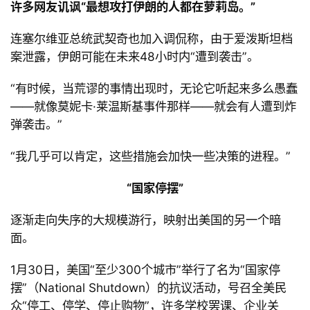
许多网友讥讽
“最想攻打伊朗的人都在萝莉岛。
”
连塞尔维亚总统武契奇也加入调侃称，由于爱泼斯坦档
案泄露，伊朗可能在未来
48小时内
“遭到袭击
”。
“
有时候，当荒谬的事情出现时，无论它听起来多么愚蠢
——就像莫妮卡
·莱温斯基事件那样
——就会有人遭到炸
弹袭击。
”
“
我几乎可以肯定，这些措施会加快一些决策的进程。
”
“
国家停摆
”
逐渐走向失序的大规模游行，映射出美国的另一个暗
面。
1
月
30日，美国
“至少
300个城市
”举行了名为
“国家停
摆
”（
National Shutdown）的抗议活动，号召全美民
众
“停工、停学、停止购物
”，许多学校罢课、企业关