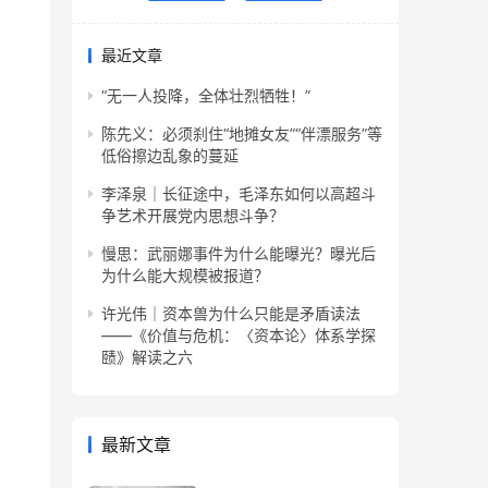
最近文章
“无一人投降，全体壮烈牺牲！”
陈先义：必须刹住“地摊女友”“伴漂服务”等
低俗擦边乱象的蔓延
李泽泉｜长征途中，毛泽东如何以高超斗
争艺术开展党内思想斗争？
慢思：武丽娜事件为什么能曝光？曝光后
为什么能大规模被报道？
许光伟｜资本兽为什么只能是矛盾读法
——《价值与危机：〈资本论〉体系学探
赜》解读之六
最新文章