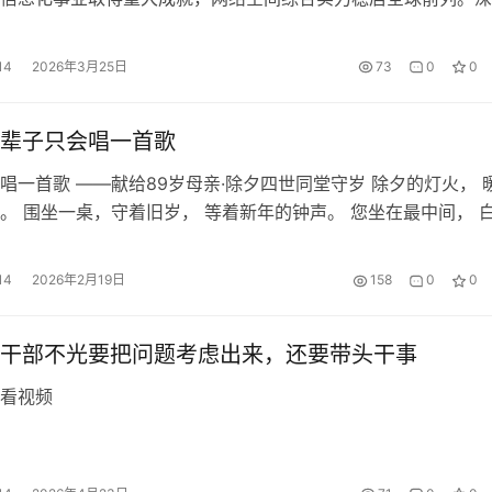
五”时期我国网络强国建设取得的显著成就、积累的宝贵经验，对
”时期开创网络强国建设新局面具有重要的理论价值与现实意义。
14
2026年3月25日
73
0
0
辈子只会唱一首歌
唱一首歌 ——献给89岁母亲·除夕四世同堂守岁 除夕的灯火， 
。 围坐一桌，守着旧岁， 等着新年的钟声。 您坐在最中间， 
， 笑着说： 我这一辈子， 只会唱一首歌。 没有彩排，没有伴
心， 从心底里唱出来。 那是《东方红》， 是您年轻时就刻在心
14
2026年2月19日
158
0
0
是您走过岁月，…
干部不光要把问题考虑出来，还要带头干事
看视频