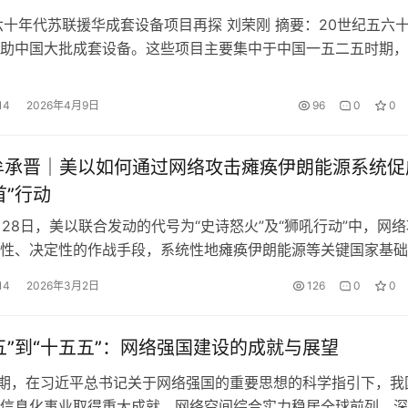
六十年代苏联援华成套设备项目再探 刘荣刚 摘要：20世纪五六
助中国大批成套设备。这些项目主要集中于中国一五二五时期，
签订的协定及相关文件执行，涉及钢铁、冶金、煤炭、机械、电
。因项目在具体执行过程中多有变化，且受到中苏关系破裂、中
14
2026年4月9日
96
0
0
力提高等影响，经中苏双方最终统计确定，苏联援华成套设备项
项。…
”行动‌
2月28日，美以联合发动的代号为“史诗怒火”及“狮吼行动”中，网
导性、决定性‌的作战手段，系统性地瘫痪伊朗能源等关键国家基
一个单向透明的军事打击环境，为针对伊朗最高领导层的物理“
14
2026年3月2日
126
0
0
造了近乎完美的条件。 此次事件标志网络战…
五”到“十五五”：网络强国建设的成就与展望
时期，在习近平总书记关于网络强国的重要思想的科学指引下，我
信息化事业取得重大成就，网络空间综合实力稳居全球前列。深