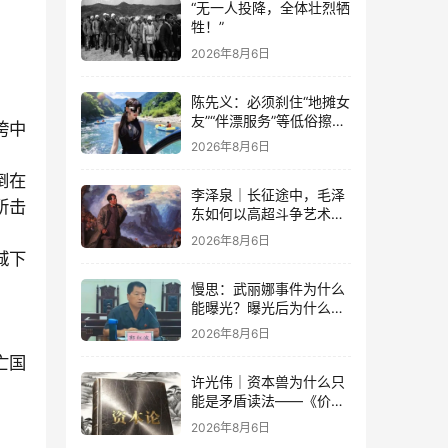
“无一人投降，全体壮烈牺
牲！”
2026年8月6日
陈先义：必须刹住“地摊女
友”“伴漂服务”等低俗擦边
垮中
乱象的蔓延
2026年8月6日
倒在
李泽泉｜长征途中，毛泽
所击
东如何以高超斗争艺术开
展党内思想斗争？
2026年8月6日
城下
慢思：武丽娜事件为什么
能曝光？曝光后为什么能
大规模被报道？
2026年8月6日
亡国
许光伟｜资本兽为什么只
能是矛盾读法——《价值
与危机：〈资本论〉体系
2026年8月6日
学探赜》解读之六