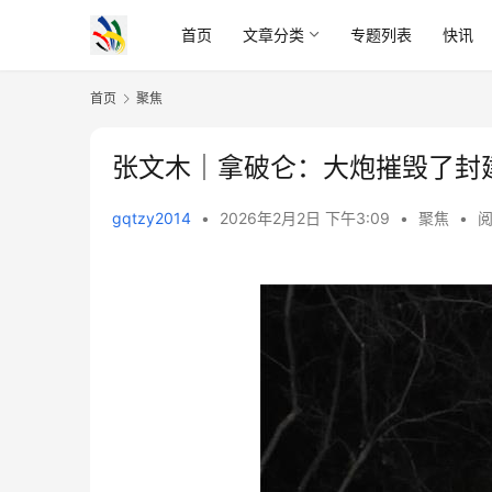
首页
文章分类
专题列表
快讯
首页
聚焦
张文木｜拿破仑：大炮摧毁了封
gqtzy2014
•
2026年2月2日 下午3:09
•
聚焦
•
阅