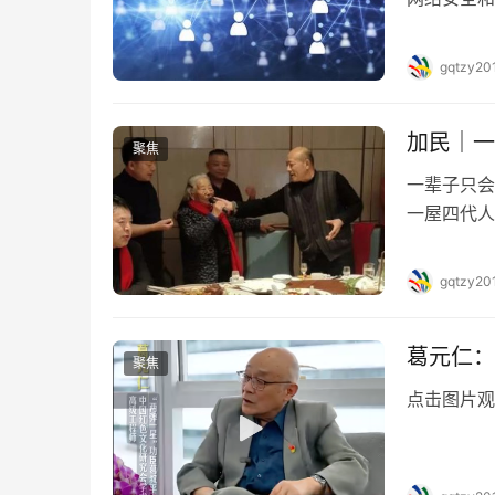
总结“十四
在“十五五
gqtzy20
&ldqu…
加民｜一
聚焦
一辈子只会
一屋四代人
映着红灯笼
只有一颗真
gqtzy20
的旋律， 
葛元仁：
聚焦
点击图片观