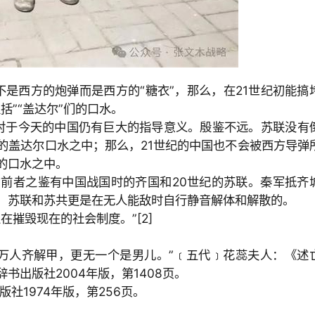
不是西方的炮弹而是西方的
“糖衣
”，那么，在
21世纪初能搞
赵括
”“盖达尔
”们的口水。
对于今天的中国仍有巨大的指导意义。殷鉴不远。苏联没有
的盖达尔口水之中；那么，
21世纪的中国也不会被西方导弹
的口水之中。
的前者之鉴有中国战国时的齐国和
20世纪的苏联。秦军抵齐
投降；苏联和苏共更是在无人能敌时自行静音解体和解散的。
正在摧毁现在的社会制度。
”[2]
万人齐解甲，更无一个是男儿。
”﹝五代﹞花蕊夫人：《
述
辞书出版社
2004年版，第
1408页。
版社
1974年版，第
256页。