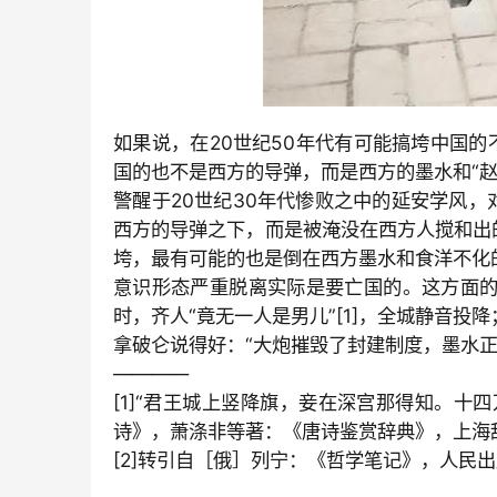
如果说，在
20世纪
50年代有可能搞垮中国的
国的也不是西方的导弹，而是西方的墨水和
“
警醒于
20世纪
30年代惨败之中的延安学风，
西方的导弹之下，而是被淹没在西方人搅和出
垮，最有可能的也是倒在西方墨水和食洋不化
意识形态严重脱离实际是要亡国的。这方面
时，齐人
“竟无一人是男儿
”[1]，全城静音
拿破仑说得好：
“大炮摧毁了封建制度，墨水
————
[1]“
君王城上竖降旗，妾在深宫那得知。十四
诗》，萧涤非等著：《唐诗鉴赏辞典》，上海
[2]
转引自［俄］列宁：《
哲学笔记》，人民出