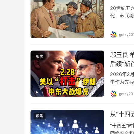
20世纪五
代，苏联援
过中苏双方
等诸多领域
gqtzy20
自主设计能
共计304
邬玉良 牟承晋｜美以如何通过网络攻击瘫痪伊朗能源系统促成
聚焦
后续“斩首
2026年
击作为‌先
施，开辟了
gqtzy20
首”行动创
从“十四
聚焦
“十四五”
网络安全和