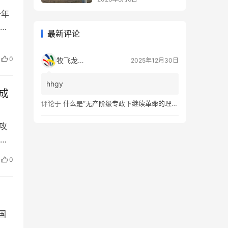
十年
通
最新评论
力
国
0
牧飞龙ae
2025年12月30日
目
hhgy
评论于
什么是“无产阶级专政下继续革命的理论”？
络攻
础设
斩
0
国
入