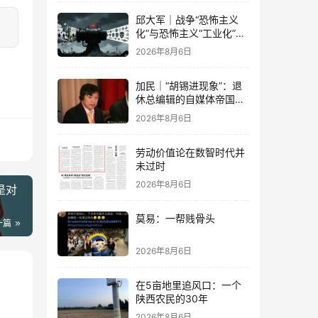
邱大军｜战争“恐怖主义
化”与恐怖主义“工业化”
——2026年混合冲突模式
2026年8月6日
观察报告
加民｜“胡锡进现象”：退
休总编辑的自媒体帝国与
公私边界之问
2026年8月6日
劳动价值论在数智时代并
未过时
2026年8月6日
是对
莫易：一帮贱骨头
一篇
2026年8月6日
在5亩地里追风口：一个
陕西农民的30年
2026年8月6日