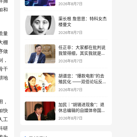
洋捕
2026年8月7日
加和
渠长根 詹思思：特科女杰
楼曼文
2026年8月7日
质量
大棚
任正非：大家都在批判说
序做
我管得细，其实我就是去
抓了一些点激活原有政策
制，
2026年8月7日
这潭水
骨干
胡谱忠：“爆款电影”的去
耕地
殖民化 ——双佰论坛反思
想殖民系列报告之五
2026年8月7日
用，
加民｜“胡锡进现象”：退
休总编辑的自媒体帝国与
加快
公私边界之问
2026年8月7日
人工
科研