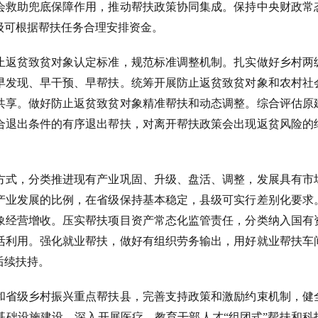
会救助兜底保障作用，推动帮扶政策协同集成。保持中央财政常
级可根据帮扶任务合理安排资金。
止返贫致贫对象认定标准，规范标准调整机制。扎实做好乡村两
早发现、早干预、早帮扶。统筹开展防止返贫致贫对象和农村社
共享。做好防止返贫致贫对象精准帮扶和动态调整。综合评估原
合退出条件的有序退出帮扶，对离开帮扶政策会出现返贫风险的
方式，分类推进现有产业巩固、升级、盘活、调整，发展具有市
产业发展的比例，在省级保持基本稳定，县级可实行差别化要求
象经营增收。压实帮扶项目资产常态化监管责任，分类纳入国有
活利用。强化就业帮扶，做好有组织劳务输出，用好就业帮扶车
后续扶持。
和省级乡村振兴重点帮扶县，完善支持政策和激励约束机制，健
基础设施建设。深入开展医疗、教育干部人才
“组团式”帮扶和科