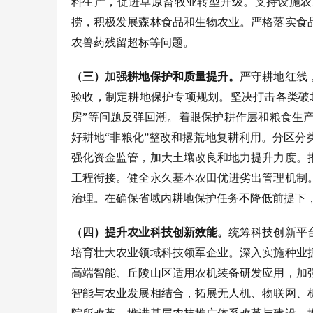
料生产，促进草原畜牧业转型升级。支持设施农
捞，积极发展森林食品和生物农业。严格落实食
农兽药残留超标等问题。
（三）加强耕地保护和质量提升。
严守耕地红线
验收，制定耕地保护专项规划。坚决打击各类破
房”等问题反弹回潮。着眼保护耕作层和粮食生
好耕地“非粮化”整改和撂荒地复耕利用。分区
强化资金监管，加大土壤改良和地力提升力度。
工程衔接。健全永久基本农田优进劣出管理机制
治理。在确保省域内耕地保护任务不降低前提下
（四）提升农业科技创新效能。
统筹科技创新平
培育壮大农业领域科技领军企业。深入实施种业
高端智能、丘陵山区适用农机装备研发应用，加
智能与农业发展相结合，拓展无人机、物联网、