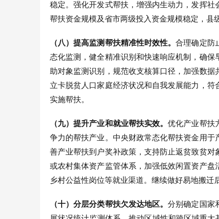
稳定。强化开发式帮扶，增强内生动力，发挥社
帮扶资金规模及省市两级投入资金规模稳定，县
（八）提高监测帮扶精准性时效性。
合理确定防
态化监测，健全精准识别和快速响应机制，确保
助对象监测识别，规范收支核算口径，加强数据
立卡脱贫人口家庭经济状况和自我发展能力，符
实施帮扶。
（九）提升产业和就业帮扶实效。
优化产业帮扶
争力的帮扶产业。中央财政常态化帮扶资金用于
善产业帮扶到户奖补政策，支持防止返贫致贫对
或农村集体资产监管体系，加强低效闲置资产盘
乡村公益性岗位等就业渠道。继续做好易地搬迁
（十）分层分类帮扶欠发达地区。
分别确定国家
展状况统计监测体系。推动区域性和跨区域重大