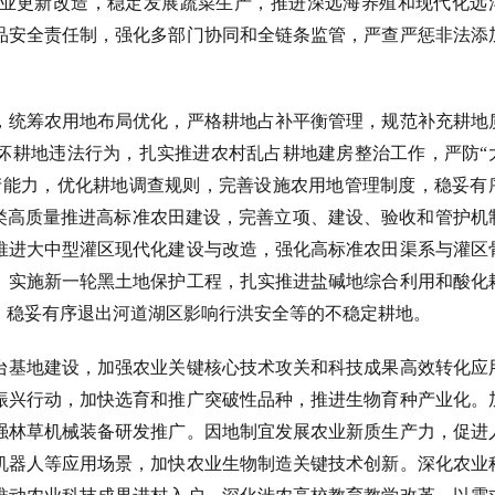
业更新改造，稳定发展蔬菜生产，推进深远海养殖和现代化远
品安全责任制，强化多部门协同和全链条监管，严查严惩非法添
，统筹农用地布局优化，严格耕地占补平衡管理，规范补充耕地
坏耕地违法行为，扎实推进农村乱占耕地建房整治工作，严防
“
产能力，优化耕地调查规则，完善设施农用地管理制度，稳妥有
分类高质量推进高标准农田建设，完善立项、建设、验收和管护机
推进大中型灌区现代化建设与改造，强化高标准农田渠系与灌区
。实施新一轮黑土地保护工程，扎实推进盐碱地综合利用和酸化
，稳妥有序退出河道湖区影响行洪安全等的不稳定耕地。
台基地建设，加强农业关键核心技术攻关和科技成果高效转化应
振兴行动，加快选育和推广突破性品种，推进生物育种产业化。
强林草机械装备研发推广。因地制宜发展农业新质生产力，促进
机器人等应用场景，加快农业生物制造关键技术创新。深化农业