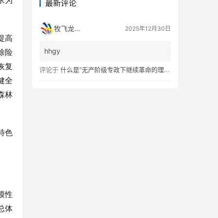
求为
最新评论
牧飞龙ae
2025年12月30日
提高
hhgy
除险
恢复
评论于
什么是“无产阶级专政下继续革命的理论”？
健全
森林
特色
模性
总体