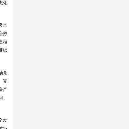
态化
级常
会救
建档
继续
场竞
。完
资产
间、
全发
技特