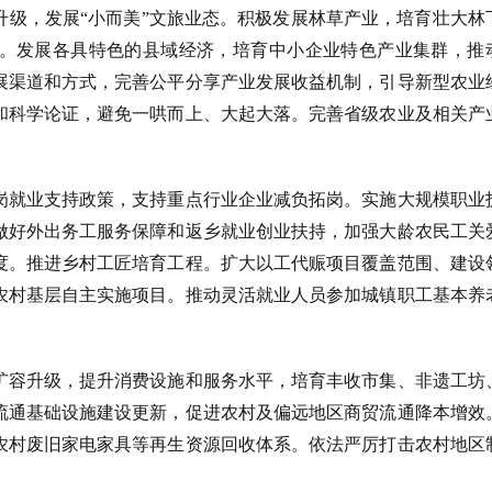
升级，发展
“小而美”文旅业态。积极发展林草产业，培育壮大林
。发展各具特色的县域经济，培育中小企业特色产业集群，推
展渠道和方式，完善公平分享产业发展收益机制，引导新型农业
和科学论证，避免一哄而上、大起大落。完善省级农业及相关产
岗就业支持政策，支持重点行业企业减负拓岗。实施大规模职业
做好外出务工服务保障和返乡就业创业扶持，加强大龄农民工关
度。推进乡村工匠培育工程。扩大以工代赈项目覆盖范围、建设
农村基层自主实施项目。推动灵活就业人员参加城镇职工基本养
扩容升级，提升消费设施和服务水平，培育丰收市集、非遗工坊
流通基础设施建设更新，促进农村及偏远地区商贸流通降本增效
农村废旧家电家具等再生资源回收体系。依法严厉打击农村地区