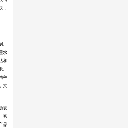
扶，
制。
理水
贴和
米、
油种
，支
动农
。实
产品