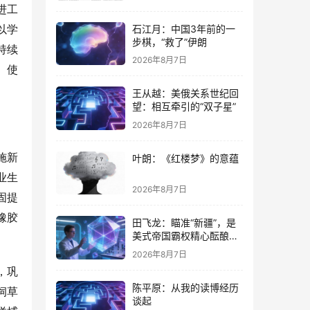
进工
石江月：中国3年前的一
以学
步棋，“救了”伊朗
持续
2026年8月7日
、使
王从越：美俄关系世纪回
望：相互牵引的“双子星”
2026年8月7日
施新
叶朗：《红楼梦》的意蕴
业生
2026年8月7日
固提
橡胶
田飞龙：瞄准“新疆”，是
美式帝国霸权精心酝酿的
专项行动
2026年8月7日
，巩
陈平原：从我的读博经历
饲草
谈起