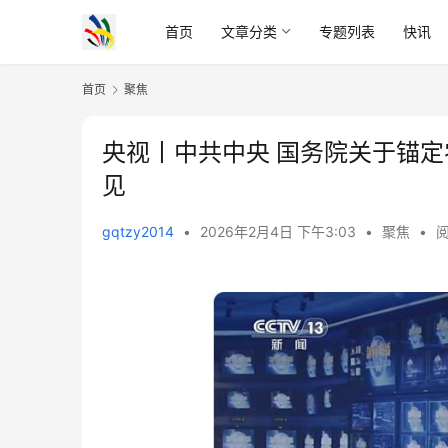
首页
文章分类
专题列表
快讯
首页
聚焦
央视丨中共中央 国务院关于锚定
见
gqtzy2014
•
2026年2月4日 下午3:03
•
聚焦
•
阅