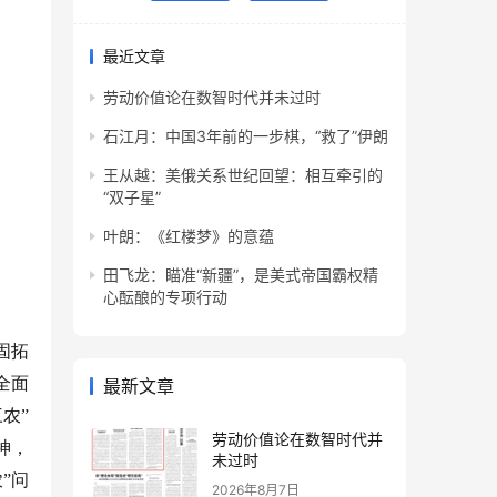
最近文章
劳动价值论在数智时代并未过时
石江月：中国3年前的一步棋，“救了”伊朗
王从越：美俄关系世纪回望：相互牵引的
“双子星”
叶朗：《红楼梦》的意蕴
田飞龙：瞄准“新疆”，是美式帝国霸权精
心酝酿的专项行动
固拓
全面
最新文章
农”
劳动价值论在数智时代并
神，
未过时
”问
2026年8月7日