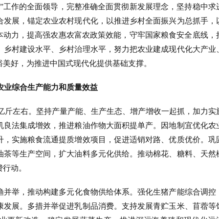
农”工作的全面领导，完整准确全面贯彻新发展理念，坚持稳中求
合发展，锚定农业农村现代化，以推进乡村全面振兴为总抓手，
根本动力，提高强农惠农富农政策效能，守牢国家粮食安全底线，
、乡村建设水平、乡村治理水平，努力把农业建成现代化大产业
裕美好，为推进中国式现代化提供基础支撑。
农业综合生产能力和质量效益
4万亿斤左右。坚持产量产能、生产生态、增产增收一起抓，加力实
机良法集成增效，推进粮油作物大面积提单产。因地制宜优化农
升，实施粮食流通提质增效项目，促进适销对路、优质优价。巩
油茶等生产空间，扩大油料多元化供给。推动棉花、糖料、天然
费行动。
渔并举，推动构建多元化食物供给体系。强化生猪产能综合调控
康发展。多措并举促进乳制品消费。支持发展青贮玉米、苜蓿等