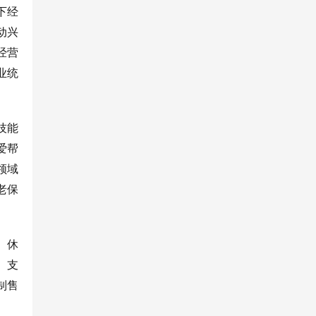
下经
动兴
经营
业统
技能
爱帮
领域
老保
、休
。支
制售