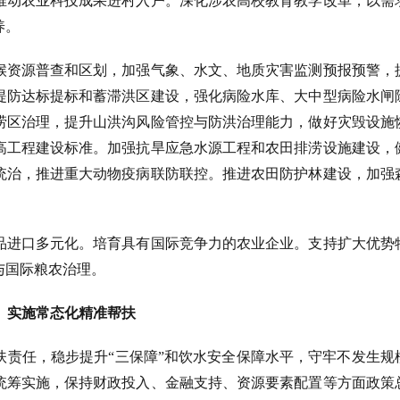
推动农业科技成果进村入户。深化涉农高校教育教学改革，以需
养。
候资源普查和区划，加强气象、水文、地质灾害监测预报预警，
堤防达标提标和蓄滞洪区建设，强化病险水库、大中型病险水闸
涝区治理，提升山洪沟风险管控与防洪治理能力，做好灾毁设施
高工程建设标准。加强抗旱应急水源工程和农田排涝设施建设，
统治，推进重大动物疫病联防联控。推进农田防护林建设，加强
品进口多元化。培育具有国际竞争力的农业企业。支持扩大优势
与国际粮农治理。
、实施常态化精准帮扶
扶责任，稳步提升
“三保障”和饮水安全保障水平，守牢不发生规
统筹实施，保持财政投入、金融支持、资源要素配置等方面政策