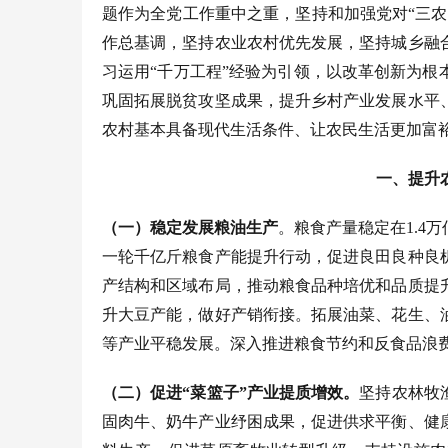
题作为全党工作重中之重，坚持和加强党对“三
作总基调，坚持农业农村优先发展，坚持城乡融
习运用“千万工程”经验为引领，以改革创新为
巩固拓展脱贫攻坚成果，提升乡村产业发展水平
农村基本具备现代生活条件、让农民生活更加富
一、提升
（一）稳定发展粮油生产
。粮食产量稳定在
1.
一轮千亿斤粮食产能提升行动，促进良田良种良
产结构和区域布局，推动粮食品种培优和品质提
升大豆产能，做好产销衔接。拓展油菜、花生、
等产业平稳发展。深入推进粮食节约和反食品浪
（二）促进
“菜篮子”产业提质增效。
坚持农林牧
固肉牛、奶牛产业纾困成果，促进供求平衡、健