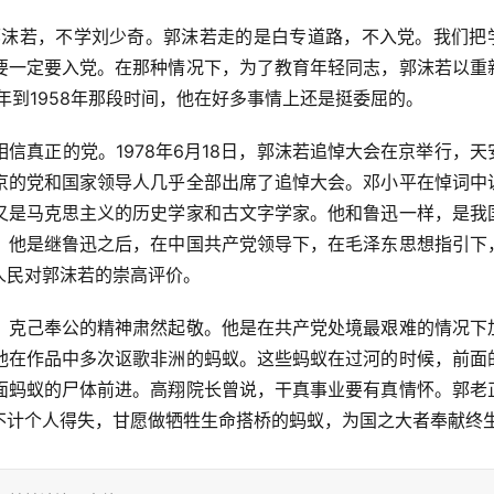
习郭沫若，不学刘少奇。郭沫若走的是白专道路，不入党。我们把
要一定要入党。在那种情况下，为了教育年轻同志，郭沫若以重
年到1958年那段时间，他在好多事情上还是挺委屈的。
信真正的党。1978年6月18日，郭沫若追悼大会在京举行，天
京的党和国家领导人几乎全部出席了追悼大会。邓小平在悼词中
又是马克思主义的历史学家和古文字学家。他和鲁迅一样，是我
。他是继鲁迅之后，在中国共产党领导下，在毛泽东思想指引下
人民对郭沫若的崇高评价。
、克己奉公的精神肃然起敬。他是在共产党处境最艰难的情况下
他在作品中多次讴歌非洲的蚂蚁。这些蚂蚁在过河的时候，前面
面蚂蚁的尸体前进。高翔院长曾说，干真事业要有真情怀。郭老
不计个人得失，甘愿做牺牲生命搭桥的蚂蚁，为国之大者奉献终