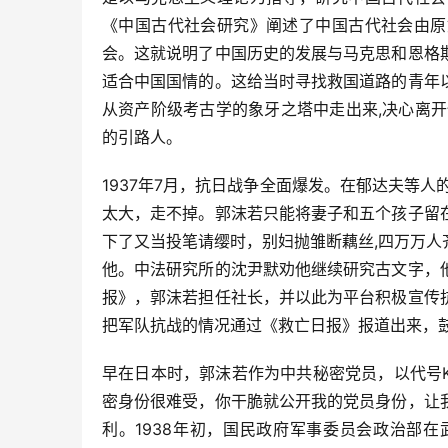
《中国古代社会研究》阐述了中国古代社会由原
会。这就说明了中国历史的发展与马克思和恩格
适合中国国情的。这给当时寻找救国道路的青年
从资产阶级考古学的象牙之塔中走出来,决心离
的引路人。
1937年7月，抗日战争全面爆发。在郁达夫等
太大，走不掉。郭沫若只能将妻子和五个孩子留
下了又当投笔请缨时，别妇抛雏断藕丝,四万万
他。中法研究所的沈尹默劝他继续研究古文字，
报》，郭沫若担任社长，并以此为平台积极宣传
把军队抗战的情况通过《救亡日报》报道出来，
早在日本时，郭沫若作为中共秘密党员，以代号
密身份很难受，你干脆就公开我的党员身份，让
利。1938年初，国民政府军事委员会政治部