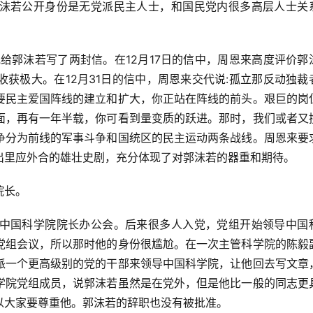
沫若公开身份是无党派民主人士，和国民党内很多高层人士关
他给郭沫若写了两封信。在12月17日的信中，周恩来高度评价郭
获极大。在12月31日的信中，周恩来交代说:孤立那反动独裁
要民主爱国阵线的建立和扩大，你正站在阵线的前头。艰巨的岗
面，再有一年半载，你可看到量变质的跃进。那时，我们或者又
争分为前线的军事斗争和国统区的民主运动两条战线。周恩来要
出里应外合的雄壮史剧，充分体现了对郭沫若的器重和期待。
院长。
中国科学院院长办公会。后来很多人入党，党组开始领导中国
党组会议，所以那时他的身份很尴尬。在一次主管科学院的陈毅
派一个更高级别的党的干部来领导中国科学院，让他回去写文章
学院党组成员，说郭沫若虽然是在党外，但是他比一般的同志更
以大家要尊重他。郭沫若的辞职也没有被批准。