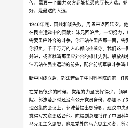
传，需要一个国共双方都能接受的厅长人选。郭
好，是最适的人选。
1946年底，国共和谈失败，周恩来返回延安。
在民主运动中的贡献：沫兄回沪后，一切努力，收
需要里应外合的斗争，你正站在里应那一面，需
你担负，千千万万的人心都向往着你。我们这一
并进，或者就演那里应外合的雄壮史剧。解放战
沫若站在民主运动的前头，配合前线军事斗争演
新中国成立后，郭沫若做了中国科学院的第一任
在党员很少的时候，党组的力量发挥得少，领导
院。郭沫若那时还没有公开党员身份，参加不了
理召集的会议上，郭沫若提出想辞职，建议中央
觉得写文章更适合他。陈毅副总理批评了中国科
马克思主义思想，他是党外的马克思主义者，所