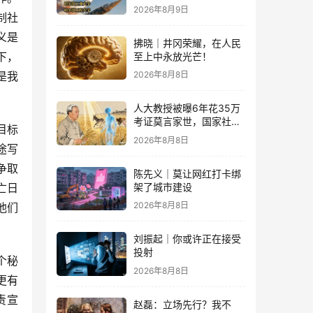
2026年8月9日
制社
义是
拂晓｜井冈荣耀，在人民
下，
至上中永放光芒！
是我
2026年8月8日
人大教授被曝6年花35万
考证莫言家世，国家社科
目标
基金重点项目、结项等级
2026年8月8日
途写
优
争取
陈先义｜莫让网红打卡绑
架了城市建设
亡日
2026年8月8日
他们
刘振起｜你或许正在接受
投射
个秘
2026年8月8日
更有
责宣
赵磊：立场先行？我不