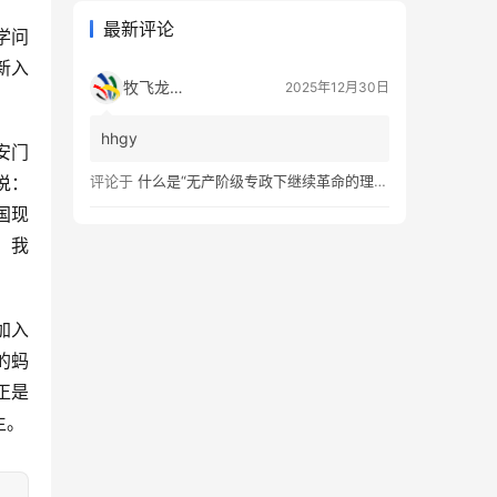
最新评论
学问
新入
牧飞龙ae
2025年12月30日
hhgy
安门
说：
评论于
什么是“无产阶级专政下继续革命的理论”？
国现
，我
加入
的蚂
正是
生。