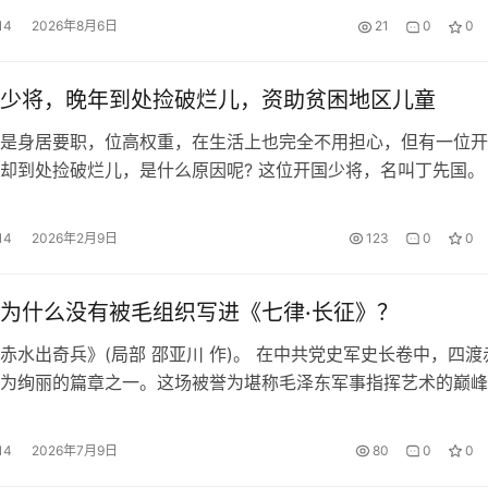
旧是同一套肮脏套路。商家划分阶梯式收费套餐，以低价套餐为
14
2026年8月6日
21
0
0
价档位公然承诺拥抱、亲吻，甚至暗示可以私下洽谈更多越界交
山间的漂流…
少将，晚年到处捡破烂儿，资助贫困地区儿童
是身居要职，位高权重，在生活上也完全不用担心，但有一位开
却到处捡破烂儿，是什么原因呢? 这位开国少将，名叫丁先国。
湖北麻城，著名的将军之乡，18岁就参加了黄麻起义，是一位
命生涯中，丁先国先后担任过红4军第10师政治部主任、新四军第
14
2026年2月9日
123
0
0
团政委、解放军第70军209师政委。 新中国成立后，丁先国转到后
为什么没有被毛组织写进《七律·长征》？
赤水出奇兵》(局部 邵亚川 作)。 在中共党史军史长卷中，四渡
为绚丽的篇章之一。这场被誉为堪称毛泽东军事指挥艺术的巅峰
史话》，社会科学文献出版社， 2016年版，第127页)中央红军
魄、最精彩的军事行动(《红军长征史》，中共党史出版社，201
14
2026年7月9日
80
0
0
3页)，不仅彻底打破了蒋介石围歼红军的迷梦，更为红军赢得了…