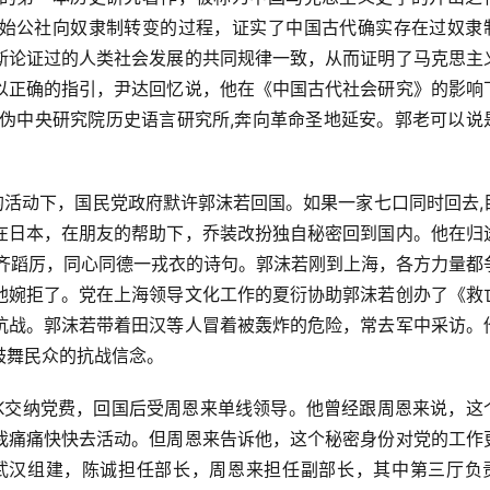
始公社向奴隶制转变的过程，证实了中国古代确实存在过奴隶
斯论证过的人类社会发展的共同规律一致，从而证明了马克思主
以正确的指引，尹达回忆说，他在《中国古代社会研究》的影响
开伪中央研究院历史语言研究所,奔向革命圣地延安。郭老可以说
人的活动下，国民党政府默许郭沫若回国。如果一家七口同时回去,
在日本，在朋友的帮助下，乔装改扮独自秘密回到国内。他在归
人齐蹈厉，同心同德一戎衣的诗句。郭沫若刚到上海，各方力量都
他婉拒了。党在上海领导文化工作的夏衍协助郭沫若创办了《救
抗战。郭沫若带着田汉等人冒着被轰炸的危险，常去军中采访。
鼓舞民众的抗战信念。
K交纳党费，回国后受周恩来单线领导。他曾经跟周恩来说，这
我痛痛快快去活动。但周恩来告诉他，这个秘密身份对党的工作
在武汉组建，陈诚担任部长，周恩来担任副部长，其中第三厅负