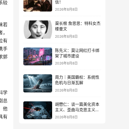
信！
系较
2026年8月8日
渠长根 詹思思：特科女杰
沫若
楼曼文
者，
2026年8月8日
位有
携手
陈先义：莫让网红打卡绑
架了城市建设
求郭
2026年8月8日
周力｜美国霸权：系统性
危机与日渐瓦解
2026年8月8日
科学
副总
胡懋仁：谈一篇美化资本
，他
主义、歪曲马克思主义的
奇文
具有
2026年8月8日