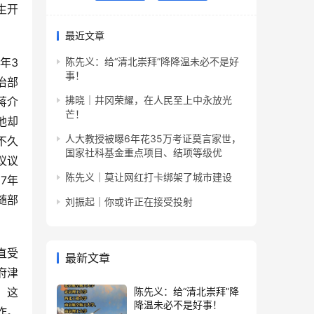
生开
最近文章
年3
陈先义：给“清北崇拜”降降温未必不是好
事！
治部
拂晓｜井冈荣耀，在人民至上中永放光
蒋介
芒！
他却
人大教授被曝6年花35万考证莫言家世，
不久
国家社科基金重点项目、结项等级优
议议
陈先义｜莫让网红打卡绑架了城市建设
7年
随部
刘振起｜你或许正在接受投射
直受
最新文章
府津
。这
陈先义：给“清北崇拜”降
降温未必不是好事！
作。