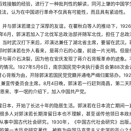
百姓接触的经验，进行了一种批判性的解读，同河上肇的中国学
说法，认为在中国进行革命不仅具有可能性，而且具有紧迫性。
并与郭沫若建立了深厚的友谊。在瞿秋白等人的推动下，1926
6年6月，郭沫若加入了北伐军总政治部并随军北伐，担任了总政
。当时武汉打下来后，邓演达兼任了湖北省主席，要留在武汉。
那时郭沫若在外人看来，是蒋介石的心腹，前途一片光明。但是
开与蒋介石决裂，因为他在安庆发现了蒋介石背叛革命的迹象。
情况。1927年5月6日，南京国民党中央执行委员会第88次会
心背叛为由，开除郭沫若国民党党籍并通电严缉归案惩办。192
员兼宣传委员会主席。8月4日晚，郭沫若一行赶到南昌，第二天
周恩来、李一氓的介绍下，加入中国共产党。
东渡日本，开始了长达十年的隐居生活。郭沫若在日本流亡期间一
很多人对郭沫若长期滞留日本也不理解，甚至谣传他领日本政
从事中国古代社会研究。1930年，《中国古代社会研究》出版
的第一本历史研究著作，被称为中国马克思主义史学的开山之