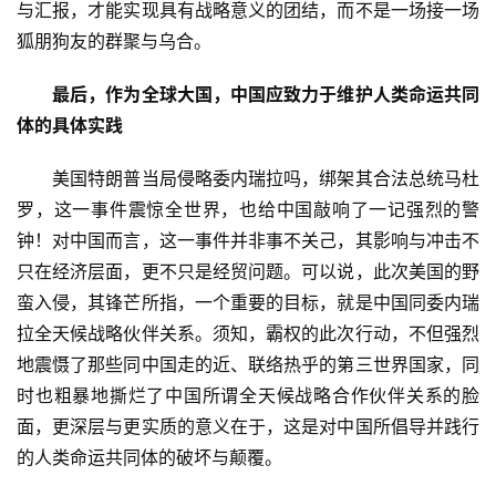
快
与汇报，才能实现具有战略意义的团结，而不是一场接一场
讯
狐朋狗友的群聚与乌合。
更
最后，作为全球大国，中国应致力于维护人类命运共同
多
体的具体实践
页
面
　　美国特朗普当局侵略委内瑞拉吗，绑架其合法总统马杜
罗，这一事件震惊全世界，也给中国敲响了一记强烈的警
钟！对中国而言，这一事件并非事不关己，其影响与冲击不
只在经济层面，更不只是经贸问题。可以说，此次美国的野
蛮入侵，其锋芒所指，一个重要的目标，就是中国同委内瑞
拉全天候战略伙伴关系。须知，霸权的此次行动，不但强烈
地震慑了那些同中国走的近、联络热乎的第三世界国家，同
时也粗暴地撕烂了中国所谓全天候战略合作伙伴关系的脸
面，更深层与更实质的意义在于，这是对中国所倡导并践行
的人类命运共同体的破坏与颠覆。