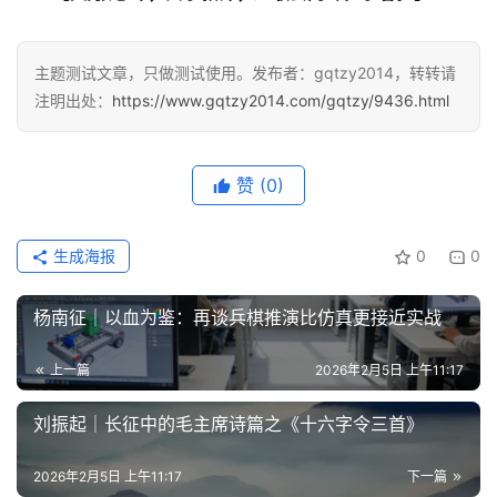
主题测试文章，只做测试使用。发布者：gqtzy2014，转转请
注明出处：
https://www.gqtzy2014.com/gqtzy/9436.html
赞
(0)
生成海报
0
0
杨南征｜以血为鉴：再谈兵棋推演比仿真更接近实战
上一篇
2026年2月5日 上午11:17
刘振起｜长征中的毛主席诗篇之《十六字令三首》
2026年2月5日 上午11:17
下一篇