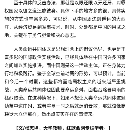
　　至于具体的反击办法，那就是以眼还眼以牙还牙，对霸
权国家以彼之道还施彼身。具体下手的地方多的很，具体实
施的方式也丰富多彩，可以说，从中国周边到遥远的大西
洋，从经济贸易到军事技术，时时、处处都是中国的用武之
地，关键在于勇气胆量和决心意志。
　　人类命运共同体既是思想理念上的倡议倡导，也更是丰
富多彩的国际政治实践活动，已经具体地在中国同许多国家
之间加以实施推进，而中国则是这一活动主体，正在身体力
行地积极践行。鉴于全球空前动荡的形势，可以预计，当前
和今后一个时期，这些都将面临霸权主义的越来越严重挑
战，人类命运共同体也因此要命运多舛，面临战略暴风雨的
猛烈侵袭。在这种情况下，如果不想让人类命运共同体这颗
幼苗中道崩殂，或者喧嚣一时之后就烟消云散，那就该像商
鞅徙木立信那样，做出点实实在在的事情来。
【文/张志坤，大学教师，红歌会网专栏学者。】