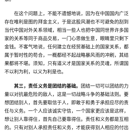
　　在这个问题上，不能不遗憾地说，因为在中国国内广泛
存在唯利是图的拜金主义，于是这股风潮也不可避免的刮到
当代中国对外关系领域，相当一些人也把中国同世界许多国
首
家的关系等同于商品交易，一门心思做生意，眼睛里只剩下
页
金钱。不客气地说，任何建立在经贸基础上的国家关系，都
属于暂时性的苟合，一概都经不起战略暴风雨的冲刷，其结
文
果都将不堪。须知，只有道义才是国家关系的灵魂，所谓国
章
不以利为利，以义为利是也。
分
类
其三，责任义务是团结的基础。
团结一切可以团结的力
量以对抗最危险的敌人，这是一切战略斗争的基础法则。要
专
想团结别人，首先要取信于人，即敢于和勇于承担应尽的责
题
列
任与义务。一个人应该诚实守信，一个国家更应该是这样，
表
想让别人靠得住，首先自己要靠得住。责任和义务都是互相
的。只有对别人承担责任和义务，才能获得别人相应的付出