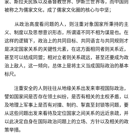
家、斯拉夫民族以及基督教世界、伊斯兰世界等，而中国则
被称之为儒家文化，成了儒家文化圈的核心与中坚；
　　从政治高度看问题的人，则注重对象国家所秉持的主
义、制度以及思想意识形态，所谓道不同不相为谋是也。在
这样的逻辑下，政治上的共同目标、共同语言与共同规则才
是决定国家关系的关键性元素，在这方面相同者则关系近，
甚至可以结成同盟；相对立者则关系疏远，甚至还要成为政
治上敌人，这一倾向，总体上是将主义当成国际政治的基本
标尺。
　　注重安全的人则往往从地缘关系出发来审视国际政治，
譬如国家间是否存在领土纠纷，是否有相关的主权矛盾，以
及地理上军事上是否有对撞、制约、掣直至封锁等问题，要
从这些问题出发来看待及定位国家之间关系的远近亲疏，并
以此决定自身在国际政治问题上的立场、方针以及相关的政
策举措。