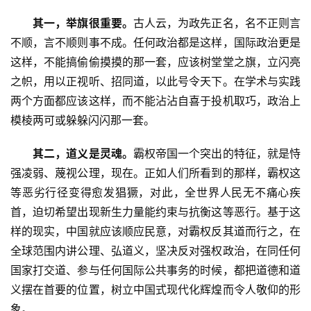
其一，举旗很重要。
古人云，为政先正名，名不正则言
不顺，言不顺则事不成。任何政治都是这样，国际政治更是
这样，不能搞偷偷摸摸的那一套，应该树堂堂之旗，立闪亮
之帜，用以正视听、招同道，以此号令天下。在学术与实践
两个方面都应该这样，而不能沾沾自喜于投机取巧，政治上
模棱两可或躲躲闪闪那一套。
其二，道义是灵魂。
霸权帝国一个突出的特征，就是恃
强凌弱、蔑视公理，现在。正如人们所看到的那样，霸权这
等恶劣行径变得愈发猖獗，对此，全世界人民无不痛心疾
首，迫切希望出现新生力量能约束与抗衡这等恶行。基于这
样的现实，中国就应该顺应民意，对霸权反其道而行之，在
全球范围内讲公理、弘道义，坚决反对强权政治，在同任何
国家打交道、参与任何国际公共事务的时候，都把道德和道
义摆在首要的位置，树立中国式现代化辉煌而令人敬仰的形
象。