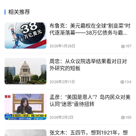
相关推荐
布鲁克：美元霸权在全球“割韭菜”时
代逐渐落幕——38万亿债务与霸权
裂缝的双重绞杀
2026年1月26日
167
周忠：从众议院选举结果看对日对
外研究的短板
2026年2月11日
134
孟彦：“美国是恩人”？岛内民众对美
认同“迷思”亟待扭转
2026年2月2日
165
张文木：五四节，想到1921年，想