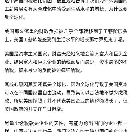
这个离谱的税收比例图，很直观地告诉了我们为什么美国的
更
工薪阶层没有从全球化中感受到生活水平的增长，为什么要
多
反全球化。
页
面
美国那么沉重的财政负担被几乎全部转移到了工薪阶层头
上，美国工薪族能感受到生活水平的增长那才算见鬼了呢。
美国是资本主义国家，财富天经地义地会流入富人和巨头企
业，结果富人和巨头企业的纳税额反而最少，资本最多的不
纳税，资本最少的反而被迫疯狂纳税。
其核心原因其实还真是全球化，因为全球化导致了美国资本
可以在不同国家里自由流动，导致其可以合法地不缴少缴税
款，所以美国挣钱了并不代表美国企业的纳税额增长了，但
美国政府的开支在与日俱增。
尽量少缴税款是企业的天性，有能力跨出国门的企业都一
样，中国这边其实也是，我们这边有能力跨出国门的企业也