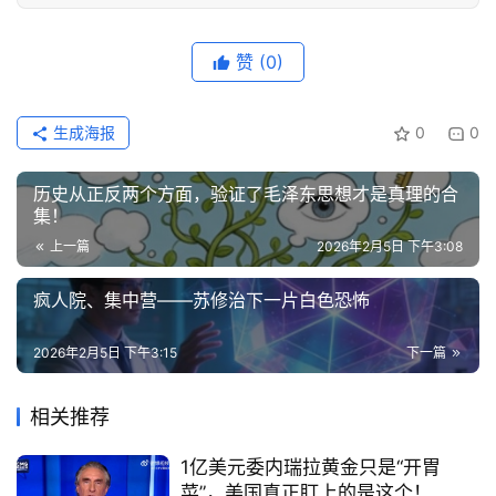
赞
(0)
生成海报
0
0
历史从正反两个方面，验证了毛泽东思想才是真理的合
集！
上一篇
2026年2月5日 下午3:08
疯人院、集中营——苏修治下一片白色恐怖
2026年2月5日 下午3:15
下一篇
相关推荐
1亿美元委内瑞拉黄金只是“开胃
菜”，美国真正盯上的是这个！