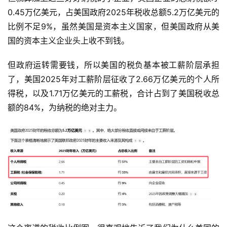
0.45万亿美元，占美国政府2025年税收总额5.2万亿美元的
比例不足9%，虽然美国是资本主义国家，但美国政府从美
首
国的资本主义企业头上收不到钱。
页
但政府运转需要钱，所以美国的税负基本被工薪阶层承担
文
了，美国2025年对工薪阶层征收了2.66万亿美元的个人所
章
得税，以及1.71万亿美元的工薪税，合计占到了美国税收总
分
额的84%，为纳税的绝对主力。
类
专
题
列
表
快
讯