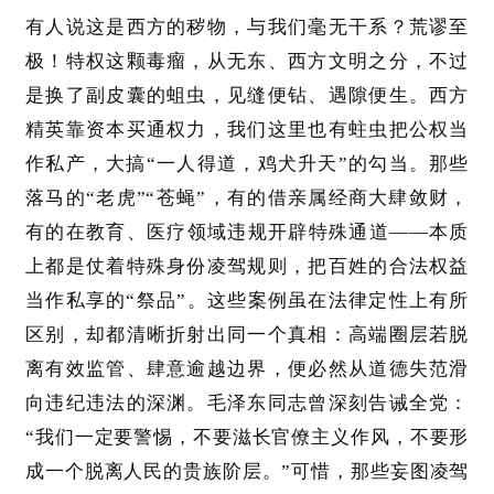
有人说这是西方的秽物，与我们毫无干系？荒谬至
极！特权这颗毒瘤，从无东、西方文明之分，不过
是换了副皮囊的蛆虫，见缝便钻、遇隙便生。西方
精英靠资本买通权力，我们这里也有蛀虫把公权当
作私产，大搞
“一人得道，鸡犬升天”的勾当。那些
落马的“老虎”“苍蝇”，有的借亲属经商大肆敛财，
有的在教育、医疗领域违规开辟特殊通道——本质
上都是仗着特殊身份凌驾规则，把百姓的合法权益
当作私享的“祭品”。这些案例虽在法律定性上有所
区别，却都清晰折射出同一个真相：高端圈层若脱
离有效监管、肆意逾越边界，便必然从道德失范滑
向违纪违法的深渊。毛泽东同志曾深刻告诫全党：
“我们一定要警惕，不要滋长官僚主义作风，不要形
成一个脱离人民的贵族阶层。”可惜，那些妄图凌驾