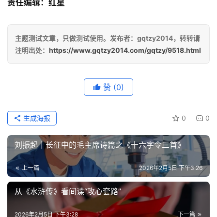
责任编辑：红星
主题测试文章，只做测试使用。发布者：gqtzy2014，转转请
注明出处：
https://www.gqtzy2014.com/gqtzy/9518.html
赞
(0)
生成海报
0
0
刘振起｜长征中的毛主席诗篇之《十六字令三首》
上一篇
2026年2月5日 下午3:26
从《水浒传》看间谍“攻心套路”
2026年2月5日 下午3:28
下一篇