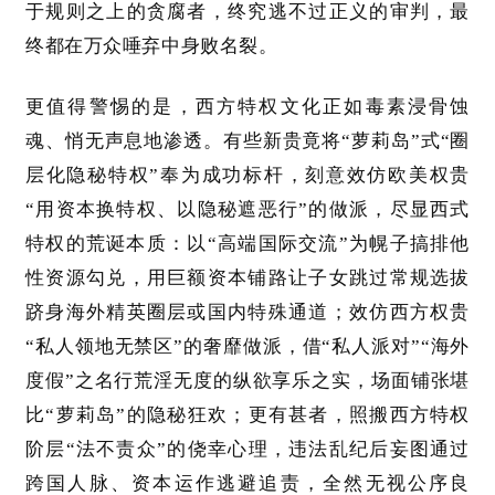
于规则之上的贪腐者，终究逃不过正义的审判，最
终都在万众唾弃中身败名裂。
更值得警惕的是，西方特权文化正如毒素浸骨蚀
魂、悄无声息地渗透。有些新贵竟将
“萝莉岛”式“圈
层化隐秘特权”奉为成功标杆，刻意效仿欧美权贵
“用资本换特权、以隐秘遮恶行”的做派，尽显西式
特权的荒诞本质：以“高端国际交流”为幌子搞排他
性资源勾兑，用巨额资本铺路让子女跳过常规选拔
跻身海外精英圈层或国内特殊通道；效仿西方权贵
“私人领地无禁区”的奢靡做派，借“私人派对”“海外
度假”之名行荒淫无度的纵欲享乐之实，场面铺张堪
首
比“萝莉岛”的隐秘狂欢；更有甚者，照搬西方特权
页
阶层“法不责众”的侥幸心理，违法乱纪后妄图通过
文
跨国人脉、资本运作逃避追责，全然无视公序良