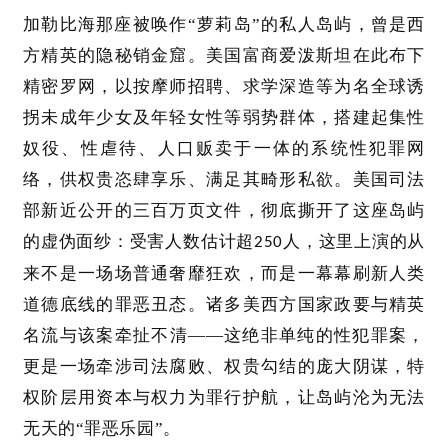
加勒比海那座被唤作
“萝莉岛”的私人岛屿，曾是西
方精英的隐秘销金窟。美国富商爱泼斯坦在此布下
精密罗网，以按摩师招聘、求学深造等为名全球诱
拐未成年少女及年轻女性等弱势群体，搭建起集性
奴役、性虐待、人口贩卖于一体的系统性犯罪网
络，供权贵恣肆享乐、满足其畸形私欲。美国司法
部新近公开的三百万页文件，彻底撕开了这座岛屿
的虚伪面纱：受害人数估计超
人，这里上演的从
250
来不是一场场普通奢靡狂欢，而是一幕幕刷新人类
道德底线的罪恶丑态。诸多美西方国家政要与精英
名流与该案牵扯不清——这绝非单纯的性犯罪案，
更是一场牵涉司法腐败、权贵勾结的庞大阴谋，特
权阶层用资本与权力为罪行护航，让岛屿沦为无法
无天的“罪恶乐园”。