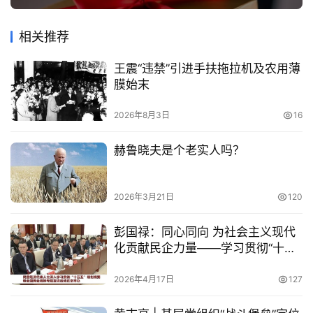
相关推荐
王震“违禁”引进手扶拖拉机及农用薄
膜始末
2026年8月3日
16
赫鲁晓夫是个老实人吗？
2026年3月21日
120
彭国禄：同心同向 为社会主义现代
化贡献民企力量——学习贯彻“十五
五”规划纲要和全国两会精神专题宣
讲活动学习体会
2026年4月17日
127