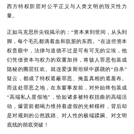
西方特权阶层对公平正义与人类文明的毁灭性力
量。
正如马克思所尖锐揭示的：
“资本来到世间，从头到
脚，每个毛孔都滴着血和肮脏的东西。”在这些资本
权贵眼中，法律与道德不过是可有可无的尘埃，他
们凭借资本与权力的双重加持，将骇人罪恶包装成
隐秘的圈层狂欢。就连爱泼斯坦狱中蹊跷的“自杀”
疑云，都成了特权遮蔽罪恶、掩盖真相的遮羞布。
而这处罪恶之地，在东窗事发前，对外始终包装成
“高端私人度假地”，恰如诸多被特权扭曲的高端活
动，爆雷前都竭力维持着虚假的光鲜模样，背后却
是对规则的公然践踏、对人性的极端蹂躏、对文明
底线的彻底突破！