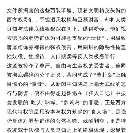
文件所揭露的这些西装革履、顶着文明精英头衔的
西方权贵们，手握滔天权柄与巨额财富，却将人类
良知与法律底线狠狠踩在脚下、碾得粉碎。他们视
被诱拐的弱势群体为可肆意支配的
“玩物”，用极致
奢靡粉饰赤裸裸的强权侵害，用圈层的隐秘性掩盖
性奴役、性虐待、人口贩卖等反人类极恶罪行——
这些被掠夺了尊严、自由与生命权的受害者，连同
被彻底碾碎的公平正义，共同构成了“萝莉岛”上触
目惊心的“骸骨”。从新闻中知晓岛上毫无底线的恶
行与阴谋，便不由得想起鲁迅在《狂人日记》中振
聋发聩的“吃人”呐喊。“萝莉岛”的罪恶，正是西方
现代特权阶层用资本与权力筑起的“食人场”，是强
势群体对弱势群体的公然吞噬、残酷剥夺，更是特
权凌驾于法律与人类良知之上的终极体现，彰显着