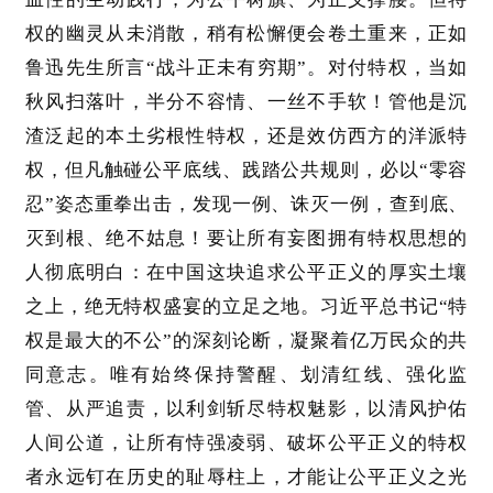
权的幽灵从未消散，稍有松懈便会卷土重来，正如
鲁迅先生所言“战斗正未有穷期”。对付特权，当如
秋风扫落叶，半分不容情、一丝不手软！管他是沉
渣泛起的本土劣根性特权，还是效仿西方的洋派特
权，但凡触碰公平底线、践踏公共规则，必以“零容
忍”姿态重拳出击，发现一例、诛灭一例，查到底、
灭到根、绝不姑息！要让所有妄图拥有特权思想的
人彻底明白：在中国这块追求公平正义的厚实土壤
之上，绝无特权盛宴的立足之地。习近平总书记“特
权是最大的不公”的深刻论断，凝聚着亿万民众的共
同意志。唯有始终保持警醒、划清红线、强化监
管、从严追责，以利剑斩尽特权魅影，以清风护佑
人间公道，让所有恃强凌弱、破坏公平正义的特权
者永远钉在历史的耻辱柱上，才能让公平正义之光