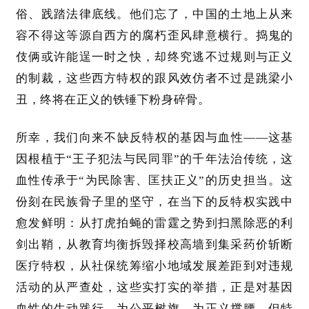
章
俗、践踏法律底线。他们忘了，中国的土地上从来
分
容不得这等源自西方的腐朽歪风肆意横行。捣鬼的
类
伎俩或许能逞一时之快，却终究逃不过规则与正义
的制裁，这些西方特权的跟风效仿者不过是跳梁小
专
题
丑，终将在正义的铁锤下粉身碎骨。
列
表
所幸，我们向来不缺反特权的基因与血性
——这基
因根植于“王子犯法与民同罪”的千年法治传统，这
快
血性传承于“为民除害、匡扶正义”的历史担当。这
讯
份刻在民族骨子里的坚守，在当下的反特权实践中
更
愈发鲜明：从打虎拍蝇的雷霆之势到扫黑除恶的利
多
剑出鞘，从教育均衡拆毁择校高墙到集采药价斩断
页
医疗特权，从社保统筹缩小地域发展差距到对违规
面
活动的从严查处，这些实打实的举措，正是对基因
血性的生动践行，为公平树旗、为正义撑腰。但特