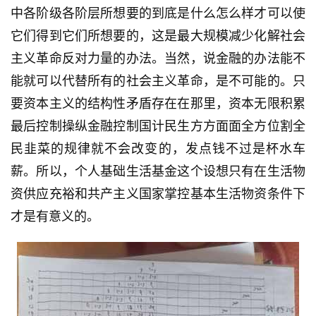
页
中各阶级各阶层所想要的到底是什么怎么样才可以使
它们得到它们所想要的，这是最大规模减少化解社会
文
主义革命反对力量的办法。当然，说金融的办法能不
章
能就可以代替所有的社会主义革命，是不可能的。只
分
类
要资本主义的结构性矛盾存在在那里，资本无限积累
最后控制操纵金融控制国计民生方方面面全方位割全
专
民韭菜的规律就不会改变的，发点钱不过是杯水车
题
薪。所以，个人基础生活基金这个设想只有在生活物
列
表
资供应充裕和共产主义国家掌控基本生活物资条件下
才是有意义的。
快
讯
更
多