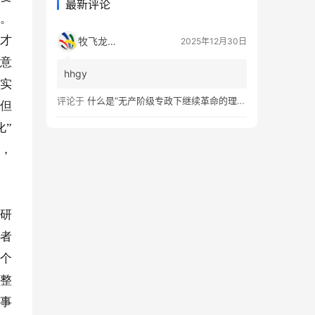
最新评论
此。
。才
牧飞龙ae
2025年12月30日
何意
hhgy
现实
评论于
什么是“无产阶级专政下继续革命的理论”？
，但
化”
用，
真研
笔者
个个
即整
或事