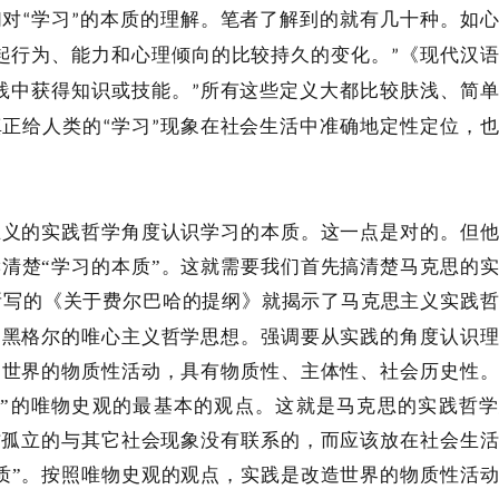
们对
学习
的本质的理解。笔者了解到的就有几十种。如
“
”
起行为、能力和心理倾向的比较持久的变化。
《现代汉
”
践中获得知识或技能。
所有这些定义大都比较肤浅、简
”
真正给人类的
学习
现象在社会生活中准确地定性定位，
“
”
主义的实践哲学角度认识学习的本质。这一点是对的。但
读清楚
“学习的本质”。这就需要我们首先搞清楚马克思的
所写的《关于费尔巴哈的提纲》就揭示了马克思主义实践
和黑格尔的唯心主义哲学思想。强调要从实践的角度认识
造世界的物质性活动，具有物质性、主体性、社会历史性
的”的唯物史观的最基本的观点。这就是马克思的实践哲
看作孤立的与其它社会现象没有联系的，而应该放在社会生
质”。按照唯物史观的观点，实践是改造世界的物质性活