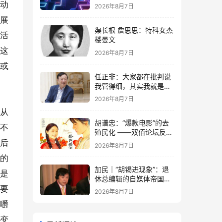
活动
2026年8月7日
发展
渠长根 詹思思：特科女杰
活
楼曼文
践这
2026年8月7日
面或
任正非：大家都在批判说
我管得细，其实我就是去
抓了一些点激活原有政策
2026年8月7日
这潭水
要从
胡谱忠：“爆款电影”的去
与不
殖民化 ——双佰论坛反思
想殖民系列报告之五
后
2026年8月7日
识的
加民｜“胡锡进现象”：退
。是
休总编辑的自媒体帝国与
公私边界之问
重要
2026年8月7日
嘴嚼
能变