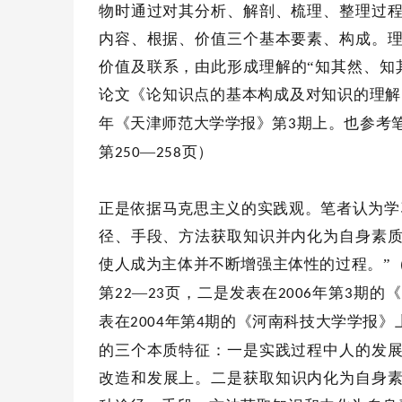
物时通过对其分析、解剖、梳理、整理过
内容、根据、价值三个基本要素、构成。
价值及联系，由此形成理解的“知其然、知
论文《论知识点的基本构成及对知识的理解
年《天津师范大学学报》第
期上。也参考
3
第
—
页）
250
258
正是依据马克思主义的实践观。笔者认为学
径、手段、方法获取知识并内化为自身素
使人成为主体并不断增强主体性的过程。”
第
—
页，二是发表在
年第
期的《
22
23
2006
3
表在
年第
期的《河南科技大学学报》上
2004
4
的三个本质特征：一是实践过程中人的发
改造和发展上。二是获取知识内化为自身素