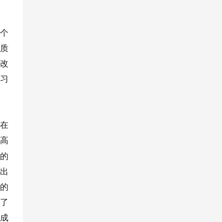
两个
本质
、改
学习
早在
中高
识的
突出
界的
存了
有成