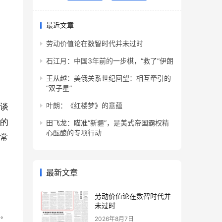
最近文章
劳动价值论在数智时代并未过时
石江月：中国3年前的一步棋，“救了”伊朗
王从越：美俄关系世纪回望：相互牵引的
“双子星”
叶朗：《红楼梦》的意蕴
篇谈
子的
田飞龙：瞄准“新疆”，是美式帝国霸权精
心酝酿的专项行动
非常
最新文章
劳动价值论在数智时代并
未过时
西。
2026年8月7日