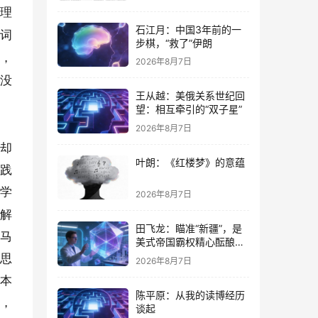
心理
石江月：中国3年前的一
语词
步棋，“救了”伊朗
单，
2026年8月7日
也没
王从越：美俄关系世纪回
望：相互牵引的“双子星”
2026年8月7日
他却
叶朗：《红楼梦》的意蕴
实践
哲学
2026年8月7日
理解
田飞龙：瞄准“新疆”，是
。马
美式帝国霸权精心酝酿的
专项行动
学思
2026年8月7日
活本
陈平原：从我的读博经历
动，
谈起