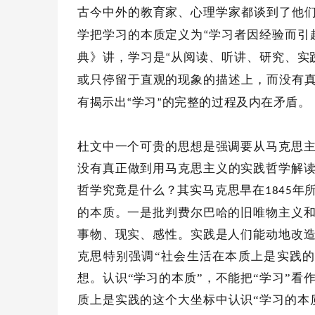
古今中外的教育家、心理学家都谈到了他
学把学习的本质定义为
学习者因经验而引
“
典》讲，学习是
从阅读、听讲、研究、实
“
或只停留于直观的现象的描述上，而没有
有揭示出
学习
的完整的过程及内在矛盾。
“
”
杜文中一个可贵的思想是强调要从马克思
没有真正做到用马克思主义的实践哲学解
哲学究竟是什么？其实马克思早在
年
1845
的本质。一是批判费尔巴哈的旧唯物主义
事物、现实、感性。实践是人们能动地改
克思特别强调“社会生活在本质上是实践
想。认识“学习的本质”，不能把“学习”
质上是实践的这个大坐标中认识“学习的本