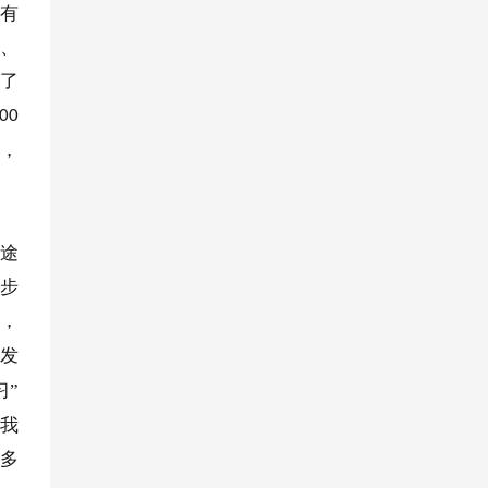
都有
据、
成了
00
社，
种途
逐步
社，
是发
习”
自我
过多