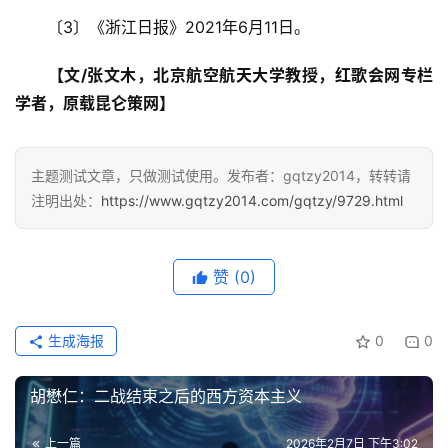
表
　　〔3〕《浙江日报》2021年6月11日。
快
【文/张文木，北京航空航天大学教授，红歌会网专栏
讯
学者，原载昆仑策网】
更
多
主题测试文章，只做测试使用。发布者：gqtzy2014，转转请
页
注明出处：
https://www.gqtzy2014.com/gqtzy/9729.html
面
赞
(0)
生成海报
0
0
胡懋仁：二战结束之后的西方资本主义
上一篇
2026年2月7日 下午3:02