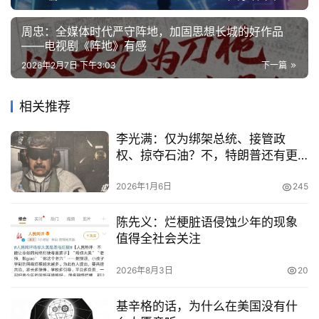
周忠：全媒体时代严守阵地，加固思想长城的好作品
——电视剧《阵地》有感
2026年2月7日 下午3:03
下一篇
相关推荐
李光满：仅为绑架总统、接管政
权、掠夺石油？不，特朗普还有更
大的图谋和野心！
2026年1月6日
245
陈先义：烂梗脏语侵蚀少年的现象
值得全社会关注
2026年8月3日
20
基辛格的话，为什么在美国没有什