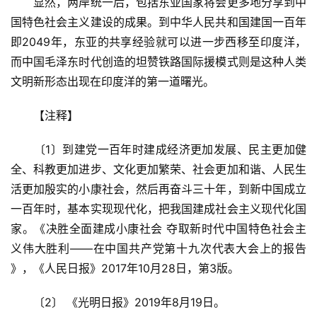
　　显然，两岸统一后，包括东亚国家将会更多地分享到中
国特色社会主义建设的成果。到中华人民共和国建国一百年
即2049年，东亚的共享经验就可以进一步西移至印度洋，
而中国毛泽东时代创造的坦赞铁路国际援模式则是这种人类
文明新形态出现在印度洋的第一道曙光。
　　【注释】
首
页
　　〔1〕到建党一百年时建成经济更加发展、民主更加健
全、科教更加进步、文化更加繁荣、社会更加和谐、人民生
文
活更加殷实的小康社会，然后再奋斗三十年，到新中国成立
章
一百年时，基本实现现代化，把我国建成社会主义现代化国
分
家。《决胜全面建成小康社会 夺取新时代中国特色社会主
类
义伟大胜利——在中国共产党第十九次代表大会上的报告 
》，《人民日报》2017年10月28日，第3版。
专
题
　　〔2〕 《光明日报》2019年8月19日。
列