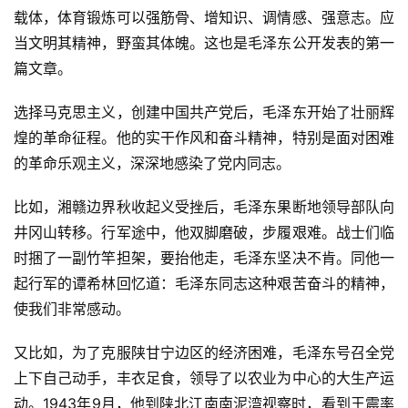
载体，体育锻炼可以强筋骨、增知识、调情感、强意志。应
当文明其精神，野蛮其体魄。这也是毛泽东公开发表的第一
篇文章。
选择马克思主义，创建中国共产党后，毛泽东开始了壮丽辉
煌的革命征程。他的实干作风和奋斗精神，特别是面对困难
的革命乐观主义，深深地感染了党内同志。
比如，湘赣边界秋收起义受挫后，毛泽东果断地领导部队向
井冈山转移。行军途中，他双脚磨破，步履艰难。战士们临
时捆了一副竹竿担架，要抬他走，毛泽东坚决不肯。同他一
起行军的谭希林回忆道：毛泽东同志这种艰苦奋斗的精神，
使我们非常感动。
又比如，为了克服陕甘宁边区的经济困难，毛泽东号召全党
上下自己动手，丰衣足食，领导了以农业为中心的大生产运
动。1943年9月，他到陕北江南南泥湾视察时，看到王震率