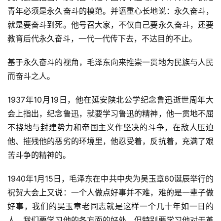
青年必须是永久奋斗的模范。并语重心长地说：永久奋斗，
就是要奋斗到死。他号召大家，不仅自己要永久奋斗，还要
教育后代永久奋斗，一代一代传下去，不达目的不止。
基于永久奋斗的视角，毛泽东向来推崇一贯地为民族与人民
而奋斗之人。
1937年10月19日，他在延安陕北公学纪念鲁迅逝世周年大
会上指出，纪念鲁迅，就要学习鲁迅的精神，他一贯地不屈
不挠地与封建势力和帝国主义作坚决的斗争，在敌人压迫
他、摧残他的恶劣的环境里，他忍受着，反抗着，充满了艰
苦斗争的精神的。
1940年1月15日，毛泽东在中共中央为吴玉章60诞辰举行的
祝贺大会上又说：一个人做点好事并不难，难的是一辈子做
好事，我们的吴玉章老同志就是这样一个几十年如一日的
人，我们要学习他的各方面的好处，但特别要学习他对于革