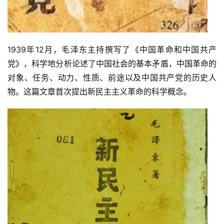
1939年12月，毛泽东主持撰写了《中国革命和中国共产
首
党》，科学地分析论述了中国社会的基本矛盾，中国革命的
页
对象、任务、动力、性质、前途以及中国共产党的历史人
物。这篇文章首次提出新民主主义革命的科学概念。
文
章
分
类
专
题
列
表
快