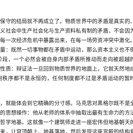
种保守的结局就不再成立了。物质世界中的矛盾是真实的
主义社会中生产社会化与生产资料私有制的矛盾，不会因
在每一次经济危机中暴露出来，在每一场劳资冲突中激化
力量：既然一切事物都在矛盾中运动，那么资本主义也不
阶段，一个必然会被自身内部矛盾所推动而走向被超越
命性质：辩证法一旦回到物质世界的地面上，它就天然地
何秩序都不是永恒的，任何制度都不过是矛盾运动的暂
话，就能体会到它精确的分寸感。马克思对黑格尔既不是
见的思想操作：他从老师的体系中抽取出最有生命力的方
的哲学地基。这就像一个建筑师走进一座宏伟但地基朝天
过来，让穹顶朝上、地基落地，然后发现这座宫殿的结构