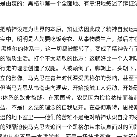
价是由衷的：黑格尔第一个全面地、有意识地叙述了辩证
尔把精神设定为世界的本原，辩证法因此成了精神自我运
现实中，明明是人先要吃饭穿衣、从事物质生产，然后才
在黑格尔的体系中，这一切都被翻转了，变成了精神先有
人的物质生活。打个不太恭敬的比方：这就好比一个人明
是行走的理念创造了双腿。人被颠倒了，脚朝上，头朝下
倒立的影像。马克思在青年时代深受黑格尔的影响，甚至
。但当马克思从书斋走向现实，开始接触工人运动，开始
尔体系的致命裂缝。在莱茵省，农民因为捡拾枯枝而被
利益，不是什么法的理念的自我展开。在曼彻斯特，恩格
潮湿的地下室里——他们的苦难不是绝对精神认识自身的
实的残酷迫使马克思去追问一个黑格尔从未认真面对的问
界的从来不是一本哲学书，而是一场技术革命、一次经