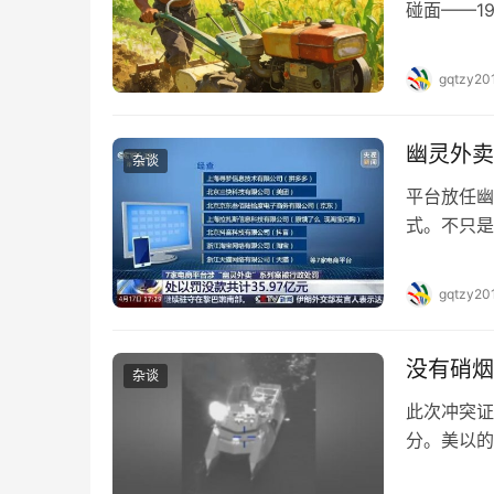
碰面——1
的遗憾。)
赞鲁迅为中
gqtzy20
鲁迅的心是
幽灵外卖
杂谈
平台放任幽
式。不只是
局以一种极
的电商巨头
gqtzy20
单。拼夕夕
没有硝烟
杂谈
此次冲突证
分。美以的
了认知战的