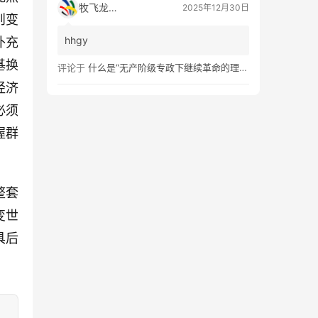
牧飞龙ae
2025年12月30日
则变
hhgy
补充
基换
评论于
什么是“无产阶级专政下继续革命的理论”？
经济
必须
握群
整套
变世
具后