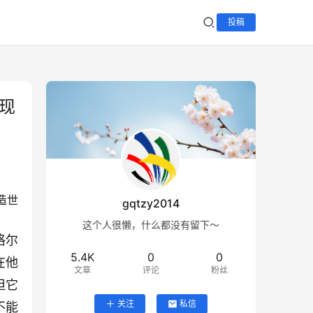
投稿
现
造世
gqtzy2014
这个人很懒，什么都没有留下～
格尔
5.4K
0
0
在他
文章
评论
粉丝
但它
关注
私信
不能