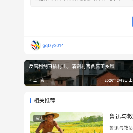
gqtzy2014
反腐利剑直插村屯，清剿村官贪腐正乡风
上一篇
2026年2月9日 上
相关推荐
鲁迅与教
杂谈
鲁迅与教员