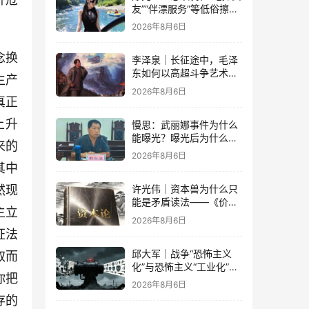
友”“伴漂服务”等低俗擦边
乱象的蔓延
2026年8月6日
念换
李泽泉｜长征途中，毛泽
东如何以高超斗争艺术开
生产
展党内思想斗争？
2026年8月6日
真正
上升
慢思：武丽娜事件为什么
能曝光？曝光后为什么能
来的
大规模被报道？
2026年8月6日
其中
然现
许光伟｜资本兽为什么只
能是矛盾读法——《价值
主立
与危机：〈资本论〉体系
2026年8月6日
学探赜》解读之六
证法
邱大军｜战争“恐怖主义
取而
化”与恐怖主义“工业化”
你把
——2026年混合冲突模式
2026年8月6日
观察报告
存的