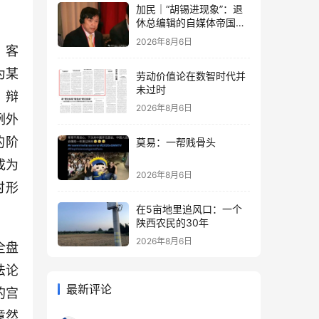
加民｜“胡锡进现象”：退
休总编辑的自媒体帝国与
公私边界之问
2026年8月6日
、客
为某
劳动价值论在数智时代并
未过时
。辩
2026年8月6日
例外
的阶
莫易：一帮贱骨头
成为
2026年8月6日
时形
在5亩地里追风口：一个
陕西农民的30年
2026年8月6日
全盘
法论
最新评论
的宫
竟然