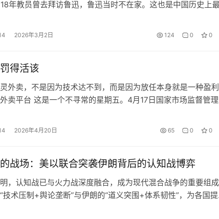
918年教员曾去拜访鲁迅，鲁迅当时不在家。这也是中国历史上
是思想上的相遇，是中国历史上最伟大思想的相遇。 教员曾数次
国真正的圣人，是伟大的思想家革命家，甚至在晚年，教员称他
14
2026年3月2日
124
0
0
相通的。 年少时读鲁迅，只震撼于鲁迅文字的魅力…
罚得活该
灵外卖，不是因为技术达不到，而是因为放任本身就是一种盈利
外卖平台 这是一个不寻常的星期五。4月17日国家市场监督管理
其优雅、却又掷地有声的方式，给七家平日里在资本市场呼风唤
送去了一份甜蜜的负担——一张面值35.97亿元人民币的巨额罚
14
2026年4月20日
65
0
0
、某团、某东、某宝闪购(那个曾经叫饿了某的蓝骑士…
的战场：美以联合突袭伊朗背后的认知战博弈
明，认知战已与火力战深度融合，成为现代混合战争的重要组成
“技术压制+舆论垄断”与伊朗的“道义突围+体系韧性”，为各国提
正反案例。 特约撰稿丨兰顺正 编辑丨谢瑞强 美以与伊朗的军事