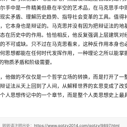
格尔手中是一件精美但悬在半空的艺术品，在马克思手中
析现实矛盾、理解历史趋势、指导社会变革的工具。值得
作，它本身也是辩证的。马克思并没有因为把辩证法的地
形态在历史中的作用。恰恰相反，他反复强调上层建筑对
践的不可或缺。只不过在马克思看来，这种反作用本身也
任何思想都能在任何时代发挥作用，一种理论之所以能掌
的物质矛盾和阶级需要。
候，他做的不仅仅是一个哲学立场的转换，而是打开了一
让辩证法从天上回到了人间，从解释世界的玄思变成了改
思个人思想传记中的一个章节，而是整个人类思想史上最
4，转转请注明出处：
https://www.gqtzy2014.com/gqtzy/9897.html