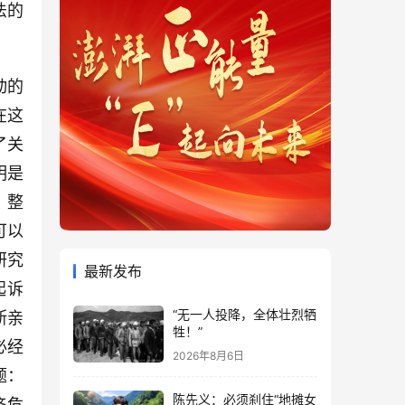
法的
动的
在这
了关
明是
，整
可以
研究
最新发布
起诉
“无一人投降，全体壮烈牺
斯亲
牲！”
必经
2026年8月6日
题：
陈先义：必须刹住“地摊女
济危