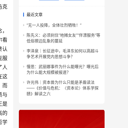
马克
最近文章
“无一人投降，全体壮烈牺牲！”
念，
陈先义：必须刹住“地摊女友”“伴漂服务”等
尔看
低俗擦边乱象的蔓延
终认
李泽泉｜长征途中，毛泽东如何以高超斗
争艺术开展党内思想斗争？
克服
慢思：武丽娜事件为什么能曝光？曝光后
了人
为什么能大规模被报道？
在这
许光伟｜资本兽为什么只能是矛盾读法
，而
——《价值与危机：〈资本论〉体系学探
赜》解读之六
质与
正是
高的
哲学