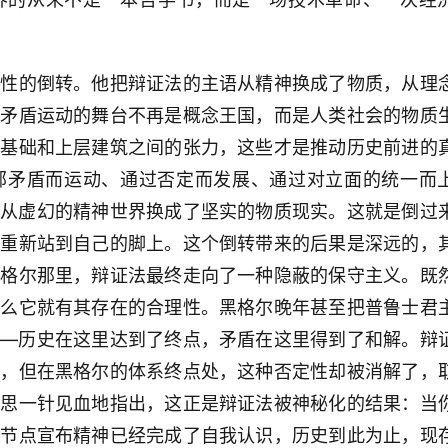
定性的倒转。他把辩证法的主语从精神换成了物质，从理
，矛盾运动的舞台不再是概念王国，而是人类社会的物质
济基础和上层建筑之间的张力，这些才是推动历史前进的
部矛盾而运动、通过否定而发展、通过对立面的统一而
基从虚幻的精神世界换成了坚实的物质现实。这就是倒过
法重新站到自己的脚上。这个倒转带来的后果是深远的，
黑格尔那里，辩证法最终走向了一种隐蔽的保守主义。既
那么它就有其存在的合理性。黑格尔晚年甚至把普鲁士君
——历史在这里达到了终点，矛盾在这里得到了和解。辩
性，但在黑格尔的体系终点处，这种否定性却被消解了，
克思一针见血地指出，这正是辩证法被神秘化的结果：当
个节点宣布精神已经完成了自我认识，历史到此为止，现