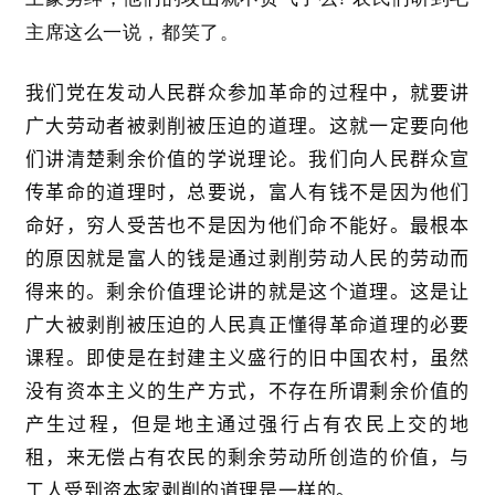
主席这么一说，都笑了。
我们党在发动人民群众参加革命的过程中，就要讲
广大劳动者被剥削被压迫的道理。这就一定要向他
们讲清楚剩余价值的学说理论。我们向人民群众宣
首
页
传革命的道理时，总要说，富人有钱不是因为他们
命好，穷人受苦也不是因为他们命不能好。最根本
文
的原因就是富人的钱是通过剥削劳动人民的劳动而
章
得来的。剩余价值理论讲的就是这个道理。这是让
分
广大被剥削被压迫的人民真正懂得革命道理的必要
类
课程。即使是在封建主义盛行的旧中国农村，虽然
没有资本主义的生产方式，不存在所谓剩余价值的
专
题
产生过程，但是地主通过强行占有农民上交的地
列
租，来无偿占有农民的剩余劳动所创造的价值，与
表
工人受到资本家剥削的道理是一样的。