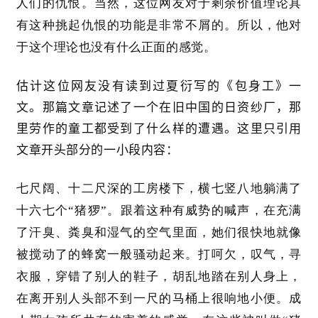
人们的仇恨。当然，这位网友对于剩余价值理论具
有这种挑起仇恨的功能是非常不屑的。所以，他对
于这个理论也没有什么正面的感觉。
估计这位网友没有读到过夏衍写的《包身工》一
文。那篇文章记述了一个在旧中国的日资纱厂，那
里劳作的童工都受到了什么样的遭遇。这里只引用
文章开头部分的一小段内容：
七尺阔、十二尺深的工房楼下，横七竖八地躺满了
十六七个
“猪猡”。跟着这种有威势的喊声，在充满
了汗臭、粪臭和湿气的空气里面，她们很快地就像
被搅动了的蜂窝一般骚动起来。打呵欠，叹气，寻
衣服，穿错了别人的鞋子，胡乱地踏在别人身上，
在离开别人头部不到一尺的马桶上很响地小便。成