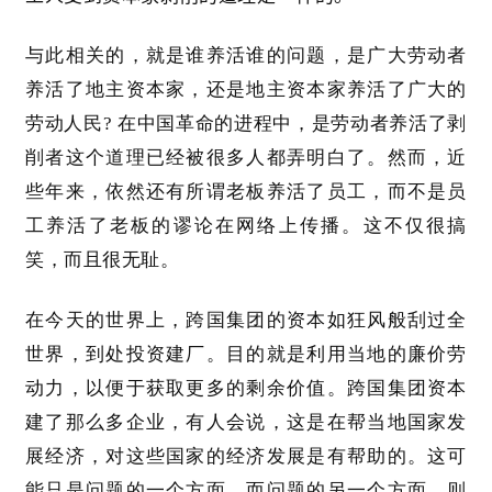
快
与此相关的，就是谁养活谁的问题，是广大劳动者
讯
养活了地主资本家，还是地主资本家养活了广大的
劳动人民
? 在中国革命的进程中，是劳动者养活了剥
更
多
削者这个道理已经被很多人都弄明白了。然而，近
页
些年来，依然还有所谓老板养活了员工，而不是员
面
工养活了老板的谬论在网络上传播。这不仅很搞
笑，而且很无耻。
在今天的世界上，跨国集团的资本如狂风般刮过全
世界，到处投资建厂。目的就是利用当地的廉价劳
动力，以便于获取更多的剩余价值。跨国集团资本
建了那么多企业，有人会说，这是在帮当地国家发
展经济，对这些国家的经济发展是有帮助的。这可
能只是问题的一个方面。而问题的另一个方面，则