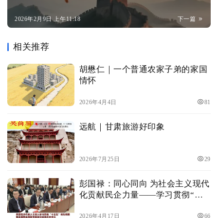
2026年2月9日 上午11:18
下一篇
相关推荐
胡懋仁｜一个普通农家子弟的家国
情怀
2026年4月4日
81
远航｜甘肃旅游好印象
2026年7月25日
29
彭国禄：同心同向 为社会主义现代
化贡献民企力量——学习贯彻“十
五五”规划纲要和全国两会精神专
题宣讲活动学习体会
2026年4月17日
66