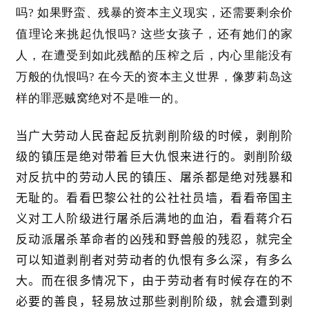
吗? 如果野蛮、残暴的资本主义现实，还需要剩余价
值理论来挑起仇恨吗? 这些女孩子，还有她们的家
人，在遭受到如此残酷的压榨之后，内心里能没有
万般的仇恨吗? 在今天的资本主义世界，像萝莉岛这
样的罪恶贼窝绝对不是唯一的。
当广大劳动人民奋起反抗剥削阶级的时候，剥削阶
级的镇压是绝对带着巨大仇恨来进行的。剥削阶级
对反抗中的劳动人民的镇压、屠杀都是绝对残暴和
无耻的。看看巴黎公社的公社社员墙，看看帝国主
义对工人阶级进行屠杀后满地的血泊，看看蒋介石
反动派屠杀革命者的凶残和野兽般的残忍，就完全
可以知道剥削者对劳动者的仇恨有多么深，有多么
大。而在很多情况下，由于劳动者有时候存在的不
必要的善良，轻易放过那些剥削阶级，就会遭到剥