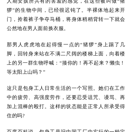
人期女孩所共有的害羞的感觉，在这些被叫做“猪
猡”的生物中间，已经很迟钝了。半裸体地起来开
门，拎着裤子争夺马桶，将身体稍稍背转一下就会
公然地在男人面前换衣服。
那男人虎虎地在起得慢一点的
“猪猡”身上踢了几
脚，回转身来站在不满二尺阔的楼梯上面，向着楼
上的另一群生物呼喊：“揍你的！再不起来？懒虫！
等太阳上山吗？”
这只是包身工人日常生活的一个写照。她们在工作
中的疲劳、高强度劳作，还要忍受诅咒、谩骂、再
加上混棒的殴打。这样的状态能是正常人所承受得
住的吗
?
百度百科说，
包身工是旧中国工厂中实行的一种定