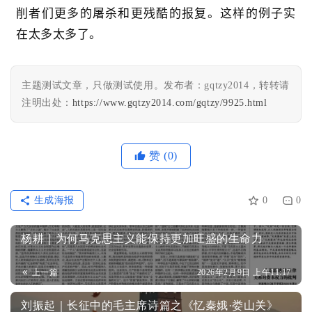
削者们更多的屠杀和更残酷的报复。这样的例子实
在太多太多了。
主题测试文章，只做测试使用。发布者：gqtzy2014，转转请
注明出处：
https://www.gqtzy2014.com/gqtzy/9925.html
赞
(0)
生成海报
0
0
杨耕｜为何马克思主义能保持更加旺盛的生命力
上一篇
2026年2月9日 上午11:17
刘振起｜长征中的毛主席诗篇之《忆秦娥·娄山关》