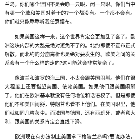
兰岛，你们哪个盟国不是会睁一只眼，闭一只眼。你们当中
有哪一个敢和美国对着干的?一个都没有。一个都不会有。
你们就只能乖乖听我任意摆布。
　　如果美国这样一来，这个世界肯定会更加乱了套了。欧
洲这块内部的大乱是绝对避免不了的。北约即使不宣布正式
解散，而北约的分崩离析也是绝对要发生的。欧美之间的关
系会有一个什么样的走向?这可能就会非常复杂了。
　　像波兰和波罗的海三国，不太会跟美国闹掰。他们在很
大程度上还要指望美国、依赖美国。如果他们跟美国闹掰
了。他们在欧洲基本就没有任何地位和话语权了。但是即使
他们不和美国闹掰，特朗普也看不上他们。在美国眼里，他
们就如同几粒灰尘。而法国与德国，还有西班牙，或者意大
首
利，跟美国的关系肯定会直线下滑。
页
　　欧洲现在有办法制止美国拿下格陵兰岛吗?要说办法，