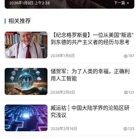
2026年1月9日 上午2:38
下一篇
相关推荐
【纪念格罗斯曼】一位从美国“叛逃”
到东德的共产主义者的经历与思考
2026年1月6日
187
储贺军：为了人类的幸福，正确利
用人工智能
2026年2月6日
121
臧运祜 | 中国大陆学界的沦陷区研
究浅议
2026年3月16日
135