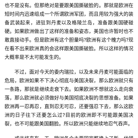
文
也不是没有。但那绝对是要跟美国撕破脸的。那就是欧洲在
章
短时间内迅速组成一个所谓欧洲军团，而且用较为强大的装
分
备武装起来，进驻到丹麦以及格陵兰岛，准备跟美国硬碰
类
硬。如果欧洲做出了这样的准备和姿态，美国也许暂时也不
专
敢直接动手。但是欧洲有这个胆量吗?欧洲有这个魄力吗?现
题
在看不出来欧洲真的会这样跟美国撕破脸。所以这样的情况
列
大概率是不太可能发生的。
表
　　不过，面对今天的委内瑞拉，以及未来丹麦可能面临的
快
危局，欧洲如果不下决心彻底与美国决裂，那么欧洲就只有
讯
一条路，那就是继续走衰下去。如果欧洲不想就这么走向衰
落，那么欧洲就必须做好与美国彻底决裂的思想准备。如果
更
欧洲再一忍再忍，直到忍无可忍，还要强忍下去，那么这欧
多
洲的日子往下还要怎么过?目前的欧洲即不可能跟美国决
页
裂，也不可能跟美国翻脸。所以欧洲只能继续地忍气吞声。
面