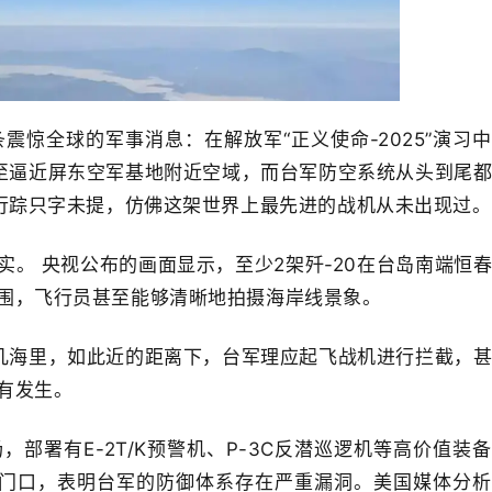
震惊全球的军事消息：在解放军“正义使命-2025”演习
甚至逼近屏东空军基地附近空域，而台军防空系统从头到尾
的行踪只字未提，仿佛这架世界上最先进的战机从未出现过。
。 央视公布的画面显示，至少2架歼-20在台岛南端恒
围，飞行员甚至能够清晰地拍摄海岸线景象。
有几海里，如此近的距离下，台军理应起飞战机进行拦截，
有发生。
部署有E-2T/K预警机、P-3C反潜巡逻机等高价值装
地门口，表明台军的防御体系存在严重漏洞。
美国媒体分