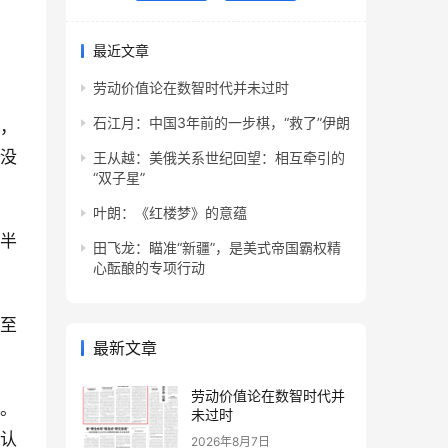
最近文章
劳动价值论在数智时代并未过时
石江月：中国3年前的一步棋，“救了”伊朗
中，
都没
王从越：美俄关系世纪回望：相互牵引的
“双子星”
叶朗：《红楼梦》的意蕴
春半
田飞龙：瞄准“新疆”，是美式帝国霸权精
心酝酿的专项行动
甚至
最新文章
劳动价值论在数智时代并
备。
未过时
析认
2026年8月7日