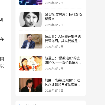
2026年8月7日
渠长根 詹思思：特科女杰
楼曼文
战斗
2026年8月7日
任正非：大家都在批判说
，在
我管得细，其实我就是去
抓了一些点激活原有政策
2026年8月7日
这潭水
胡谱忠：“爆款电影”的去
协同
殖民化 ——双佰论坛反思
可以
想殖民系列报告之五
2026年8月7日
加民｜“胡锡进现象”：退
休总编辑的自媒体帝国与
公私边界之问
2026年8月7日