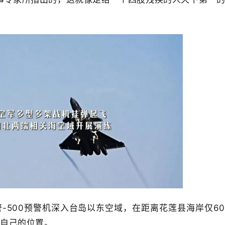
警-500预警机深入台岛以东空域，在距离花莲县海岸仅6
播自己的位置。