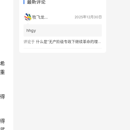
最新评论
牧飞龙ae
2025年12月30日
hhgy
评论于
什么是“无产阶级专政下继续革命的理论”？
军希
展重
显得
划得
的武