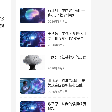
石江月：中国3年前的一
步棋，“救了”伊朗
。它
2026年8月7日
军现
王从越：美俄关系世纪回
望：相互牵引的“双子星”
2026年8月7日
叶朗：《红楼梦》的意蕴
2026年8月7日
田飞龙：瞄准“新疆”，是
美式帝国霸权精心酝酿的
专项行动
2026年8月7日
陈平原：从我的读博经历
谈起