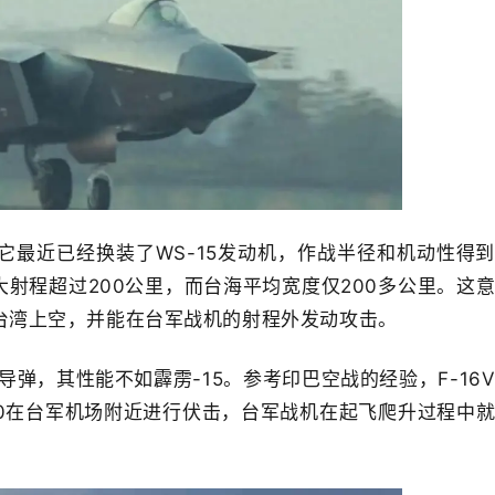
它最近已经换装了WS-15发动机，作战半径和机动性得
大射程超过200公里，而台海平均宽度仅200多公里。这
入台湾上空，并能在台军战机的射程外发动攻击。
空空导弹，其性能不如霹雳-15。参考印巴空战的经验，F-16
20在台军机场附近进行伏击，台军战机在起飞爬升过程中