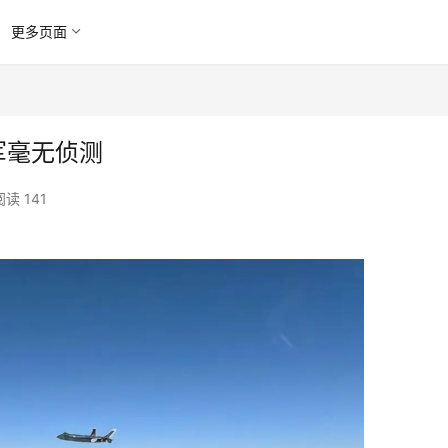
更多页面
军毫无侦测
阅读 141