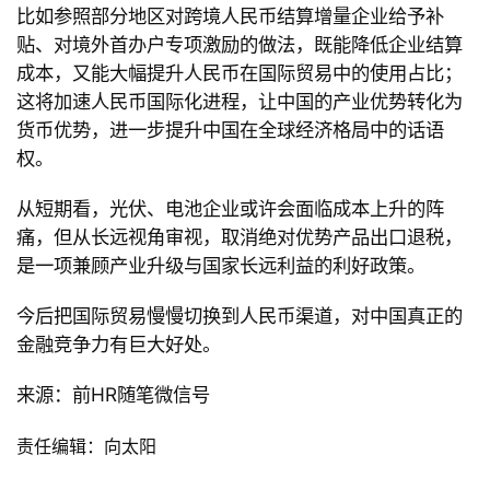
比如参照部分地区对跨境人民币结算增量企业给予补
讯
贴、对境外首办户专项激励的做法，既能降低企业结算
成本，又能大幅提升人民币在国际贸易中的使用占比；
更
这将加速人民币国际化进程，让中国的产业优势转化为
多
货币优势，进一步提升中国在全球经济格局中的话语
页
权。
面
从短期看，光伏、电池企业或许会面临成本上升的阵
痛，但从长远视角审视，取消绝对优势产品出口退税，
是一项兼顾产业升级与国家长远利益的利好政策。
今后把国际贸易慢慢切换到人民币渠道，对中国真正的
金融竞争力有巨大好处。
来源：前
HR随笔微信号
责任编辑：向太阳