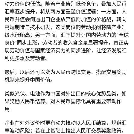
动力价值的低估。随着产业告别低价竞争，叠加人民币
汇率逐步提升，将从两方面重塑价值逻辑：一方面，人
民币升值会倒逼出口企业放弃低附加值的价格战，转向
高端制造与技术研发，这类岗位的劳动报酬将随产业升
首
级水涨船高；另一方面，汇率提升让国内劳动力的
“全球
页
身价
”同步上涨，劳动者的收入含金量显著提升，真正实
现劳动价值与国家经济实力的同步进阶，让经济发展红
文
利更多惠及劳动者。
章
分
最后，以后还可以变为人民币跨境交易、搭配交易奖励
类
机制来提升中国价值。
类似光伏、电池作为中国对外出口的核心优势品类，如
专
果奖励人民币结算、对人民币国际化具有重要带动作
题
用。
列
表
企业在对外议价时更有动力推动以人民币结算，规避汇
率波动风险；若在此基础上推出人民币交易奖励政策，
快