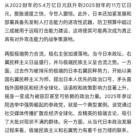
从2022财年的5.4万亿日元跃升到2025财年的11万亿日
元，膨胀速度之快，令世人震惊。此外，日本还加紧发展和
部署具备先发制人打击能力的进攻性武器，防卫预算中超过
三成被用于远程打击能力建设，这将使其可能再次成为真正
具有对外攻击能力的战争策源地。
两股极端势力合流，极右主张加速落地。当今日本政坛，右
翼民粹主义日益盛行，并与极端民族主义呈合流之势。一方
面，过去作为被排斥的极端的日本右翼民粹势力，开始以美
国右翼民粹主义为师，提出日本人优先的政治口号，矛头直
指外国移民和经济全球化，话语权和政策影响力显著上升，
摇身一变成为被容忍甚至可依赖的政治力量。2025年参议
院选举中强势崛起的参政党，就是一个典型案例。该党通过
社交媒体传播扩散反经济全球化、反精英的极端言论，吸引
了大批对现状不满的群体。另一方面，从当代日本政治发展
过程来看，极端民族主义和右翼势力有着千丝万缕的联系，