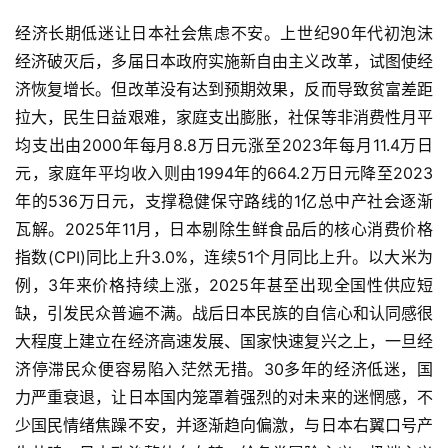
经济长期低迷让日本社会焦虑不安。上世纪90年代初泡沫
经济破灭后，多届日本政府实施新自由主义改革，试图使经
济恢复增长。但改革没有达到预期效果，反而导致贫富差距
拉大，民生日益艰难，家庭支出膨胀，社保等非消费性月平
均支出由2000年每月8.8万日元涨至2023年每月11.4万日
元，家庭年平均收入则由1994年的664.2万日元降至2023
年的536万日元，支撑稳健保守路线的1亿总中产社会逐渐
瓦解。2025年11月，日本剔除生鲜食品后的核心消费价格
首
指数(CPI)同比上升3.0%，连续51个月同比上升。以大米为
页
例，3年来价格持续上涨，2025年甚至出现全国性供应短
缺，引发民众普遍不满。战后日本民族的自信心和认同感很
文
大程度上建立在经济高速发展、国家快速复兴之上，一旦经
章
济停滞民众便容易陷入茫然无措。30多年的经济低迷，国
分
类
力严重衰退，让日本国内笼罩着强烈的对未来的迷惘感，不
少国民情绪焦躁不安，并逐渐趋向偏激，与日本右翼口号产