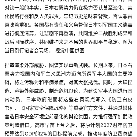
对铁一般的事实，日本右翼势力仍在极力否认甚至淡化、美
化侵略行径和反人类罪责。忘记历史意味着背叛，否认罪责
意味着重犯。各国都有责任和义务督促日本对军国主义遗毒
进行彻底清算，让悲剧不再重演，共同维护二战胜利成果和
战后国际秩序，共同维护来之不易的世界和平与稳定。图为
当日例行记者会现场。 视觉中国供图
捏造渲染外部威胁，图谋实现重新武装。长期以来，日本右
翼势力视国内和平主义思潮为迈向所谓军事大国的主要障
碍，将之污称为和平痴呆症，对其大张挞伐。同时，大肆捏
造、渲染外部威胁，制造危机舆论，为建设军事大国进行国
内动员。日本政府继而将这些右翼观点写入《防卫白皮
书》、《国家安全保障战略》等重要官方文件，并通过媒体
营造日本安全环境空前恶化的舆论氛围，为推行强军扩武政
策制造借口。高市早苗上台之后，将原计划2027财年防卫
预算达到GDP的2%的目标提前完成，推动年度防卫费总额