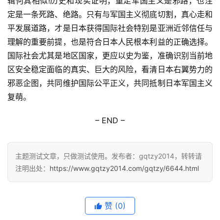
辑何其相似!历史和现实证明，重走军国主义是邪路，也注
定是一条死路、绝路。只有与军国主义彻底切割，真心走和
平发展道路，才是日本获得国际社会特别是亚洲近邻信任与
理解的重要前提，也是符合日本人民根本利益的正确选择。
国际社会尤其是地区国家，更应以史为鉴，准确识别当前地
区安全稳定面临的真实、巨大的风险，看清日本右翼势力的
邪恶企图，共同维护国际公平正义，共同抵制日本军国主义
复萌。
– END –
主题测试文章，只做测试使用。发布者：gqtzy2014，转转请
注明出处：
https://www.gqtzy2014.com/gqtzy/6644.html
赞
(0)