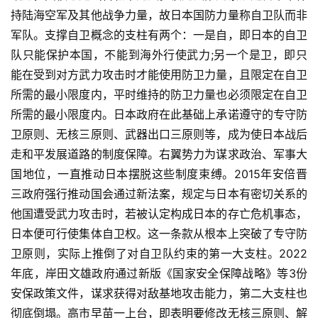
持陆海空军及其他战争力量，故日本国防力量称自卫队而非
军队。支撑自卫概念的支柱有两个：一是自，即日本的自卫
队只能保护本国，不能到海外行使武力;另一个是卫，即只
能在受到对方武力攻击时才能使用防卫力量，且限定在自卫
所需的最小限度内，平时维持的防卫力量也必须限定在自卫
所需的最小限度内。日本政府在此基础上承诺遵守的专守防
卫原则、无核三原则、武器出口三原则等，成为使日本战后
走和平发展道路的制度保障。右翼势力为谋求政治、军事大
国地位，一直推动日本摆脱这些制度束缚。2015年安倍晋
三政府强行推动国会通过新法案，规定与日本有密切关系的
他国遭受武力攻击时，若被认定构成日本的存亡危机事态，
日本便可行使集体自卫权。这一条款从根本上突破了专守防
卫原则，实际上推倒了对自卫队约束的第一大支柱。2022
年底，岸田文雄政府通过新版《国家安全保障战略》等3份
安保政策文件，谋求获得对敌基地攻击能力，第二大支柱也
彻底倒塌。高市早苗一上台，即表明要修改无核三原则、解