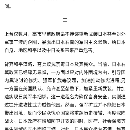
间。
三
上台仅数月，高市早苗政府毫不掩饰重新武装日本甚至对外
军事干涉的企图，暴露出日本右翼的军国主义躁动，给日本
自身、地区和平以及中日关系带来严重危害。
背弃和平道路，穷兵黩武荼毒日本及其民众。当前，日本右
翼政客已经肆无忌惮，一方面以应对内外困境为由，引导国
内舆论讨论修宪、强军扩武等议题，加速推动修宪进程;另
一方面在美国默认、允许甚至怂恿下，加紧重新武装，并加
速实现日美军事捆绑，这一进程名为确保自身安全，实则通
过提升进攻性武力威慑他国。然而，强军扩武并不能把日本
带出困境，反而令民众忧心国家将重蹈历史覆辙、再度深陷
战火。日本政府在增加防卫开支的同时，医疗、社会保障等
民生领域的支出面临压缩。对此，日本民众极为不满，称其