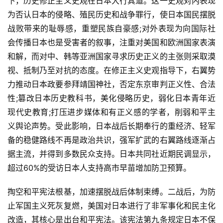
下，历史修正主义史观在日本大行其道。这一史观对内表现
为否认日本的侵略、殖民历史和战争罪行，使日本国民摆脱
战败带来的耻辱感，重塑民族自豪感;对外表现为向国际社
会传播日本也是受害者的叙事，注重对美国和欧洲国家表演
和解，而对中、韩等亚洲国家寻求历史正义的主张则采取漠
视、抵制乃至对抗的态度。在修正主义史观指导下，右翼势
力推动日本政要参拜靖国神社，否定东京审判正义性、合法
性;篡改日本历史教科书，美化侵略历史，弱化日本青年近
现代史教育;打压进步媒体和有正义感的学者，削弱和平主
义舆论声势。受此影响，日本战后长期奉行的重经济、轻军
备的稳健路线不再是政治共识，强军扩武的右翼路线逐渐占
据主流，并得到多数民众支持。日本共同社近期民调显示，
超过60%的受访日本人支持高市早苗增加防卫预算。
掏空和平宪法根基，加速摆脱战后体制束缚。二战后，为防
止军国主义死灰复燃，美国对日本进行了非军事化和民主化
改造，其核心是出台和平宪法。该宪法第九条规定日本不保