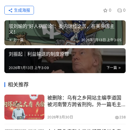
生成海报
0
0
驳刘瑜的“好人祸国论”：委内瑞拉之苦，在美帝国主
义！
上一篇
2026年1月13日 上午3:05
刘振起｜利益输送的制度原罪
2026年1月13日 上午3:09
下一篇
相关推荐
被删除：乌有之乡网站主编李道国
被河南警方跨省刑拘。外一篇毛主
席如何看待人民群众“闹事”
2026年3月30日
238