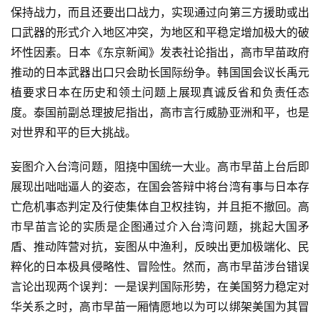
保持战力，而且还要出口战力，实现通过向第三方援助或出
口武器的形式介入地区冲突，为地区和平稳定增加极大的破
坏性因素。日本《东京新闻》发表社论指出，高市早苗政府
推动的日本武器出口只会助长国际纷争。韩国国会议长禹元
植要求日本在历史和领土问题上展现真诚反省和负责任态
度。泰国前副总理披尼指出，高市言行威胁亚洲和平，也是
对世界和平的巨大挑战。
妄图介入台湾问题，阻挠中国统一大业。高市早苗上台后即
展现出咄咄逼人的姿态，在国会答辩中将台湾有事与日本存
亡危机事态判定及行使集体自卫权挂钩，并且拒不撤回。高
市早苗言论的实质是企图通过介入台湾问题，挑起大国矛
盾、推动阵营对抗，妄图从中渔利，反映出更加极端化、民
粹化的日本极具侵略性、冒险性。然而，高市早苗涉台错误
言论出现两个误判：一是误判国际形势，在美国努力稳定对
华关系之时，高市早苗一厢情愿地以为可以绑架美国为其冒