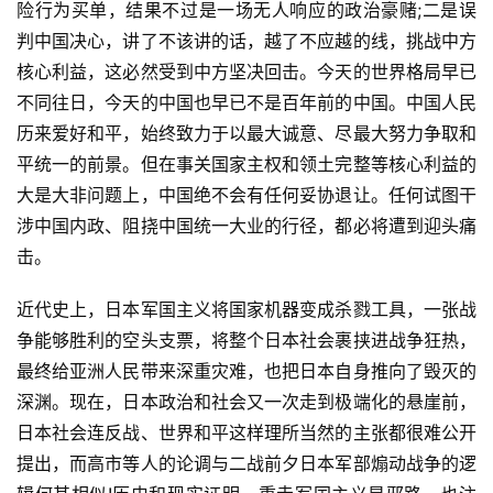
险行为买单，结果不过是一场无人响应的政治豪赌;二是误
判中国决心，讲了不该讲的话，越了不应越的线，挑战中方
核心利益，这必然受到中方坚决回击。今天的世界格局早已
不同往日，今天的中国也早已不是百年前的中国。中国人民
历来爱好和平，始终致力于以最大诚意、尽最大努力争取和
平统一的前景。但在事关国家主权和领土完整等核心利益的
大是大非问题上，中国绝不会有任何妥协退让。任何试图干
涉中国内政、阻挠中国统一大业的行径，都必将遭到迎头痛
击。
近代史上，日本军国主义将国家机器变成杀戮工具，一张战
争能够胜利的空头支票，将整个日本社会裹挟进战争狂热，
最终给亚洲人民带来深重灾难，也把日本自身推向了毁灭的
深渊。现在，日本政治和社会又一次走到极端化的悬崖前，
日本社会连反战、世界和平这样理所当然的主张都很难公开
提出，而高市等人的论调与二战前夕日本军部煽动战争的逻