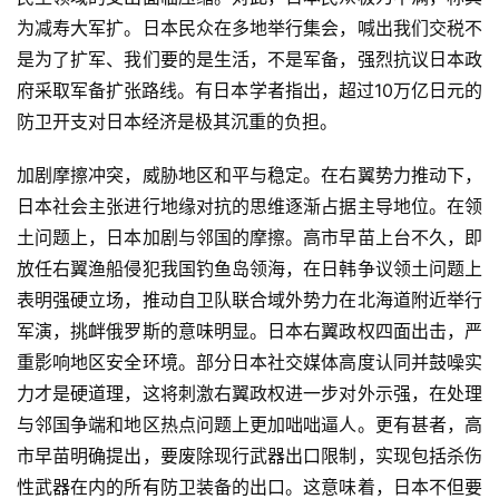
为减寿大军扩。日本民众在多地举行集会，喊出我们交税不
是为了扩军、我们要的是生活，不是军备，强烈抗议日本政
府采取军备扩张路线。有日本学者指出，超过10万亿日元的
防卫开支对日本经济是极其沉重的负担。
加剧摩擦冲突，威胁地区和平与稳定。在右翼势力推动下，
日本社会主张进行地缘对抗的思维逐渐占据主导地位。在领
土问题上，日本加剧与邻国的摩擦。高市早苗上台不久，即
放任右翼渔船侵犯我国钓鱼岛领海，在日韩争议领土问题上
表明强硬立场，推动自卫队联合域外势力在北海道附近举行
军演，挑衅俄罗斯的意味明显。日本右翼政权四面出击，严
重影响地区安全环境。部分日本社交媒体高度认同并鼓噪实
力才是硬道理，这将刺激右翼政权进一步对外示强，在处理
与邻国争端和地区热点问题上更加咄咄逼人。更有甚者，高
市早苗明确提出，要废除现行武器出口限制，实现包括杀伤
性武器在内的所有防卫装备的出口。这意味着，日本不但要