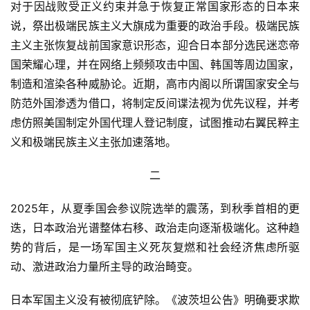
对于因战败受正义约束并急于恢复正常国家形态的日本来
说，祭出极端民族主义大旗成为重要的政治手段。极端民族
主义主张恢复战前国家意识形态，迎合日本部分选民迷恋帝
国荣耀心理，并在网络上频频攻击中国、韩国等周边国家，
制造和渲染各种威胁论。近期，高市内阁以所谓国家安全与
防范外国渗透为借口，将制定反间谍法视为优先议程，并考
虑仿照美国制定外国代理人登记制度，试图推动右翼民粹主
义和极端民族主义主张加速落地。
二
2025年，从夏季国会参议院选举的震荡，到秋季首相的更
迭，日本政治光谱整体右移、政治走向逐渐极端化。这种趋
势的背后，是一场军国主义死灰复燃和社会经济焦虑所驱
动、激进政治力量所主导的政治畸变。
日本军国主义没有被彻底铲除。《波茨坦公告》明确要求欺