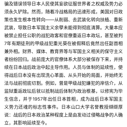
骗及错误领导日本人民使其妄欲征服世界者之权威及势力必
须永久铲除。然而，随着冷战格局的迅速形成，美国对日政
策也发生根本性转向——从削弱、去武装化转向扶植、重新
武装，导致日本军国主义余孽未能得到彻底清算。大量本应
被禁止担任公职的战犯政客和官僚重返日本政坛，甚至被判
7年有期徒刑的甲级战犯重光葵在被假释后竟然出任副首相
兼外相。财界、媒体、教育界等与军国主义相关的保守主义
者纷纷回归。战前庞大的官僚体系大部分被保存下来，并持
续在日本战后政治中起主导作用。人员与体制的延续性，使
得战后日本没有出现洗心革面、从头开始的局面，并始终无
法与战前彻底切割。例如，曾是甲级战犯嫌犯的岸信介，从
监狱重返政坛后就以抵制战后体制为政治根基，以修宪为毕
生信念，并于1957年出任日本首相，成为战后日本军国主
义势力还魂的标志性事件。日本山口大学名誉教授纐缬厚
说：战后的日本政治某种程度上是由发动过侵略战争的人确
立，其影响延续至今。