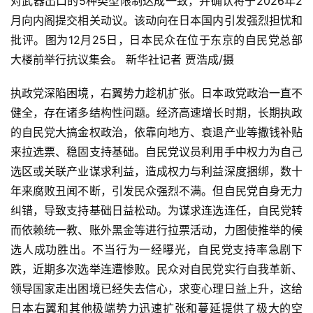
对武器出口的5种类型限制达成一致，并确认将于2026年2
月向内阁提交相关动议。该动向在日本国内引发强烈担忧和
批评。图为12月25日，日本民众在位于东京的自民党总部
大楼前举行抗议集会。 新华社记者 贾浩成/摄
执政党深陷困境，右翼势力趁机扩张。日本政党政治一直不
健全，存在诸多结构性问题。经济高速增长时期，长期执政
的自民党大搞金权政治，依靠向地方、衰退产业等撒钱补贴
来拉选票、稳固支持基础。自民党议员利用手中权力为自己
选区或关联产业谋求利益，造成权力与利益深度捆绑，数十
年来腐败丑闻不断，引发民众强烈不满。但自民党自身无力
纠错，导致支持基础日益松动。为谋求连选连任，自民党转
而依赖统一教、账外黑金等进行拉票活动，力图使推举的候
选人成功胜出。不当行为一经曝光，自民党支持率急剧下
跌，近期多次选举连遭惨败。民众对自民党实行自我革新、
领导国家走出困境已经失去信心，求变心理日益上升，这给
日本右翼和其他极端势力迅速扩张和蔓延提供了极大的空