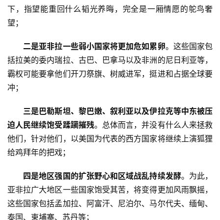
下，指望能重回什么韬光养晦，完全是一厢情愿的鸵鸟奢
望；
首
二是亚非拉一些弱小国家将更加危如累卵
。这些国家包
页
括拉美的委内瑞拉、古巴、巴拿马以及非洲的尼日利亚等，
霸权可能要拿他们开刀祭旗、树威进军，挺进和占据全球要
文
冲；
章
分
三是巴勒斯坦、黎巴嫩、叙利亚以及伊拉克等中东被压
类
迫人民继续饱受蹂躏摧残
。总体而言，并没有什么人来拯救
他们，针对他们，以美国为代表的西方国家将继续上演狐狸
专
给鸡拜年的把戏；
题
列
四是地区强国的扩张野心和区域战乱持续发酵
。为此，
表
亚非拉广大地区一些国家饱受其苦，将变得更加风雨飘摇，
这些国家包括孟加拉、阿富汗、尼泊尔、马尔代夫、缅甸、
快
泰国、柬埔寨、苏丹等；
讯