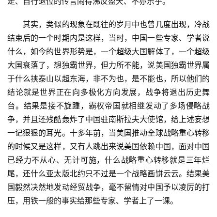
走、自行退位的传言闹得沸反盈天、不亦乐乎。
　　其实，类似的现象在既往的岁月中也曾几度出现，冷战
结束后的一个时期内是这样，当时，中国一些专家、学者说
什么，如今的世界形势是，一个超级大国解体了，一个超级
大国衰落了，想独霸世界，但力所不能，说美国独霸世界属
于什么挟泰山以超东海，非不为也，是不能也，所以他们的
结论就是世界正在向多极化方向发展，战争将退出历史舞
台。结果是接不旋踵，霸权帝国就相继发动了多场侵略战
争，并且还残酷轰炸了中国驻南斯拉夫大使馆，给上述妄想
一记狠狠的耳光。十多年前，当美国推动全球战略重心转移
的时候又是这样，又有人跳出来说美国依赖中国，面对中国
已经力不从心、无计可施，什么战略重心转移就是三年烂
尾，还什么亚太版北约只不过是一个战略画饼云云。结果美
国毅然决然地发动经贸战争，毫不留情对中国予以凌厉的打
压，用铁一般的事实给那些专家、学者上了一课。