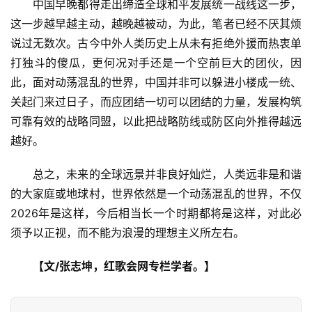
　　中国早晚都得走出缔造全球和平发展统一战线这一步，
这一步越早越主动，越晚越被动，为此，笔者已经不厌其烦
说过无数次。古今中外人类历史上从未有拒绝外援而热衷单
打独斗的傻瓜，更何况对手还是一个空前巨大的团伙，因
此，面对动荡混乱的世界，中国并非可以躲进小楼成一统、
关起门来过日子，而应团结一切可以团结的力量，发展构筑
可靠有效的战略同盟，以此把战略防线或防区向外推得越远
越好。
　　总之，未来的全球远景并非良好灿烂，人类远非是和谐
的大家庭或地球村，世界依然是一个动荡混乱的世界，不仅
2026年是这样，今后相当长一个时期都将是这样，对此必
须予以正视，而不能为浪漫的理想主义所左右。
　　【文/张志坤，红歌会网专栏学者。】