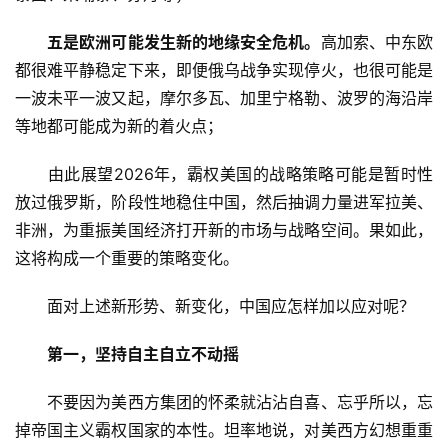
五是欧洲可能发生新的地缘安全危机。
高加索、中东欧
更
都很难平静稳定下来，即便俄乌战争实现停火，也很可能是
多
一波未平一波又起，摩尔多瓦、加里宁格勒、波罗的海沿岸
页
面
等地都可能成为新的着火点；
　　由此展望2026年，霸权美国的战略策略可能是暂时性
放过俄罗斯，阶段性地稳住中国，然后抽调力量进军拉美、
非洲，为重振美国经济打开新的市场与战略空间。果如此，
这将构成一个重要的策略变化。
　　面对上述新形势、新变化，中国应怎样加以应对呢？
第一，坚持自主自立不动摇
　　不要因为美西方集团的怀柔就沾沾自喜、忘乎所以，忘
掉帝国主义霸权国家的本性。坦率地说，对美西方幻想重重