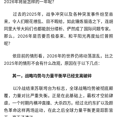
2026年将是怎样的一年呢？
　　过去的2025年，战争冲突以及各种突发事件纷至沓
来，令人们眼花缭乱、目不暇给，如此锤炼锻造之下，连胡
同里大爷大妈们也都能剖分缕析、俨然成了国际问题专家。
那么，2026年是否要否极泰来、和平阳光再度灿烂普照
呢？
　　依目前的情形看，2026年的世界仍将动荡混乱，比之
2025年的情形不会有什么改观，原因在于以下几点：
其一，战略均势与力量平衡早已经支离破碎
　　以冷战结束苏联垮台为标志，全球战略均势被彻底颠
覆，力量对比严重失衡。正是在此基础上，霸权才空前肆
虐，一个时期内横冲直撞、大杀四方。经过北约东扩以及颜
色革命这样两场运动，在此之后全球力量平衡更是踪影皆