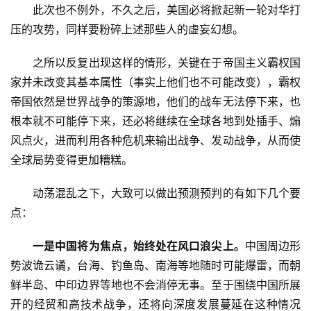
　　此次也不例外，不久之后，美国必将掀起新一轮对华打
压的攻势，同样要粉碎上述那些人的虚妄幻想。
　　之所以反复出现这样的情形，关键在于帝国主义霸权国
家并未改变其基本属性（事实上他们也不可能改变），霸权
帝国依然是世界战争的策源地，他们的战车无法停下来，也
根本就不可能停下来，还必将继续在全球各地到处插手、煽
风点火，进而利用各种危机来输出战争、发动战争，从而使
全球局势变得更加糟糕。
　　动荡混乱之下，大致可以做出预测预判的有如下几个要
点：
一是中国将为焦点，始终处在风口浪尖上。
中国周边形
势波诡云谲，台海、钓鱼岛、南海等地随时可能爆雷，而朝
鲜半岛、中印边界等地也不会消停无事。至于围绕中国所展
开的经贸和高技术战争，还将向深度发展蔓延在这种情况