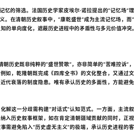
记忆的筛选。法国历史学家皮埃尔·诺拉提出的“记忆场”
义。在清朝历史叙事中，“康乾盛世”成为主流记忆场，而
认知的单向度化，遮蔽历史进程中的矛盾性与多元价值冲突
清朝历史既非纯粹的“盛世赞歌”，亦非简单的“苦难控诉”
。例如，乾隆朝既完成《四库全书》的文化整合，又通过
下近代衰落的制度隐患。唯有承认历史的多面性，方能避
化解这一分歧需构建“对话式”认知范式。一方面，主流
忆纳入历史叙事框架，如在肯定清朝疆域贡献的同时，正
事需避免陷入“历史虚无主义”的极端，承认历史进程的