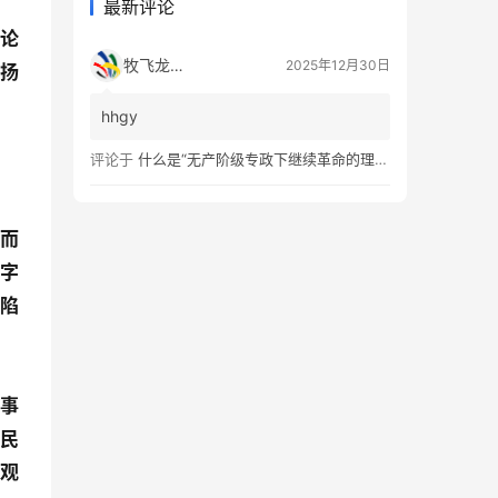
最新评论
理论
牧飞龙ae
2025年12月30日
“扬
。
hhgy
评论于
什么是“无产阶级专政下继续革命的理论”？
，而
文字
免陷
叙事
视民
客观