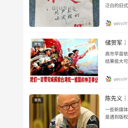
泛白的旧式
言：“若是
干部砰砰砰
gqtzy20
满。 90
储贺军｜
聚焦
高市早苗依
结果极大可
局势的骤然
的理由和借
gqtzy20
和解与商业
陈先义｜
聚焦
一些新媒体
是遇到版权
摘编使用”