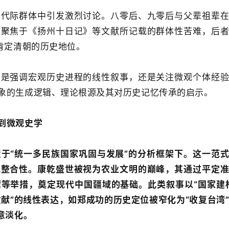
同代际群体中引发激烈讨论。八零后、九零后与父辈祖辈
多聚焦于《扬州十日记》等文献所记载的群体性苦难，后
肯定清朝的历史地位。
，是强调宏观历史进程的线性叙事，还是关注微观个体经
象的生成逻辑、理论根源及其对历史记忆传承的启示。
到微观史学
于“统一多民族国家巩固与发展”的分析框架下。这一范
观整合性。康乾盛世被视为农业文明的巅峰，其通过平定
等举措，奠定现代中国疆域的基础。此类叙事以“国家建
贡献”的线性表达，如郑成功的历史定位被窄化为“收复台湾
意淡化。