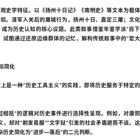
微观史学特征。以《扬州十日记》《南明史》等文本为载
经验。清军入关后的屠城行为，扬州十日、嘉定三屠；文
，成为历史认知的核心议题。此类叙事借鉴年鉴学派“自
，试图通过还原边缘群体的记忆，解构传统叙事中的“宏
知简化
上是一种“历史工具主义”的实践，即将历史服务于特定
过相抵”的逻辑对历史事件进行选择性呈现。例如，对康
义，却对“剃发易服”“文字狱”引发的社会矛盾避而不谈。
杂历史简化为“进步—落后”的二元判断。