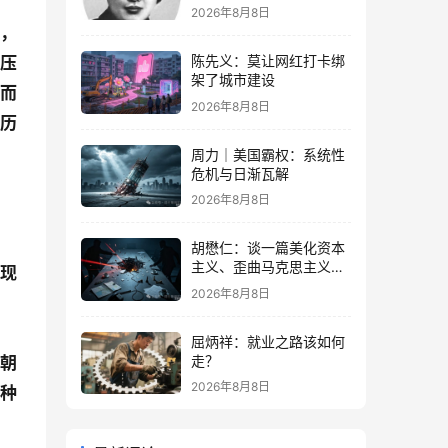
2026年8月8日
体，
陈先义：莫让网红打卡绑
化压
架了城市建设
下而
2026年8月8日
大历
周力｜美国霸权：系统性
危机与日渐瓦解
2026年8月8日
胡懋仁：谈一篇美化资本
主义、歪曲马克思主义的
的现
奇文
2026年8月8日
屈炳祥：就业之路该如何
走？
熙朝
2026年8月8日
这种