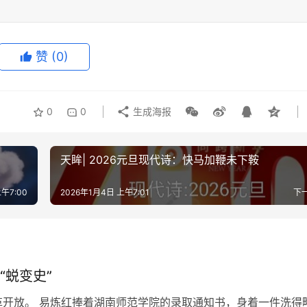
赞
(0)
0
0
生成海报
天眸| 2026元旦现代诗：快马加鞭未下鞍
午7:00
2026年1月4日 上午7:01
下
“蜕变史”
改革开放。 易炼红捧着湖南师范学院的录取通知书，身着一件洗得