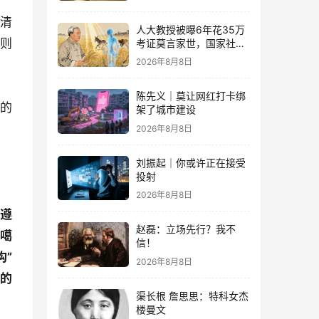
在清
人大教授被曝6年花35万
者则
考证莫言家世，国家社科
基金重点项目、结项等级
2026年8月8日
优
陈先义｜莫让网红打卡绑
验的
架了城市建设
2026年8月8日
刘振起｜你或许正在接受
投射
2026年8月8日
式遵
赵磊：立场先行？我不
准噶
信！
构”
2026年8月8日
”的
渠长根 詹思思：特科女杰
楼曼文