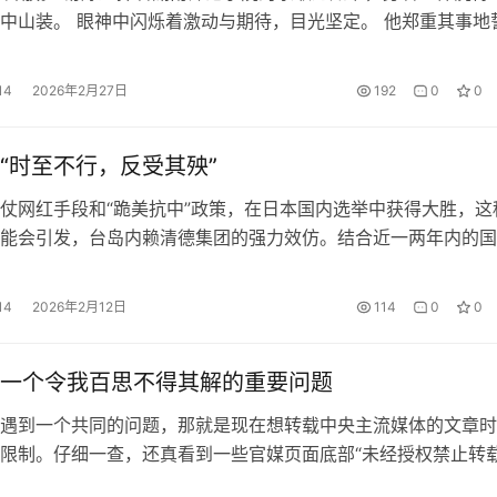
中山装。 眼神中闪烁着激动与期待，目光坚定。 他郑重其事地
未来有所成就，我必铭记根本。” 80年代，市场的春风吹满地，
地下马，他蹭蹭蹭地升官。 还有一些人呼啦啦地发财，赚的盆
14
2026年2月27日
192
0
0
年代，易炼红升任湖南省委党校副校长。 …
“时至不行，反受其殃”
仗网红手段和“跪美抗中”政策，在日本国内选举中获得大胜，这
能会引发，台岛内赖清德集团的强力效仿。结合近一两年内的国
变化，我们应当如何处理台湾问题，已成为当务之急，没有再拖
口。 特朗普政权新的国际战略正在转型、定型，表面上和中国
14
2026年2月12日
114
0
0
机会，桌面之下利用各种手段，制造与我们的争端。美国…
一个令我百思不得其解的重要问题
遇到一个共同的问题，那就是现在想转载中央主流媒体的文章时
限制。仔细一查，还真看到一些官媒页面底部“未经授权禁止转
的版权声明。这就很容易让人产生一种认知：既然官方文章被版